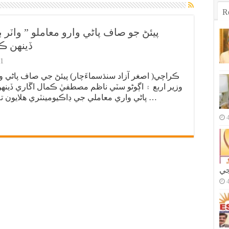
R
پيئڻ جو صاف پاڻي وارو معاملو ” واٽر ب
ڏينهن ڪ
1
ڪراچي( اصغر آزاد سنڌسماءَچار) پيئڻ جي صاف پاڻي وارو
وزير اربع ۽ اڳوڻو سٽي ناظم مصطفيٰ ڪمال اڱاري ڏينه
پاڻي واري معاملي جي ڊاڪيومينٽري هلايون ته هُو پاڻ به ڏسي سگهن، سڀاڻي ڪير ائين …
جي