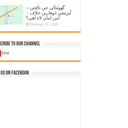
گهوٽڪي جي ڪچي ۾
آپريشن ڏوهارين خلاف ۽
امن امان لاءِ آهي؟
February 12, 2026
cribe to our Channel
 us on Facebook