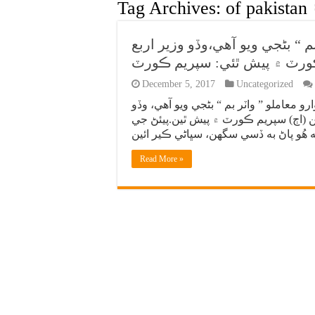
Tag Archives:
of pakistan
م “ بڻجي ويو آهي،وڏو وزير اربع
ورٽ ۾ پيش ٿئي: سپريم ڪورٽ
December 5, 2017
Uncategorized
 معاملو ” واٽر بم “ بڻجي ويو آهي، وڏو
ن (اڄ) سپريم ڪورٽ ۾ پيش ٿين.پيئڻ جي
Read More »