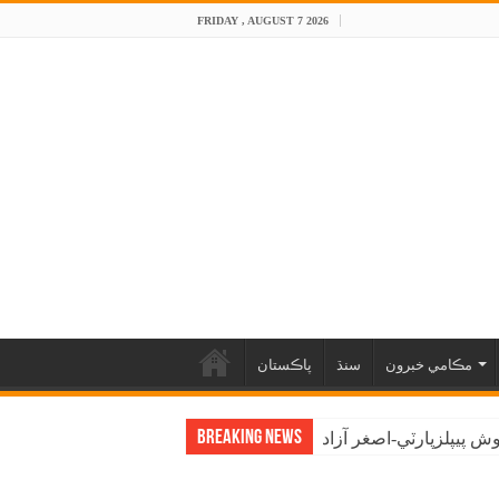
FRIDAY , AUGUST 7 2026
مڪامي خبرون
سنڌ
پاڪستان
Breaking News
 پيپلزپارٽي-اصغر آزاد