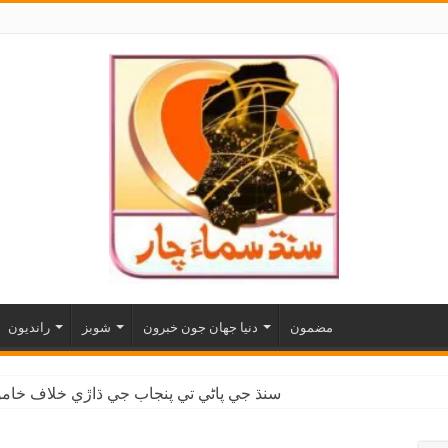
مضمون
دنيا جهان جون خبرون
شوبز
رانديون
سنڌ جي پاڻي تي پنجاب جي ڌاڙي خلاف خاموش