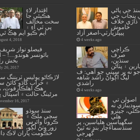
نڌ جي پاڻي
اقتدار لاءِ
 پنجاب جي
هڪٻئي جا
ڌاڙي خلاف
سخت مخالف
خاموش
پي ٽي آءِ ۽
پيپلزپارٽي-اصغر آزاد
ايم ڪيو ايم هِڪُ ٿي 
gust 4, 2018
4 weeks ago
ڪراچي
فيصلو نواز شريف ل
صرف
بائونسر هوندو…! – ا
سنڌين،
بخش راٺ
ارين ۽ پٺاڻن
ly 26, 2017
و نه پر سڀني جو آهي: ف
لاڙڪاڻو پوليس ٽريننگ سي
ليگ اڳواڻ راشد شاهه
۾ خراب کاڌو کائڻ س
راشدي
هڪ اهلڪارفوت، 
4 weeks ago
مرڻينگ حالت ۾ اسپتال ڀ
اصولن تي
vember 16, 2017
وديبازي نه
سنڌ سوڌو
ڪئي، جيترو
سڄي ملڪ ۾
هلي
ڪرونا وائرس
سگهياسين هلياسين، پر
زور وٺڻ لڳو،
سنڌسماءَچار بند نه ٿيڻ
حڪومت پاران لاڪ ڊائ
گهرجي