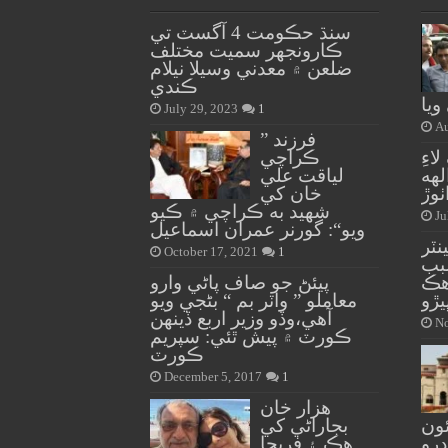
سنڌ حڪومت 4 آگسٽ تي
ڪارونجهر سميت مختلف
ضلعن ۾ معدني وسيلا نيلام
ڪندي
ويا
July 29, 2023
1
Au
” فرزند
اءِ
ڪراچي
لهه
لياقت علي
وڙ
خان کي
شهيد به ڪراچي ۾ ڪيو
Ju
ويو“: گورنر عمران اسماعيل
نٽر
October 17, 2021
1
بب
هڪ
پيئڻ جو صاف پاڻي وارو
يڙو
معاملو ” واٽر بم “ بڻجي ويو
آهي،وڏو وزير اربع ڏينهن
No
ڪورٽ ۾ پيش ٿئي: سپريم
ڪورٽ
December 5, 2017
1
هزار خان
ون
بجاراڻي کي
ڍرو
هڪ ۽ فريحا