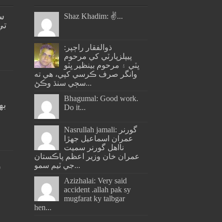
س
Shaz Khadim: ✌️...
تي
ذوالفقار راڄپر:
پيپلزپارٽي کي مرحوم
ڀٽي ۽ مرحوم بينظير ڀٽو
وانگر صرف ڪرسي کپي، هي ته
سڄي سنڌ وڪڻ...
Bhagumal: Good work.
به
Do it...
ج
Nasrullah jamali: گورنر
عمران اسماعيل جھڙا
نااهل گورنر سميت
عمران خان وزير اعظم پاڪستان
جي ٽيم سمو...
س
Azizhalai: Very said
accident .allah pak sy
mugfarat ky talbgar
hen...