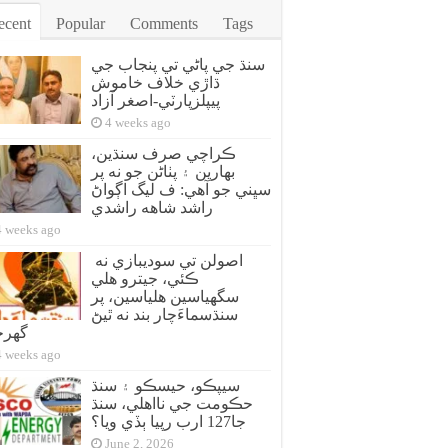
ecent
Popular
Comments
Tags
سنڌ جي پاڻي تي پنجاب جي
ڌاڙي خلاف خاموش
پيپلزپارٽي-اصغر آزاد
4 weeks ago
ڪراچي صرف سنڌين،
بهارين ۽ پٺاڻن جو نه پر
سڀني جو آهي: ف ليگ اڳواڻ
راشد شاهه راشدي
4 weeks ago
اصولن تي سوديبازي نه
ڪئي، جيترو هلي
سگهياسين هلياسين، پر
سنڌسماءَچار بند نه ٿيڻ
گهر
4 weeks ago
سيپڪو، حيسڪو ۽ سنڌ
حڪومت جي نااهلي، سنڌ
جا127 ارب رپيا ٻڏي ويا؟
June 2, 2026