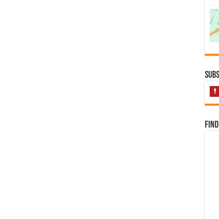
Subs
Find