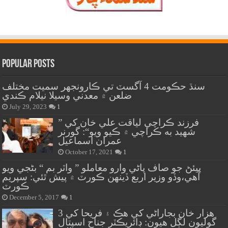
Popular Posts
سنڌ حڪومت 4 آگسٽ تي ڪارونجهر سميت مختلف
ضلعن ۾ معدني وسيلا نيلام ڪندي
July 29, 2023
1
” فرزند ڪراچي لياقت علي خان کي
شهيد به ڪراچي ۾ ڪيو ويو“: گورنر
عمران اسماعيل
October 17, 2021
1
پيئڻ جو صاف پاڻي وارو معاملو ” واٽر بم “ بڻجي ويو
آهي،وڏو وزير اربع ڏينهن ڪورٽ ۾ پيش ٿئي: سپريم
ڪورٽ
December 5, 2017
1
هزار خان بجاراڻي کي هڪ ۽ فريحا کي 3
گوليون لڳل هيون: ڊائريڪٽر جناح اسپتال