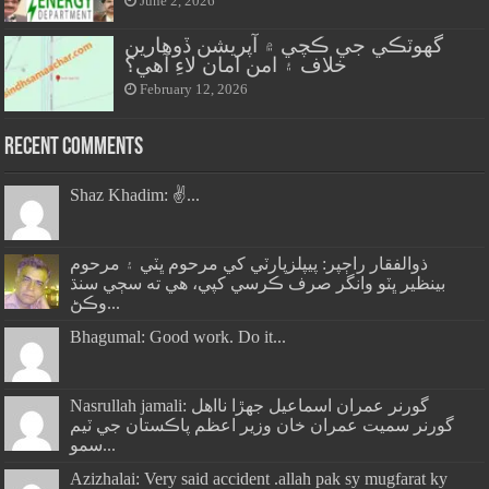
June 2, 2026
گهوٽڪي جي ڪچي ۾ آپريشن ڏوهارين
خلاف ۽ امن امان لاءِ آهي؟
February 12, 2026
Recent Comments
Shaz Khadim: ✌️...
ذوالفقار راڄپر: پيپلزپارٽي کي مرحوم ڀٽي ۽ مرحوم
بينظير ڀٽو وانگر صرف ڪرسي کپي، هي ته سڄي سنڌ
وڪڻ...
Bhagumal: Good work. Do it...
Nasrullah jamali: گورنر عمران اسماعيل جھڙا نااهل
گورنر سميت عمران خان وزير اعظم پاڪستان جي ٽيم
سمو...
Azizhalai: Very said accident .allah pak sy mugfarat ky