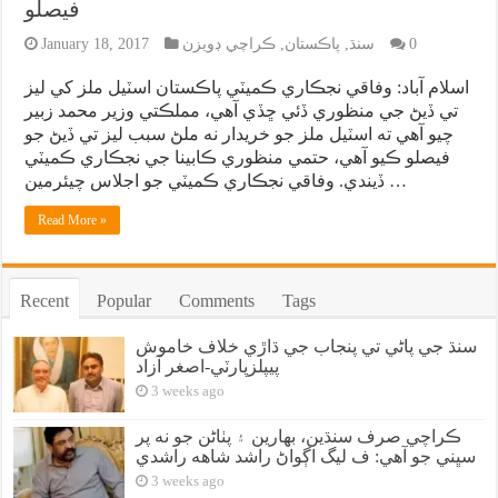
فيصلو
0
سنڌ
,
پاڪستان
,
ڪراچي ڊويزن
January 18, 2017
اسلام آباد: وفاقي نجڪاري ڪميٽي پاڪستان اسٽيل ملز کي ليز
تي ڏيڻ جي منظوري ڏئي ڇڏي آهي، مملڪتي وزير محمد زبير
چيو آهي ته اسٽيل ملز جو خريدار نه ملڻ سبب ليز تي ڏيڻ جو
فيصلو ڪيو آهي، حتمي منظوري ڪابينا جي نجڪاري ڪميٽي
ڏيندي. وفاقي نجڪاري ڪميٽي جو اجلاس چيئرمين …
Read More »
Recent
Popular
Comments
Tags
سنڌ جي پاڻي تي پنجاب جي ڌاڙي خلاف خاموش
پيپلزپارٽي-اصغر آزاد
3 weeks ago
ڪراچي صرف سنڌين، بهارين ۽ پٺاڻن جو نه پر
سڀني جو آهي: ف ليگ اڳواڻ راشد شاهه راشدي
3 weeks ago