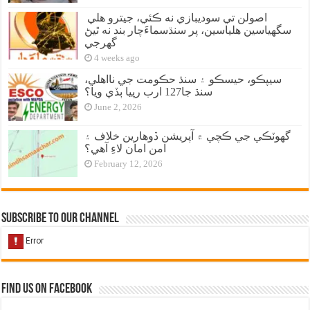
اصولن تي سوديبازي نه ڪئي، جيترو هلي
سگهياسين هلياسين، پر سنڌسماءَچار بند نه ٿيڻ
گهرجي
4 weeks ago
سيپڪو، حيسڪو ۽ سنڌ حڪومت جي نااهلي،
سنڌ جا127 ارب رپيا ٻڏي ويا؟
June 2, 2026
گهوٽڪي جي ڪچي ۾ آپريشن ڏوهارين خلاف ۽
امن امان لاءِ آهي؟
February 12, 2026
Subscribe to our Channel
Find us on Facebook