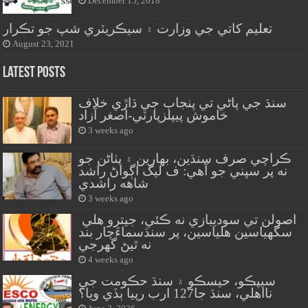
December 15, 2018
تعليم کاتي جي وزارت ۽ سيڪريٽري شپ جو تڪرار
August 23, 2021
Latest Posts
سنڌ جي پاڻي تي پنجاب جي ڌاڙي خلاف
خاموش پيپلزپارٽي-اصغر آزاد
3 weeks ago
ڪراچي صرف سنڌين، بهارين ۽ پٺاڻن جو
نه پر سڀني جو آهي: ف ليگ اڳواڻ راشد
شاهه راشدي
3 weeks ago
اصولن تي سوديبازي نه ڪئي، جيترو هلي
سگهياسين هلياسين، پر سنڌسماءَچار بند
نه ٿيڻ گهرجي
4 weeks ago
سيپڪو، حيسڪو ۽ سنڌ حڪومت جي
نااهلي، سنڌ جا127 ارب رپيا ٻڏي ويا؟