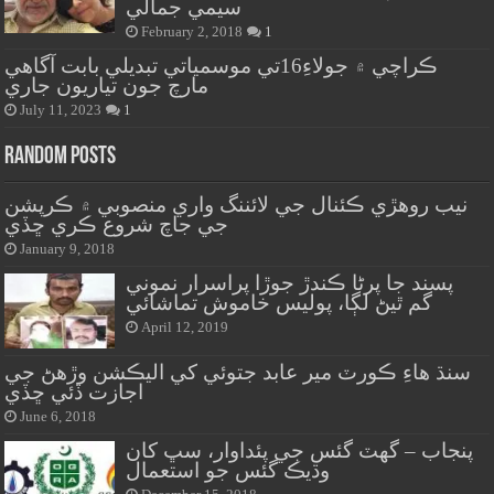
سيمي جمالي
February 2, 2018
1
ڪراچي ۾ جولاءِ16تي موسمياتي تبديلي بابت آگاهي
مارچ جون تياريون جاري
July 11, 2023
1
Random Posts
نيب روهڙي ڪئنال جي لائننگ واري منصوبي ۾ ڪرپشن
جي جاچ شروع ڪري ڇڏي
January 9, 2018
پسند جا پرڻا ڪندڙ جوڙا پراسرار نموني
گم ٿيڻ لڳا، پوليس خاموش تماشائي
April 12, 2019
سنڌ هاءِ ڪورٽ مير عابد جتوئي کي اليڪشن وڙهڻ جي
اجازت ڏئي ڇڏي
June 6, 2018
پنجاب – گهٽ گئس جي پئداوار، سڀ کان
وڌيڪ گئس جو استعمال