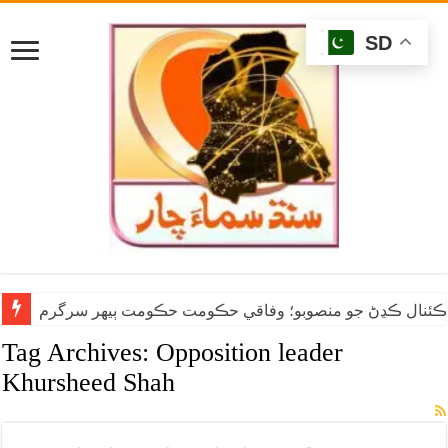
SD
ان ڪئنال ڪڍڻ جو منصوبو؛ وفاقي حڪومت حڪومت ٻيهر سرگرم
Tag Archives:
Opposition leader
Khursheed Shah