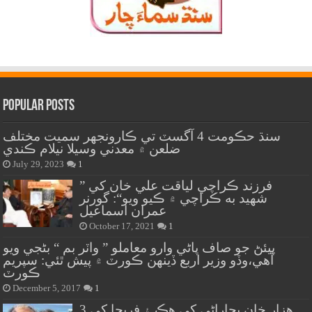
Popular Posts
سنڌ حڪومت 4 آگسٽ تي ڪارونجهر سميت مختلف
ضلعن ۾ معدني وسيلا نيلام ڪندي
July 29, 2023
1
” فرزند ڪراچي لياقت علي خان کي
شهيد به ڪراچي ۾ ڪيو ويو“: گورنر
عمران اسماعيل
October 17, 2021
1
پيئڻ جو صاف پاڻي وارو معاملو ” واٽر بم “ بڻجي ويو
آهي،وڏو وزير اربع ڏينهن ڪورٽ ۾ پيش ٿئي: سپريم
ڪورٽ
December 5, 2017
1
هزار خان بجاراڻي کي هڪ ۽ فريحا کي 3