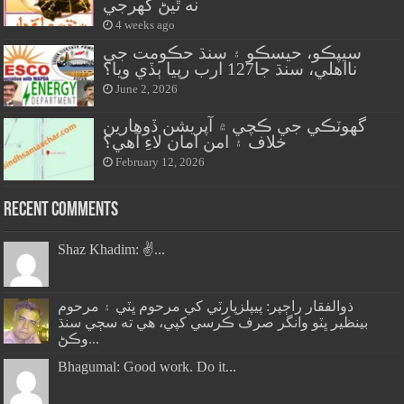
نه ٿيڻ گهرجي
4 weeks ago
سيپڪو، حيسڪو ۽ سنڌ حڪومت جي
نااهلي، سنڌ جا127 ارب رپيا ٻڏي ويا؟
June 2, 2026
گهوٽڪي جي ڪچي ۾ آپريشن ڏوهارين
خلاف ۽ امن امان لاءِ آهي؟
February 12, 2026
Recent Comments
Shaz Khadim: ✌️...
ذوالفقار راڄپر: پيپلزپارٽي کي مرحوم ڀٽي ۽ مرحوم
بينظير ڀٽو وانگر صرف ڪرسي کپي، هي ته سڄي سنڌ
وڪڻ...
Bhagumal: Good work. Do it...