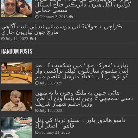
گوليون لڳل هيون: ڊائريڪٽر جناح اسپتال
سيمي جمالي
February 2, 2018
1
ڪراچي ۾ جولاءِ16تي موسمياتي تبديلي بابت آگاهي
مارچ جون تياريون جاري
July 11, 2023
1
Random Posts
بھارت ’معرکۂ حق‘ میں شکست کے بعد
اپنی مذموم سازشوں کیلئے پراکسی وار
کو بڑھا رہا ہے: فیلڈ مارشل عاصم منیر
July 30, 2025
هاڻي جنهن به ملڪ وڃون ٿا ته منهن
ڏسي سمجهي ٿا وڃن ته پئسا وٺڻ آيا آهن:
وزيراعظم شهباز شريف
July 12, 2023
داسو هائڊور پاور ۽ سنڌو درياءَ کي ڏنل
ڦاهو – اصغر آزاد
February 21, 2023