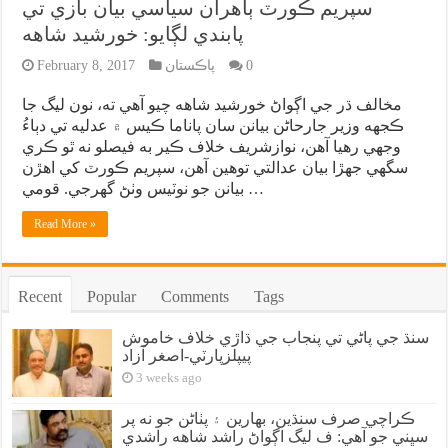
سپريم ڪورٽ ٻاهران سياسي بيان بازي تي
پابندي لڳايو: خورشيد شاهه
0
پاڪستان
February 8, 2017
مخالف ڌر جي اڳواڻ خورشيد شاهه چيو آهي ته، نون ليگ جا
ڪجهه وزير جارحاڻن بيانن سان پاناما ڪيس ۾ عدليه تي دٻاءُ
وجهي رهيا آهن، نوازشريف خلاف ڪير به فيصلو نه ٿو ڪري
سگهي جهڙا بيان عدالتي توهين آهن، سپريم ڪورٽ کي اهڙن
بيانن جو نوٽيس وٺڻ گهرجي. قومي …
Read More »
Recent
Popular
Comments
Tags
سنڌ جي پاڻي تي پنجاب جي ڌاڙي خلاف خاموش
پيپلزپارٽي-اصغر آزاد
3 weeks ago
ڪراچي صرف سنڌين، بهارين ۽ پٺاڻن جو نه پر
سڀني جو آهي: ف ليگ اڳواڻ راشد شاهه راشدي