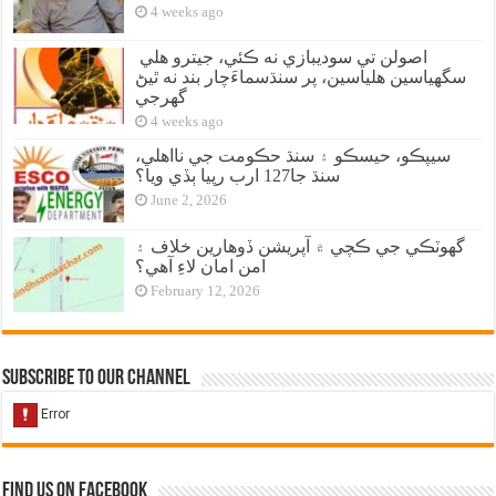
4 weeks ago
اصولن تي سوديبازي نه ڪئي، جيترو هلي
سگهياسين هلياسين، پر سنڌسماءَچار بند نه ٿيڻ
گهرجي
4 weeks ago
سيپڪو، حيسڪو ۽ سنڌ حڪومت جي نااهلي،
سنڌ جا127 ارب رپيا ٻڏي ويا؟
June 2, 2026
گهوٽڪي جي ڪچي ۾ آپريشن ڏوهارين خلاف ۽
امن امان لاءِ آهي؟
February 12, 2026
Subscribe to our Channel
Find us on Facebook