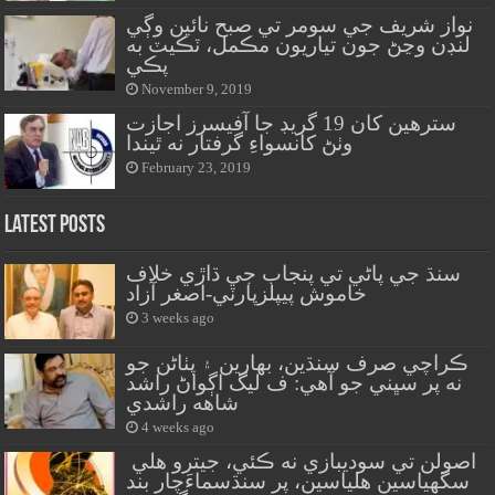
نواز شريف جي سومر تي صبح نائين وڳي
لنڊن وڃڻ جون تياريون مڪمل، ٽڪيٽ به
پڪي
November 9, 2019
سترهين کان 19 گريڊ جا آفيسرز اجازت
وٺڻ کانسواءِ گرفتار نه ٿيندا
February 23, 2019
Latest Posts
سنڌ جي پاڻي تي پنجاب جي ڌاڙي خلاف
خاموش پيپلزپارٽي-اصغر آزاد
3 weeks ago
ڪراچي صرف سنڌين، بهارين ۽ پٺاڻن جو
نه پر سڀني جو آهي: ف ليگ اڳواڻ راشد
شاهه راشدي
4 weeks ago
اصولن تي سوديبازي نه ڪئي، جيترو هلي
سگهياسين هلياسين، پر سنڌسماءَچار بند