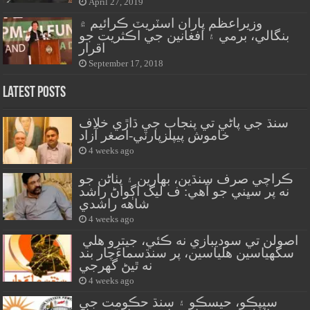
April 27, 2019
وزيراعظم پاران اسٽريٽ ڪرائيم ۾
بنگالي، برمي ۽ افغانين جي اڪثريت جو
اقرار
September 17, 2018
Latest Posts
سنڌ جي پاڻي تي پنجاب جي ڌاڙي خلاف
خاموش پيپلزپارٽي-اصغر آزاد
4 weeks ago
ڪراچي صرف سنڌين، بهارين ۽ پٺاڻن جو
نه پر سڀني جو آهي: ف ليگ اڳواڻ راشد
شاهه راشدي
4 weeks ago
اصولن تي سوديبازي نه ڪئي، جيترو هلي
سگهياسين هلياسين، پر سنڌسماءَچار بند
نه ٿيڻ گهرجي
4 weeks ago
سيپڪو، حيسڪو ۽ سنڌ حڪومت جي