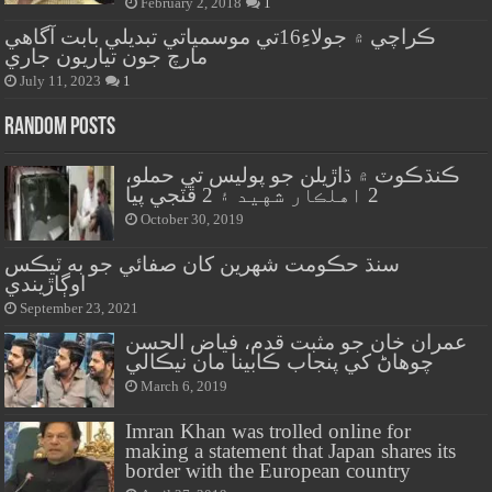
February 2, 2018
1
ڪراچي ۾ جولاءِ16تي موسمياتي تبديلي بابت آگاهي
مارچ جون تياريون جاري
July 11, 2023
1
Random Posts
ڪنڌڪوٽ ۾ ڌاڙيلن جو پوليس تي حملو،
2 اهلڪار شهيد ۽ 2 ڦٽجي پيا
October 30, 2019
سنڌ حڪومت شهرين کان صفائي جو به ٽيڪس
اوڳاڙيندي
September 23, 2021
عمران خان جو مثبت قدم، فياض الحسن
چوهاڻ کي پنجاب ڪابينا مان نيڪالي
March 6, 2019
Imran Khan was trolled online for
making a statement that Japan shares its
border with the European country