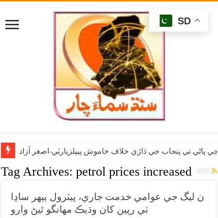
SD
ي پاڻي تي پنجاب جي ڌاڙي خلاف خاموش پيپلزپارٽي-اصغر آزاد
Tag Archives:
petrol prices increased
ن ليگ جي عوامي خدمت جاري، پيٽرول ٻيهر ساڍا
ٽي رپين کان وڌيڪ مهانگو ٿيڻ وارو