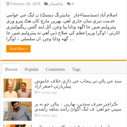
0
پاڪستان
February 28, 2018
اسلام آباد (سنڌسماءَچار مانيٽرنگ ڊيسڪ) ن ليگ جي عوامي
خدمت تيزي سان جاري آهي، پهرين مارچ کان هڪ ڀيرو وري
پيٽروليم شين جا اگهه وڌايا پيا وڃن، آئل اينڊ گئس ريگيوليٽري
اٿارٽي / اوگرا وزيراعظم کي صلاح ڏني آهي ته پيٽروليم شين جا
گهه وڌايا وڃن. ان سلسلي ۾ اوگرا …
Read More »
Recent
Popular
Comments
Tags
سنڌ جي پاڻي تي پنجاب جي ڌاڙي خلاف خاموش
پيپلزپارٽي-اصغر آزاد
4 weeks ago
ڪراچي صرف سنڌين، بهارين ۽ پٺاڻن جو نه پر
سڀني جو آهي: ف ليگ اڳواڻ راشد شاهه راشدي
4 weeks ago
اصولن تي سوديبازي نه ڪئي، جيترو هلي