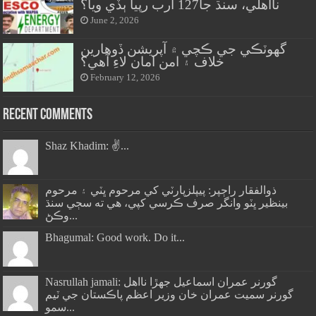
نااهلي، سنڌ جا127 ارب رپيا ٻڏي ويا؟
June 2, 2026
گهوٽڪي جي ڪچي ۾ آپريشن ڏوهارين
خلاف ۽ امن امان لاءِ آهي؟
February 12, 2026
Recent Comments
Shaz Khadim: ✌️...
ذوالفقار راڄپر: پيپلزپارٽي کي مرحوم ڀٽي ۽ مرحوم
بينظير ڀٽو وانگر صرف ڪرسي کپي، هي ته سڄي سنڌ
وڪڻ...
Bhagumal: Good work. Do it...
Nasrullah jamali: گورنر عمران اسماعيل جھڙا نااهل
گورنر سميت عمران خان وزير اعظم پاڪستان جي ٽيم
سمو...