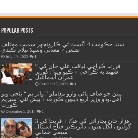
Popular Posts
سنڌ حڪومت 4 آگسٽ تي ڪارونجهر سميت مختلف
ضلعن ۾ معدني وسيلا نيلام ڪندي
July 29, 2023
1
” فرزند ڪراچي لياقت علي خان کي
شهيد به ڪراچي ۾ ڪيو ويو“: گورنر
عمران اسماعيل
October 17, 2021
1
پيئڻ جو صاف پاڻي وارو معاملو ” واٽر بم “ بڻجي ويو
آهي،وڏو وزير اربع ڏينهن ڪورٽ ۾ پيش ٿئي: سپريم
ڪورٽ
December 5, 2017
1
هزار خان بجاراڻي کي هڪ ۽ فريحا کي 3
گوليون لڳل هيون: ڊائريڪٽر جناح اسپتال
سيمي جمالي