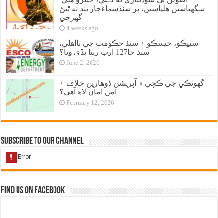
سگهياسين هلياسين، پر سنڌسماءَچار بند نه ٿيڻ
گهرجي
4 weeks ago
سيپڪو، حيسڪو ۽ سنڌ حڪومت جي نااهلي،
سنڌ جا127 ارب رپيا ٻڏي ويا؟
June 2, 2026
گهوٽڪي جي ڪچي ۾ آپريشن ڏوهارين خلاف ۽
امن امان لاءِ آهي؟
February 12, 2026
Subscribe to our Channel
Find us on Facebook