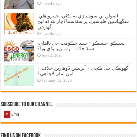
4 weeks ago
اصولن تي سوديبازي نه ڪئي، جيترو هلي
سگهياسين هلياسين، پر سنڌسماءَچار بند نه ٿيڻ
گهرجي
4 weeks ago
سيپڪو، حيسڪو ۽ سنڌ حڪومت جي نااهلي،
سنڌ جا127 ارب رپيا ٻڏي ويا؟
June 2, 2026
گهوٽڪي جي ڪچي ۾ آپريشن ڏوهارين خلاف ۽
امن امان لاءِ آهي؟
February 12, 2026
Subscribe to our Channel
Find us on Facebook