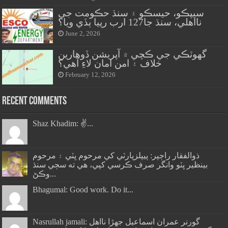
سيپڪو، حيسڪو ۽ سنڌ حڪومت جي
نااهلي، سنڌ جا127 ارب رپيا ٻڏي ويا؟
June 2, 2026
گهوٽڪي جي ڪچي ۾ آپريشن ڏوهارين
خلاف ۽ امن امان لاءِ آهي؟
February 12, 2026
Recent Comments
Shaz Khadim: ✌️...
ذوالفقار راڄپر: پيپلزپارٽي کي مرحوم ڀٽي ۽ مرحوم
بينظير ڀٽو وانگر صرف ڪرسي کپي، هي ته سڄي سنڌ
وڪڻ...
Bhagumal: Good work. Do it...
Nasrullah jamali: گورنر عمران اسماعيل جھڙا نااهل