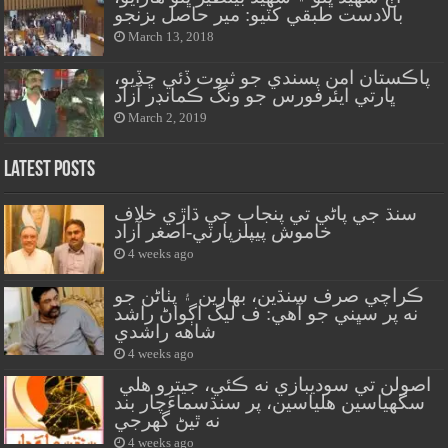
بالادست طبقي کٽيو: مير حاصل بزنجو
March 13, 2018
پاڪستان امن پسندي جو ثبوت ڏئي ڇڏيو،
ڀارتي ايئرفورس جو ونگ ڪمانڊر آزاد
March 2, 2019
Latest Posts
سنڌ جي پاڻي تي پنجاب جي ڌاڙي خلاف
خاموش پيپلزپارٽي-اصغر آزاد
4 weeks ago
ڪراچي صرف سنڌين، بهارين ۽ پٺاڻن جو
نه پر سڀني جو آهي: ف ليگ اڳواڻ راشد
شاهه راشدي
4 weeks ago
اصولن تي سوديبازي نه ڪئي، جيترو هلي
سگهياسين هلياسين، پر سنڌسماءَچار بند
نه ٿيڻ گهرجي
4 weeks ago