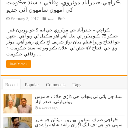
ڪراچي-حيدرآباد موٽروي، وفاقي ۽ سنڌ حڪومت
کي آمهون سامهون آڻي ڇڏيو
0
سنڌ
February 3, 2017
ڪراچي – حيدرآباد جي موٽروي جي ايم 9 جو پهريون فيز
جيڪو 75 ڪلوميٽرز تي ٻڌل آهي اهو مڪمل ٿي ويو آهي، جنهن
جو افتتاح وزيراعظم ميان نواز شريف اڄ ڪري رهيو آهي. موٽر
وي جي افتتاح لاءِ جيئن ئي اعلان ڪيو ويو ته، سنڌ حڪومت ۽
وفاقي حڪومت …
Read More »
Recent
Popular
Comments
Tags
سنڌ جي پاڻي تي پنجاب جي ڌاڙي خلاف خاموش
پيپلزپارٽي-اصغر آزاد
4 weeks ago
ڪراچي صرف سنڌين، بهارين ۽ پٺاڻن جو نه پر
سڀني جو آهي: ف ليگ اڳواڻ راشد شاهه راشدي