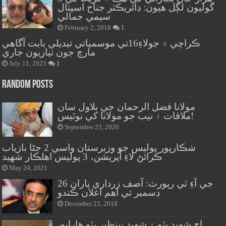
گوليون لڳل هيون: ڊائريڪٽر جناح اسپتال
سيمي جمالي
February 2, 2018
1
ڪراچي ۾ جولاءِ16تي موسمياتي تبديلي بابت آگاهي
مارچ جون تياريون جاري
July 11, 2023
1
Random Posts
مولانا فضل الرحمان جي بلاول سان
ملاقات ۽ نيب جو مولانا کي نوٽيس!
September 23, 2020
شڪارپور پوليس جو وزيرستان واسي 2 ڄڻا بازياب
ڪرائڻ لاءِ آپريشن، 3 پوليس اهلڪار شهيد
May 24, 2021
جي آءِ ٽي رپورٽ: آصف زرداري پاران 26
ڊسمبر تي اهم اعلان ڪندو
December 25, 2018
اڄ شهيد ڀٽو ۽ شهيد بينظير ڀٽو هارايو،