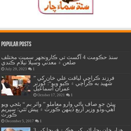
Popular Posts
سنڌ حڪومت 4 آگسٽ تي ڪارونجهر سميت مختلف
ضلعن ۾ معدني وسيلا نيلام ڪندي
July 29, 2023
1
” فرزند ڪراچي لياقت علي خان کي
شهيد به ڪراچي ۾ ڪيو ويو“: گورنر
عمران اسماعيل
October 17, 2021
1
پيئڻ جو صاف پاڻي وارو معاملو ” واٽر بم “ بڻجي ويو
آهي،وڏو وزير اربع ڏينهن ڪورٽ ۾ پيش ٿئي: سپريم
ڪورٽ
December 5, 2017
1
هزار خان بجاراڻي کي هڪ ۽ فريحا کي 3