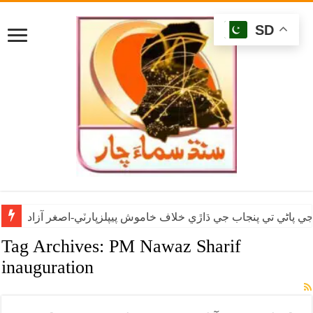
SD
ي پاڻي تي پنجاب جي ڌاڙي خلاف خاموش پيپلزپارٽي-اصغر آزاد
Tag Archives:
PM Nawaz Sharif
inauguration