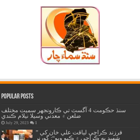
Popular Posts
سنڌ حڪومت 4 آگسٽ تي ڪارونجهر سميت مختلف
ضلعن ۾ معدني وسيلا نيلام ڪندي
July 29, 2023
1
” فرزند ڪراچي لياقت علي خان کي
شهيد به ڪراچي ۾ ڪيو ويو“: گورنر