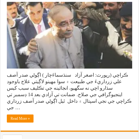
ڪراچي (رپورٽ: اصغر آزاد سنڌسماءَچار ) اڳوڻي صدر آصف
علي زرداريءَ جي طبيعت ۾ سوا مهينو لاڳيتي علاج باوجود
سڌارو اچي نه سگهيو، انجائينه جي تڪليف سبب کيس
اينجيوگرافي جي صلاح. ضمانت تي آزادي بعد 14 ڊسمبر تي
ڪراچي جي نجي اسپتال ۾ داخل ٿيل اڳوڻي صدر آصف زرداري
جي …
Read More »