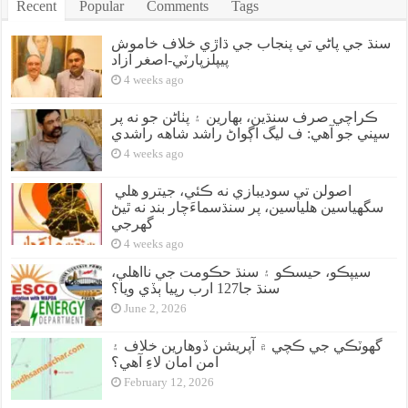
Recent
Popular
Comments
Tags
سنڌ جي پاڻي تي پنجاب جي ڌاڙي خلاف خاموش
پيپلزپارٽي-اصغر آزاد
4 weeks ago
ڪراچي صرف سنڌين، بهارين ۽ پٺاڻن جو نه پر
سڀني جو آهي: ف ليگ اڳواڻ راشد شاهه راشدي
4 weeks ago
اصولن تي سوديبازي نه ڪئي، جيترو هلي
سگهياسين هلياسين، پر سنڌسماءَچار بند نه ٿيڻ
گهرجي
4 weeks ago
سيپڪو، حيسڪو ۽ سنڌ حڪومت جي نااهلي،
سنڌ جا127 ارب رپيا ٻڏي ويا؟
June 2, 2026
گهوٽڪي جي ڪچي ۾ آپريشن ڏوهارين خلاف ۽
امن امان لاءِ آهي؟
February 12, 2026