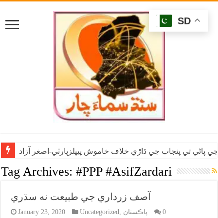
SD
ي پاڻي تي پنجاب جي ڌاڙي خلاف خاموش پيپلزپارٽي-اصغر آزاد
Tag Archives:
#PPP #AsifZardari
آصف زرداري جي طبيعت نه سڌري
0
پاڪستان
,
Uncategorized
January 23, 2020