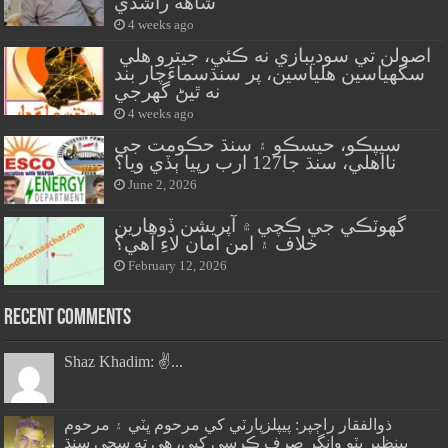
شاهه راشدي
4 weeks ago
اصولن تي سوديبازي نه ڪئي، جيترو هلي
سگهياسين هلياسين، پر سنڌسماءَچار بند
نه ٿيڻ گهرجي
4 weeks ago
سيپڪو، حيسڪو ۽ سنڌ حڪومت جي
نااهلي، سنڌ جا127 ارب رپيا ٻڏي ويا؟
June 2, 2026
گهوٽڪي جي ڪچي ۾ آپريشن ڏوهارين
خلاف ۽ امن امان لاءِ آهي؟
February 12, 2026
Recent Comments
Shaz Khadim: ✌️...
ذوالفقار راڄپر: پيپلزپارٽي کي مرحوم ڀٽي ۽ مرحوم
بينظير ڀٽو وانگر صرف ڪرسي کپي، هي ته سڄي سنڌ