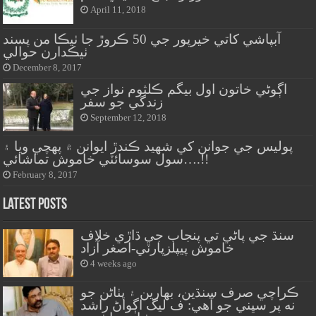
April 11, 2018
آبپاشي کاتي خيرپور جي 50 ڪروڙ جا ٺيڪا من پسند
ٺيڪدارن حوالي
December 8, 2017
اڳوڻي خاتون اول بيگم ڪلثوم نواز جي
زندگي جو سفر
September 12, 2018
پوليس جي جوانن کي شهيد ڪندڙ ايوانن ۾ پهچي ويا ۽
سول سوسائٽي خاموش تماشائي….!!
February 8, 2017
Latest Posts
سنڌ جي پاڻي تي پنجاب جي ڌاڙي خلاف
خاموش پيپلزپارٽي-اصغر آزاد
4 weeks ago
ڪراچي صرف سنڌين، بهارين ۽ پٺاڻن جو
نه پر سڀني جو آهي: ف ليگ اڳواڻ راشد