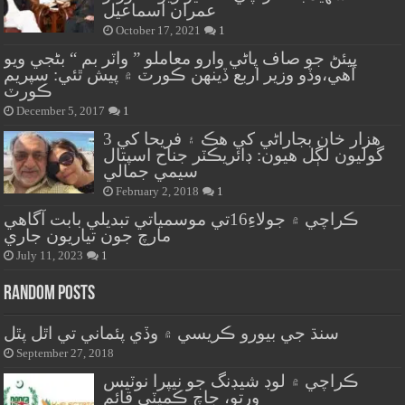
عمران اسماعيل
October 17, 2021
1
پيئڻ جو صاف پاڻي وارو معاملو ” واٽر بم “ بڻجي ويو
آهي،وڏو وزير اربع ڏينهن ڪورٽ ۾ پيش ٿئي: سپريم
ڪورٽ
December 5, 2017
1
هزار خان بجاراڻي کي هڪ ۽ فريحا کي 3
گوليون لڳل هيون: ڊائريڪٽر جناح اسپتال
سيمي جمالي
February 2, 2018
1
ڪراچي ۾ جولاءِ16تي موسمياتي تبديلي بابت آگاهي
مارچ جون تياريون جاري
July 11, 2023
1
Random Posts
سنڌ جي بيورو ڪريسي ۾ وڏي پئماني تي اٿل پٿل
September 27, 2018
ڪراچي ۾ لوڊ شيڊنگ جو نيپرا نوٽيس
ورتو، جاچ ڪميٽي قائم