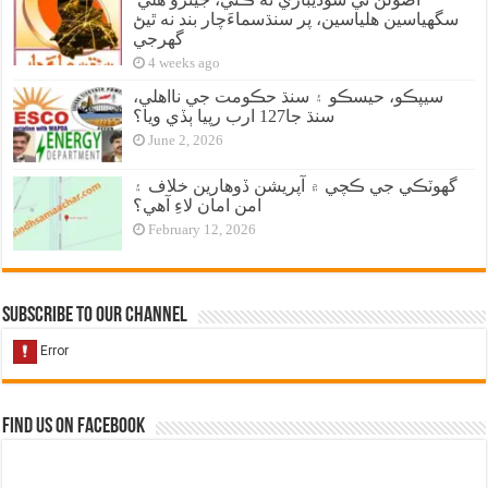
سگهياسين هلياسين، پر سنڌسماءَچار بند نه ٿيڻ
گهرجي
4 weeks ago
سيپڪو، حيسڪو ۽ سنڌ حڪومت جي نااهلي،
سنڌ جا127 ارب رپيا ٻڏي ويا؟
June 2, 2026
گهوٽڪي جي ڪچي ۾ آپريشن ڏوهارين خلاف ۽
امن امان لاءِ آهي؟
February 12, 2026
Subscribe to our Channel
Find us on Facebook