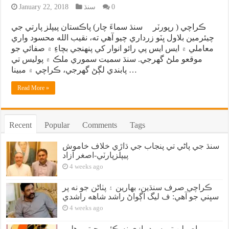
0
سنڌ
January 22, 2018
ڪراچي ( رپورٽر سنڌ سماءَ چار) پاڪستان پيپلز پارتي جي
چيئرمين بلاول ڀٽو زرداري چيو آهي ته، نقيب الله محسود واري
معاملي ۾ ايس ايس پي رائو انوار کي پنهنجي بچاءِ ۾ صفائي جو
موقعو ملڻ گهرجي. سنڌ سميت سموري ملڪ ۾ پوليس تي
پابندي لڳڻ گهرجي، ڪراچي ۾ مبينا …
Read More »
Recent
Popular
Comments
Tags
سنڌ جي پاڻي تي پنجاب جي ڌاڙي خلاف خاموش
پيپلزپارٽي-اصغر آزاد
4 weeks ago
ڪراچي صرف سنڌين، بهارين ۽ پٺاڻن جو نه پر
سڀني جو آهي: ف ليگ اڳواڻ راشد شاهه راشدي
4 weeks ago
اصولن تي سوديبازي نه ڪئي، جيترو هلي