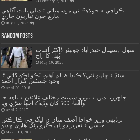
February 2, 2018
1
ڪراچي ۾ جولاءِ16تي موسمياتي تبديلي بابت آگاهي
مارچ جون تياريون جاري
July 11, 2023
1
Random Posts
سول ہسپتال حیدرآباد جونیئر ڈاکٹر آفتاب
پُھل کا راج
May 10, 2025
سنڌ ۾ ڇاپيو ٿئي؟ ڪيڏا ظالم آهيو، ٽڪو ٽڪو کائي ٿا
وڃو: جسٽس گلزار احمد
April 29, 2018
ڇاڇرو، بدين ۽ بٺورو سميت مختلف علائقن ۾ باهه جا
واقعا، 500 کان وڌيڪ اجها سڙي ويا
April 7, 2017
پرڏيهي وزير خواجا آصف مٿان ن ليگ جي ڪارڪنن
جلسي ۾ تقرير دوران ڪارو رنگ هاري ڇڏيو
March 10, 2018