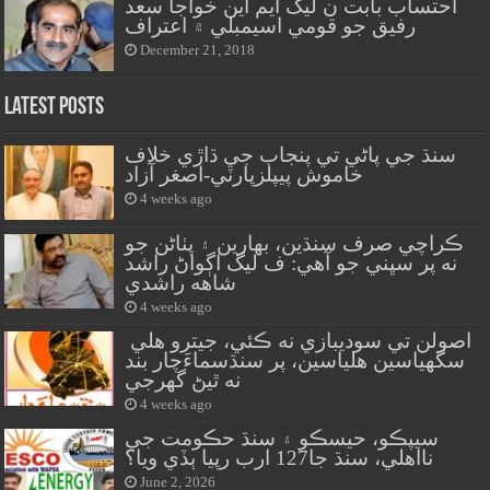
احتساب بابت ن ليگ ايم اين خواجا سعد
رفيق جو قومي اسيمبلي ۾ اعتراف
December 21, 2018
Latest Posts
سنڌ جي پاڻي تي پنجاب جي ڌاڙي خلاف
خاموش پيپلزپارٽي-اصغر آزاد
4 weeks ago
ڪراچي صرف سنڌين، بهارين ۽ پٺاڻن جو
نه پر سڀني جو آهي: ف ليگ اڳواڻ راشد
شاهه راشدي
4 weeks ago
اصولن تي سوديبازي نه ڪئي، جيترو هلي
سگهياسين هلياسين، پر سنڌسماءَچار بند
نه ٿيڻ گهرجي
4 weeks ago
سيپڪو، حيسڪو ۽ سنڌ حڪومت جي
نااهلي، سنڌ جا127 ارب رپيا ٻڏي ويا؟
June 2, 2026