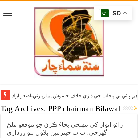
SD
ي پاڻي تي پنجاب جي ڌاڙي خلاف خاموش پيپلزپارٽي-اصغر آزاد
Tag Archives:
PPP chairman Bilawal
رائو انوار کي پنهنجي بچاءَ ڪرڻ جو موقعو ملڻ
گهرجي: پ پ چيئرمين بلاول ڀٽو زرداري