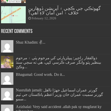
گهوٽڪي جي ڪچي ۾ آپريشن ڏوهارين
خلاف ۽ امن امان لاءِ آهي؟
February 12, 2026
Recent Comments
Shaz Khadim: ✌️...
ذوالفقار راڄپر: پيپلزپارٽي کي مرحوم ڀٽي ۽ مرحوم
بينظير ڀٽو وانگر صرف ڪرسي کپي، هي ته سڄي سنڌ
وڪڻ...
Bhagumal: Good work. Do it...
Nasrullah jamali: گورنر عمران اسماعيل جھڙا نااهل
گورنر سميت عمران خان وزير اعظم پاڪستان جي ٽيم
سمو...
Azizhalai: Very said accident .allah pak sy mugfarat ky