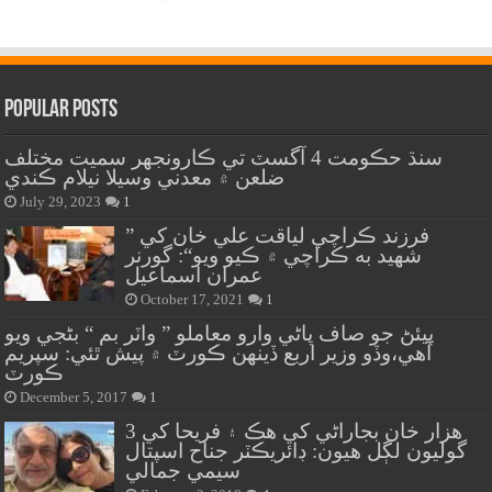
Popular Posts
سنڌ حڪومت 4 آگسٽ تي ڪارونجهر سميت مختلف
ضلعن ۾ معدني وسيلا نيلام ڪندي
July 29, 2023
1
” فرزند ڪراچي لياقت علي خان کي
شهيد به ڪراچي ۾ ڪيو ويو“: گورنر
عمران اسماعيل
October 17, 2021
1
پيئڻ جو صاف پاڻي وارو معاملو ” واٽر بم “ بڻجي ويو
آهي،وڏو وزير اربع ڏينهن ڪورٽ ۾ پيش ٿئي: سپريم
ڪورٽ
December 5, 2017
1
هزار خان بجاراڻي کي هڪ ۽ فريحا کي 3
گوليون لڳل هيون: ڊائريڪٽر جناح اسپتال
سيمي جمالي