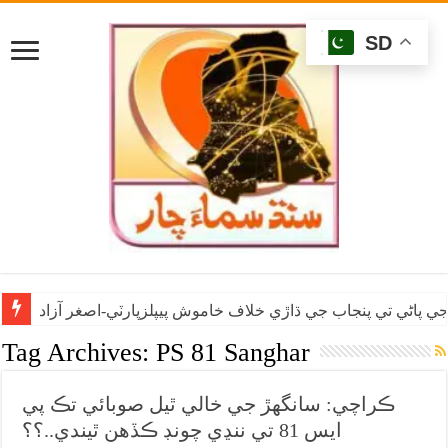
SD
ي پاڻي تي پنجاب جي ڌاڙي خلاف خاموش پيپلزپارٽي-اصغر آزاد
Tag Archives:
PS 81 Sanghar
ڪراچي: سانگهڙ جي خالي ٿيل صوبائي تڪ پي
ايس 81 تي ننڍي چونڊ ڪڏهن ٿيندي..؟؟