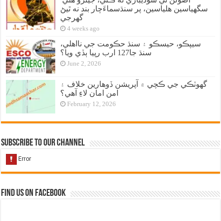
سگهياسين هلياسين، پر سنڌسماءَچار بند نه ٿيڻ
گهرجي
4 weeks ago
سيپڪو، حيسڪو ۽ سنڌ حڪومت جي نااهلي،
سنڌ جا127 ارب رپيا ٻڏي ويا؟
June 2, 2026
گهوٽڪي جي ڪچي ۾ آپريشن ڏوهارين خلاف ۽
امن امان لاءِ آهي؟
February 12, 2026
Subscribe to our Channel
Find us on Facebook