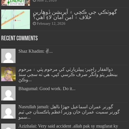
June 2, 2026
گهوٽڪي جي ڪچي ۾ آپريشن ڏوهارين
خلاف ۽ امن امان لاءِ آهي؟
February 12, 2026
Recent Comments
Shaz Khadim: ✌️...
ذوالفقار راڄپر: پيپلزپارٽي کي مرحوم ڀٽي ۽ مرحوم
بينظير ڀٽو وانگر صرف ڪرسي کپي، هي ته سڄي سنڌ
وڪڻ...
Bhagumal: Good work. Do it...
Nasrullah jamali: گورنر عمران اسماعيل جھڙا نااهل
گورنر سميت عمران خان وزير اعظم پاڪستان جي ٽيم
سمو...
Azizhalai: Very said accident .allah pak sy mugfarat ky