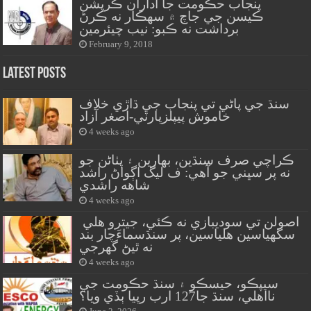
پنجاب حڪومت جا اداران ڪرپشن
ڪيسن جي جاچ ۾ سهڪار نه ڪرڻ
برداشت نه ڪبو: نيب چيئرمين
February 9, 2018
Latest Posts
سنڌ جي پاڻي تي پنجاب جي ڌاڙي خلاف
خاموش پيپلزپارٽي-اصغر آزاد
4 weeks ago
ڪراچي صرف سنڌين، بهارين ۽ پٺاڻن جو
نه پر سڀني جو آهي: ف ليگ اڳواڻ راشد
شاهه راشدي
4 weeks ago
اصولن تي سوديبازي نه ڪئي، جيترو هلي
سگهياسين هلياسين، پر سنڌسماءَچار بند
نه ٿيڻ گهرجي
4 weeks ago
سيپڪو، حيسڪو ۽ سنڌ حڪومت جي
نااهلي، سنڌ جا127 ارب رپيا ٻڏي ويا؟