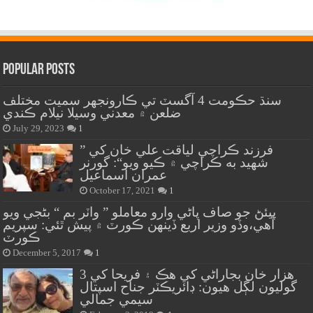
Popular Posts
سنڌ حڪومت 4 آگسٽ تي ڪارونجهر سميت مختلف
ضلعن ۾ معدني وسيلا نيلام ڪندي
July 29, 2023
1
” فرزند ڪراچي لياقت علي خان کي
شهيد به ڪراچي ۾ ڪيو ويو“: گورنر
عمران اسماعيل
October 17, 2021
1
پيئڻ جو صاف پاڻي وارو معاملو ” واٽر بم “ بڻجي ويو
آهي،وڏو وزير اربع ڏينهن ڪورٽ ۾ پيش ٿئي: سپريم
ڪورٽ
December 5, 2017
1
هزار خان بجاراڻي کي هڪ ۽ فريحا کي 3
گوليون لڳل هيون: ڊائريڪٽر جناح اسپتال
سيمي جمالي