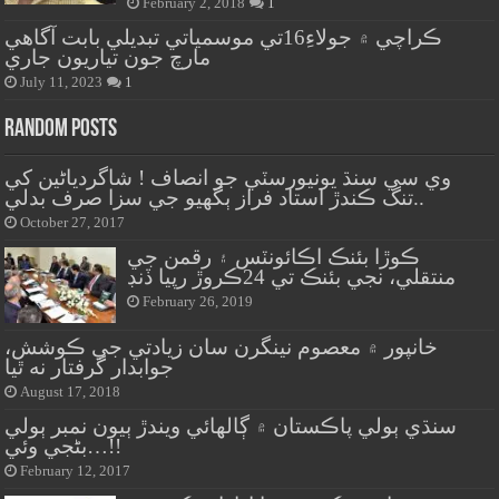
February 2, 2018
1
ڪراچي ۾ جولاءِ16تي موسمياتي تبديلي بابت آگاهي
مارچ جون تياريون جاري
July 11, 2023
1
Random Posts
وي سي سنڌ يونيورسٽي جو انصاف ! شاگردياڻين کي
تنگ ڪندڙ استاد فراز ٻگهيو جي سزا صرف بدلي..
October 27, 2017
ڪوڙا بئنڪ اڪائونٽس ۽ رقمن جي
منتقلي، نجي بئنڪ تي 24ڪروڙ رپيا ڏنڊ
February 26, 2019
خانپور ۾ معصوم نينگرن سان زيادتي جي ڪوشش،
جوابدار گرفتار نه ٿيا
August 17, 2018
سنڌي ٻولي پاڪستان ۾ ڳالهائي ويندڙ ٻيون نمبر ٻولي
بڻجي وئي…!!
February 12, 2017