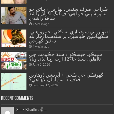
ڪراچي صرف سنڌين، بهارين ۽ پٺاڻن جو
نه پر سڀني جو آهي: ف ليگ اڳواڻ راشد
شاهه راشدي
4 weeks ago
اصولن تي سوديبازي نه ڪئي، جيترو هلي
سگهياسين هلياسين، پر سنڌسماءَچار بند
نه ٿيڻ گهرجي
4 weeks ago
سيپڪو، حيسڪو ۽ سنڌ حڪومت جي
نااهلي، سنڌ جا127 ارب رپيا ٻڏي ويا؟
June 2, 2026
گهوٽڪي جي ڪچي ۾ آپريشن ڏوهارين
خلاف ۽ امن امان لاءِ آهي؟
February 12, 2026
Recent Comments
Shaz Khadim: ✌️...