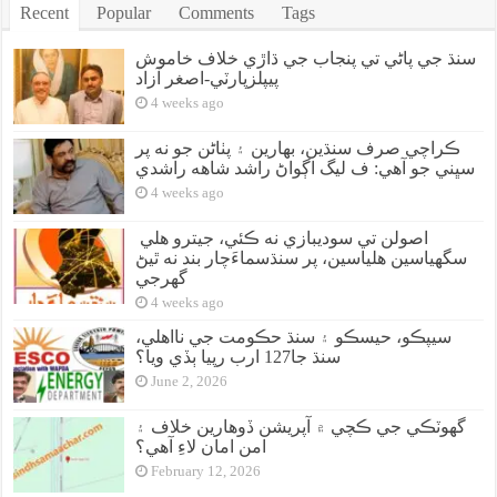
Recent
Popular
Comments
Tags
سنڌ جي پاڻي تي پنجاب جي ڌاڙي خلاف خاموش
پيپلزپارٽي-اصغر آزاد
4 weeks ago
ڪراچي صرف سنڌين، بهارين ۽ پٺاڻن جو نه پر
سڀني جو آهي: ف ليگ اڳواڻ راشد شاهه راشدي
4 weeks ago
اصولن تي سوديبازي نه ڪئي، جيترو هلي
سگهياسين هلياسين، پر سنڌسماءَچار بند نه ٿيڻ
گهرجي
4 weeks ago
سيپڪو، حيسڪو ۽ سنڌ حڪومت جي نااهلي،
سنڌ جا127 ارب رپيا ٻڏي ويا؟
June 2, 2026
گهوٽڪي جي ڪچي ۾ آپريشن ڏوهارين خلاف ۽
امن امان لاءِ آهي؟
February 12, 2026