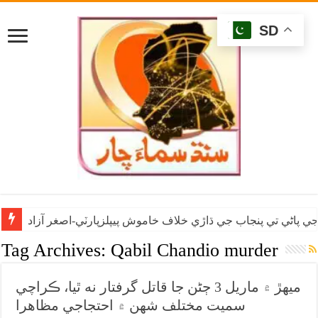
SD
ي پاڻي تي پنجاب جي ڌاڙي خلاف خاموش پيپلزپارٽي-اصغر آزاد
Tag Archives:
Qabil Chandio murder
ميهڙ ۾ ماريل 3 ڄڻن جا قاتل گرفتار نه ٿيا، ڪراچي
سميت مختلف شهن ۾ احتجاجي مظاهرا