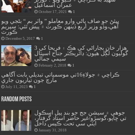
عمران اسماعيل
October 17, 2021
1
پيئڻ جو صاف پاڻي وارو معاملو ” واٽر بم “ بڻجي ويو
آهي،وڏو وزير اربع ڏينهن ڪورٽ ۾ پيش ٿئي: سپريم
ڪورٽ
December 5, 2017
1
هزار خان بجاراڻي کي هڪ ۽ فريحا کي 3
گوليون لڳل هيون: ڊائريڪٽر جناح اسپتال
سيمي جمالي
February 2, 2018
1
ڪراچي ۾ جولاءِ16تي موسمياتي تبديلي بابت آگاهي
مارچ جون تياريون جاري
July 11, 2023
1
Random Posts
جوهي ۾ سيشن جج جو بند پيل اسڪول
تي ڇاپو،گوسڙو/غير حاضر استاد گرفتار،
ايٽي سي تحت ڪيس داخل
January 31, 2018