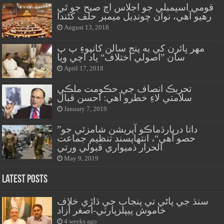
قومي اسيمبلي جو اجلاس اڄ صبح جو ٿي
رهيو آهي، نوان چونڊيل ميمبر حلف کڻندا
August 13, 2018
مهر ڀائرن کي به پنج سالن کانپوءِ پ پ
سان ”اصولي اختلاف“ ياد اچي ويا
April 17, 2018
تحريڪ انصاف جي حڪومت ملڪي
سلامتي لاءِ خطرو آهي: احسن قبال
January 7, 2019
”داتا درٻارڌماڪو آپريشن شامزئي جو
حصو آهي“، انتهاپسند تنظيم جماعت
الحرار ذميواري قبولي ورتي
May 9, 2019
Latest Posts
سنڌ جي پاڻي تي پنجاب جي ڌاڙي خلاف
خاموش پيپلزپارٽي-اصغر آزاد
4 weeks ago