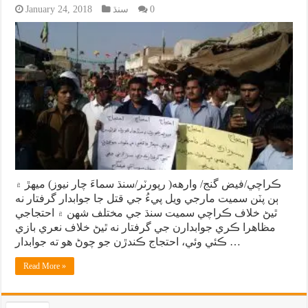
0
سنڌ
January 24, 2018
ڪراچي/فيض گنج/ وارهه( رپورٽر/سنڌ سماءَ چار نيوز) ميهڙ ۾
ٻن پٽن سميت مارجي ويل پيءُ جي قتل جا جوابدار گرفتار نه
ٿيڻ خلاف ڪراچي سميت سنڌ جي مختلف شهن ۾ احتجاجي
مظاهرا ڪري جوابدارن جي گرفتار نه ٿيڻ خلاف نعري بازي
ڪئي وئي، احتجاج ڪندڙن جو چوڻ هو ته جوابدار …
Read More »