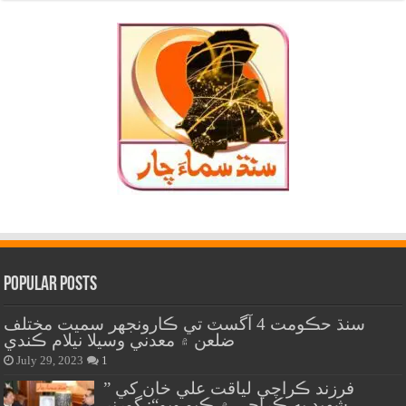
Popular Posts
سنڌ حڪومت 4 آگسٽ تي ڪارونجهر سميت مختلف
ضلعن ۾ معدني وسيلا نيلام ڪندي
July 29, 2023
1
” فرزند ڪراچي لياقت علي خان کي
شهيد به ڪراچي ۾ ڪيو ويو“: گورنر