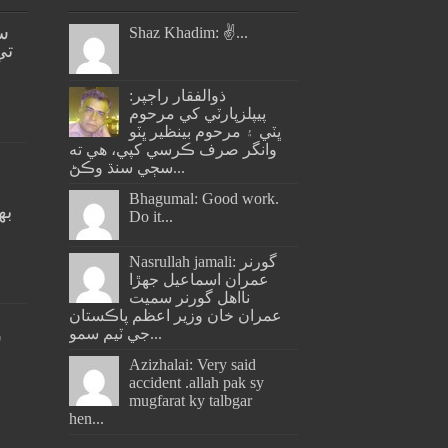
س
Shaz Khadim: ✌️...
تي
ذوالفقار راڄپر:
پيپلزپارٽي کي مرحوم
ڀٽي ۽ مرحوم بينظير ڀٽو
وانگر صرف ڪرسي کپي، هي ته
سڄي سنڌ وڪڻ...
Bhagumal: Good work.
به
Do it...
ج
Nasrullah jamali: گورنر
عمران اسماعيل جھڙا
نااهل گورنر سميت
عمران خان وزير اعظم پاڪستان
جي ٽيم سمو...
س
Azizhalai: Very said
accident .allah pak sy
mugfarat ky talbgar
hen...