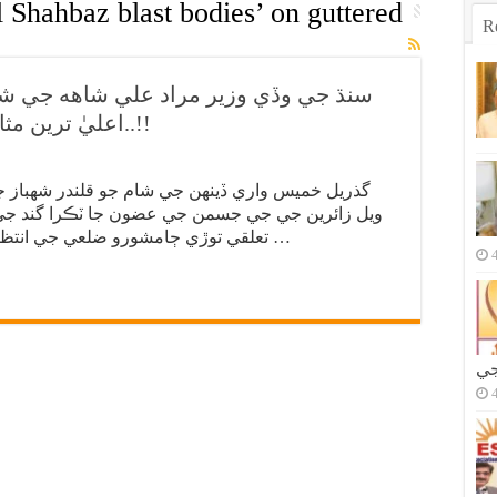
l Shahbaz blast bodies’ on guttered
R
سنڌ جي وڏي وزير مراد علي شاهه جي شهر 
اعليٰ ترين مثال، انساني عضوا گند جي ڍير تي..!!
گذريل خميس واري ڏينهن جي شام جو قلندر شهباز جي
ويل زائرين جي جي جسمن جي عضون جا ٽڪرا گند جي ڍي
تعلقي توڙي ڄامشورو ضلعي جي انتظاميا سنڌ حڪومت جي ساڍن 8 سالن جي …
جي