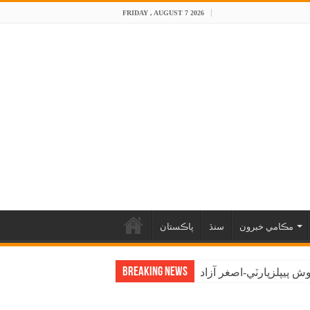
FRIDAY , AUGUST 7 2026
مڪامي خبرون
سنڌ
پاڪستان
Breaking News
 پيپلزپارٽي-اصغر آزاد