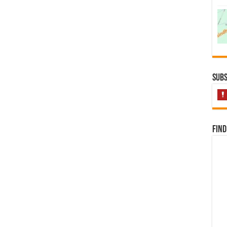
Subs
Find