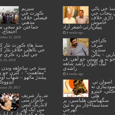
نڌ جي پاڻي
سپريم
 پنجاب جي
ڪورٽ جي
ڌاڙي خلاف
فيصلي خلاف
خاموش
مذهبي
پيپلزپارٽي-اصغر آزاد
جماعتن جو سڄي م
احتجاج، ڌ
4 weeks ago
tober 31, 2018
ڪراچي
صرف
سنڌ هاءِ ڪورٽ نثار ک
سنڌين،
جي نااهلي خلاف نثار ک
ارين ۽ پٺاڻن
جي اپيل رد ڪري ڇ
و نه پر سڀني جو آهي: ف
ly 20, 2018
ليگ اڳواڻ راشد شاهه
سنڌ جي ساڃاهه وندن 
راشدي
”مفاهمت“ ۽ گٽرن جو پا
4 weeks ago
پيئندڙ ماڻهو – شهاب او
اصولن تي
ايڊووڪ
وديبازي نه
nuary 29, 2017
ڪئي، جيترو
شہباز شریف
هلي
خاندان منی
سگهياسين هلياسين، پر
لانڈرنگ کیس
سنڌسماءَچار بند نه ٿيڻ
میں ایک اور
گهرجي
ملزم کو گرفتار کرلیا، 