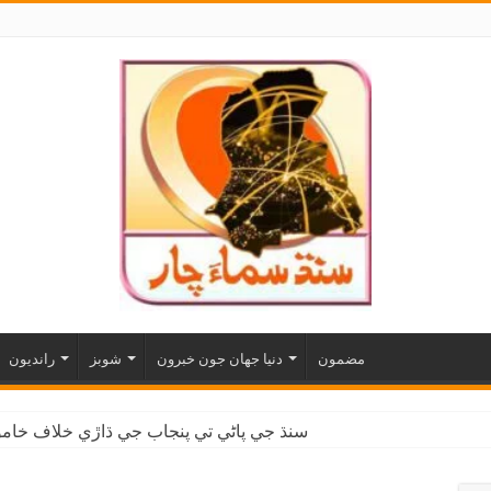
مضمون
دنيا جهان جون خبرون
شوبز
رانديون
سنڌ جي پاڻي تي پنجاب جي ڌاڙي خلاف خاموش