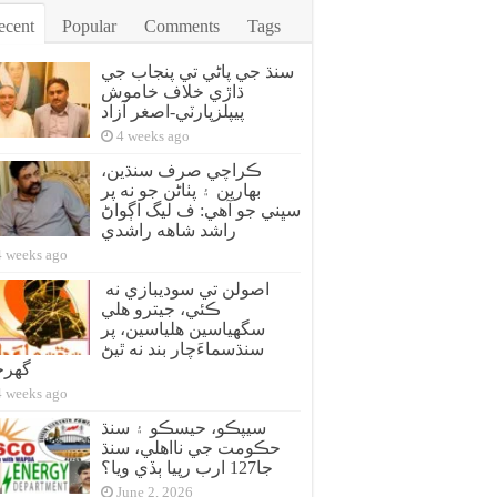
ecent
Popular
Comments
Tags
سنڌ جي پاڻي تي پنجاب جي
ڌاڙي خلاف خاموش
پيپلزپارٽي-اصغر آزاد
4 weeks ago
ڪراچي صرف سنڌين،
بهارين ۽ پٺاڻن جو نه پر
سڀني جو آهي: ف ليگ اڳواڻ
راشد شاهه راشدي
4 weeks ago
اصولن تي سوديبازي نه
ڪئي، جيترو هلي
سگهياسين هلياسين، پر
سنڌسماءَچار بند نه ٿيڻ
گهر
4 weeks ago
سيپڪو، حيسڪو ۽ سنڌ
حڪومت جي نااهلي، سنڌ
جا127 ارب رپيا ٻڏي ويا؟
June 2, 2026