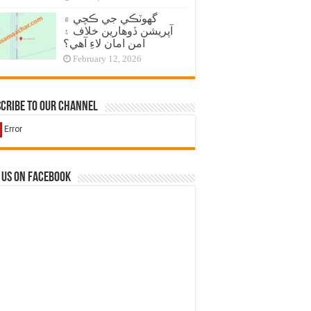
گهوٽڪي جي ڪچي ۾
آپريشن ڏوهارين خلاف ۽
امن امان لاءِ آهي؟
February 12, 2026
cribe to our Channel
 us on Facebook