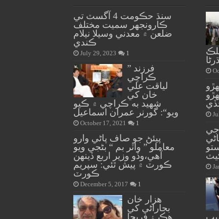
سنڌ حڪومت 4 آگسٽ تي
ڪارونجهر سميت مختلف
ضلعن ۾ معدني وسيلا نيلام
ڪندي
لڪ
July 29, 2023
1
رڻا
” فرزند
Oc
ڪراچي
هڙو
لياقت علي
هڙو
خان کي
ڏي
شهيد به ڪراچي ۾ ڪيو
ويو“: گورنر عمران اسماعيل
Ju
October 17, 2021
1
جي
ڻي
پيئڻ جو صاف پاڻي وارو
ستو
معاملو ” واٽر بم “ بڻجي ويو
يٽ
آهي،وڏو وزير اربع ڏينهن
ڪورٽ ۾ پيش ٿئي: سپريم
Ja
ڪورٽ
December 5, 2017
1
هزار خان
بجاراڻي کي
نیب
هڪ ۽ فريحا