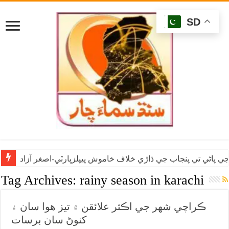
SD
ي پاڻي تي پنجاب جي ڌاڙي خلاف خاموش پيپلزپارٽي-اصغر آزاد
Tag Archives:
rainy season in karachi
ڪراچي شهر جي اڪثر علائقن ۾ تيز هوا سان ۽
کنوڻ سان برسات