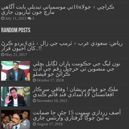
ڪراچي ۾ جولاءِ16تي موسمياتي تبديلي بابت آگاهي
مارچ جون تياريون جاري
July 11, 2023
1
Random Posts
رياض: سعودي عرب ۾ ٽرمپ جي زال ۽ ڌيءَ پردو ڪرڻ
کان آجيون قرار..!!
May 21, 2017
نون ليگ جي حڪومت پاران لڳايل بجلي
جي منصوبن تي خرچيل رقم جي آڊٽ
ڪرائڻ جو فيصلو
October 17, 2018
ملڪ جو عوام پريشان ! وفاقي سرڪار
افغانستان لاءِ امدادي فنڊ قائم ڪندي
November 10, 2021
آصف زرداري سميت 15 ڄڻن جا ضمانت
نه ٿيڻ جوڳا گرفتاري وارنٽس جاري
August 17, 2018