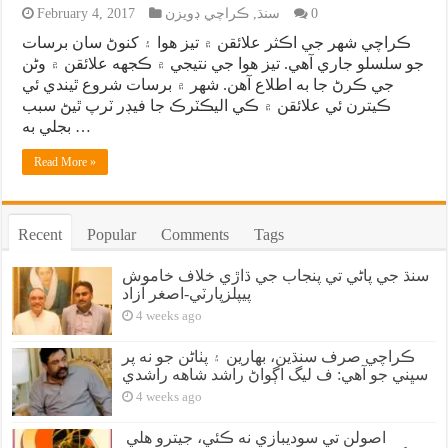
0
سنڌ
,
ڪراچي ڊويزن
February 4, 2017
ڪراچي شهر جي اڪثر علائقن ۾ تيز هوا ۽ کنوڻ سان برسات
جو سلسلو جاري آهي. تيز هوا جي نتيجي ۾ ڪجهه علائقن ۾ وڻن
جي ڪرڻ جا به اطلاع آهن. شهر ۾ برسات شروع ٿيندي ئي
ڪيترن ئي علائقن ۾ ڪي اليڪٽرڪ جا فيڊر ٽرپ ٿيڻ سبب
بجلي به …
Read More »
Recent
Popular
Comments
Tags
سنڌ جي پاڻي تي پنجاب جي ڌاڙي خلاف خاموش
پيپلزپارٽي-اصغر آزاد
4 weeks ago
ڪراچي صرف سنڌين، بهارين ۽ پٺاڻن جو نه پر
سڀني جو آهي: ف ليگ اڳواڻ راشد شاهه راشدي
4 weeks ago
اصولن تي سوديبازي نه ڪئي، جيترو هلي