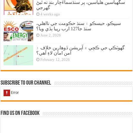
سگهياسين هلياسين، پر سنڌسماءَچار بند نه ٿيڻ
گهرجي
4 weeks ago
سيپڪو، حيسڪو ۽ سنڌ حڪومت جي نااهلي،
سنڌ جا127 ارب رپيا ٻڏي ويا؟
June 2, 2026
گهوٽڪي جي ڪچي ۾ آپريشن ڏوهارين خلاف ۽
امن امان لاءِ آهي؟
February 12, 2026
Subscribe to our Channel
Find us on Facebook