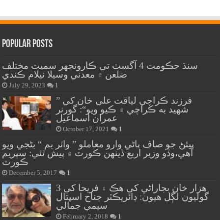
Popular Posts
سنڌ حڪومت 4 آگسٽ تي ڪارونجهر سميت مختلف
ضلعن ۾ معدني وسيلا نيلام ڪندي
July 29, 2023
1
” فرزند ڪراچي لياقت علي خان کي
شهيد به ڪراچي ۾ ڪيو ويو“: گورنر
عمران اسماعيل
October 17, 2021
1
پيئڻ جو صاف پاڻي وارو معاملو ” واٽر بم “ بڻجي ويو
آهي،وڏو وزير اربع ڏينهن ڪورٽ ۾ پيش ٿئي: سپريم
ڪورٽ
December 5, 2017
1
هزار خان بجاراڻي کي هڪ ۽ فريحا کي 3
گوليون لڳل هيون: ڊائريڪٽر جناح اسپتال
سيمي جمالي
February 2, 2018
1