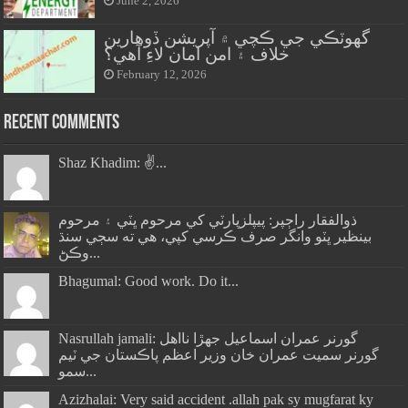
June 2, 2026
گهوٽڪي جي ڪچي ۾ آپريشن ڏوهارين
خلاف ۽ امن امان لاءِ آهي؟
February 12, 2026
Recent Comments
Shaz Khadim: ✌️...
ذوالفقار راڄپر: پيپلزپارٽي کي مرحوم ڀٽي ۽ مرحوم
بينظير ڀٽو وانگر صرف ڪرسي کپي، هي ته سڄي سنڌ
وڪڻ...
Bhagumal: Good work. Do it...
Nasrullah jamali: گورنر عمران اسماعيل جھڙا نااهل
گورنر سميت عمران خان وزير اعظم پاڪستان جي ٽيم
سمو...
Azizhalai: Very said accident .allah pak sy mugfarat ky