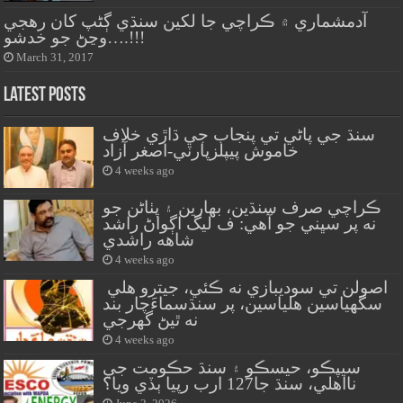
آدمشماري ۾ ڪراچي جا لکين سنڌي ڳڻپ کان رهجي
وڃڻ جو خدشو….!!!
March 31, 2017
Latest Posts
سنڌ جي پاڻي تي پنجاب جي ڌاڙي خلاف
خاموش پيپلزپارٽي-اصغر آزاد
4 weeks ago
ڪراچي صرف سنڌين، بهارين ۽ پٺاڻن جو
نه پر سڀني جو آهي: ف ليگ اڳواڻ راشد
شاهه راشدي
4 weeks ago
اصولن تي سوديبازي نه ڪئي، جيترو هلي
سگهياسين هلياسين، پر سنڌسماءَچار بند
نه ٿيڻ گهرجي
4 weeks ago
سيپڪو، حيسڪو ۽ سنڌ حڪومت جي
نااهلي، سنڌ جا127 ارب رپيا ٻڏي ويا؟