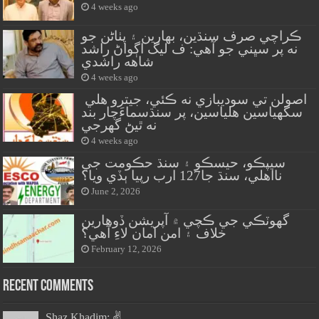
4 weeks ago
ڪراچي صرف سنڌين، بهارين ۽ پٺاڻن جو
نه پر سڀني جو آهي: ف ليگ اڳواڻ راشد
شاهه راشدي
4 weeks ago
اصولن تي سوديبازي نه ڪئي، جيترو هلي
سگهياسين هلياسين، پر سنڌسماءَچار بند
نه ٿيڻ گهرجي
4 weeks ago
سيپڪو، حيسڪو ۽ سنڌ حڪومت جي
نااهلي، سنڌ جا127 ارب رپيا ٻڏي ويا؟
June 2, 2026
گهوٽڪي جي ڪچي ۾ آپريشن ڏوهارين
خلاف ۽ امن امان لاءِ آهي؟
February 12, 2026
Recent Comments
Shaz Khadim: ✌️...