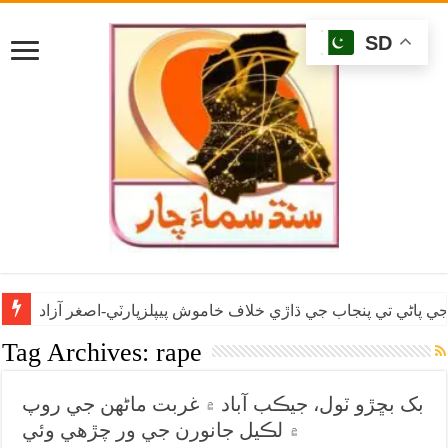
SD
ي پاڻي تي پنجاب جي ڌاڙي خلاف خاموش پيپلزپارٽي-اصغر آزاد
Tag Archives:
rape
بک بڇڙو ٽول، جيڪب آباد ۾ غربت ماڻهن جي روپ
۾ لڪيل جانورن جي ور چڙهي وئي