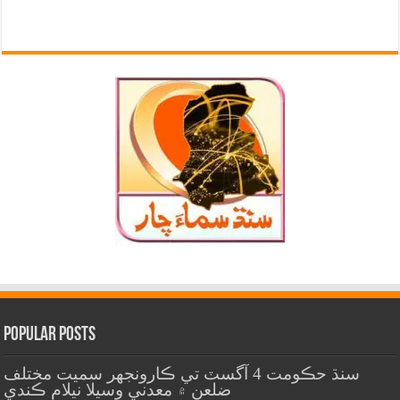
Popular Posts
سنڌ حڪومت 4 آگسٽ تي ڪارونجهر سميت مختلف
ضلعن ۾ معدني وسيلا نيلام ڪندي