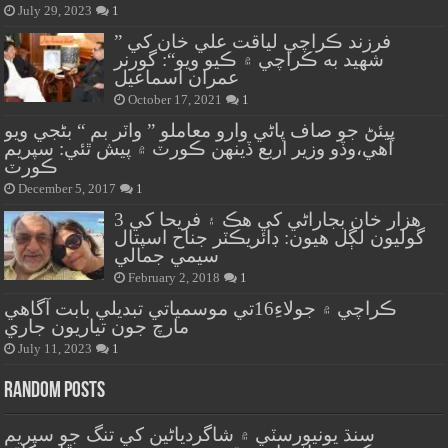
July 29, 2023
1
” فرزند ڪراچي لياقت علي خان کي
شهيد به ڪراچي ۾ ڪيو ويو“: گورنر
عمران اسماعيل
October 17, 2021
1
پيئڻ جو صاف پاڻي وارو معاملو ” واٽر بم “ بڻجي ويو
آهي،وڏو وزير اربع ڏينهن ڪورٽ ۾ پيش ٿئي: سپريم
ڪورٽ
December 5, 2017
1
هزار خان بجاراڻي کي هڪ ۽ فريحا کي 3
گوليون لڳل هيون: ڊائريڪٽر جناح اسپتال
سيمي جمالي
February 2, 2018
1
ڪراچي ۾ جولاءِ16تي موسمياتي تبديلي بابت آگاهي
مارچ جون تياريون جاري
July 11, 2023
1
Random Posts
سنڌ يونيورسٽي ۾ شاگردياڻين کي تنگ جو سپريم