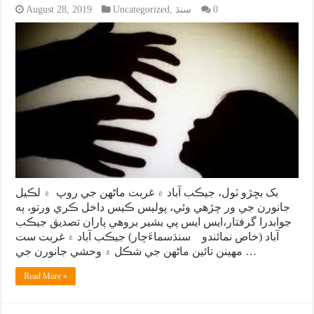
0
سنڌ
,
Uncategorized
August 28, 2019
بک بڇڙو ٽول، جيڪب آباد ۾ غربت ماڻهن جي روپ ۾ لڪيل
جانورن جي ور چڙهي وئي، پوليس ڪيس داخل ڪري ورتو، ٻه
جوابدرا گرفتار،ايس ايس پي بشير بروهي پاران تصديق جيڪب
آباد (خاص نمائندو سنڌسماءَچار) جيڪب آباد ۾ غربت ست
مهينن تائين ماڻهن جي شڪل ۾ وحشي جانورن جي …
Read More »