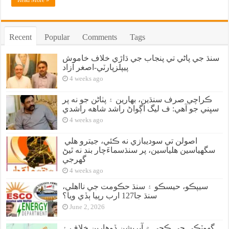
Recent
Popular
Comments
Tags
سنڌ جي پاڻي تي پنجاب جي ڌاڙي خلاف خاموش
پيپلزپارٽي-اصغر آزاد
4 weeks ago
ڪراچي صرف سنڌين، بهارين ۽ پٺاڻن جو نه پر
سڀني جو آهي: ف ليگ اڳواڻ راشد شاهه راشدي
4 weeks ago
اصولن تي سوديبازي نه ڪئي، جيترو هلي
سگهياسين هلياسين، پر سنڌسماءَچار بند نه ٿيڻ
گهرجي
4 weeks ago
سيپڪو، حيسڪو ۽ سنڌ حڪومت جي نااهلي،
سنڌ جا127 ارب رپيا ٻڏي ويا؟
June 2, 2026
گهوٽڪي جي ڪچي ۾ آپريشن ڏوهارين خلاف ۽