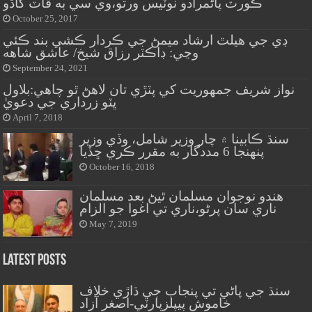
ڪورٽ پاڻمرادو نوٽيس ورتو،وي سي به ڦاٽ کاڌو
October 25, 2017
ڊي جي هيلٿ ارشاد ميمڻ جي ڪردار ڪشي بند ڪئي
وڃي: ڊاڪٽر رزاق شيخ/ عاشق شاهه
September 24, 2021
نواز شريف جمهوريت کي پٽڙي تان لاهڻ ٿو چاهي:بلاول
ڀٽو زرداري جي دعويٰ
April 7, 2018
سنڌ ڪابينا ۾ چار وزير شامل، وڏي وزير
پنهنجا 6 مددگار به مقرر ڪري ڇڏيا
October 16, 2018
هندو نوجوان مسلمان ٿيڻ بعد مسلمان
ناري سان پرڻو،ناري تي اغوا جو الزام
May 7, 2019
Latest Posts
سنڌ جي پاڻي تي پنجاب جي ڌاڙي خلاف
خاموش پيپلزپارٽي-اصغر آزاد