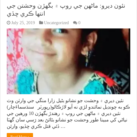
نئون ديرو: ماڻهن جي روپ ۾ بگهڙن وحشتن جي
انتها ڪري ڇڏي
July 25, 2019
Uncategorized
0
نئين ديري ۾ وحشت جو نشانو بڻيل زارا منگي جي وارثن وٽ
ڪو به چونڊيل نمائندو لڙي نه آيو لاڙڪاڻو(رپورٽر سنڌسماءَچار)
نئين ديري ۾ ماڻهن جي روپ ۾ رهندڙ بگهڙن 10 ورهين جي
نياڻي کي مبينا طور وحشت جو نشانو بڻائڻ بعد رَسي سان گهٽا
ڏئي قتل ڪري ڇڏيو، وارثن …
Read More »