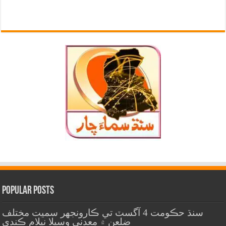
Popular Posts
سنڌ حڪومت 4 آگسٽ تي ڪارونجهر سميت مختلف
ضلعن ۾ معدني وسيلا نيلام ڪندي