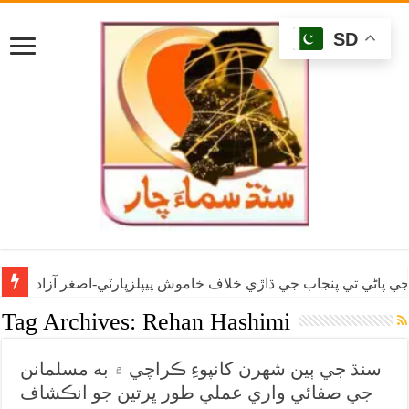
SD
ي پاڻي تي پنجاب جي ڌاڙي خلاف خاموش پيپلزپارٽي-اصغر آزاد
Tag Archives:
Rehan Hashimi
سنڌ جي ٻين شهرن کانپوءِ ڪراچي ۾ به مسلمانن
جي صفائي واري عملي طور ڀرتين جو انڪشاف