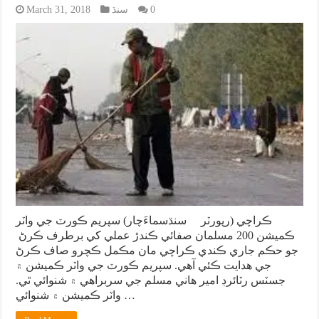
0
سنڌ
March 31, 2018
ڪراچي (رپورٽر سنڌسماءَچار) سپريم ڪورٽ جي واٽر
ڪميشن 200 مسلمان صفائي ڪندڙ عملي کي برطرف ڪرڻ
جو حڪم جاري ڪندي ڪراچي مان مڪمل ڪچرو صاف ڪرڻ
جي هدايت ڪئي آهي. سپريم ڪورٽ جي واٽر ڪميشن ۾
جسٽس رٽائرڊ امير هاني مسلم جي سربراهي ۾ شنوائي ٿي.
واٽر ڪميشن ۾ شنوائي …