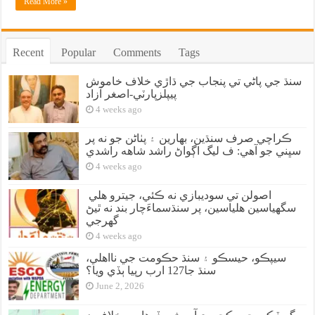
Read More »
Recent
Popular
Comments
Tags
سنڌ جي پاڻي تي پنجاب جي ڌاڙي خلاف خاموش
پيپلزپارٽي-اصغر آزاد
4 weeks ago
ڪراچي صرف سنڌين، بهارين ۽ پٺاڻن جو نه پر
سڀني جو آهي: ف ليگ اڳواڻ راشد شاهه راشدي
4 weeks ago
اصولن تي سوديبازي نه ڪئي، جيترو هلي
سگهياسين هلياسين، پر سنڌسماءَچار بند نه ٿيڻ
گهرجي
4 weeks ago
سيپڪو، حيسڪو ۽ سنڌ حڪومت جي نااهلي،
سنڌ جا127 ارب رپيا ٻڏي ويا؟
June 2, 2026