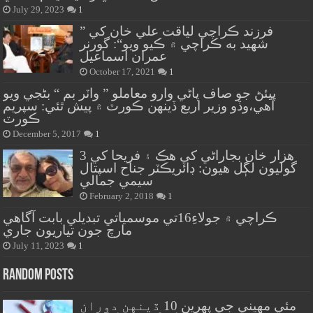
July 29, 2023
1
” فرزند ڪراچي لياقت علي خان کي
شهيد به ڪراچي ۾ ڪيو ويو“: گورنر
عمران اسماعيل
October 17, 2021
1
پيئڻ جو صاف پاڻي وارو معاملو ” واٽر بم “ بڻجي ويو
آهي،وڏو وزير اربع ڏينهن ڪورٽ ۾ پيش ٿئي: سپريم
ڪورٽ
December 5, 2017
1
هزار خان بجاراڻي کي هڪ ۽ فريحا کي 3
گوليون لڳل هيون: ڊائريڪٽر جناح اسپتال
سيمي جمالي
February 2, 2018
1
ڪراچي ۾ جولاءِ16تي موسمياتي تبديلي بابت آگاهي
مارچ جون تياريون جاري
July 11, 2023
1
Random Posts
مئي مهيني جي پهرين 10 ڏينهن دوران