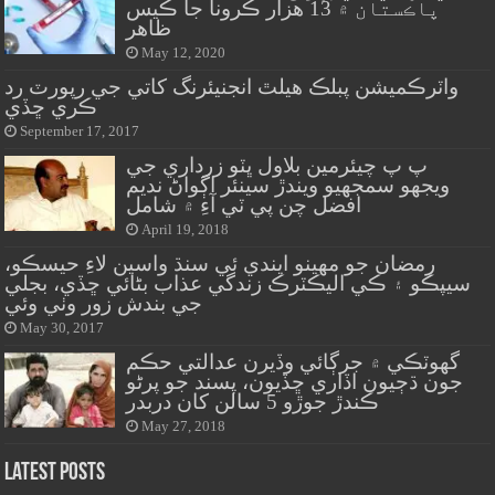
پاڪستان ۾ 13 هزار ڪرونا جا ڪيس
ظاهر
May 12, 2020
واٽرڪميشن پبلڪ هيلٿ انجنيئرنگ کاتي جي رپورٽ رد
ڪري ڇڏي
September 17, 2017
پ پ چيئرمين بلاول ڀٽو زرداري جي
ويجهو سمجهيو ويندڙ سينئر اڳواڻ نديم
افضل چن پي ٽي آءِ ۾ شامل
April 19, 2018
رمضان جو مهينو ايندي ئي سنڌ واسين لاءِ حيسڪو،
سيپڪو ۽ ڪي اليڪٽرڪ زندگي عذاب بڻائي ڇڏي، بجلي
جي بندش زور وٺي وئي
May 30, 2017
گهوٽڪي ۾ جرڳائي وڏيرن عدالتي حڪم
جون ڌڄيون اڏاري ڇڏيون، پسند جو پرڻو
ڪندڙ جوڙو 5 سالن کان دربدر
May 27, 2018
Latest Posts