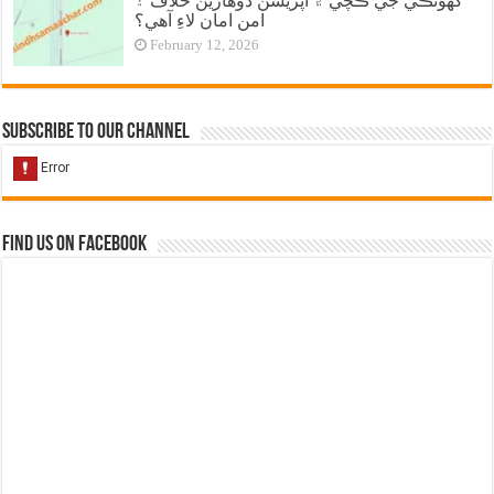
گهوٽڪي جي ڪچي ۾ آپريشن ڏوهارين خلاف ۽
امن امان لاءِ آهي؟
February 12, 2026
Subscribe to our Channel
Find us on Facebook