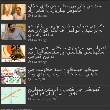
سنڌ جي پاڻي تي پنجاب جي ڌاڙي خلاف
خاموش پيپلزپارٽي-اصغر آزاد
4 weeks ago
ڪراچي صرف سنڌين، بهارين ۽ پٺاڻن جو
نه پر سڀني جو آهي: ف ليگ اڳواڻ راشد
شاهه راشدي
4 weeks ago
اصولن تي سوديبازي نه ڪئي، جيترو هلي
سگهياسين هلياسين، پر سنڌسماءَچار بند
نه ٿيڻ گهرجي
4 weeks ago
سيپڪو، حيسڪو ۽ سنڌ حڪومت جي
نااهلي، سنڌ جا127 ارب رپيا ٻڏي ويا؟
June 2, 2026
گهوٽڪي جي ڪچي ۾ آپريشن ڏوهارين
خلاف ۽ امن امان لاءِ آهي؟
February 12, 2026