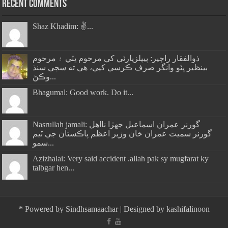
Recent Comments
Shaz Khadim: ✌️...
ذوالفقار راڄپر: پيپلزپارٽي کي مرحوم ڀٽي ۽ مرحوم
بينظير ڀٽو وانگر صرف ڪرسي کپي، هي ته سڄي سنڌ
وڪڻ...
Bhagumal: Good work. Do it...
Nasrullah jamali: گورنر عمران اسماعيل جھڙا نااهل
گورنر سميت عمران خان وزير اعظم پاڪستان جي ٽيم
سمو...
Azizhalai: Very said accident .allah pak sy mugfarat ky
talbgar hen...
*
Powered by
Sindhsamaachar
| Designed by
kashifalinoon