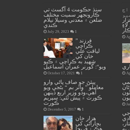
اڄ
سنڌ حڪومت 4 آگسٽ تي
يو
ڪارونجهر سميت مختلف
ڊال ۾ 20 هزار
ضلعن ۾ معدني وسيلا نيلام
ءِ
ڪندي
July 29, 2023
1
Ap
” فرزند
ڪراچي
لياقت علي
خان کي
شهيد به ڪراچي ۾ ڪيو
اري
ويو“: گورنر عمران اسماعيل
October 17, 2021
1
Ap
مي
پيئڻ جو صاف پاڻي وارو
ڻان
معاملو ” واٽر بم “ بڻجي ويو
ئون
آهي،وڏو وزير اربع ڏينهن
ون
ڪورٽ ۾ پيش ٿئي: سپريم
ڪورٽ
Ja
December 5, 2017
1
 جي
ادي
هزار خان
ار،
بجاراڻي کي
به
هڪ ۽ فريحا