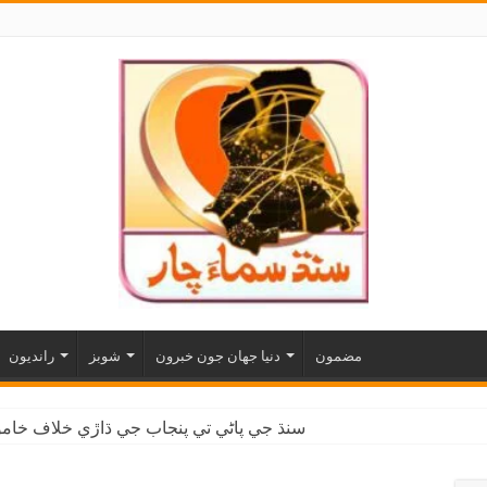
مضمون
دنيا جهان جون خبرون
شوبز
رانديون
سنڌ جي پاڻي تي پنجاب جي ڌاڙي خلاف خاموش