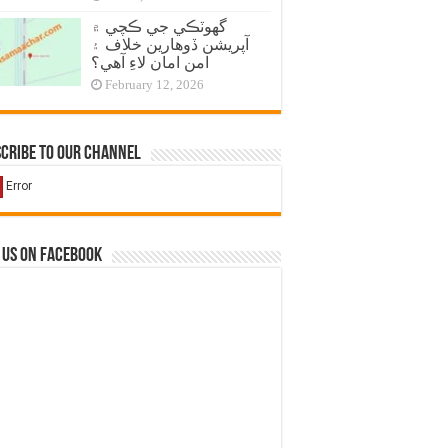
گهوٽڪي جي ڪچي ۾
آپريشن ڏوهارين خلاف ۽
امن امان لاءِ آهي؟
February 12, 2026
cribe to our Channel
 us on Facebook