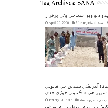
Tag Archives:
SANA
ڌو ڏنو ويو، سماجي وٿي برقرار
سنڌ
,
Uncategorized
April 22, 2020
نا) آمريڪي سنڌين جي قانوني
 جي سربراهي ۾ ڪميٽي جوڙي ڇڏي
هان جون خبرون
,
سنڌ
January 31, 2017
يگزيڪيوٽو آرڊر تحت دنيا جي ستن مختلف