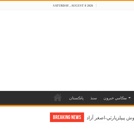
SATURDAY , AUGUST 8 2026
مڪامي خبرون
سنڌ
پاڪستان
Breaking News
 پيپلزپارٽي-اصغر آزاد