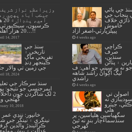
نڌ جي پاڻي
وزيراعظم نواز شريف 
 پنجاب جي
جيڪب آباد پهچي ره
ڌاڙي خلاف
آهي، پن
خاموش
ڪرسيون، سيڪيورٽي لا
پيپلزپارٽي-اصغر آزاد
20 هزار اهلڪار…!!
ril 14, 2017
4 weeks ago
ڪراچي
سنڌ جي
صرف
تاريخي ۽
سنڌين،
تفريحي ماڳ
ارين ۽ پٺاڻن
ڪينجهر ڍنڍ
و نه پر سڀني جو آهي: ف
جي زمين تي والار ج
ليگ اڳواڻ راشد شاهه
ril 18, 2024
راشدي
سنڌ سرڪار جي تعلي
4 weeks ago
ايمرجنسي جو نتيجو: پو
اصولن تي
2 لک شاگردن جون داخلا
وديبازي نه
گهٽجي وي
ڪئي، جيترو
nuary 10, 2018
هلي
خانپور: ننڍي عمر
سگهياسين هلياسين، پر
نينگري ۽ نينگر جي ش
سنڌسماءَچار بند نه ٿيڻ
ڪرائيندڙ والدين گرفت
گهرجي
عدالت ۾ پيش مولوي 