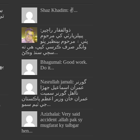
س
Shaz Khadim: ✌️...
تي
ذوالفقار راڄپر:
پيپلزپارٽي کي مرحوم
ڀٽي ۽ مرحوم بينظير ڀٽو
وانگر صرف ڪرسي کپي، هي ته
سڄي سنڌ وڪڻ...
Bhagumal: Good work.
به
Do it...
ج
Nasrullah jamali: گورنر
عمران اسماعيل جھڙا
نااهل گورنر سميت
عمران خان وزير اعظم پاڪستان
جي ٽيم سمو...
س
Azizhalai: Very said
accident .allah pak sy
mugfarat ky talbgar
hen...