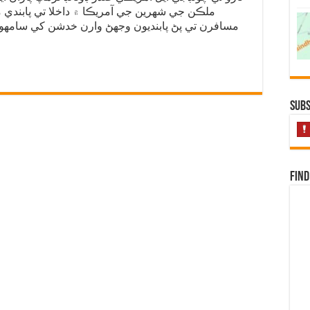
ملڪن جي شهرين جي آمريڪا ۾ داخلا تي پابندي 
مسافرن تي پڻ پابنديون وجهڻ وارن خدشن کي سامهون ر
Subs
Find