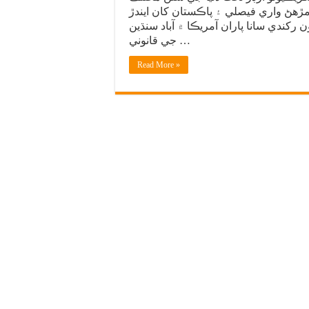
مڙهڻ واري فيصلي ۽ پاڪستان کان ايندڙ
کندي سانا پاران آمريڪا ۾ آباد سنڌين
جي قانوني …
Read More »