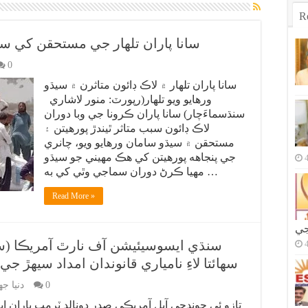
R
سانا پاران تلهار جي مستحقن کي سي
0
سانا پاران تلهار ۾ لاڪ ڊائون متاثرن ۾ سيڌو
ورهايو ويو تلهار(رپورٽ: منور لاشاري
سنڌسماءَچار) سانا پاران ڪرونا جي وبا دوران
لاڪ ڊائون سبب متاثر ٿيندڙ پورهيتن ۽
مستحقن ۾ سيڌو سامان ورهايو ويو، چانري
جي پنجاهه پورهيتن کي هڪ مهيني جو سيڌو
مهيا ڪرڻ دوران سماجي وٿي کي به …
Read More »
جي
سنڌي ايسوسيئيشن آف نارٿ آمريڪا (سا
سهائتا لاءِ نامياري قانوندان امداد سيهڙ
0
دنيا ج
تازو ئي چونڊجي آيل آمريڪي صدر ڊونالڊ ٽرمپ پاران ا