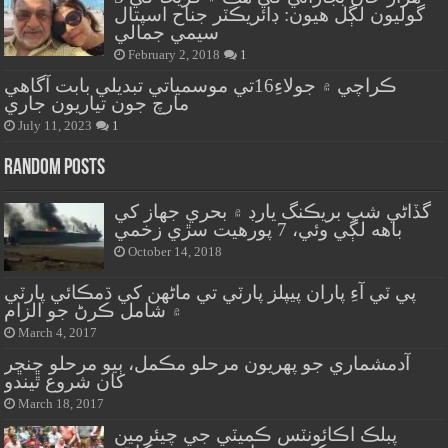
گوليون لڳل هيون: ڊائريڪٽر جناح اسپتال
سيمي جمالي
February 2, 2018
1
ڪراچي ۾ جولاءِ16تي موسمياتي تبديلي بابت آگاهي
مارچ جون تياريون جاري
July 11, 2023
1
Random Posts
گڏاڻي شپ بريڪنگ يارڊ ۾ بحري جهاز کي
باهه لڳي وئي، 7 پورهيت سڙي زخمي
October 14, 2018
پي ٽي آءِ پاران پيپلز پارٽي تي ماڻهن کي ڌمڪائي پارٽي
۾ شامل ڪرڻ جو الزام
March 4, 2017
آدمشماري جو پهريون مرحلو مڪمل، ٻيو مرحلو ڇنڇر
کان شروع ٿيندو
March 18, 2017
پبلڪ اڪائونٽس ڪميٽي جي چيئرمين