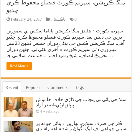
ميگا ڪرپشن، سپريم ڪورٽ فيصلو محفوظ ڪري
ڇڏيو
0
پاڪستان
February 24, 2017
سپريم ڪورٽ ۾ هلندڙ ميگا ڪرپشن پاناما ليڪس تي سمورين
ڌرين جي دليلن بعد، سپريم ڪورٽ فيصلو محفوظ ڪري ڇڏيو
آهي. ميگا ڪرپشن ڪيس جي ٻڌڻي دوران خميس ڏينهن 23 هين
فيبروريءَ تي سپريم ڪورٽ ۾ آخري ٻڌڻي ٿي، جنهن دوران
تحريڪ انصاف، شيخ رشيد احمد ۽ جماعت اسلامي جا …
Read More »
Recent
Popular
Comments
Tags
سنڌ جي پاڻي تي پنجاب جي ڌاڙي خلاف خاموش
پيپلزپارٽي-اصغر آزاد
4 weeks ago
ڪراچي صرف سنڌين، بهارين ۽ پٺاڻن جو نه پر
سڀني جو آهي: ف ليگ اڳواڻ راشد شاهه راشدي