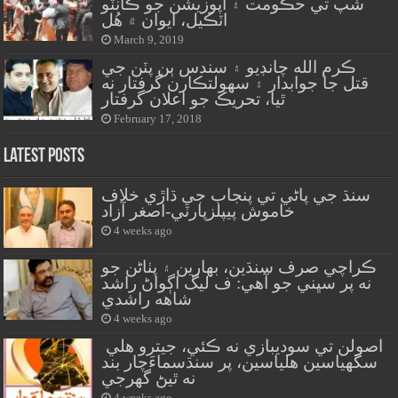
شپ تي حڪومت ۽ اپوزيشن جو ڪانٽو
اٽڪيل، ايوان ۾ هُل
March 9, 2019
ڪرم الله چانڊيو ۽ سندس ٻن پٽن جي
قتل جا جوابدار ۽ سهولتڪارن گرفتار نه
ٿيا، تحريڪ جو اعلان گرفتار
February 17, 2018
Latest Posts
سنڌ جي پاڻي تي پنجاب جي ڌاڙي خلاف
خاموش پيپلزپارٽي-اصغر آزاد
4 weeks ago
ڪراچي صرف سنڌين، بهارين ۽ پٺاڻن جو
نه پر سڀني جو آهي: ف ليگ اڳواڻ راشد
شاهه راشدي
4 weeks ago
اصولن تي سوديبازي نه ڪئي، جيترو هلي
سگهياسين هلياسين، پر سنڌسماءَچار بند
نه ٿيڻ گهرجي