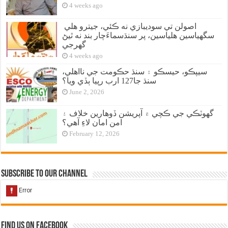
4 weeks ago
اصولن تي سوديبازي نه ڪئي، جيترو هلي
سگهياسين هلياسين، پر سنڌسماءَچار بند نه ٿيڻ
گهرجي
4 weeks ago
سيپڪو، حيسڪو ۽ سنڌ حڪومت جي نااهلي،
سنڌ جا127 ارب رپيا ٻڏي ويا؟
June 2, 2026
گهوٽڪي جي ڪچي ۾ آپريشن ڏوهارين خلاف ۽
امن امان لاءِ آهي؟
February 12, 2026
Subscribe to our Channel
Find us on Facebook