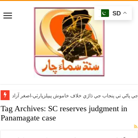
SD
ي پاڻي تي پنجاب جي ڌاڙي خلاف خاموش پيپلزپارٽي-اصغر آزاد
Tag Archives:
SC reserves judgment in
Panamagate case