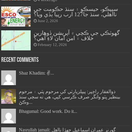
4 weeks ago
سيپڪو، حيسڪو ۽ سنڌ حڪومت جي
نااهلي، سنڌ جا127 ارب رپيا ٻڏي ويا؟
June 2, 2026
گهوٽڪي جي ڪچي ۾ آپريشن ڏوهارين
خلاف ۽ امن امان لاءِ آهي؟
February 12, 2026
Recent Comments
Shaz Khadim: ✌️...
ذوالفقار راڄپر: پيپلزپارٽي کي مرحوم ڀٽي ۽ مرحوم
بينظير ڀٽو وانگر صرف ڪرسي کپي، هي ته سڄي سنڌ
وڪڻ...
Bhagumal: Good work. Do it...
Nasrullah jamali: گورنر عمران اسماعيل جھڙا نااهل