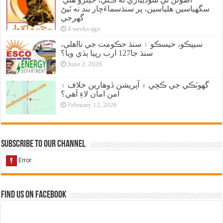
سگهياسين هلياسين، پر سنڌسماءَچار بند نه ٿيڻ
گهرجي
4 weeks ago
سيپڪو، حيسڪو ۽ سنڌ حڪومت جي نااهلي،
سنڌ جا127 ارب رپيا ٻڏي ويا؟
June 2, 2026
گهوٽڪي جي ڪچي ۾ آپريشن ڏوهارين خلاف ۽
امن امان لاءِ آهي؟
February 12, 2026
Subscribe to our Channel
Find us on Facebook