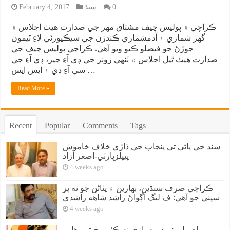
0
سنڌ
February 4, 2017
ڪراچي ۾ پوليس چيف مشتاق مهر جي صدارت هيٺ اجلاس ۾
گهر شماري ۽ آدمشماري ڪندڙن جي سيڪيورٽي لاءِ ٽيمون
جوڙڻ جو فيصلو ڪيو ويو آهي. ڪراچي پوليس چيف جي
صدارت هيٺ ٿيل اجلاس ۾ ٽنهي زونز جي ڊي آءِ جيز، ڊي آءِ جي
سي آءِ ڊي ۽ ايس ايس …
Read More »
Recent
Popular
Comments
Tags
سنڌ جي پاڻي تي پنجاب جي ڌاڙي خلاف خاموش
پيپلزپارٽي-اصغر آزاد
4 weeks ago
ڪراچي صرف سنڌين، بهارين ۽ پٺاڻن جو نه پر
سڀني جو آهي: ف ليگ اڳواڻ راشد شاهه راشدي
4 weeks ago
اصولن تي سوديبازي نه ڪئي، جيترو هلي