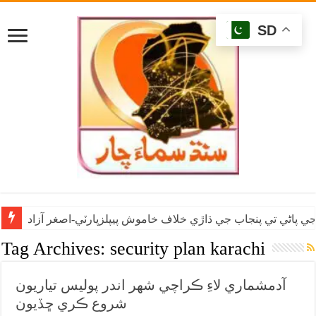
SD
ي پاڻي تي پنجاب جي ڌاڙي خلاف خاموش پيپلزپارٽي-اصغر آزاد
Tag Archives:
security plan karachi
آدمشماري لاءِ ڪراچي شهر اندر پوليس تياريون
شروع ڪري ڇڏيون