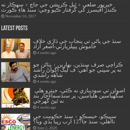
خيرپور ضلعي ۾ ٿيل ڪرپشن جي جاچ ۾ سهڪار نه
ڪندڙ آفيسرز کي گرفتار ڪيو وڃي: سنڌ هاءِ ڪورٽ
November 16, 2017
Latest Posts
سنڌ جي پاڻي تي پنجاب جي ڌاڙي خلاف
خاموش پيپلزپارٽي-اصغر آزاد
4 weeks ago
ڪراچي صرف سنڌين، بهارين ۽ پٺاڻن جو
نه پر سڀني جو آهي: ف ليگ اڳواڻ راشد
شاهه راشدي
4 weeks ago
اصولن تي سوديبازي نه ڪئي، جيترو هلي
سگهياسين هلياسين، پر سنڌسماءَچار بند
نه ٿيڻ گهرجي
4 weeks ago
سيپڪو، حيسڪو ۽ سنڌ حڪومت جي
نااهلي، سنڌ جا127 ارب رپيا ٻڏي ويا؟
June 2, 2026