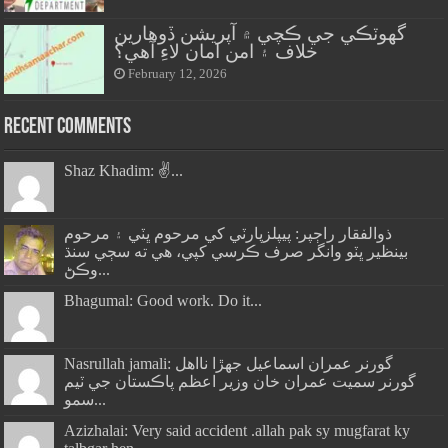
گهوٽڪي جي ڪچي ۾ آپريشن ڏوهارين
خلاف ۽ امن امان لاءِ آهي؟
February 12, 2026
Recent Comments
Shaz Khadim: ✌️...
ذوالفقار راڄپر: پيپلزپارٽي کي مرحوم ڀٽي ۽ مرحوم
بينظير ڀٽو وانگر صرف ڪرسي کپي، هي ته سڄي سنڌ
وڪڻ...
Bhagumal: Good work. Do it...
Nasrullah jamali: گورنر عمران اسماعيل جھڙا نااهل
گورنر سميت عمران خان وزير اعظم پاڪستان جي ٽيم
سمو...
Azizhalai: Very said accident .allah pak sy mugfarat ky