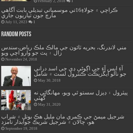
February 2, 2018
1
ڪراچي ۾ جولاءِ16تي موسمياتي تبديلي بابت آگاهي
مارچ جون تياريون جاري
July 11, 2023
1
Random Posts
مني لانڊرنگ، بحريه ٽائون جي مالڪ ملڪ رياض،سندس
زال ۽ پٽ جو وارو اچي ويو
November 24, 2018
آءِ ايس آءِ جي اڳوڻي ڊي جي اسد دراني
جو نالو ايگزيڪٽ ڪنٽرول لسٽ ۾ شامل
May 30, 2018
پيٽرول ۽ ڊيزل سستو ٿي ويو، مهانگائي نه
گهٽي
May 31, 2020
شرجيل ميمڻ جي ڪمري مان مليل هڪ بوتل ۾ شراب
هو، چالان ۾ شرجيل شريڪ جوابدار نامزد
September 19, 2018