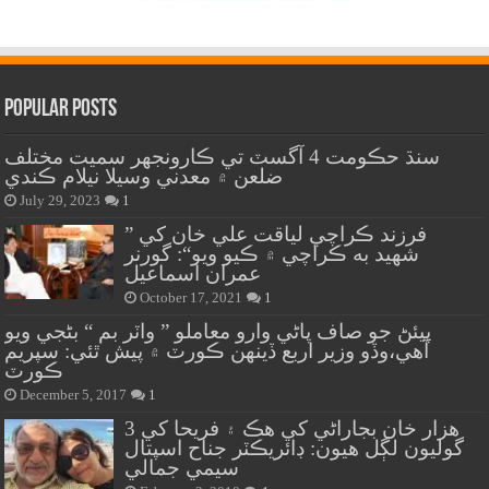
Popular Posts
سنڌ حڪومت 4 آگسٽ تي ڪارونجهر سميت مختلف
ضلعن ۾ معدني وسيلا نيلام ڪندي
July 29, 2023
1
” فرزند ڪراچي لياقت علي خان کي
شهيد به ڪراچي ۾ ڪيو ويو“: گورنر
عمران اسماعيل
October 17, 2021
1
پيئڻ جو صاف پاڻي وارو معاملو ” واٽر بم “ بڻجي ويو
آهي،وڏو وزير اربع ڏينهن ڪورٽ ۾ پيش ٿئي: سپريم
ڪورٽ
December 5, 2017
1
هزار خان بجاراڻي کي هڪ ۽ فريحا کي 3
گوليون لڳل هيون: ڊائريڪٽر جناح اسپتال
سيمي جمالي