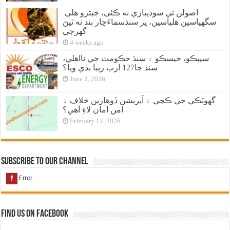
اصولن تي سوديبازي نه ڪئي، جيترو هلي
سگهياسين هلياسين، پر سنڌسماءَچار بند نه ٿيڻ
گهرجي
4 weeks ago
سيپڪو، حيسڪو ۽ سنڌ حڪومت جي نااهلي،
سنڌ جا127 ارب رپيا ٻڏي ويا؟
June 2, 2026
گهوٽڪي جي ڪچي ۾ آپريشن ڏوهارين خلاف ۽
امن امان لاءِ آهي؟
February 12, 2026
Subscribe to our Channel
Find us on Facebook