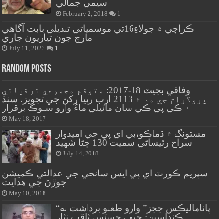
سيمي جمالي
February 2, 2018
1
ڪراچي ۾ جولاءِ16تي موسمياتي تبديلي بابت آگاهي
مارچ جون تياريون جاري
July 11, 2023
1
Random Posts
وفاقي بجيٽ 18-2017: متوقع مجموعي ترقياتي
پروگرام جي مد ۾ 2113 ارب رپيا رکڻ جي تجويز، سنڌ
۽ ڪي پي ڪي سان ماٽيلي ماءُ وارو سلوڪ برقرار
May 18, 2017
مستونگ ۾ ڌماڪو،بي اي پي جي اميدوار
سراج رئيساڻي سميت 130 ڄڻا شهيد
July 14, 2018
سپريم ڪورٽ اي پي ايس سانحي جي عدالتي ڪميشن
جوڙڻ جي هدايت
May 10, 2018
“پاناماليڪس ججز” وارو طعنو برداشت نه
ڪنداسين: چيف جسٽس ثاقب نثار