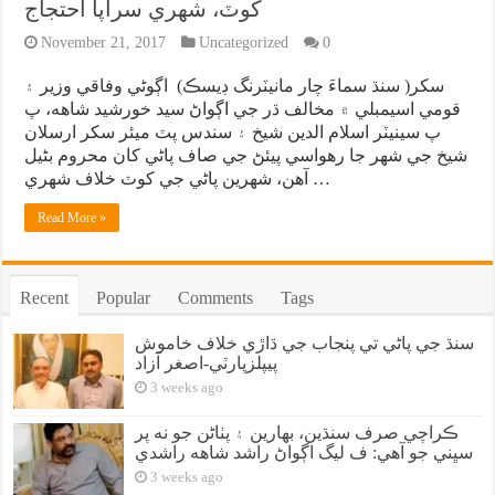
کوٽ، شهري سراپا احتجاج
November 21, 2017
Uncategorized
0
سکر( سنڌ سماءَ چار مانيٽرنگ ڊيسڪ) اڳوڻي وفاقي وزير ۽
قومي اسيمبلي ۾ مخالف ڌر جي اڳواڻ سيد خورشيد شاهه، پ
پ سينيٽر اسلام الدين شيخ ۽ سندس پٽ ميئر سکر ارسلان
شيخ جي شهر جا رهواسي پيئڻ جي صاف پاڻي کان محروم بڻيل
آهن، شهرين پاڻي جي کوٽ خلاف شهري …
Read More »
Recent
Popular
Comments
Tags
سنڌ جي پاڻي تي پنجاب جي ڌاڙي خلاف خاموش
پيپلزپارٽي-اصغر آزاد
3 weeks ago
ڪراچي صرف سنڌين، بهارين ۽ پٺاڻن جو نه پر
سڀني جو آهي: ف ليگ اڳواڻ راشد شاهه راشدي
3 weeks ago