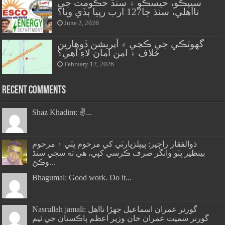
سيپڪو، حيسڪو ۽ سنڌ حڪومت جي
نااهلي، سنڌ جا127 ارب رپيا ٻڏي ويا؟
June 2, 2026
گهوٽڪي جي ڪچي ۾ آپريشن ڏوهارين
خلاف ۽ امن امان لاءِ آهي؟
February 12, 2026
Recent Comments
Shaz Khadim: ✌️...
ذوالفقار راڄپر: پيپلزپارٽي کي مرحوم ڀٽي ۽ مرحوم
بينظير ڀٽو وانگر صرف ڪرسي کپي، هي ته سڄي سنڌ
وڪڻ...
Bhagumal: Good work. Do it...
Nasrullah jamali: گورنر عمران اسماعيل جھڙا نااهل
گورنر سميت عمران خان وزير اعظم پاڪستان جي ٽيم