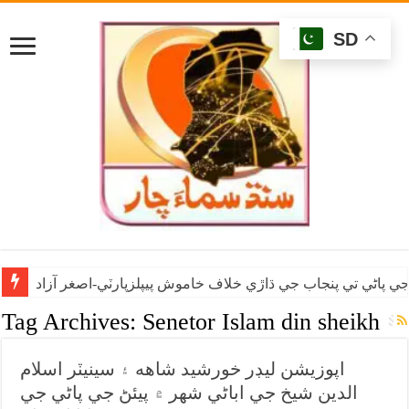
SD
ي پاڻي تي پنجاب جي ڌاڙي خلاف خاموش پيپلزپارٽي-اصغر آزاد
Tag Archives:
Senetor Islam din sheikh
اپوزيشن ليڊر خورشيد شاهه ۽ سينيٽر اسلام
الدين شيخ جي اباڻي شهر ۾ پيئڻ جي پاڻي جي