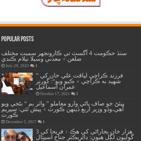
Popular Posts
سنڌ حڪومت 4 آگسٽ تي ڪارونجهر سميت مختلف
ضلعن ۾ معدني وسيلا نيلام ڪندي
July 29, 2023
1
” فرزند ڪراچي لياقت علي خان کي
شهيد به ڪراچي ۾ ڪيو ويو“: گورنر
عمران اسماعيل
October 17, 2021
1
پيئڻ جو صاف پاڻي وارو معاملو ” واٽر بم “ بڻجي ويو
آهي،وڏو وزير اربع ڏينهن ڪورٽ ۾ پيش ٿئي: سپريم
ڪورٽ
December 5, 2017
1
هزار خان بجاراڻي کي هڪ ۽ فريحا کي 3
گوليون لڳل هيون: ڊائريڪٽر جناح اسپتال