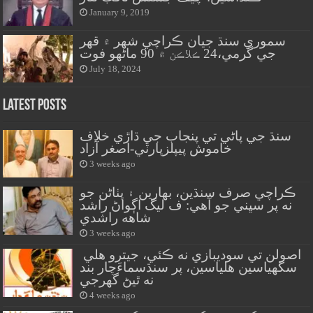
January 9, 2019
سموري سنڌ جيان ڪراچي شهر ۾ قهر
جي گرمي،24 ڪلاڪن ۾ 90 ماڻهو فوت
July 18, 2024
Latest Posts
سنڌ جي پاڻي تي پنجاب جي ڌاڙي خلاف
خاموش پيپلزپارٽي-اصغر آزاد
3 weeks ago
ڪراچي صرف سنڌين، بهارين ۽ پٺاڻن جو
نه پر سڀني جو آهي: ف ليگ اڳواڻ راشد
شاهه راشدي
3 weeks ago
اصولن تي سوديبازي نه ڪئي، جيترو هلي
سگهياسين هلياسين، پر سنڌسماءَچار بند
نه ٿيڻ گهرجي
4 weeks ago