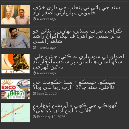
سنڌ جي پاڻي تي پنجاب جي ڌاڙي خلاف
خاموش پيپلزپارٽي-اصغر آزاد
4 weeks ago
ڪراچي صرف سنڌين، بهارين ۽ پٺاڻن جو
نه پر سڀني جو آهي: ف ليگ اڳواڻ راشد
شاهه راشدي
4 weeks ago
اصولن تي سوديبازي نه ڪئي، جيترو هلي
سگهياسين هلياسين، پر سنڌسماءَچار بند
نه ٿيڻ گهرجي
4 weeks ago
سيپڪو، حيسڪو ۽ سنڌ حڪومت جي
نااهلي، سنڌ جا127 ارب رپيا ٻڏي ويا؟
June 2, 2026
گهوٽڪي جي ڪچي ۾ آپريشن ڏوهارين
خلاف ۽ امن امان لاءِ آهي؟
February 12, 2026