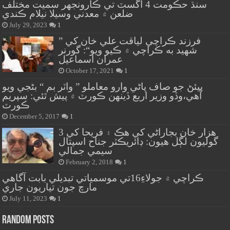
سنڌ حڪومت 4 آگسٽ تي ڪارونجهر سميت مختلف
ضلعن ۾ معدني وسيلا نيلام ڪندي
July 29, 2023
1
” فرزند ڪراچي لياقت علي خان کي
شهيد به ڪراچي ۾ ڪيو ويو“: گورنر
عمران اسماعيل
October 17, 2021
1
پيئڻ جو صاف پاڻي وارو معاملو ” واٽر بم “ بڻجي ويو
آهي،وڏو وزير اربع ڏينهن ڪورٽ ۾ پيش ٿئي: سپريم
ڪورٽ
December 5, 2017
1
هزار خان بجاراڻي کي هڪ ۽ فريحا کي 3
گوليون لڳل هيون: ڊائريڪٽر جناح اسپتال
سيمي جمالي
February 2, 2018
1
ڪراچي ۾ جولاءِ16تي موسمياتي تبديلي بابت آگاهي
مارچ جون تياريون جاري
July 11, 2023
1
Random Posts