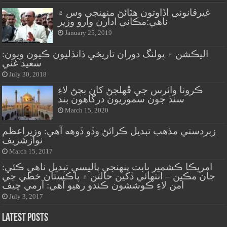
غيرقانوني اڏاوتون هٽائڻ منهنجي وس ۾
ناهي:مڪاني ادارن وارو وزير
January 25, 2019
اليڪشن ۾ پولنگ دوران تاريخي ڌانڌليون ڪيون ويون:
سعيد غني
July 30, 2018
ڪرونا وائرس جي ڦهلجڻ کان بچڻ لاءِ
سنڌ جون سموريون درگاهون بند
March 15, 2020
زبردستي مذهب تبديل ڪرائڻ وڏو ڏوهه آهي: وزيراعظم
نوازشريف
March 15, 2017
امريڪا ڪشمير بابت پنهنجي پاليسي تبديل ناهي ڪئي:
جان مڪين – انتهائي ڏکين حالتن ۾ پاڪستان خطي جي
امن لاءِ ڪوششون ڪندو رهيو آهي: آرمي چيف
July 3, 2017
Latest Posts