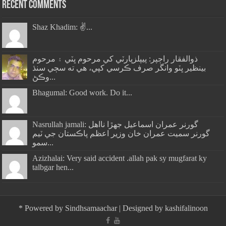
Recent Comments
Shaz Khadim: ✌️...
ذوالفقار راڄپر: پيپلزپارٽي کي مرحوم ڀٽي ۽ مرحوم
بينظير ڀٽو وانگر صرف ڪرسي کپي، هي ته سڄي سنڌ
وڪڻ...
Bhagumal: Good work. Do it...
Nasrullah jamali: گورنر عمران اسماعيل جھڙا نااهل
گورنر سميت عمران خان وزير اعظم پاڪستان جي ٽيم
سمو...
Azizhalai: Very said accident .allah pak sy mugfarat ky
talbgar hen...
*
Powered by
Sindhsamaachar
| Designed by
kashifalinoon