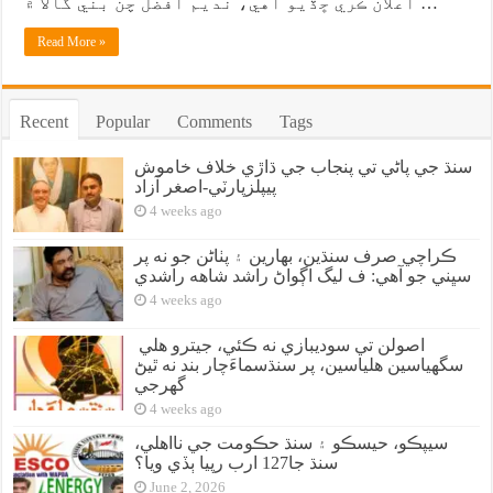
اعلان ڪري ڇڏيو آهي، نديم افضل چن بني گالا ۾ …
Read More »
Recent
Popular
Comments
Tags
سنڌ جي پاڻي تي پنجاب جي ڌاڙي خلاف خاموش
پيپلزپارٽي-اصغر آزاد
4 weeks ago
ڪراچي صرف سنڌين، بهارين ۽ پٺاڻن جو نه پر
سڀني جو آهي: ف ليگ اڳواڻ راشد شاهه راشدي
4 weeks ago
اصولن تي سوديبازي نه ڪئي، جيترو هلي
سگهياسين هلياسين، پر سنڌسماءَچار بند نه ٿيڻ
گهرجي
4 weeks ago
سيپڪو، حيسڪو ۽ سنڌ حڪومت جي نااهلي،
سنڌ جا127 ارب رپيا ٻڏي ويا؟
June 2, 2026