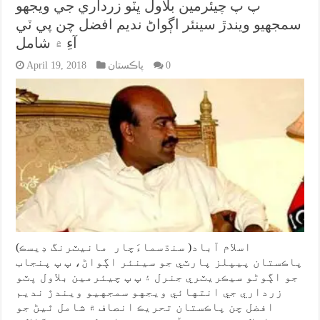
پ پ چيئرمين بلاول ڀٽو زرداري جي ويجهو
سمجهيو ويندڙ سينئر اڳواڻ نديم افضل چن پي ٽي
آءِ ۾ شامل
0
پاڪستان
April 19, 2018
اسلام آباد( سنڌسماءَچار مانيٽرنگ ڊيسڪ)
پاڪستان پيپلز پارٽي جو سينئر اڳواڻ، پ پ پنجاب
جو اڳوڻو سيڪريٽري جنرل ۽ پ پ چيئرمين بلاول ڀٽو
زرداري جي انتهائي ويجهو سمجهيو ويندڙ نديم
افضل چن پاڪستان تحريڪ انصاف ۾ شامل ٿيڻ جو