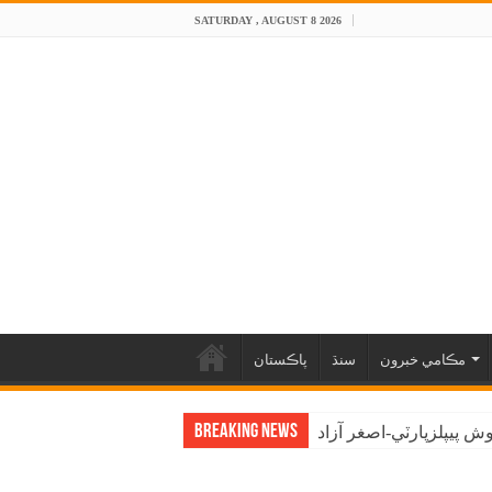
SATURDAY , AUGUST 8 2026
مڪامي خبرون
سنڌ
پاڪستان
Breaking News
 پيپلزپارٽي-اصغر آزاد