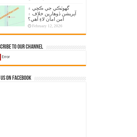
گهوٽڪي جي ڪچي ۾
آپريشن ڏوهارين خلاف ۽
امن امان لاءِ آهي؟
February 12, 2026
cribe to our Channel
 us on Facebook