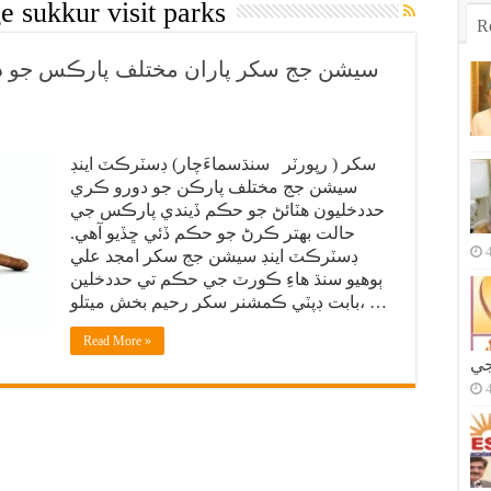
e sukkur visit parks
R
سيشن جج سکر پاران مختلف پارڪس جو دو
سکر ( رپورٽر سنڌسماءَچار) ڊسٽرڪٽ اينڊ
سيشن جج مختلف پارڪن جو دورو ڪري
حددخليون هٽائڻ جو حڪم ڏيندي پارڪس جي
حالت بهتر ڪرڻ جو حڪم ڏئي ڇڏيو آهي.
ڊسٽرڪٽ اينڊ سيشن جج سکر امجد علي
ٻوهيو سنڌ هاءِ ڪورٽ جي حڪم تي حددخلين
بابت ڊپٽي ڪمشنر سکر رحيم بخش ميتلو، …
Read More »
جي