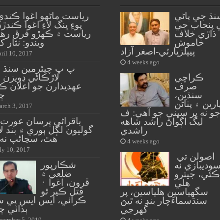
نڌ جي پاڻي
رياست ماڻهو اغوا ڪندي
 پنجاب جي
پوءِ ڀنگ لاءِ اغوا ڪندڙ
ڌاڙي خلاف
رياست ۾ ڪهڙو فرق ره
خاموش
ويندو: نثار ک
پيپلزپارٽي-اصغر آزاد
ril 10, 2017
4 weeks ago
پ پ چيئرمين سنڌ 
ڪراچي
لاڙڪاڻي ڊويزن 
صرف
عهديدارن جو اعلان ڪ
سنڌين،
ڇڏ
ارين ۽ پٺاڻن
rch 3, 2017
و نه پر سڀني جو آهي: ف
باقراڻي ڀرسان عورت 
ليگ اڳواڻ راشد شاهه
گوليون لڳل ٻوري ۾ بند 
راشدي
هٿ، سڃاڻپ نه 
4 weeks ago
ly 10, 2017
اصولن تي
شڪارپور
وديبازي نه
ضلعي ۾
ڪئي، جيترو
ڦرون، اغوا ۽
هلي
قتل ڪير ٿو
سگهياسين هلياسين، پر
ڪرائي، ايس ايس پي 
سنڌسماءَچار بند نه ٿيڻ
ٻڌائي ڇ
گهرجي