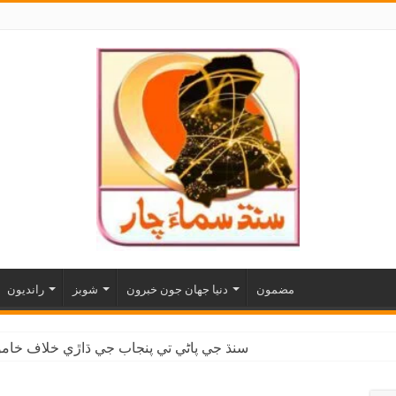
مضمون
دنيا جهان جون خبرون
شوبز
رانديون
سنڌ جي پاڻي تي پنجاب جي ڌاڙي خلاف خاموش