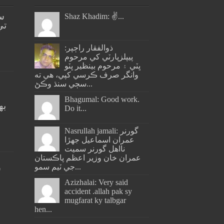
س
Shaz Khadim: ✌️...
تي
ذوالفقار راڄپر:
پيپلزپارٽي کي مرحوم
ڀٽي ۽ مرحوم بينظير ڀٽو
وانگر صرف ڪرسي کپي، هي ته
سڄي سنڌ وڪڻ...
Bhagumal: Good work.
به
Do it...
ج
Nasrullah jamali: گورنر
عمران اسماعيل جھڙا
نااهل گورنر سميت
عمران خان وزير اعظم پاڪستان
جي ٽيم سمو...
س
Azizhalai: Very said
accident .allah pak sy
mugfarat ky talbgar
hen...