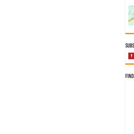
Subs
Find