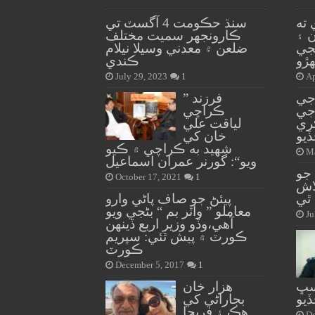
 ته
سنڌ حڪومت 4 آگسٽ تي
ن ۽
ڪارونجهر سميت مختلف
جي
ضلعن ۾ معدني وسيلا نيلام
هڙو
ڪندي
July 29, 2023
1
Ap
جي
” فرزند
جي
ڪراچي
ري
لياقت علي
يو
خان کي
شهيد به ڪراچي ۾ ڪيو
Ma
ويو“: گورنر عمران اسماعيل
جو
October 17, 2021
1
لاش
ٿي
پيئڻ جو صاف پاڻي وارو
معاملو ” واٽر بم “ بڻجي ويو
Ju
آهي،وڏو وزير اربع ڏينهن
ڪورٽ ۾ پيش ٿئي: سپريم
ڪورٽ
December 5, 2017
1
سڀ
هزار خان
ڏيو
بجاراڻي کي
هڪ ۽ فريحا