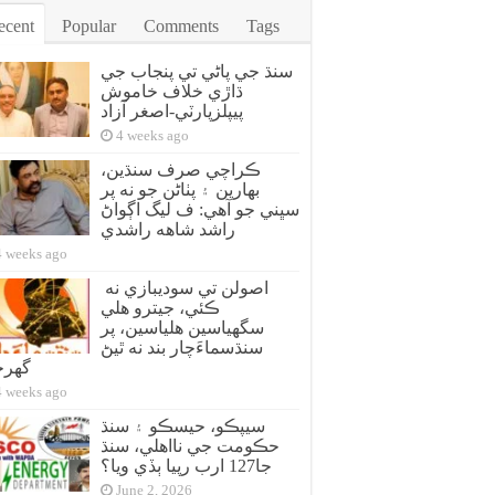
ecent
Popular
Comments
Tags
سنڌ جي پاڻي تي پنجاب جي
ڌاڙي خلاف خاموش
پيپلزپارٽي-اصغر آزاد
4 weeks ago
ڪراچي صرف سنڌين،
بهارين ۽ پٺاڻن جو نه پر
سڀني جو آهي: ف ليگ اڳواڻ
راشد شاهه راشدي
4 weeks ago
اصولن تي سوديبازي نه
ڪئي، جيترو هلي
سگهياسين هلياسين، پر
سنڌسماءَچار بند نه ٿيڻ
گهر
4 weeks ago
سيپڪو، حيسڪو ۽ سنڌ
حڪومت جي نااهلي، سنڌ
جا127 ارب رپيا ٻڏي ويا؟
June 2, 2026