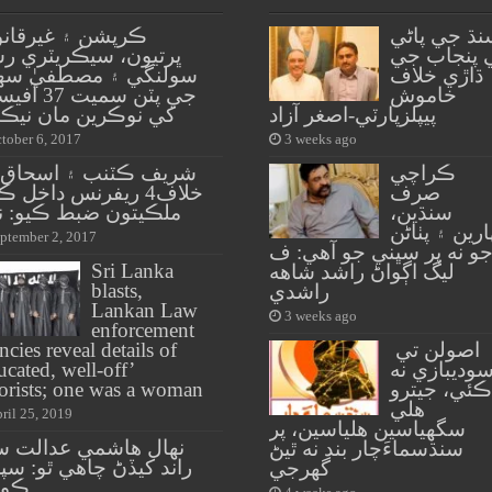
نڌ جي پاڻي
ڪرپشن ۽ غيرقانو
 پنجاب جي
ڀرتيون، سيڪريٽري رش
ڌاڙي خلاف
سولنگي ۽ مصطفيٰ سه
خاموش
جي پٽن سميت 7
پيپلزپارٽي-اصغر آزاد
کي نوڪرين مان نيڪا
tober 6, 2017
3 weeks ago
ڪراچي
شريف ڪٽنب ۽ اسحاق ڊ
صرف
خلاف4 ريفرنس داخل 
سنڌين،
ملڪيتون ضبط ڪيو: ن
ارين ۽ پٺاڻن
ptember 2, 2017
و نه پر سڀني جو آهي: ف
Sri Lanka
ليگ اڳواڻ راشد شاهه
blasts,
راشدي
Lankan Law
3 weeks ago
enforcement
اصولن تي
ncies reveal details of
وديبازي نه
ucated, well-off’
ڪئي، جيترو
rorists; one was a woman
هلي
ril 25, 2019
سگهياسين هلياسين، پر
نهال هاشمي عدالت س
سنڌسماءَچار بند نه ٿيڻ
راند کيڏڻ چاهي ٿو: سپ
گهرجي
ڪور