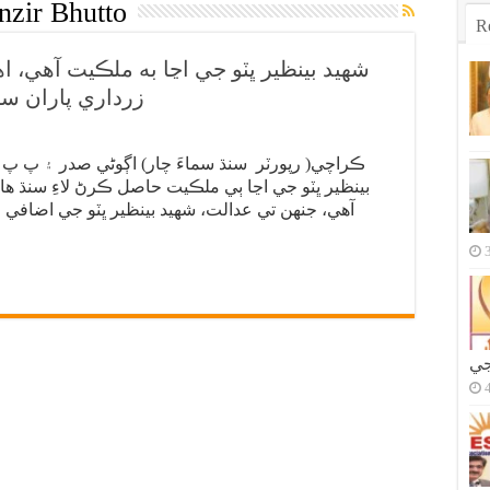
nzir Bhutto
R
شهيد بينظير ڀٽو جي اڃا به ملڪيت آهي، 
زرداري پاران س
ڪراچي( رپورٽر سنڌ سماءَ چار) اڳوڻي صدر ۽ پ پ
بينظير ڀٽو جي اڃا ٻي ملڪيت حاصل ڪرڻ لاءِ سنڌ 
آهي، جنهن تي عدالت، شهيد بينظير ڀٽو جي اضاف
جي