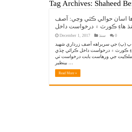
Tag Archives:
Shaheed Be
اها اسان حوالي ڪئي وڃي: آصف
نڌ هاءِ ڪورٽ ۾ درخواست داخل
0
سنڌ
December 1, 2017
 پ (پ) جي سربراهه آصف زرداري شهيد
هاءِ ڪورٽ ۾ درخواست داخل ڪرائي ڇڏي
ي ملڪيت جي ورهاست بابت درخواست تي
بينظير …
Read More »