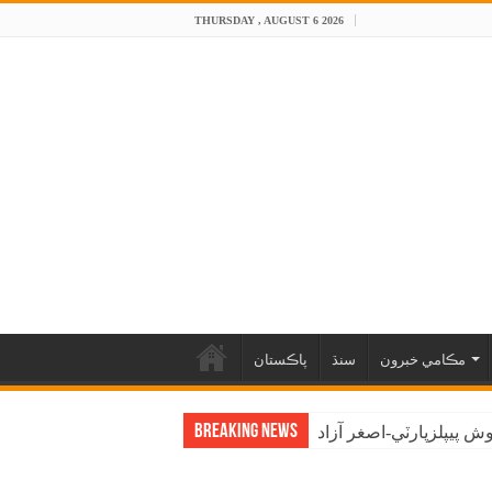
THURSDAY , AUGUST 6 2026
مڪامي خبرون
سنڌ
پاڪستان
Breaking News
 پيپلزپارٽي-اصغر آزاد