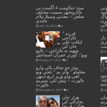
ني
سنڌ حڪومت 4 آگسٽ تي
يد
ڪارونجهر سميت مختلف
اڳ
ضلعن ۾ معدني وسيلا نيلام
3 آفيسرن
ڪندي
لي
July 29, 2023
1
Oc
” فرزند
ار
ڪراچي
ڪري
لياقت علي
يب
خان کي
شهيد به ڪراچي ۾ ڪيو
Se
ويو“: گورنر عمران اسماعيل
October 17, 2021
1
پيئڻ جو صاف پاڻي وارو
معاملو ” واٽر بم “ بڻجي ويو
age
آهي،وڏو وزير اربع ڏينهن
‘ed
ڪورٽ ۾ پيش ٿئي: سپريم
ter
ڪورٽ
December 5, 2017
1
Ap
ان
هزار خان
ريم
بجاراڻي کي
ٽ
هڪ ۽ فريحا