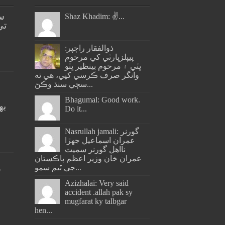
س
Shaz Khadim: ✌️...
تي
ذوالفقار راڄپر:
پيپلزپارٽي کي مرحوم
ڀٽي ۽ مرحوم بينظير ڀٽو
وانگر صرف ڪرسي کپي، هي ته
سڄي سنڌ وڪڻ...
Bhagumal: Good work.
به
Do it...
ج
Nasrullah jamali: گورنر
عمران اسماعيل جھڙا
نااهل گورنر سميت
عمران خان وزير اعظم پاڪستان
جي ٽيم سمو...
س
Azizhalai: Very said
accident .allah pak sy
mugfarat ky talbgar
hen...