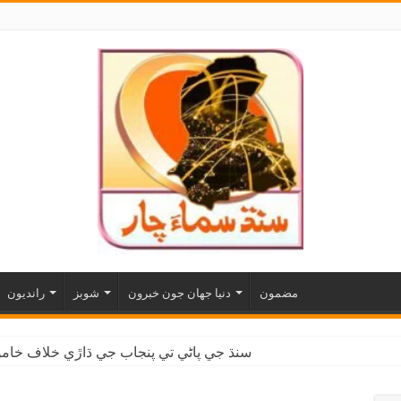
مضمون
دنيا جهان جون خبرون
شوبز
رانديون
سنڌ جي پاڻي تي پنجاب جي ڌاڙي خلاف خاموش