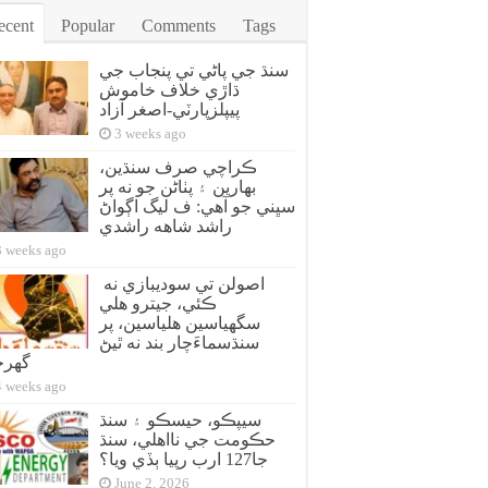
ecent
Popular
Comments
Tags
سنڌ جي پاڻي تي پنجاب جي
ڌاڙي خلاف خاموش
پيپلزپارٽي-اصغر آزاد
3 weeks ago
ڪراچي صرف سنڌين،
بهارين ۽ پٺاڻن جو نه پر
سڀني جو آهي: ف ليگ اڳواڻ
راشد شاهه راشدي
3 weeks ago
اصولن تي سوديبازي نه
ڪئي، جيترو هلي
سگهياسين هلياسين، پر
سنڌسماءَچار بند نه ٿيڻ
گهر
4 weeks ago
سيپڪو، حيسڪو ۽ سنڌ
حڪومت جي نااهلي، سنڌ
جا127 ارب رپيا ٻڏي ويا؟
June 2, 2026