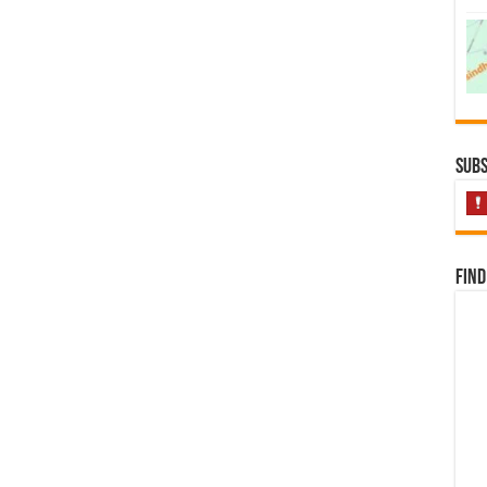
Subs
Find