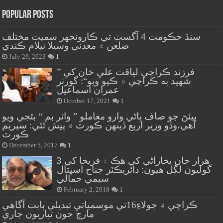
Popular Posts
سنڌ حڪومت 4 آگسٽ تي ڪارونجهر سميت مختلف
ضلعن ۾ معدني وسيلا نيلام ڪندي
July 29, 2023
1
” فرزند ڪراچي لياقت علي خان کي
شهيد به ڪراچي ۾ ڪيو ويو“: گورنر
عمران اسماعيل
October 17, 2021
1
پيئڻ جو صاف پاڻي وارو معاملو ” واٽر بم “ بڻجي ويو
آهي،وڏو وزير اربع ڏينهن ڪورٽ ۾ پيش ٿئي: سپريم
ڪورٽ
December 5, 2017
1
هزار خان بجاراڻي کي هڪ ۽ فريحا کي 3
گوليون لڳل هيون: ڊائريڪٽر جناح اسپتال
سيمي جمالي
February 2, 2018
1
ڪراچي ۾ جولاءِ16تي موسمياتي تبديلي بابت آگاهي
مارچ جون تياريون جاري