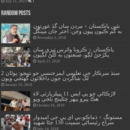
July 11, 2023
1
Random Posts
نئين پاڪستان ۾ مردن سان گڏ عورتون
به گم ڪيون پيون وڃن: اختر جان مينگل
November 2, 2018
پاڪستان ۾ ڪرونا وائرس تيزي سان
پکڙجڻ لڳو، صنعتون به کُلڻ لڳيون
April 21, 2020
سنڌ سرڪار جي تعليمي ايمرجنسي جو نتيجو: پوڻان 2
لک شاگردن جون داخلائون گهٽجي ويون
January 10, 2018
لاڙڪاڻي جو پي ايس 11 پيپلزپارٽي لاءِ
هڪ ڀيرو ٻيهر چئلينج بڻجي ويو
October 16, 2019
مستونگ ۾ ڌماڪو،بي اي پي جي اميدوار
سراج رئيساڻي سميت 130 ڄڻا شهيد
July 14, 2018