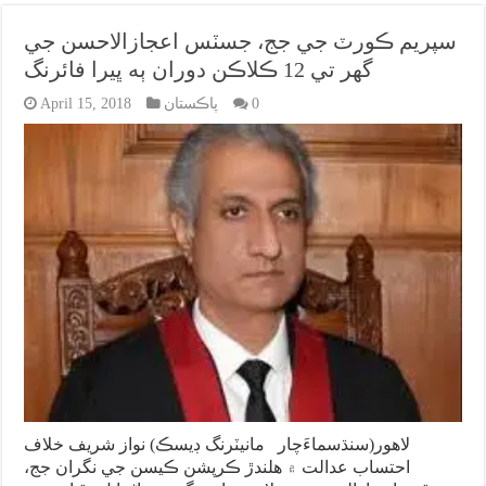
سپريم ڪورٽ جي جج، جسٽس اعجازالاحسن جي
گهر تي 12 ڪلاڪن دوران ٻه ڀيرا فائرنگ
0
پاڪستان
April 15, 2018
لاهور(سنڌسماءَچار مانيٽرنگ ڊيسڪ) نواز شريف خلاف
احتساب عدالت ۾ هلندڙ ڪرپشن ڪيسن جي نگران جج،