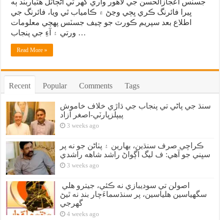
جسٽس اعجازالحسن جي لاهور واري گهر تي اڻڄاتل هٿياربند ٻه
ڀيرا فائرنگ ڪري ڀڄي وڃڻ ۾ ڪامياب ٿي ويا، فائرنگ جي
اطلاع بعد سپريم ڪورٽ جو چيف جسٽس پهچي معلومات
ورتي ۽ آءِ جي پنجاب …
Read More »
Recent
Popular
Comments
Tags
سنڌ جي پاڻي تي پنجاب جي ڌاڙي خلاف خاموش
پيپلزپارٽي-اصغر آزاد
3 weeks ago
ڪراچي صرف سنڌين، بهارين ۽ پٺاڻن جو نه پر
سڀني جو آهي: ف ليگ اڳواڻ راشد شاهه راشدي
3 weeks ago
اصولن تي سوديبازي نه ڪئي، جيترو هلي
سگهياسين هلياسين، پر سنڌسماءَچار بند نه ٿيڻ
گهرجي
4 weeks ago