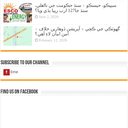
سيپڪو، حيسڪو ۽ سنڌ حڪومت جي نااهلي،
سنڌ جا127 ارب رپيا ٻڏي ويا؟
June 2, 2026
گهوٽڪي جي ڪچي ۾ آپريشن ڏوهارين خلاف ۽
امن امان لاءِ آهي؟
February 12, 2026
Subscribe to our Channel
Find us on Facebook