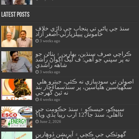
Latest Posts
سنڌ جي پاڻي تي پنجاب جي ڌاڙي خلاف
خاموش پيپلزپارٽي-اصغر آزاد
3 weeks ago
ڪراچي صرف سنڌين، بهارين ۽ پٺاڻن جو
نه پر سڀني جو آهي: ف ليگ اڳواڻ راشد
شاهه راشدي
3 weeks ago
اصولن تي سوديبازي نه ڪئي، جيترو هلي
سگهياسين هلياسين، پر سنڌسماءَچار بند
نه ٿيڻ گهرجي
4 weeks ago
سيپڪو، حيسڪو ۽ سنڌ حڪومت جي
نااهلي، سنڌ جا127 ارب رپيا ٻڏي ويا؟
June 2, 2026
گهوٽڪي جي ڪچي ۾ آپريشن ڏوهارين