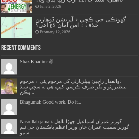
June 2, 2026
گهوٽڪي جي ڪچي ۾ آپريشن ڏوهارين
خلاف ۽ امن امان لاءِ آهي؟
February 12, 2026
Recent Comments
Shaz Khadim: ✌️...
ذوالفقار راڄپر: پيپلزپارٽي کي مرحوم ڀٽي ۽ مرحوم
بينظير ڀٽو وانگر صرف ڪرسي کپي، هي ته سڄي سنڌ
وڪڻ...
Bhagumal: Good work. Do it...
Nasrullah jamali: گورنر عمران اسماعيل جھڙا نااهل
گورنر سميت عمران خان وزير اعظم پاڪستان جي ٽيم
سمو...