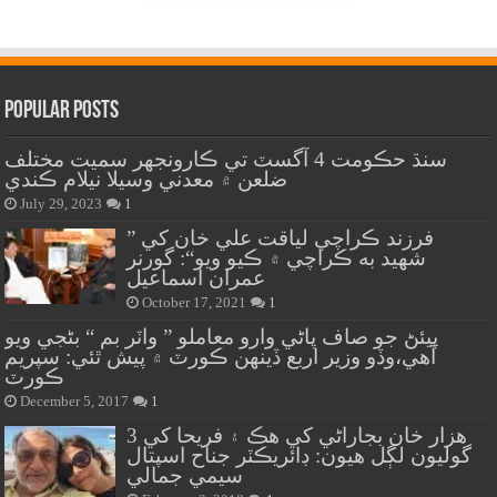
Popular Posts
سنڌ حڪومت 4 آگسٽ تي ڪارونجهر سميت مختلف
ضلعن ۾ معدني وسيلا نيلام ڪندي
July 29, 2023
1
” فرزند ڪراچي لياقت علي خان کي
شهيد به ڪراچي ۾ ڪيو ويو“: گورنر
عمران اسماعيل
October 17, 2021
1
پيئڻ جو صاف پاڻي وارو معاملو ” واٽر بم “ بڻجي ويو
آهي،وڏو وزير اربع ڏينهن ڪورٽ ۾ پيش ٿئي: سپريم
ڪورٽ
December 5, 2017
1
هزار خان بجاراڻي کي هڪ ۽ فريحا کي 3
گوليون لڳل هيون: ڊائريڪٽر جناح اسپتال
سيمي جمالي