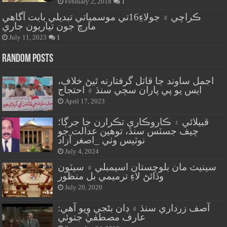
February 2, 2018
1
ڪراچي ۾ جولاءِ16تي موسمياتي تبديلي بابت آگاهي
مارچ جون تياريون جاري
July 11, 2023
1
Random Posts
اجمل ساوند جا قاتل گرفتارنه ٿيڻ خلاف،
ايس يو پي پاران سڄي سنڌ ۾ احتجاج
April 17, 2023
قبيلائي ۽ ڪاروڪاري تڪرارن جا جرڳا؛
چيف جسٽس سنڌ، توهين عدالت جو
نوٽيس وٺي _اصغر آزاد
July 4, 2024
سينيٽ مان بلوچستان اسيمبلي ۾ سيٽون
وڌائڻ لاءِ ترميمي بل منظور
July 20, 2020
آصف زرداري سنڌ ۾ ڊان بڻجي ويو آھي:
عارف مصطفيٰ جتوئي