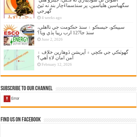
سگهياسين هلياسين، پر سنڌسماءَچار بند نه ٿيڻ
گهرجي
4 weeks ago
سيپڪو، حيسڪو ۽ سنڌ حڪومت جي نااهلي،
سنڌ جا127 ارب رپيا ٻڏي ويا؟
June 2, 2026
گهوٽڪي جي ڪچي ۾ آپريشن ڏوهارين خلاف ۽
امن امان لاءِ آهي؟
February 12, 2026
Subscribe to our Channel
Find us on Facebook