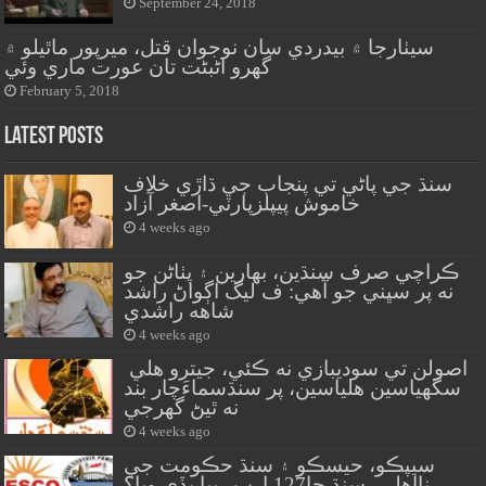
September 24, 2018
سيٺارجا ۾ بيدردي سان نوجوان قتل، ميرپور ماٿيلو ۾
گهرو اڻبڻت تان عورت ماري وئي
February 5, 2018
Latest Posts
سنڌ جي پاڻي تي پنجاب جي ڌاڙي خلاف
خاموش پيپلزپارٽي-اصغر آزاد
4 weeks ago
ڪراچي صرف سنڌين، بهارين ۽ پٺاڻن جو
نه پر سڀني جو آهي: ف ليگ اڳواڻ راشد
شاهه راشدي
4 weeks ago
اصولن تي سوديبازي نه ڪئي، جيترو هلي
سگهياسين هلياسين، پر سنڌسماءَچار بند
نه ٿيڻ گهرجي
4 weeks ago
سيپڪو، حيسڪو ۽ سنڌ حڪومت جي
نااهلي، سنڌ جا127 ارب رپيا ٻڏي ويا؟