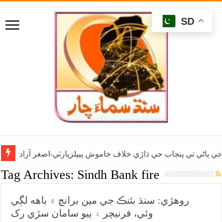
SD
ي پاڻي تي پنجاب جي ڌاڙي خلاف خاموش پيپلزپارٽي-اصغر آزاد
Tag Archives:
Sindh Bank fire
روهڙي: سنڌ بئنڪ جي مين برانچ ۾ باهه لڳي
وئي، فرنيچر ۽ ٻيو سامان سڙي رک