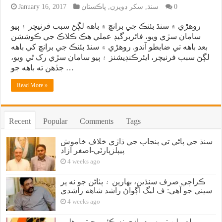
0
سنڌ
,
سکر ڊويزن
,
پاڪستان
January 16, 2017
روهڙي ۾ سنڌ بئنڪ جي برانچ ۾ باهه لڳڻ سبب فرنيچر ۽ ٻيو
سامان سڙي ويو، فائربرگيڊ عملي هڪ ڪلاڪ جي ڪوششن
بعد باهه تي ضابطو آندو. روهڙي ۾ سنڌ بئنڪ جي برانچ کي باهه
لڳڻ سبب فرنيچر، ايئرڪنڊيشنز ۽ ٻيو سامان سڙي رک ٿي ويو،
جڏهن ته باهه جو …
Read More »
Recent
Popular
Comments
Tags
سنڌ جي پاڻي تي پنجاب جي ڌاڙي خلاف خاموش
پيپلزپارٽي-اصغر آزاد
4 weeks ago
ڪراچي صرف سنڌين، بهارين ۽ پٺاڻن جو نه پر
سڀني جو آهي: ف ليگ اڳواڻ راشد شاهه راشدي
4 weeks ago
اصولن تي سوديبازي نه ڪئي، جيترو هلي