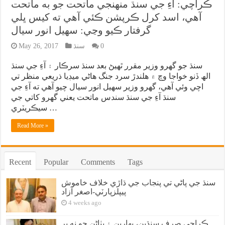
ڪراچي: آءِ جي سنڌ منهنجي ماتحت جو به ماتحت
آهي، اسد کرل ڪرپشن ڪئي آهي ته کيس ڀلي
گرفتار ڪيو وڃي: سهيل انور سيال
0
سنڌ
May 26, 2017
سنڌ جو گهرو وزير مقرر ٿهيڻ بعد سنڌ سرڪار ۽ آءِ جي سنڌ
الھ ڏنو خواجا وچ ۾ هلندڙ سرد جنگ هاڻي ميڊيا ذريعي منظر تي
اچي وئي آهي، گهرو وزير سهيل انور سيال چيو آهي ته آءِ جي
سنڌ آءِ جي سنڌ سندس ماتحت يعني گهرو کاتي جي
سيڪريٽري …
Read More »
Recent
Popular
Comments
Tags
سنڌ جي پاڻي تي پنجاب جي ڌاڙي خلاف خاموش
پيپلزپارٽي-اصغر آزاد
4 weeks ago
ڪراچي صرف سنڌين، بهارين ۽ پٺاڻن جو نه پر