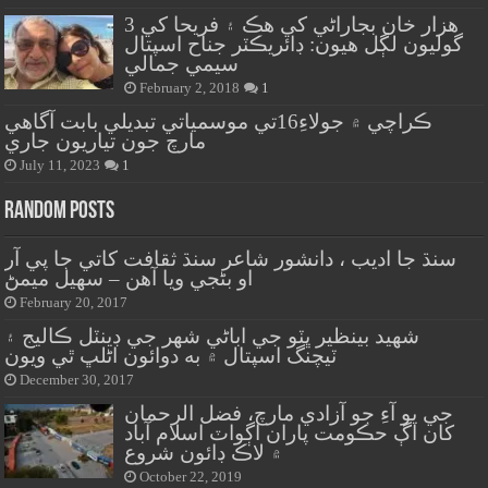
هزار خان بجاراڻي کي هڪ ۽ فريحا کي 3
گوليون لڳل هيون: ڊائريڪٽر جناح اسپتال
سيمي جمالي
February 2, 2018
1
ڪراچي ۾ جولاءِ16تي موسمياتي تبديلي بابت آگاهي
مارچ جون تياريون جاري
July 11, 2023
1
Random Posts
سنڌ جا اديب ، دانشور شاعر سنڌ ثقافت کاتي جا پي آر
او بڻجي ويا آهن – سهيل ميمڻ
February 20, 2017
شهيد بينظير ڀٽو جي اباڻي شهر جي ڊينٽل ڪاليج ۽
ٽيچنگ اسپتال ۾ به دوائون اڻلڀ ٿي ويون
December 30, 2017
جي يو آءِ جو آزادي مارچ، فضل الرحمان
کان اڳ حڪومت پاران اڳواٽ اسلام آباد
۾ لاڪ ڊائون شروع
October 22, 2019