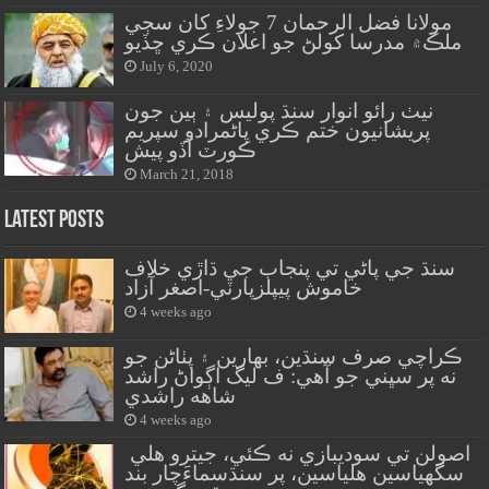
مولانا فضل الرحمان 7 جولاءِ کان سڄي
ملڪ۾ مدرسا کولڻ جو اعلان ڪري ڇڏيو
July 6, 2020
نيٺ رائو انوار سنڌ پوليس ۽ ٻين جون
پريشانيون ختم ڪري پاڻمرادو سپريم
ڪورٽ آڏو پيش
March 21, 2018
Latest Posts
سنڌ جي پاڻي تي پنجاب جي ڌاڙي خلاف
خاموش پيپلزپارٽي-اصغر آزاد
4 weeks ago
ڪراچي صرف سنڌين، بهارين ۽ پٺاڻن جو
نه پر سڀني جو آهي: ف ليگ اڳواڻ راشد
شاهه راشدي
4 weeks ago
اصولن تي سوديبازي نه ڪئي، جيترو هلي
سگهياسين هلياسين، پر سنڌسماءَچار بند