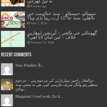
نه ٿيڻ گهرجي
4 weeks ago
سيپڪو، حيسڪو ۽ سنڌ حڪومت جي
نااهلي، سنڌ جا127 ارب رپيا ٻڏي ويا؟
June 2, 2026
گهوٽڪي جي ڪچي ۾ آپريشن ڏوهارين
خلاف ۽ امن امان لاءِ آهي؟
February 12, 2026
Recent Comments
Shaz Khadim: ✌️...
ذوالفقار راڄپر: پيپلزپارٽي کي مرحوم ڀٽي ۽ مرحوم
بينظير ڀٽو وانگر صرف ڪرسي کپي، هي ته سڄي سنڌ
وڪڻ...
Bhagumal: Good work. Do it...