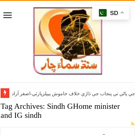
SD
ي پاڻي تي پنجاب جي ڌاڙي خلاف خاموش پيپلزپارٽي-اصغر آزاد
Tag Archives:
Sindh GHome minister
and IG sindh