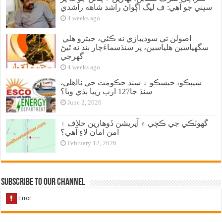
سڀني جو آهي: ف ليگ اڳواڻ راشد شاهه راشدي
4 weeks ago
اصولن تي سوديبازي نه ڪئي، جيترو هلي
سگهياسين هلياسين، پر سنڌسماءَچار بند نه ٿيڻ
گهرجي
4 weeks ago
سيپڪو، حيسڪو ۽ سنڌ حڪومت جي نااهلي،
سنڌ جا127 ارب رپيا ٻڏي ويا؟
June 2, 2026
گهوٽڪي جي ڪچي ۾ آپريشن ڏوهارين خلاف ۽
امن امان لاءِ آهي؟
February 12, 2026
Subscribe to our Channel