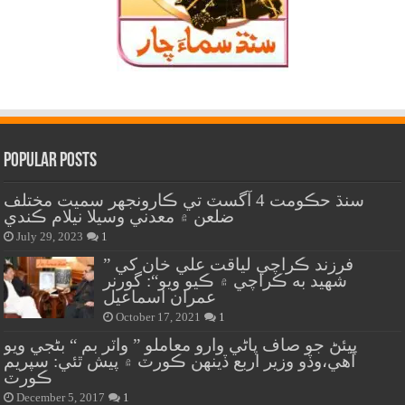
Popular Posts
سنڌ حڪومت 4 آگسٽ تي ڪارونجهر سميت مختلف
ضلعن ۾ معدني وسيلا نيلام ڪندي
July 29, 2023
1
” فرزند ڪراچي لياقت علي خان کي
شهيد به ڪراچي ۾ ڪيو ويو“: گورنر
عمران اسماعيل
October 17, 2021
1
پيئڻ جو صاف پاڻي وارو معاملو ” واٽر بم “ بڻجي ويو
آهي،وڏو وزير اربع ڏينهن ڪورٽ ۾ پيش ٿئي: سپريم
ڪورٽ
December 5, 2017
1