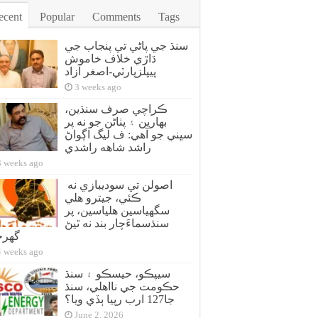
ecent
Popular
Comments
Tags
سنڌ جي پاڻي تي پنجاب جي
ڌاڙي خلاف خاموش
پيپلزپارٽي-اصغر آزاد
3 weeks ago
ڪراچي صرف سنڌين،
بهارين ۽ پٺاڻن جو نه پر
سڀني جو آهي: ف ليگ اڳواڻ
راشد شاهه راشدي
3 weeks ago
اصولن تي سوديبازي نه
ڪئي، جيترو هلي
سگهياسين هلياسين، پر
سنڌسماءَچار بند نه ٿيڻ
گهر
4 weeks ago
سيپڪو، حيسڪو ۽ سنڌ
حڪومت جي نااهلي، سنڌ
جا127 ارب رپيا ٻڏي ويا؟
June 2, 2026