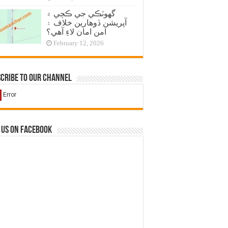
گهوٽڪي جي ڪچي ۾
آپريشن ڏوهارين خلاف ۽
امن امان لاءِ آهي؟
February 12, 2026
cribe to our Channel
 us on Facebook