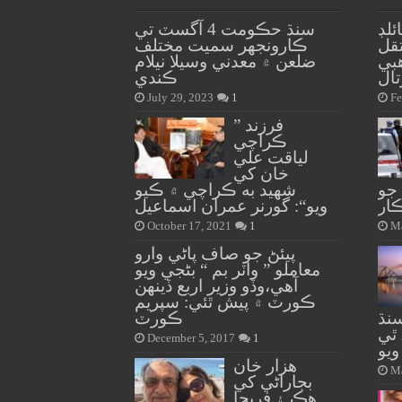
لڊ
سنڌ حڪومت 4 آگسٽ تي
قل
ڪارونجهر سميت مختلف
بي
ضلعن ۾ معدني وسيلا نيلام
ال
ڪندي
July 29, 2023
1
Fe
” فرزند
ڪراچي
لياقت علي
خان کي
جل جو
شهيد به ڪراچي ۾ ڪيو
ار
ويو“: گورنر عمران اسماعيل
October 17, 2021
1
Ma
پيئڻ جو صاف پاڻي وارو
معاملو ” واٽر بم “ بڻجي ويو
آهي،وڏو وزير اربع ڏينهن
ڪورٽ ۾ پيش ٿئي: سپريم
، سنڌ
ڪورٽ
۾ مريضن جو انگ 208 ٿي
December 5, 2017
1
ويو
هزار خان
Ma
بجاراڻي کي
هڪ ۽ فريحا