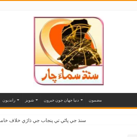
مضمون
دنيا جهان جون خبرون
شوبز
رانديون
سنڌ جي پاڻي تي پنجاب جي ڌاڙي خلاف خاموش