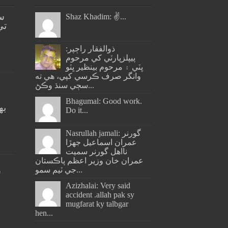
س
Shaz Khadim: ✌️...
تي
ذوالفقار راڄپر:
پيپلزپارٽي کي مرحوم
ڀٽي ۽ مرحوم بينظير ڀٽو
وانگر صرف ڪرسي کپي، هي ته
سڄي سنڌ وڪڻ...
Bhagumal: Good work.
به
Do it...
ج
Nasrullah jamali: گورنر
عمران اسماعيل جھڙا
نااهل گورنر سميت
عمران خان وزير اعظم پاڪستان
جي ٽيم سمو...
س
Azizhalai: Very said
accident .allah pak sy
mugfarat ky talbgar
hen...