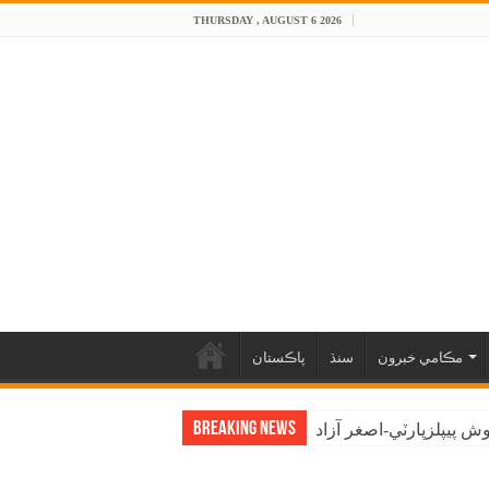
THURSDAY , AUGUST 6 2026
مڪامي خبرون
سنڌ
پاڪستان
Breaking News
 پيپلزپارٽي-اصغر آزاد