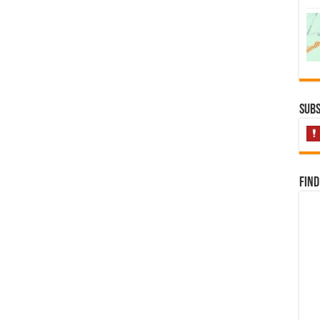
Subs
Find