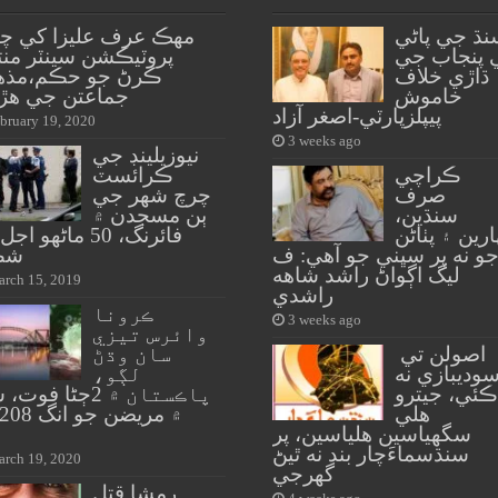
نڌ جي پاڻي
مهڪ عرف عليزا کي چائ
 پنجاب جي
پروٽيڪشن سينٽر منت
ڌاڙي خلاف
ڪرڻ جو حڪم،مذه
خاموش
جماعتن جي هڙت
پيپلزپارٽي-اصغر آزاد
bruary 19, 2020
3 weeks ago
نيوزيلينڊ جي
ڪراچي
ڪرائسٽ
صرف
چرچ شهر جي
سنڌين،
ٻن مسجدن ۾
ارين ۽ پٺاڻن
فائرنگ، 50 ماڻهو ا
و نه پر سڀني جو آهي: ف
شڪ
ليگ اڳواڻ راشد شاهه
rch 15, 2019
راشدي
ڪرونا
3 weeks ago
وائرس تيزي
اصولن تي
سان وڌڻ
وديبازي نه
لڳو،
ڪئي، جيترو
پاڪستان ۾ 2ڄڻا فوت
هلي
سگهياسين هلياسين، پر
سنڌسماءَچار بند نه ٿيڻ
rch 19, 2020
گهرجي
رمشا قتل