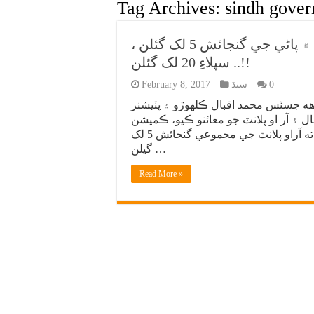
Tag Archives:
sindh gove
مٺي: پ پ حڪومت جو ڪارنامو، آر او پلانٽ ۾ پاڻي جي گنجائش 5 لک گئلن ،
سپلاءِ 20 لک گئلن ..!!
0
سنڌ
February 8, 2017
ه جسٽس محمد اقبال ڪلهوڙو ۽ پٽيشنر
 ۽ آر او پلانٽ جو معائنو ڪيو، ڪميشن
سربراهه آر او پلانٽ هلائيندڙ ڪمپني کان پڇاڻو ڪيو ته آراو پلانٽ جي مجموعي گنجائش 5 لک
گيلن …
Read More »