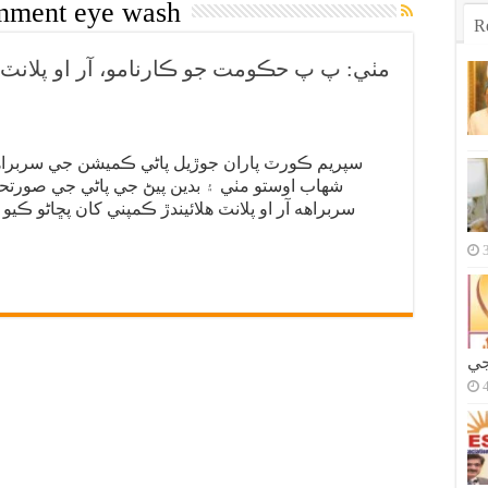
rnment eye wash
R
سپريم ڪورٽ پاران جوڙيل پاڻي ڪميشن جي سربراه
شهاب اوستو مٺي ۽ بدين پيڻ جي پاڻي جي صورتحال
جي