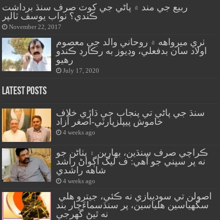
ربيع جي مند ۾ پاڻي جي کوٽ صرف سنڌ برداشت
ڪندي؟ نواب يوسف ٽالپر
November 22, 2017
ٺري ميرواهه ۾ روحاني والد جي معصوم
اولاد سان بدفعلي، وڊيوز به رڪارڊ ڪندو
رهيو
July 17, 2020
Latest Posts
سنڌ جي پاڻي تي پنجاب جي ڌاڙي خلاف
خاموش پيپلزپارٽي-اصغر آزاد
4 weeks ago
ڪراچي صرف سنڌين، بهارين ۽ پٺاڻن جو
نه پر سڀني جو آهي: ف ليگ اڳواڻ راشد
شاهه راشدي
4 weeks ago
اصولن تي سوديبازي نه ڪئي، جيترو هلي
سگهياسين هلياسين، پر سنڌسماءَچار بند
نه ٿيڻ گهرجي