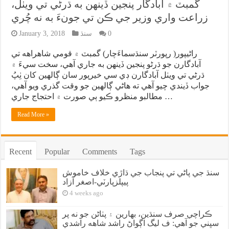
گمبٽ ۾ آبادگار پنجين ڏينهن به ڌرڻي تي ويٺل،
زراعت واري وزير جي ڪن تي جونءَ به نه چُري
0
سنڌ
January 3, 2018
راڻيپور( رپورٽر سنڌسماءَچار) گمبٽ ۾ قومي شاهراهه تي
آبادگارن جو ڌرڻو پنجين ڏينهن به جاري آهي، سخت سيءَ ۾
ڌرڻي تي ويٺل آبادگارن ڊي سي خيرپور سان ڳالهين کان ٺِپُ
جواب ڏيندي چيو آهي ته هاڻي ڳالهين جو وقت گذري ويو آهي،
مطالبو منظرو ڪيو ٻي صورت ۾ احتجاج جاري …
Read More »
Recent
Popular
Comments
Tags
سنڌ جي پاڻي تي پنجاب جي ڌاڙي خلاف خاموش
پيپلزپارٽي-اصغر آزاد
4 weeks ago
ڪراچي صرف سنڌين، بهارين ۽ پٺاڻن جو نه پر
سڀني جو آهي: ف ليگ اڳواڻ راشد شاهه راشدي