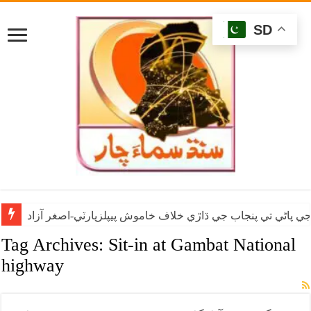
SD
ي پاڻي تي پنجاب جي ڌاڙي خلاف خاموش پيپلزپارٽي-اصغر آزاد
Tag Archives:
Sit-in at Gambat National
highway