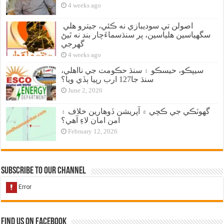
4 weeks ago
اصولن تي سوديبازي نه ڪئي، جيترو هلي
سگهياسين هلياسين، پر سنڌسماءَچار بند نه ٿيڻ
گهرجي
4 weeks ago
سيپڪو، حيسڪو ۽ سنڌ حڪومت جي نااهلي،
سنڌ جا127 ارب رپيا ٻڏي ويا؟
June 2, 2026
گهوٽڪي جي ڪچي ۾ آپريشن ڏوهارين خلاف ۽
امن امان لاءِ آهي؟
February 12, 2026
Subscribe to our Channel
Find us on Facebook