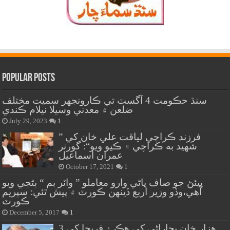
Popular Posts
سنڌ حڪومت 4 آگسٽ تي ڪارونجهر سميت مختلف
ضلعن ۾ معدني وسيلا نيلام ڪندي
July 29, 2023
1
” فرزند ڪراچي لياقت علي خان کي
شهيد به ڪراچي ۾ ڪيو ويو“: گورنر
عمران اسماعيل
October 17, 2021
1
پيئڻ جو صاف پاڻي وارو معاملو ” واٽر بم “ بڻجي ويو
آهي،وڏو وزير اربع ڏينهن ڪورٽ ۾ پيش ٿئي: سپريم
ڪورٽ
December 5, 2017
1
هزار خان بجاراڻي کي هڪ ۽ فريحا کي 3