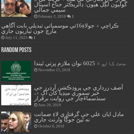
گوليون لڳل هيون: ڊائريڪٽر جناح اسپتال
سيمي جمالي
February 2, 2018
1
ڪراچي ۾ جولاءِ16تي موسمياتي تبديلي بابت آگاهي
مارچ جون تياريون جاري
July 11, 2023
1
Random Posts
صحت کاتي ۾ 6025 نوان ملازم ڀرتي ٿيندا
November 15, 2018
آصف زرداري جي پروڊڪشن آرڊرز جي
خبر سموري ميڊيا کان اڳ ۾،
سنڌسماءَچار جي روايت برقرار
June 20, 2019
ماڊل ايان علي جي گرفتاري لاءِ ضمانت
نه ٿيڻ جوڳا وارنٽ جاري
October 6, 2018