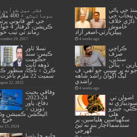
نڌ جي پاڻي
فشر مين ڪوآپري
 پنجاب جي
سوسائيٽي ۾ 0
ڌاڙي خلاف
جي غير قانوني ڀرت
خاموش
ڪرپشن، گرفتار
پيپلزپارٽي-اصغر آزاد
رمانڊ تي نيب حو
cember 29, 2017
4 weeks ago
ڪراچي
نسلا ٽاور
صرف
ڪيس: سنڌ
سنڌين،
حڪومت
ارين ۽ پٺاڻن
ڏوهه ثابت
و نه پر سڀني جو آهي: ف
ڪرڻ ۾ ناڪا، منظور ڪا
ليگ اڳواڻ راشد شاهه
سميت 22 ملزم باعزت آجا
راشدي
gust 22, 2025
4 weeks ago
وفاقي بجيٽ
اصولن تي
24-2023،
وديبازي نه
دفاع، پاور
ڪئي، جيترو
ڊويزن ۽
هلي
اليڪشن ڪميشن وڌ
سگهياسين هلياسين، پر
خرچ ڪ
سنڌسماءَچار بند نه ٿيڻ
ne 15, 2024
گهرجي
حليم جا پئسا