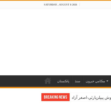
SATURDAY , AUGUST 8 2026
مڪامي خبرون
سنڌ
پاڪستان
Breaking News
 پيپلزپارٽي-اصغر آزاد