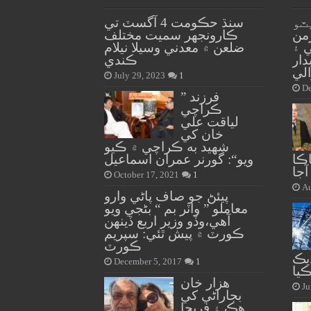
ٽو
سنڌ حڪومت 4 آگسٽ تي
40 ملازمن
ڪارونجهر سميت مختلف
ي ۽
ضلعن ۾ معدني وسيلا نيلام
 4 جوابدار
ڪندي
الي
July 29, 2023
1
De
” فرزند
ڪراچي
لياقت علي
خان کي
شهيد به ڪراچي ۾ ڪيو
ڪا
ويو“: گورنر عمران اسماعيل
October 17, 2021
1
Au
پيئڻ جو صاف پاڻي وارو
معاملو ” واٽر بم “ بڻجي ويو
آهي،وڏو وزير اربع ڏينهن
ڪورٽ ۾ پيش ٿئي: سپريم
ڪورٽ
يڪ
December 5, 2017
1
يا
هزار خان
Ju
بجاراڻي کي
هڪ ۽ فريحا