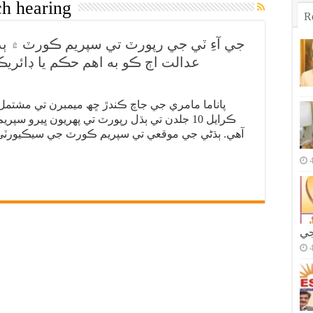
ch hearing
R
جي آءِ ٽي جي رپورٽ تي سپريم ڪورٽ ۾ ٻڌ
عدالت اڄ ڪو به اهم حڪم يا ڊائري
پاناما مامري جي جاچ ڪندڙ ڇھ ميمبرن تي مشتمل
ڪرايل 10 جلدن تي ٻڌل رپورٽ تي پهريون ڀيرو س
آهي. ٻڌڻي جي موقعي تي سپريم ڪورٽ جي سيڪيورٽي 
جي