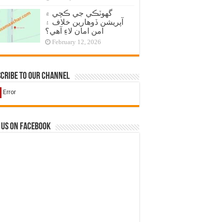
گهوٽڪي جي ڪچي ۾
آپريشن ڏوهارين خلاف ۽
امن امان لاءِ آهي؟
February 12, 2026
cribe to our Channel
 us on Facebook