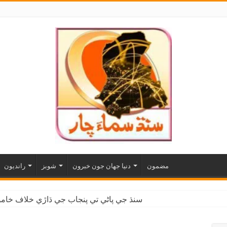
مضمون
دنيا جهان جون خبرون
شوبز
رانديون
سنڌ جي پاڻي تي پنجاب جي ڌاڙي خلاف خاموش