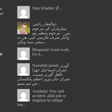
س
Shaz Khadim: ✌️...
تي
ذوالفقار راڄپر:
پيپلزپارٽي کي مرحوم
ڀٽي ۽ مرحوم بينظير ڀٽو
وانگر صرف ڪرسي کپي، هي ته
سڄي سنڌ وڪڻ...
Bhagumal: Good work.
به
Do it...
ج
Nasrullah jamali: گورنر
عمران اسماعيل جھڙا
نااهل گورنر سميت
عمران خان وزير اعظم پاڪستان
جي ٽيم سمو...
س
Azizhalai: Very said
accident .allah pak sy
mugfarat ky talbgar
hen...