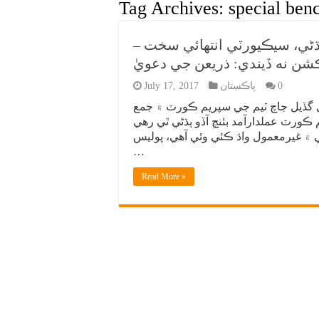
Tag Archives:
special ben
ڻي، سيڪيورٽي انتهائي سخت –
ڪشن نه ڏيندي: ذريعن جي دعويٰ
0
پاڪستان
July 17, 2017
 گڏيل جاچ ٽيم جي سپريم ڪورٽ ۾ جمع
پريم ڪورٽ عملدارآمد بئنچ آڏو ٻڌڻي ٿي رهي
۾ غيرمعمول واڌ ڪئي وئي آهي، پوليس
…
Read More »