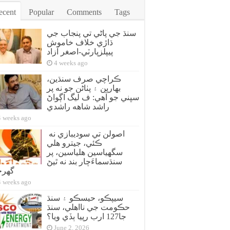
ecent
Popular
Comments
Tags
سنڌ جي پاڻي تي پنجاب جي
ڌاڙي خلاف خاموش
پيپلزپارٽي-اصغر آزاد
4 weeks ago
ڪراچي صرف سنڌين،
بهارين ۽ پٺاڻن جو نه پر
سڀني جو آهي: ف ليگ اڳواڻ
راشد شاهه راشدي
4 weeks ago
اصولن تي سوديبازي نه
ڪئي، جيترو هلي
سگهياسين هلياسين، پر
سنڌسماءَچار بند نه ٿيڻ
گهر
4 weeks ago
سيپڪو، حيسڪو ۽ سنڌ
حڪومت جي نااهلي، سنڌ
جا127 ارب رپيا ٻڏي ويا؟
June 2, 2026