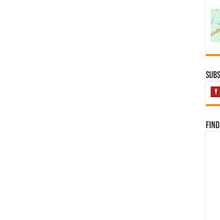
Subs
Find