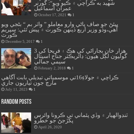
شهيد به ڪراچي ۾ ڪيو ويو“: گورنر
عمران اسماعيل
October 17, 2021
1
پيئڻ جو صاف پاڻي وارو معاملو ” واٽر بم “ بڻجي ويو
آهي،وڏو وزير اربع ڏينهن ڪورٽ ۾ پيش ٿئي: سپريم
ڪورٽ
December 5, 2017
1
هزار خان بجاراڻي کي هڪ ۽ فريحا کي 3
گوليون لڳل هيون: ڊائريڪٽر جناح اسپتال
سيمي جمالي
February 2, 2018
1
ڪراچي ۾ جولاءِ16تي موسمياتي تبديلي بابت آگاهي
مارچ جون تياريون جاري
July 11, 2023
1
Random Posts
ٽنڊوالهيار ۾ وڏي پئماني تي ڪرونا وائرس
پکڙجڻ جو خطرو
April 26, 2020