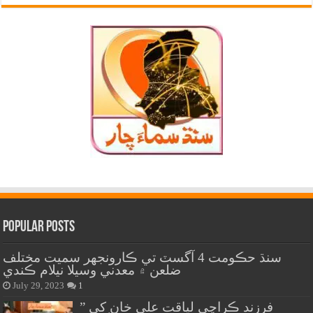
Popular Posts
سنڌ حڪومت 4 آگسٽ تي ڪارونجهر سميت مختلف
ضلعن ۾ معدني وسيلا نيلام ڪندي
July 29, 2023
1
” فرزند ڪراچي لياقت علي خان کي