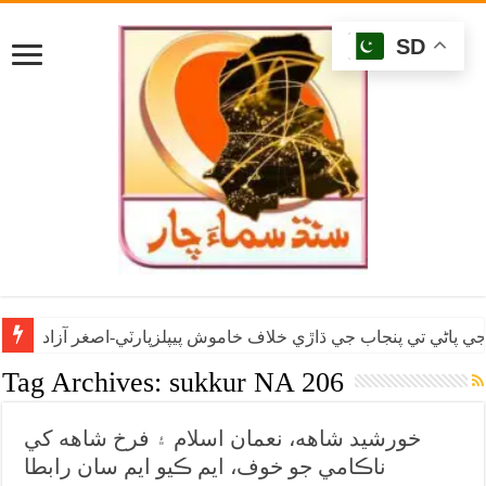
SD
ي پاڻي تي پنجاب جي ڌاڙي خلاف خاموش پيپلزپارٽي-اصغر آزاد
Tag Archives:
sukkur NA 206
خورشيد شاهه، نعمان اسلام ۽ فرخ شاهه کي
ناڪامي جو خوف، ايم ڪيو ايم سان رابطا