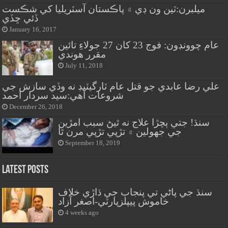
ميلبرن:ٽين ون ڊي ۾ پاڪستان آسٽريليا کي شڪست
ڏئي ڇڏي
January 16, 2017
عام چوونڊون: فوج 23 کان 27 جولاءِ تائين
مقرر هوندي
July 11, 2018
علي رضا عابدي جو قتل عام ٽارگيٽيڊ نه وڏي سازش جي
شروعات آهي:سيد سردار احمد
December 26, 2018
سنڌ! جتي ٻچڙا علاج نه ٿيڻ سبب امڙين
جي جهولين ۾ تڙپي تڙپي مرن ٿا
September 18, 2019
Latest Posts
سنڌ جي پاڻي تي پنجاب جي ڌاڙي خلاف
خاموش پيپلزپارٽي-اصغر آزاد
4 weeks ago