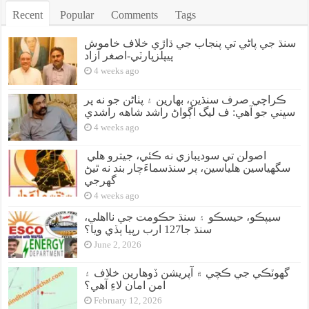
Recent
Popular
Comments
Tags
سنڌ جي پاڻي تي پنجاب جي ڌاڙي خلاف خاموش
پيپلزپارٽي-اصغر آزاد
4 weeks ago
ڪراچي صرف سنڌين، بهارين ۽ پٺاڻن جو نه پر
سڀني جو آهي: ف ليگ اڳواڻ راشد شاهه راشدي
4 weeks ago
اصولن تي سوديبازي نه ڪئي، جيترو هلي
سگهياسين هلياسين، پر سنڌسماءَچار بند نه ٿيڻ
گهرجي
4 weeks ago
سيپڪو، حيسڪو ۽ سنڌ حڪومت جي نااهلي،
سنڌ جا127 ارب رپيا ٻڏي ويا؟
June 2, 2026
گهوٽڪي جي ڪچي ۾ آپريشن ڏوهارين خلاف ۽
امن امان لاءِ آهي؟
February 12, 2026