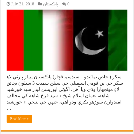
0
پاڪستان
July 21, 2018
سکر ( خاص نمائندو سنڌسماءَچار) پاڪستان پيپلز پارٽي لاءِ
سکر جي ٻن قومي اسيمبلي جي سيٽن سميت 3 سيٽون بچائڻ
لاءِ مونجهارا وڌي ويا آهن، اڳوڻي اپوزيشن ليڊر سيد خورشيد
شاهه، نعمان اسلام شيخ ۽ سيد فرخ شاهه کي مخالف
اميدوارن سوڙهو ڪري وڌو آهي، جنهن جي نتيجي ۾ خورشيد
…
Read More »