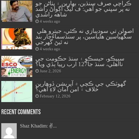
ڪراچي صرف سنڌين، بهارين ۽ پٺاڻن جو
نه پر سڀني جو آهي: ف ليگ اڳواڻ راشد
شاهه راشدي
4 weeks ago
اصولن تي سوديبازي نه ڪئي، جيترو هلي
سگهياسين هلياسين، پر سنڌسماءَچار بند
نه ٿيڻ گهرجي
4 weeks ago
سيپڪو، حيسڪو ۽ سنڌ حڪومت جي
نااهلي، سنڌ جا127 ارب رپيا ٻڏي ويا؟
June 2, 2026
گهوٽڪي جي ڪچي ۾ آپريشن ڏوهارين
خلاف ۽ امن امان لاءِ آهي؟
February 12, 2026
Recent Comments
Shaz Khadim: ✌️...