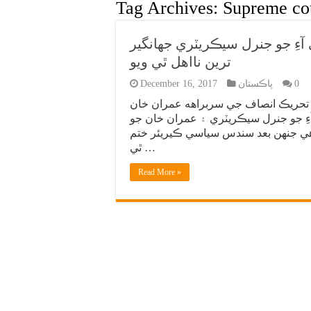
Tag Archives:
Supreme cou
آءِ جو جنرل سيڪريٽري جهانگير
ترين نااهل ٿي ويو
0
پاڪستان
December 16, 2017
ن تحريڪ انصاف جي سربراهه عمران خان
 آءِ جو جنرل سيڪريٽري ۽ عمران خان جو
 آهي جنهن بعد سندس سياسي ڪيريئر ختم
ٿي …
Read More »