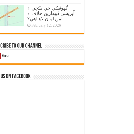
گهوٽڪي جي ڪچي ۾
آپريشن ڏوهارين خلاف ۽
امن امان لاءِ آهي؟
February 12, 2026
cribe to our Channel
 us on Facebook