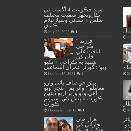
سنڌ حڪومت 4 آگسٽ تي
ڪارونجهر سميت مختلف
ضلعن ۾ معدني وسيلا نيلام
ڪندي
بال
July 29, 2023
1
Au
” فرزند
ڪراچي
لياقت علي
خان کي
شهيد به ڪراچي ۾ ڪيو
جاج
ويو“: گورنر عمران اسماعيل
October 17, 2021
1
Ma
پيئڻ جو صاف پاڻي وارو
معاملو ” واٽر بم “ بڻجي ويو
آهي،وڏو وزير اربع ڏينهن
ڪورٽ ۾ پيش ٿئي: سپريم
ظار
ڪورٽ
December 5, 2017
1
Ma
ائر
هزار خان
تو،
بجاراڻي کي
سو
هڪ ۽ فريحا