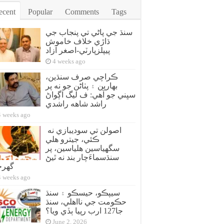
ecent
Popular
Comments
Tags
سنڌ جي پاڻي تي پنجاب جي
ڌاڙي خلاف خاموش
پيپلزپارٽي-اصغر آزاد
4 weeks ago
ڪراچي صرف سنڌين،
بهارين ۽ پٺاڻن جو نه پر
سڀني جو آهي: ف ليگ اڳواڻ
راشد شاهه راشدي
4 weeks ago
اصولن تي سوديبازي نه
ڪئي، جيترو هلي
سگهياسين هلياسين، پر
سنڌسماءَچار بند نه ٿيڻ
گهر
4 weeks ago
سيپڪو، حيسڪو ۽ سنڌ
حڪومت جي نااهلي، سنڌ
جا127 ارب رپيا ٻڏي ويا؟
June 2, 2026