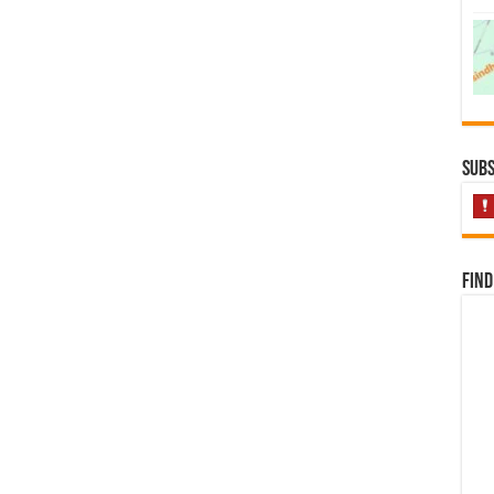
Subs
Find