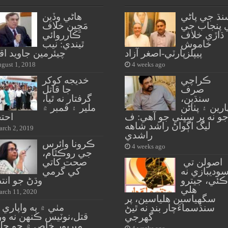
نڌ جي پاڻي
هاڻي وڏين
 پنجاب جي
مَڇِين خلاف
ڌاڙي خلاف
ڪارروائي
خاموش
ٿيندي: نيب
پيپلزپارٽي-اصغر آزاد
چيئرمين جاويد اق
gust 1, 2018
4 weeks ago
ڪراچي
خديجه کوکر
صرف
جا قاتل
سنڌين،
گرفتار نه ٿيا،
ارين ۽ پٺاڻن
ملير ۽ قمبر ۾
و نه پر سڀني جو آهي: ف
احت
ليگ اڳواڻ راشد شاهه
rch 2, 2019
راشدي
ڪرونا وائرس
4 weeks ago
جي روڪٿام،
اصولن تي
صحت کاتي
وديبازي نه
کي گرمي
ڪئي، جيترو
وڌڻ جو انت
هلي
rch 11, 2020
سگهياسين هلياسين، پر
مٺي ۾ ٻه واپاري ڀ
سنڌسماءَچار بند نه ٿيڻ
قتل،نوٽيس ڪنهن نه ور
گهرجي
ميرپور خاص ۾ جو جل