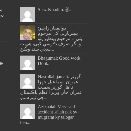
س
Shaz Khadim: ✌️...
تي
ذوالفقار راڄپر:
پيپلزپارٽي کي مرحوم
ڀٽي ۽ مرحوم بينظير ڀٽو
وانگر صرف ڪرسي کپي، هي ته
سڄي سنڌ وڪڻ...
Bhagumal: Good work.
به
Do it...
ج
Nasrullah jamali: گورنر
عمران اسماعيل جھڙا
نااهل گورنر سميت
عمران خان وزير اعظم پاڪستان
جي ٽيم سمو...
س
Azizhalai: Very said
accident .allah pak sy
mugfarat ky talbgar
hen...