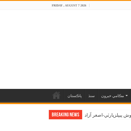
FRIDAY , AUGUST 7 2026
مڪامي خبرون
سنڌ
پاڪستان
Breaking News
 پيپلزپارٽي-اصغر آزاد