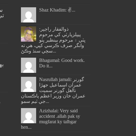
س
Shaz Khadim: ✌️...
تي
ذوالفقار راڄپر:
پيپلزپارٽي کي مرحوم
ڀٽي ۽ مرحوم بينظير ڀٽو
وانگر صرف ڪرسي کپي، هي ته
سڄي سنڌ وڪڻ...
Bhagumal: Good work.
به
Do it...
ج
Nasrullah jamali: گورنر
عمران اسماعيل جھڙا
نااهل گورنر سميت
عمران خان وزير اعظم پاڪستان
جي ٽيم سمو...
س
Azizhalai: Very said
accident .allah pak sy
mugfarat ky talbgar
hen...