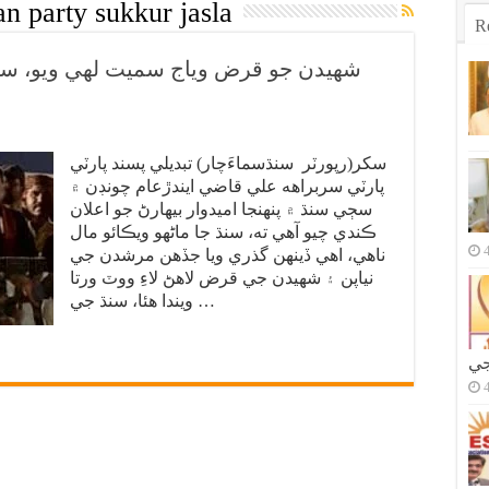
an party sukkur jasla
R
شهيدن جو قرض وياج سميت لهي ويو، سن
سکر(رپورٽر سنڌسماءَچار) تبديلي پسند پارٽي
پارٽي سربراهه علي قاضي ايندڙعام چونڊن ۾
سڄي سنڌ ۾ پنهنجا اميدوار بيهارڻ جو اعلان
ڪندي چيو آهي ته، سنڌ جا ماڻهو ويڪائو مال
ناهي، اهي ڏينهن گذري ويا جڏهن مرشدن جي
نياپن ۽ شهيدن جي قرض لاهڻ لاءِ ووٽ ورتا
ويندا هئا، سنڌ جي …
جي