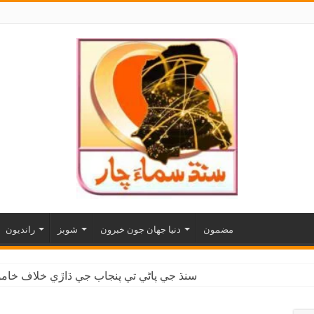
مضمون
دنيا جهان جون خبرون
شوبز
رانديون
سنڌ جي پاڻي تي پنجاب جي ڌاڙي خلاف خاموش