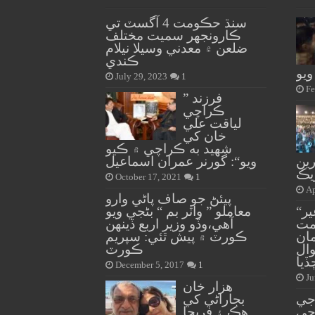
سنڌ حڪومت 4 آگسٽ تي
ڪارونجهر سميت مختلف
ضلعن ۾ معدني وسيلا نيلام
ڪندي
ويو
July 29, 2023
1
Fe
” فرزند
ڪراچي
لياقت علي
خان کي
شهيد به ڪراچي ۾ ڪيو
ين
ويو“: گورنر عمران اسماعيل
يڪ
October 17, 2021
1
Ap
پيئڻ جو صاف پاڻي وارو
“گهرو وزير جي آفيس غير
معاملو ” واٽر بم “ بڻجي ويو
مت
آهي،وڏو وزير اربع ڏينهن
ان
ڪورٽ ۾ پيش ٿئي: سپريم
ال
ڪورٽ
ڏيا
December 5, 2017
1
Ju
هزار خان
جي
بجاراڻي کي
جي
هڪ ۽ فريحا