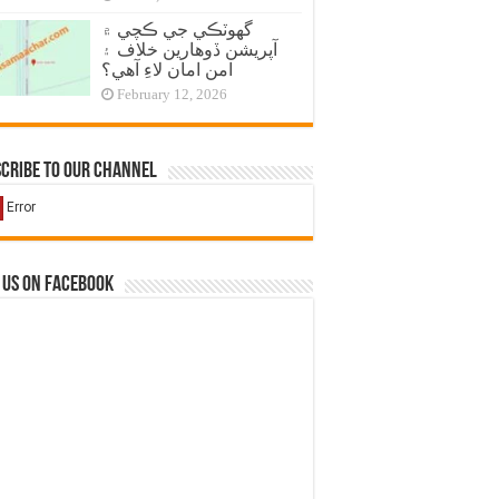
گهوٽڪي جي ڪچي ۾
آپريشن ڏوهارين خلاف ۽
امن امان لاءِ آهي؟
February 12, 2026
cribe to our Channel
 us on Facebook