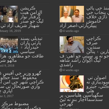
نڌ جي پاڻي
ڪرپشن
 پنجاب جي
الزامن هيٺ
ڌاڙي خلاف
گرفتار نواز
خاموش
ليگ جو صدر
پيپلزپارٽي-اصغر آزاد
شهباز شريف آزاد ٿي 
bruary 16, 2019
4 weeks ago
ڪراچي
تبديلي پسند
صرف
پارٽي پاران
سنڌين،
حيدرآباد ۾
ارين ۽ پٺاڻن
سياسي
و نه پر سڀني جو آهي: ف
طاقت جو مظاهرو، هزار
ليگ اڳواڻ راشد شاهه
ماڻهو شر
راشدي
ril 9, 2018
4 weeks ago
اصولن تي
محفوظ” سنڌ حڪو
وديبازي نه
ڪراچي شهر جي امن ام
ڪئي، جيترو
واري صورتحال تي سو
هلي
اڀاري ڇ
سگهياسين هلياسين، پر
ne 3, 2017
سنڌسماءَچار بند نه ٿيڻ
مضبوط مرڪز 
گهرجي
حڪمراني سبب ملڪ 