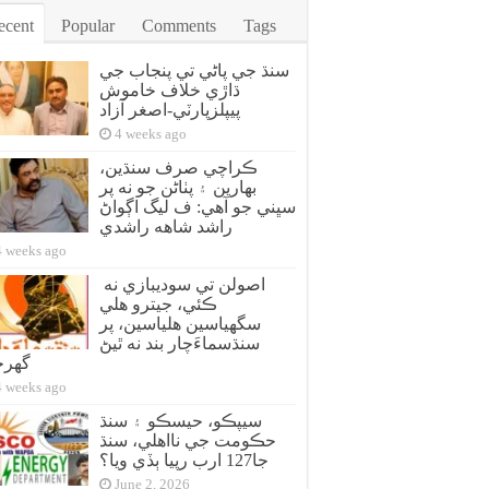
ecent
Popular
Comments
Tags
سنڌ جي پاڻي تي پنجاب جي
ڌاڙي خلاف خاموش
پيپلزپارٽي-اصغر آزاد
4 weeks ago
ڪراچي صرف سنڌين،
بهارين ۽ پٺاڻن جو نه پر
سڀني جو آهي: ف ليگ اڳواڻ
راشد شاهه راشدي
4 weeks ago
اصولن تي سوديبازي نه
ڪئي، جيترو هلي
سگهياسين هلياسين، پر
سنڌسماءَچار بند نه ٿيڻ
گهر
4 weeks ago
سيپڪو، حيسڪو ۽ سنڌ
حڪومت جي نااهلي، سنڌ
جا127 ارب رپيا ٻڏي ويا؟
June 2, 2026