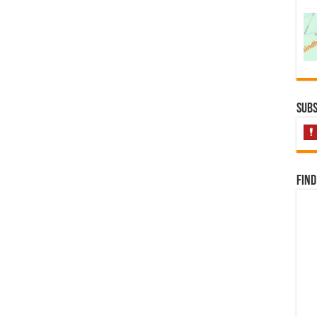
Subs
Find