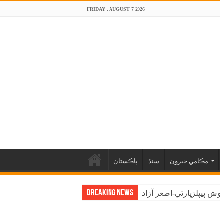
FRIDAY , AUGUST 7 2026
مڪامي خبرون
سنڌ
پاڪستان
Breaking News
 پيپلزپارٽي-اصغر آزاد