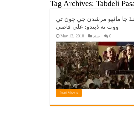
Tag Archives:
Tabdeli Pas
ڌ جا ماڻهو مرشدن جي چوڻ تي
ووٽ نه ڏيندو: علي قاضي
0
سنڌ
May 12, 2018
Read More »