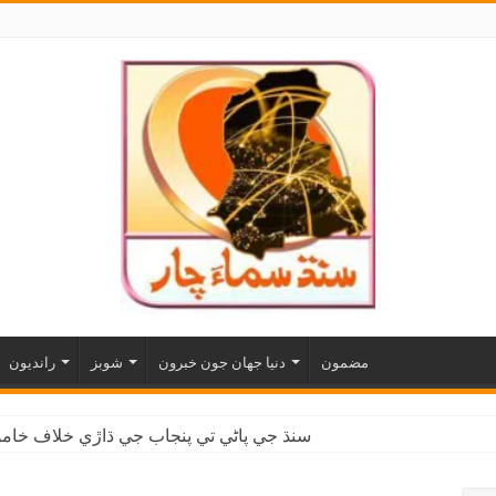
مضمون
دنيا جهان جون خبرون
شوبز
رانديون
سنڌ جي پاڻي تي پنجاب جي ڌاڙي خلاف خاموش