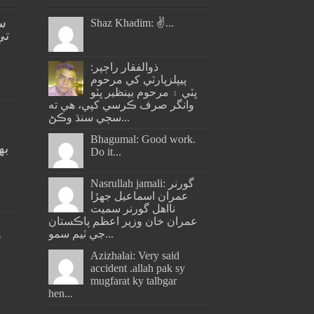
س
Shaz Khadim: ✌️...
تي
ذوالفقار راڄپر:
پيپلزپارٽي کي مرحوم
ڀٽي ۽ مرحوم بينظير ڀٽو
وانگر صرف ڪرسي کپي، هي ته
سڄي سنڌ وڪڻ...
Bhagumal: Good work.
به
Do it...
ج
Nasrullah jamali: گورنر
عمران اسماعيل جھڙا
نااهل گورنر سميت
عمران خان وزير اعظم پاڪستان
جي ٽيم سمو...
س
Azizhalai: Very said
accident .allah pak sy
mugfarat ky talbgar
hen...