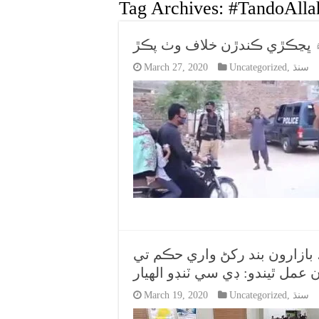
Tag Archives:
#TandoAlla
ر ۾ ڀڃڪڙي ڪندڙن خلاف وٺ پڪڙ
سنڌ
,
Uncategorized
March 27, 2020
بازارون بند رکڻ واري حڪم تي
مل ٿيندو: ڊي سي ٽنڊو الهيار
سنڌ
,
Uncategorized
March 19, 2020