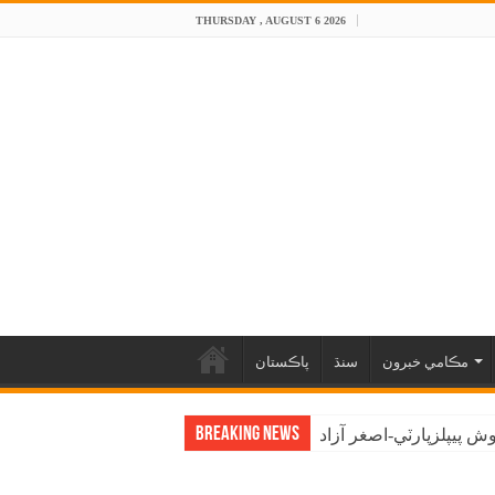
THURSDAY , AUGUST 6 2026
مڪامي خبرون
سنڌ
پاڪستان
Breaking News
 پيپلزپارٽي-اصغر آزاد