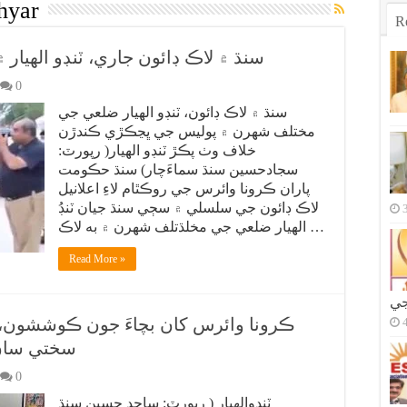
hyar
R
سنڌ ۾ لاڪ ڊائون جاري، ٽنڊو الهيا
0
سنڌ ۾ لاڪ ڊائون، ٽنڊو الهيار ضلعي جي
مختلف شهرن ۾ پوليس جي ڀڃڪڙي ڪندڙن
خلاف وٺ پڪڙ ٽنڊو الهيار( رپورٽ:
سجادحسين سنڌ سماءَچار) سنڌ حڪومت
پاران ڪرونا وائرس جي روڪٿام لاءِ اعلانيل
لاڪ ڊائون جي سلسلي ۾ سڄي سنڌ جيان ٽنڊُ
الهيار ضلعي جي مخلڌتلف شهرن ۾ به لاڪ …
Read More »
جي
ڪرونا وائرس کان بچاءَ جون ڪوششون، 
سختي سان ع
0
ٽنڊوالهيار ( رپورٽ: ساجد حسين سنڌ