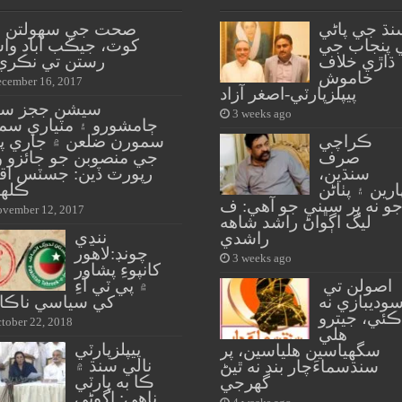
نڌ جي پاڻي
صحت جي سهولتن 
 پنجاب جي
کوٽ، جيڪب آباد وا
ڌاڙي خلاف
رستن تي نڪري آ
خاموش
cember 16, 2017
پيپلزپارٽي-اصغر آزاد
سيشن ججز سک
3 weeks ago
ڄامشورو ۽ مٽياري سم
ڪراچي
سمورن ضلعن ۾ جاري پا
صرف
جي منصوبن جو جائزو و
سنڌين،
رپورٽ ڏين: جسٽس اقب
ارين ۽ پٺاڻن
ڪلهو
و نه پر سڀني جو آهي: ف
vember 12, 2017
ليگ اڳواڻ راشد شاهه
ننڍي
راشدي
چونڊ:لاهور
3 weeks ago
کانپوءِ پشاور
اصولن تي
۾ پي ٽي آءِ
وديبازي نه
کي سياسي ناڪا
ڪئي، جيترو
tober 22, 2018
هلي
پيپلزپارٽي
سگهياسين هلياسين، پر
نالي سنڌ ۾
سنڌسماءَچار بند نه ٿيڻ
ڪا به پارٽي
گهرجي
ناهي: اڳوڻي