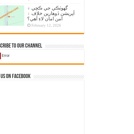
گهوٽڪي جي ڪچي ۾
آپريشن ڏوهارين خلاف ۽
امن امان لاءِ آهي؟
February 12, 2026
cribe to our Channel
 us on Facebook