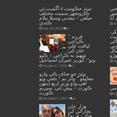
جي
سنڌ حڪومت 4 آگسٽ تي
سي
ڪارونجهر سميت مختلف
يا
ضلعن ۾ معدني وسيلا نيلام
ڪندي
De
July 29, 2023
1
ر،
يت
” فرزند
ڻي
ڪراچي
ٺي
لياقت علي
ال
خان کي
ڙو
شهيد به ڪراچي ۾ ڪيو
ويو“: گورنر عمران اسماعيل
No
October 17, 2021
1
پيئڻ جو صاف پاڻي وارو
معاملو ” واٽر بم “ بڻجي ويو
آهي،وڏو وزير اربع ڏينهن
مي
ڪورٽ ۾ پيش ٿئي: سپريم
ڪورٽ
Oc
December 5, 2017
1
هزار خان
بجاراڻي کي
هڪ ۽ فريحا