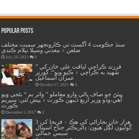
Popular Posts
سنڌ حڪومت 4 آگسٽ تي ڪارونجهر سميت مختلف
ضلعن ۾ معدني وسيلا نيلام ڪندي
July 29, 2023
1
” فرزند ڪراچي لياقت علي خان کي
شهيد به ڪراچي ۾ ڪيو ويو“: گورنر
عمران اسماعيل
October 17, 2021
1
پيئڻ جو صاف پاڻي وارو معاملو ” واٽر بم “ بڻجي ويو
آهي،وڏو وزير اربع ڏينهن ڪورٽ ۾ پيش ٿئي: سپريم
ڪورٽ
December 5, 2017
1
هزار خان بجاراڻي کي هڪ ۽ فريحا کي 3
گوليون لڳل هيون: ڊائريڪٽر جناح اسپتال
سيمي جمالي