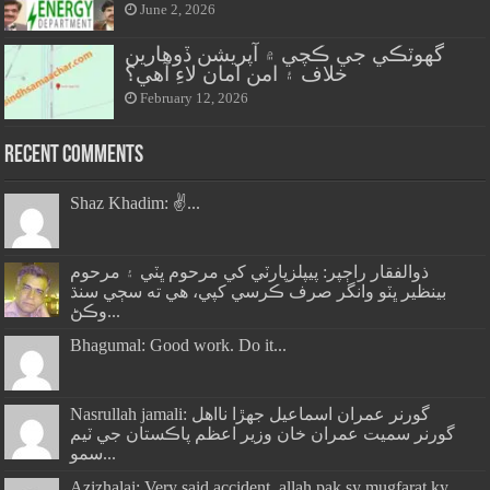
June 2, 2026
گهوٽڪي جي ڪچي ۾ آپريشن ڏوهارين
خلاف ۽ امن امان لاءِ آهي؟
February 12, 2026
Recent Comments
Shaz Khadim: ✌️...
ذوالفقار راڄپر: پيپلزپارٽي کي مرحوم ڀٽي ۽ مرحوم
بينظير ڀٽو وانگر صرف ڪرسي کپي، هي ته سڄي سنڌ
وڪڻ...
Bhagumal: Good work. Do it...
Nasrullah jamali: گورنر عمران اسماعيل جھڙا نااهل
گورنر سميت عمران خان وزير اعظم پاڪستان جي ٽيم
سمو...
Azizhalai: Very said accident .allah pak sy mugfarat ky