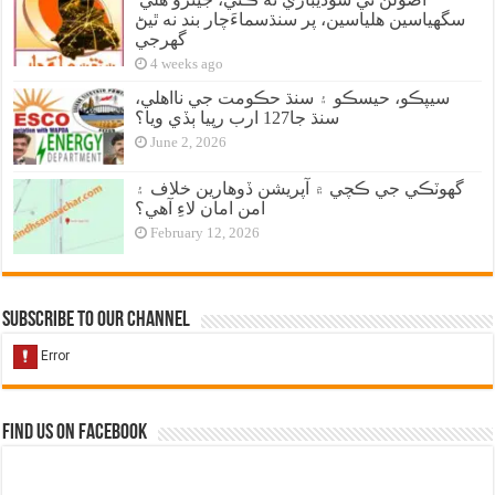
سگهياسين هلياسين، پر سنڌسماءَچار بند نه ٿيڻ
گهرجي
4 weeks ago
سيپڪو، حيسڪو ۽ سنڌ حڪومت جي نااهلي،
سنڌ جا127 ارب رپيا ٻڏي ويا؟
June 2, 2026
گهوٽڪي جي ڪچي ۾ آپريشن ڏوهارين خلاف ۽
امن امان لاءِ آهي؟
February 12, 2026
Subscribe to our Channel
Find us on Facebook