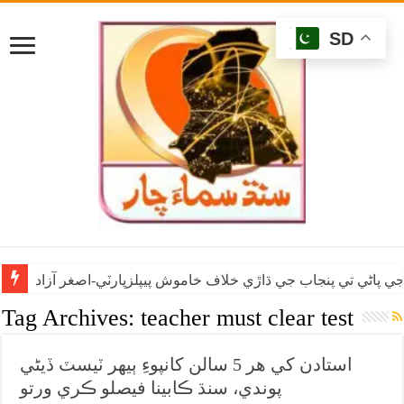
SD
ي پاڻي تي پنجاب جي ڌاڙي خلاف خاموش پيپلزپارٽي-اصغر آزاد
Tag Archives:
teacher must clear test
استادن کي هر 5 سالن کانپوءِ ٻيهر ٽيسٽ ڏيڻي
پوندي، سنڌ ڪابينا فيصلو ڪري ورتو