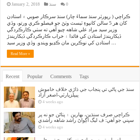
0
سنڌ
January 2, 2018
ڪراچي ( رپورٽر سنڌ سماءَ چار) سنڌ سرڪار صوبي ۾ استادن
کان هر 5 سالن کانپوءِ ٽيسٽ وٺڻ جو فيصلو ڪري ورتو، وڏي
وزير سيد مراد علي شاهه چيو آهي ته سٺي ڪارڪردگي
ڏيکاريندڙ استادن کي فائدا ۽ خراب ڪارڪردگي ڏيکاريندڙ
استادن کي نوڪرين مان ڪڍيو ويندو. وڏي وزير سيد …
Read More »
Recent
Popular
Comments
Tags
سنڌ جي پاڻي تي پنجاب جي ڌاڙي خلاف خاموش
پيپلزپارٽي-اصغر آزاد
4 weeks ago
ڪراچي صرف سنڌين، بهارين ۽ پٺاڻن جو نه پر
سڀني جو آهي: ف ليگ اڳواڻ راشد شاهه راشدي
4 weeks ago
اصولن تي سوديبازي نه ڪئي، جيترو هلي