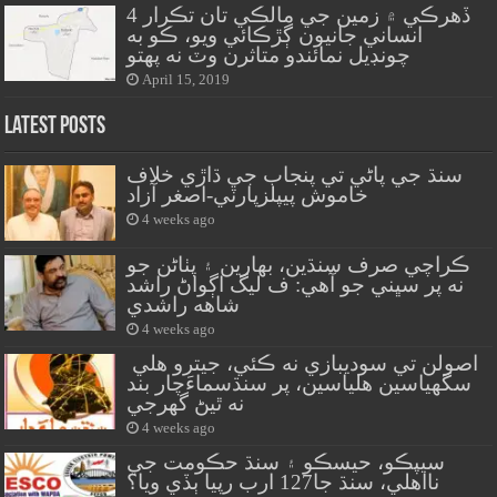
ڏهرڪي ۾ زمين جي مالڪي تان تڪرار 4
انساني جانيون ڳڙڪائي ويو، ڪو به
چونڊيل نمائندو متاثرن وٽ نه پهتو
April 15, 2019
Latest Posts
سنڌ جي پاڻي تي پنجاب جي ڌاڙي خلاف
خاموش پيپلزپارٽي-اصغر آزاد
4 weeks ago
ڪراچي صرف سنڌين، بهارين ۽ پٺاڻن جو
نه پر سڀني جو آهي: ف ليگ اڳواڻ راشد
شاهه راشدي
4 weeks ago
اصولن تي سوديبازي نه ڪئي، جيترو هلي
سگهياسين هلياسين، پر سنڌسماءَچار بند
نه ٿيڻ گهرجي
4 weeks ago
سيپڪو، حيسڪو ۽ سنڌ حڪومت جي
نااهلي، سنڌ جا127 ارب رپيا ٻڏي ويا؟