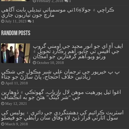
February 2, 2018
1
ڪراچي ۾ جولاءِ16تي موسمياتي تبديلي بابت آگاهي
مارچ جون تياريون جاري
July 11, 2023
1
Random Posts
ايف آءِ اي جو انور مجيد جي اومني گروپ
جي آفيس تي ڇاپو، اهم رڪارڊ تحويل ۾
ورتو ويو،اهم گرفتارين جو امڪان
October 10, 2018
پ پ خيرپور جي ترجمان علي شير مڪول جي شڪي
زيادتين خلاف احتجاج، پاڻ ساڙڻ جو چتاءُ
April 11, 2018
اغوا ٿيل پورهيت موهن لال بازياب، گهوٽڪي ۾ ڏوهارين
جي “شر گينگ” هئڻ جو به انڪشاف
May 12, 2021
اسٽريٽ ڪرائيم کي دهشتگردي جي دائري ۽ پوليس کي
سول اٿارٽي قرار ڏيڻ لاءِ وفاق سان رابطي جو فيصلو
March 9, 2018