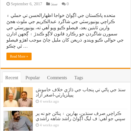
0
سنڌ
September 6, 2017
متحده پاڪستان جي اڳواڻ خواجا اظهارالحسن تي حملي ۾
ڪراچي يونيورسٽي جي شاگرد عبدالڪريم جي ملوث هجڻ
وارين ثابتين بعد، فيصلو ڪيو ويو آهي ته، يونيورسٽي جي
سمورن شاگردن جو رڪارڊ قانون لاڳو ڪندڙ ۽ ڳجهن ادارن
جي حوالي ڪيو ويندو. ذريعن کان مليل ڄاڻ موجب اهڙو فيصلو
ٿي چڪو …
Read More »
Recent
Popular
Comments
Tags
سنڌ جي پاڻي تي پنجاب جي ڌاڙي خلاف خاموش
پيپلزپارٽي-اصغر آزاد
4 weeks ago
ڪراچي صرف سنڌين، بهارين ۽ پٺاڻن جو نه پر
سڀني جو آهي: ف ليگ اڳواڻ راشد شاهه راشدي
4 weeks ago