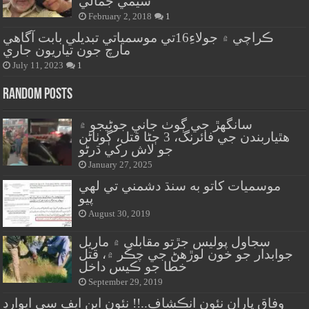
سيمي جمالي
February 2, 2018
1
ڪراچي ۾ جولاءِ16تي موسمياتي تبديلي بابت آگاهي
مارچ جون تياريون جاري
July 11, 2023
1
Random Posts
سانگهڙ جي ڳوٺ جاني جوڻيجو ۾
هٿياربندن جي فائرنگ، 3 ڄڻا قتل، ڳوٺاڻن
جو لاش رکي ڌرڻو
January 27, 2025
موسميات کاتو به سنڌ دشمني تي لهي
پيو
August 30, 2019
سجاول پوليس جڙتو مقابلي ۾ ماريل
جوابدار جو خون لوڙهڻ جي چڪر ۾، قتل
خطا جو ڪيس داخل
September 29, 2019
وفاق پاران نئون انڪشاف..!! نئون اين ايف سي ايوارڊ