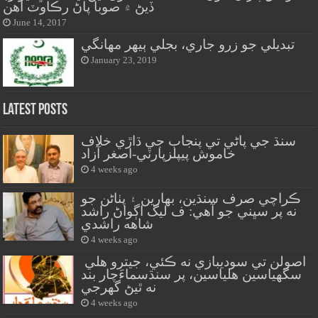
ڏيڻ ۾ صوبا پاڻ رڪاوٽ آهن
June 14, 2017
تبديلي جو زرو جاري، بجلي ٻيهر مهانگي
January 23, 2019
Latest Posts
سنڌ جي پاڻي تي پنجاب جي ڌاڙي خلاف
خاموش پيپلزپارٽي-اصغر آزاد
4 weeks ago
ڪراچي صرف سنڌين، بهارين ۽ پٺاڻن جو
نه پر سڀني جو آهي: ف ليگ اڳواڻ راشد
شاهه راشدي
4 weeks ago
اصولن تي سوديبازي نه ڪئي، جيترو هلي
سگهياسين هلياسين، پر سنڌسماءَچار بند
نه ٿيڻ گهرجي
4 weeks ago