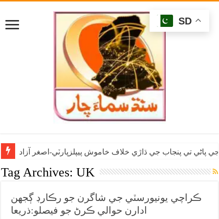
SD
ي پاڻي تي پنجاب جي ڌاڙي خلاف خاموش پيپلزپارٽي-اصغر آزاد
Tag Archives:
UK
ڪراچي يونيورسٽي جي شاگرن جو رڪارڊ ڳجهن
ادارن حوالي ڪرڻ جو فيصلو:ذريعا