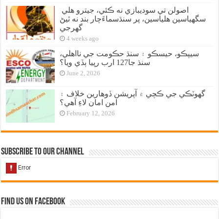
اصولن تي سوديبازي نه ڪئي، جيترو هلي
سگهياسين هلياسين، پر سنڌسماءَچار بند نه ٿيڻ
گهرجي
4 weeks ago
سيپڪو، حيسڪو ۽ سنڌ حڪومت جي نااهلي،
سنڌ جا127 ارب رپيا ٻڏي ويا؟
June 2, 2026
گهوٽڪي جي ڪچي ۾ آپريشن ڏوهارين خلاف ۽
امن امان لاءِ آهي؟
February 12, 2026
Subscribe to our Channel
Find us on Facebook