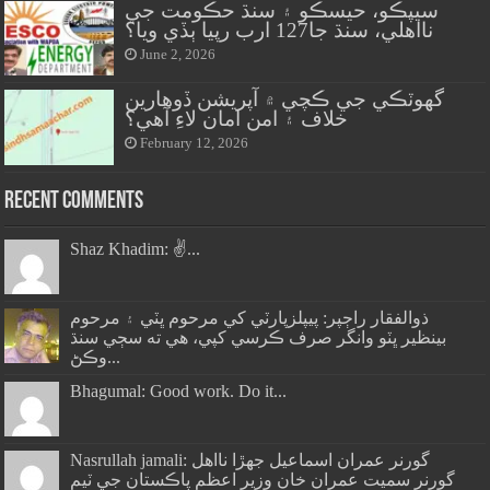
سيپڪو، حيسڪو ۽ سنڌ حڪومت جي
نااهلي، سنڌ جا127 ارب رپيا ٻڏي ويا؟
June 2, 2026
گهوٽڪي جي ڪچي ۾ آپريشن ڏوهارين
خلاف ۽ امن امان لاءِ آهي؟
February 12, 2026
Recent Comments
Shaz Khadim: ✌️...
ذوالفقار راڄپر: پيپلزپارٽي کي مرحوم ڀٽي ۽ مرحوم
بينظير ڀٽو وانگر صرف ڪرسي کپي، هي ته سڄي سنڌ
وڪڻ...
Bhagumal: Good work. Do it...
Nasrullah jamali: گورنر عمران اسماعيل جھڙا نااهل
گورنر سميت عمران خان وزير اعظم پاڪستان جي ٽيم