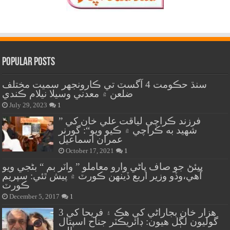
Popular Posts
سنڌ حڪومت 4 آگسٽ تي ڪارونجهر سميت مختلف
ضلعن ۾ معدني وسيلا نيلام ڪندي
July 29, 2023
1
” فرزند ڪراچي لياقت علي خان کي
شهيد به ڪراچي ۾ ڪيو ويو“: گورنر
عمران اسماعيل
October 17, 2021
1
پيئڻ جو صاف پاڻي وارو معاملو ” واٽر بم “ بڻجي ويو
آهي،وڏو وزير اربع ڏينهن ڪورٽ ۾ پيش ٿئي: سپريم
ڪورٽ
December 5, 2017
1
هزار خان بجاراڻي کي هڪ ۽ فريحا کي 3
گوليون لڳل هيون: ڊائريڪٽر جناح اسپتال