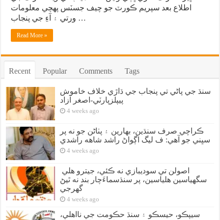
اطلاع بعد سپريم ڪورٽ جو چيف جسٽس پهچي معلومات
ورتي ۽ آءِ جي پنجاب …
Read More »
Recent
Popular
Comments
Tags
سنڌ جي پاڻي تي پنجاب جي ڌاڙي خلاف خاموش
پيپلزپارٽي-اصغر آزاد
4 weeks ago
ڪراچي صرف سنڌين، بهارين ۽ پٺاڻن جو نه پر
سڀني جو آهي: ف ليگ اڳواڻ راشد شاهه راشدي
4 weeks ago
اصولن تي سوديبازي نه ڪئي، جيترو هلي
سگهياسين هلياسين، پر سنڌسماءَچار بند نه ٿيڻ
گهرجي
4 weeks ago
سيپڪو، حيسڪو ۽ سنڌ حڪومت جي نااهلي،