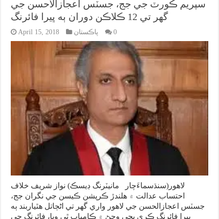
سپريم ڪورٽ جي جج، جسٽس اعجازالاحسن جي
گهر تي 12 ڪلاڪن دوران ٻه ڀيرا فائرنگ
0
پاڪستان
April 15, 2018
لاهور(سنڌسماءَچار مانيٽرنگ ڊيسڪ) نواز شريف خلاف
احتساب عدالت ۾ هلندڙ ڪرپشن ڪيسن جي نگران جج،
جسٽس اعجازالحسن جي لاهور واري گهر تي اڻڄاتل هٿياربند ٻه
ڀيرا فائرنگ ڪري ڀڄي وڃڻ ۾ ڪامياب ٿي ويا، فائرنگ جي