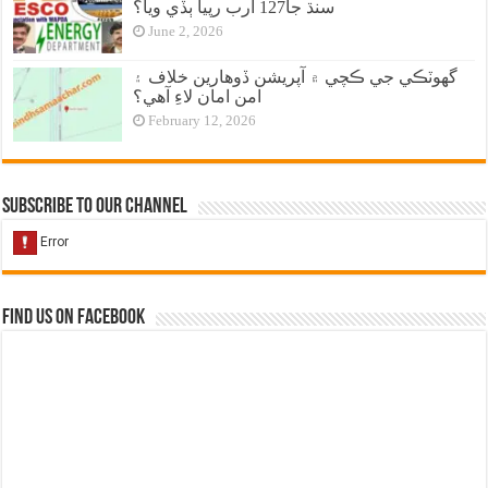
سنڌ جا127 ارب رپيا ٻڏي ويا؟
June 2, 2026
گهوٽڪي جي ڪچي ۾ آپريشن ڏوهارين خلاف ۽
امن امان لاءِ آهي؟
February 12, 2026
Subscribe to our Channel
Find us on Facebook