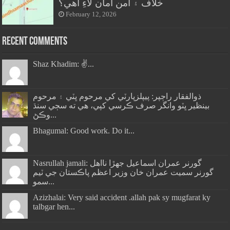
خلاف ۽ امن امان لاءِ آهي؟
February 12, 2026
Recent Comments
Shaz Khadim: ✌️...
ذوالفقار راڄپر: پيپلزپارٽي کي مرحوم ڀٽي ۽ مرحوم
بينظير ڀٽو وانگر صرف ڪرسي کپي، هي ته سڄي سنڌ
وڪڻ...
Bhagumal: Good work. Do it...
Nasrullah jamali: گورنر عمران اسماعيل جھڙا نااهل
گورنر سميت عمران خان وزير اعظم پاڪستان جي ٽيم
سمو...
Azizhalai: Very said accident .allah pak sy mugfarat ky
talbgar hen...