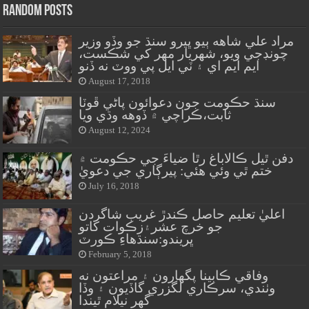
Random Posts
مراد علي شاهه ٻيو ڀيرو سنڌ جو وڏو وزير
چونڊجي ويو، شهريار مهر کي شڪست،
ايم ايم اي ۽ ٽي ايل پي ووٽ نه ڏنو
August 17, 2018
سنڌ حڪومت جون دعوائون پاڻي ڦوٽا
ثابت،ڪراچي ۾ ڏوهه وڌي ويا
August 12, 2024
دفن ٿيل ڪالاباغ رٿا ضياءَ جي حڪومت ۾
ختم ٿي وئي هئي: پيرڳاري جي دعويٰ
July 16, 2018
اعليٰ تعليم حاصل ڪندڙ غريب شاگردن
جو خرچ عشر۽زڪوات کاتو
ڀريندو:سنڌهاءِ ڪورٽ
February 5, 2018
وفاقي ڪابينا پگهارون ۽ مراعتون نه
وٺندي، سرڪاري لگزري گاڏيون ۽ وڏا
گهر نيلام ٿيندا