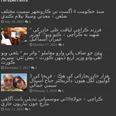
Popular Posts
سنڌ حڪومت 4 آگسٽ تي ڪارونجهر سميت مختلف
ضلعن ۾ معدني وسيلا نيلام ڪندي
July 29, 2023
1
” فرزند ڪراچي لياقت علي خان کي
شهيد به ڪراچي ۾ ڪيو ويو“: گورنر
عمران اسماعيل
October 17, 2021
1
پيئڻ جو صاف پاڻي وارو معاملو ” واٽر بم “ بڻجي ويو
آهي،وڏو وزير اربع ڏينهن ڪورٽ ۾ پيش ٿئي: سپريم
ڪورٽ
December 5, 2017
1
هزار خان بجاراڻي کي هڪ ۽ فريحا کي 3
گوليون لڳل هيون: ڊائريڪٽر جناح اسپتال
سيمي جمالي
February 2, 2018
1
ڪراچي ۾ جولاءِ16تي موسمياتي تبديلي بابت آگاهي
مارچ جون تياريون جاري
July 11, 2023
1