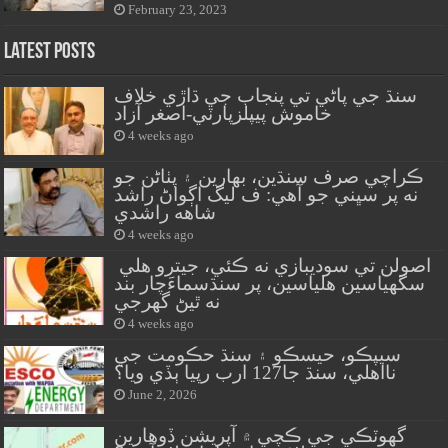
February 23, 2023
Latest Posts
سنڌ جي پاڻي تي پنجاب جي ڌاڙي خلاف
خاموش پيپلزپارٽي-اصغر آزاد
4 weeks ago
ڪراچي صرف سنڌين، بهارين ۽ پٺاڻن جو
نه پر سڀني جو آهي: ف ليگ اڳواڻ راشد
شاهه راشدي
4 weeks ago
اصولن تي سوديبازي نه ڪئي، جيترو هلي
سگهياسين هلياسين، پر سنڌسماءَچار بند
نه ٿيڻ گهرجي
4 weeks ago
سيپڪو، حيسڪو ۽ سنڌ حڪومت جي
نااهلي، سنڌ جا127 ارب رپيا ٻڏي ويا؟
June 2, 2026
گهوٽڪي جي ڪچي ۾ آپريشن ڏوهارين