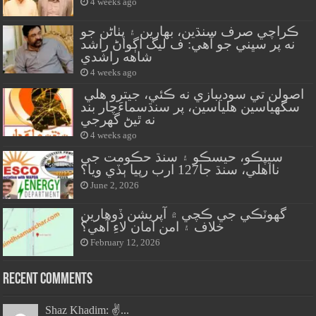
4 weeks ago
ڪراچي صرف سنڌين، بهارين ۽ پٺاڻن جو
نه پر سڀني جو آهي: ف ليگ اڳواڻ راشد
شاهه راشدي
4 weeks ago
اصولن تي سوديبازي نه ڪئي، جيترو هلي
سگهياسين هلياسين، پر سنڌسماءَچار بند
نه ٿيڻ گهرجي
4 weeks ago
سيپڪو، حيسڪو ۽ سنڌ حڪومت جي
نااهلي، سنڌ جا127 ارب رپيا ٻڏي ويا؟
June 2, 2026
گهوٽڪي جي ڪچي ۾ آپريشن ڏوهارين
خلاف ۽ امن امان لاءِ آهي؟
February 12, 2026
Recent Comments
Shaz Khadim: ✌️...