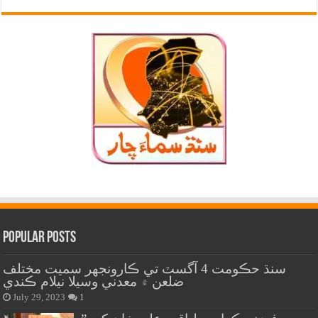
Popular Posts
سنڌ حڪومت 4 آگسٽ تي ڪارونجهر سميت مختلف
ضلعن ۾ معدني وسيلا نيلام ڪندي
July 29, 2023
1