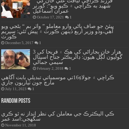
” فرزند ڪراچي لياقت علي خان کي
شهيد به ڪراچي ۾ ڪيو ويو“: گورنر
عمران اسماعيل
October 17, 2021
1
پيئڻ جو صاف پاڻي وارو معاملو ” واٽر بم “ بڻجي ويو
آهي،وڏو وزير اربع ڏينهن ڪورٽ ۾ پيش ٿئي: سپريم
ڪورٽ
December 5, 2017
1
هزار خان بجاراڻي کي هڪ ۽ فريحا کي 3
گوليون لڳل هيون: ڊائريڪٽر جناح اسپتال
سيمي جمالي
February 2, 2018
1
ڪراچي ۾ جولاءِ16تي موسمياتي تبديلي بابت آگاهي
مارچ جون تياريون جاري
July 11, 2023
1
Random Posts
ڪي اليڪٽرڪ جي معاملن کي نظر انداز نه ٿو ڪري
سگهجي:اسد عمر
November 11, 2018