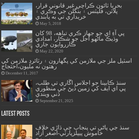
بحريا ٽائون ڪراچي غير قانوني قرار،
پلاٽن، فليٽس ۽ بنگلن جي وڪري ۽
خريداري تي به پابندي
May 5, 2018
پي آءِ اي جو جهاز ڪري تباهه، 98 کان
وڌيڪ ماڻهو اجل جو شڪار، امدادي
ڪارروايون جاري
May 22, 2020
اسٽيل ملز جي ملازمن کي پگهارون ۽ رٽائرڊ ملازمن کي
رهتون نه مليون،احتجاج
December 11, 2017
سنڌ ڪابينا جو اجلاس اڱاري تي طلب،
پي اي ايف کي زمين ڏيڻ جي منظوري
ڏني ويندي
September 21, 2025
Latest Posts
سنڌ جي پاڻي تي پنجاب جي ڌاڙي خلاف
خاموش پيپلزپارٽي-اصغر آزاد