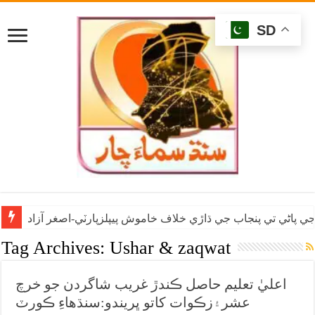
SD
ي پاڻي تي پنجاب جي ڌاڙي خلاف خاموش پيپلزپارٽي-اصغر آزاد
Tag Archives:
Ushar & zaqwat
اعليٰ تعليم حاصل ڪندڙ غريب شاگردن جو خرچ
عشر۽زڪوات کاتو ڀريندو:سنڌهاءِ ڪورٽ