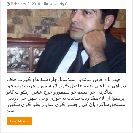
0
سنڌ
February 5, 2018
حيدرآباد( خاص نمائندو سنڌسماءَچار) سنڌ هاءِ ڪورٽ حڪم
ڏنو آهي ته، اعليٰ تعليم حاصل ڪرڻ لاءِ سمورن غريب /مستحق
شاگردن جي تعليم جو سممورو خرچ عشر۽زڪوات کاتو
ڀريندو؛ ان لاءِ هڪ ويب سائيٽ به جوڙي وڃي جنهن جي ذريعي
مستحق شاگرد پاڻ کي رجسٽر ڪري سڌو رابطو ڪري سگهن.
سنڌ …
Read More »