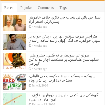
Recent
Popular
Comments
Tags
سنڌ جي پاڻي تي پنجاب جي ڌاڙي خلاف خاموش
پيپلزپارٽي-اصغر آزاد
4 weeks ago
ڪراچي صرف سنڌين، بهارين ۽ پٺاڻن جو نه پر
سڀني جو آهي: ف ليگ اڳواڻ راشد شاهه راشدي
4 weeks ago
اصولن تي سوديبازي نه ڪئي، جيترو هلي
سگهياسين هلياسين، پر سنڌسماءَچار بند نه ٿيڻ
گهرجي
4 weeks ago
سيپڪو، حيسڪو ۽ سنڌ حڪومت جي نااهلي،
سنڌ جا127 ارب رپيا ٻڏي ويا؟
June 2, 2026
گهوٽڪي جي ڪچي ۾ آپريشن ڏوهارين خلاف ۽
امن امان لاءِ آهي؟
February 12, 2026