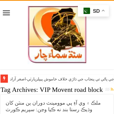
SD
ي پاڻي تي پنجاب جي ڌاڙي خلاف خاموش پيپلزپارٽي-اصغر آزاد
Tag Archives:
VIP Movent road block
ملڪ ۾ وي آءِ پي موومينٽ دوران ٻن منٽن کان
وڌيڪ رستا بند نه ڪيا وڃن: سپريم ڪورٽ