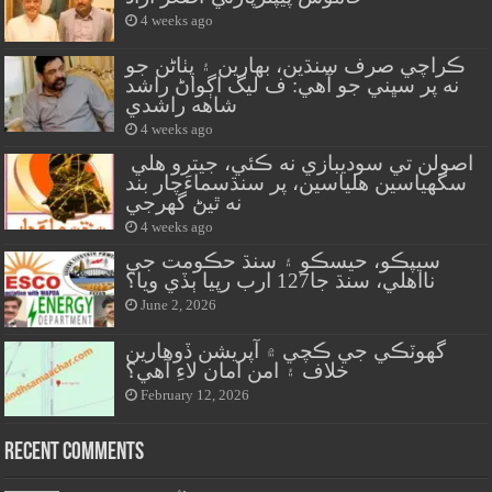
4 weeks ago
ڪراچي صرف سنڌين، بهارين ۽ پٺاڻن جو
نه پر سڀني جو آهي: ف ليگ اڳواڻ راشد
شاهه راشدي
4 weeks ago
اصولن تي سوديبازي نه ڪئي، جيترو هلي
سگهياسين هلياسين، پر سنڌسماءَچار بند
نه ٿيڻ گهرجي
4 weeks ago
سيپڪو، حيسڪو ۽ سنڌ حڪومت جي
نااهلي، سنڌ جا127 ارب رپيا ٻڏي ويا؟
June 2, 2026
گهوٽڪي جي ڪچي ۾ آپريشن ڏوهارين
خلاف ۽ امن امان لاءِ آهي؟
February 12, 2026
Recent Comments