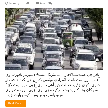
0
سنڌ
January 17, 2018
ڪراچي (سنڌسماءَچار مانيٽرنگ ڊيسڪ) سپريم ڪورٽ وي
آءِ پي موومينٽ بابت پاڻمرادي نوٽيس ڪيس جو لکت ۾ فيصلو
جاري ڪري ڇڏيو، عدالت چيو آهي ته وي آءِ پي موومينٽ لاءِ 2
منٽن کان وڌيڪ روڊ بند نه رکيو وڃي. وي آءِ پي موومنٽ واري
ورتو پاڻمرادو نوٽيس ڪيس بابت چيف …
Read More »