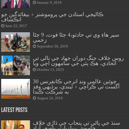
January 9, 2019
ڪاليجي استادن جي پروموشنز ۾ بيقائدگين جو
انڪشاف
June 22, 2017
سپر هاءِ وي تي حادثو،4 ڄڻا فوت، 9 ڄڻا
زخمي
September 30, 2019
روس خلاف جنگ دوران جهاد جي نالي تي
اتحادي، هڪ ٻئي جي سامهون اچي ويا
October 13, 2025
چوٿين عالمي ونڊ انرجي ڪانفرنس 30
آگسٽ تي ڪراچي ۾ ٿيندي، پرڏيهي وفد
به شرڪت ڪندا
August 24, 2019
Latest Posts
سنڌ جي پاڻي تي پنجاب جي ڌاڙي خلاف
خاموش پيپلزپارٽي-اصغر آزاد