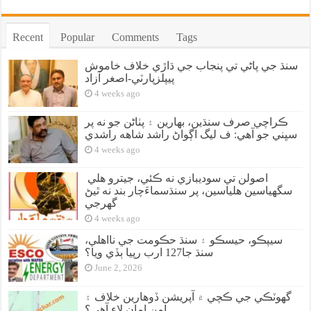
Recent
Popular
Comments
Tags
سنڌ جي پاڻي تي پنجاب جي ڌاڙي خلاف خاموش
پيپلزپارٽي-اصغر آزاد
4 weeks ago
ڪراچي صرف سنڌين، بهارين ۽ پٺاڻن جو نه پر
سڀني جو آهي: ف ليگ اڳواڻ راشد شاهه راشدي
4 weeks ago
اصولن تي سوديبازي نه ڪئي، جيترو هلي
سگهياسين هلياسين، پر سنڌسماءَچار بند نه ٿيڻ
گهرجي
4 weeks ago
سيپڪو، حيسڪو ۽ سنڌ حڪومت جي نااهلي،
سنڌ جا127 ارب رپيا ٻڏي ويا؟
June 2, 2026
گهوٽڪي جي ڪچي ۾ آپريشن ڏوهارين خلاف ۽
امن امان لاءِ آهي؟