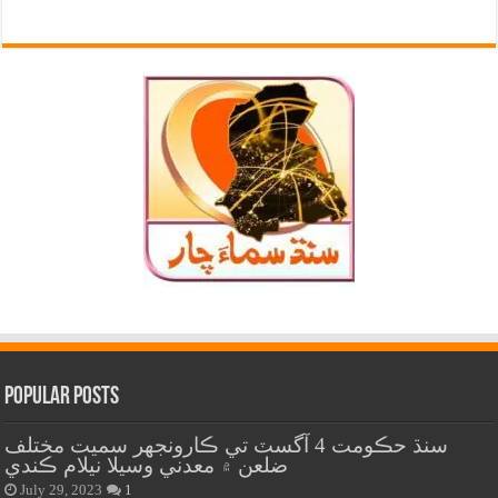
Popular Posts
سنڌ حڪومت 4 آگسٽ تي ڪارونجهر سميت مختلف
ضلعن ۾ معدني وسيلا نيلام ڪندي
July 29, 2023
1