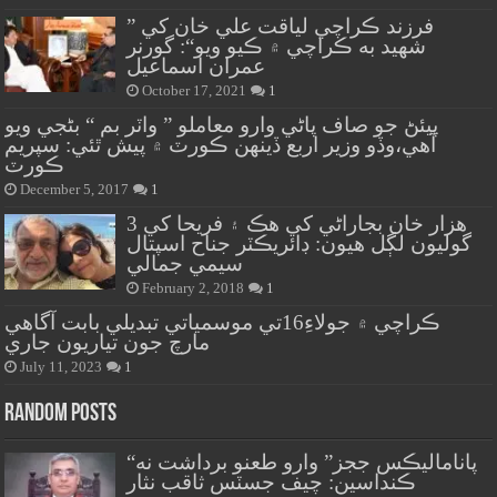
” فرزند ڪراچي لياقت علي خان کي
شهيد به ڪراچي ۾ ڪيو ويو“: گورنر
عمران اسماعيل
October 17, 2021
1
پيئڻ جو صاف پاڻي وارو معاملو ” واٽر بم “ بڻجي ويو
آهي،وڏو وزير اربع ڏينهن ڪورٽ ۾ پيش ٿئي: سپريم
ڪورٽ
December 5, 2017
1
هزار خان بجاراڻي کي هڪ ۽ فريحا کي 3
گوليون لڳل هيون: ڊائريڪٽر جناح اسپتال
سيمي جمالي
February 2, 2018
1
ڪراچي ۾ جولاءِ16تي موسمياتي تبديلي بابت آگاهي
مارچ جون تياريون جاري
July 11, 2023
1
Random Posts
“پاناماليڪس ججز” وارو طعنو برداشت نه
ڪنداسين: چيف جسٽس ثاقب نثار