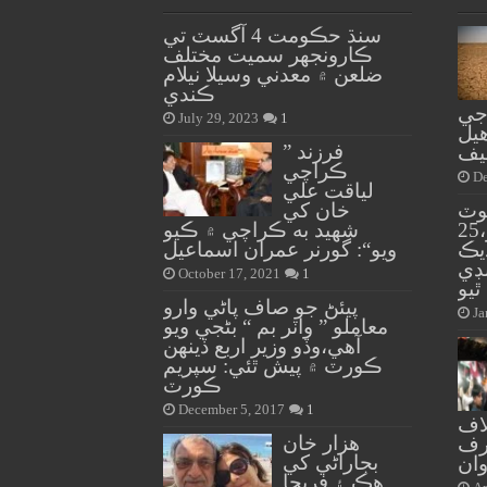
سنڌ حڪومت 4 آگسٽ تي
ڪارونجهر سميت مختلف
ضلعن ۾ معدني وسيلا نيلام
ڪندي
جي
July 29, 2023
1
يل
” فرزند
يف
ڪراچي
De
لياقت علي
موٽ
خان کي
ڪنٽرول بم ڌماڪو،25
شهيد به ڪراچي ۾ ڪيو
ان وڌيڪ
ويو“: گورنر عمران اسماعيل
ڊي
October 17, 2021
1
ٿيو
پيئڻ جو صاف پاڻي وارو
Ja
معاملو ” واٽر بم “ بڻجي ويو
آهي،وڏو وزير اربع ڏينهن
ڪورٽ ۾ پيش ٿئي: سپريم
ڪورٽ
December 5, 2017
1
اف
هزار خان
رف
بجاراڻي کي
وان
هڪ ۽ فريحا