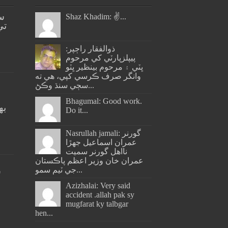
س
Shaz Khadim: ✌️...
تي
ذوالفقار راڄپر:
پيپلزپارٽي کي مرحوم
ڀٽي ۽ مرحوم بينظير ڀٽو
وانگر صرف ڪرسي کپي، هي ته
سڄي سنڌ وڪڻ...
Bhagumal: Good work.
به
Do it...
ج
Nasrullah jamali: گورنر
عمران اسماعيل جھڙا
نااهل گورنر سميت
عمران خان وزير اعظم پاڪستان
جي ٽيم سمو...
س
Azizhalai: Very said
accident .allah pak sy
mugfarat ky talbgar
hen...