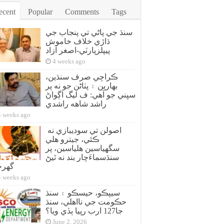
ecent
Popular
Comments
Tags
سنڌ جي پاڻي تي پنجاب جي
ڌاڙي خلاف خاموش
پيپلزپارٽي-اصغر آزاد
4 weeks ago
ڪراچي صرف سنڌين،
بهارين ۽ پٺاڻن جو نه پر
سڀني جو آهي: ف ليگ اڳواڻ
راشد شاهه راشدي
4 weeks ago
اصولن تي سوديبازي نه
ڪئي، جيترو هلي
سگهياسين هلياسين، پر
سنڌسماءَچار بند نه ٿيڻ
گهر
4 weeks ago
سيپڪو، حيسڪو ۽ سنڌ
حڪومت جي نااهلي، سنڌ
جا127 ارب رپيا ٻڏي ويا؟
June 2, 2026