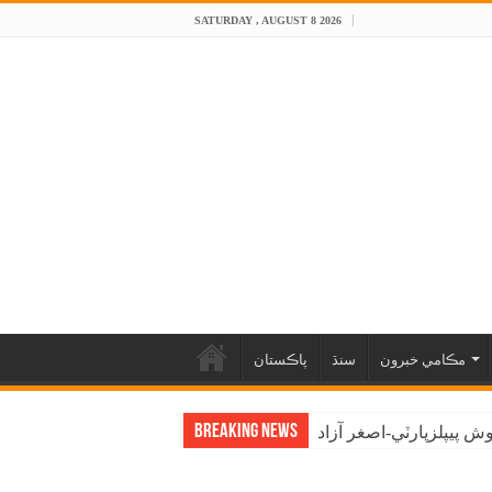
SATURDAY , AUGUST 8 2026
مڪامي خبرون
سنڌ
پاڪستان
Breaking News
 پيپلزپارٽي-اصغر آزاد