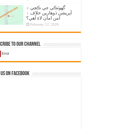
گهوٽڪي جي ڪچي ۾
آپريشن ڏوهارين خلاف ۽
امن امان لاءِ آهي؟
February 12, 2026
cribe to our Channel
 us on Facebook