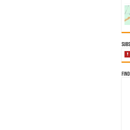
Subs
Find