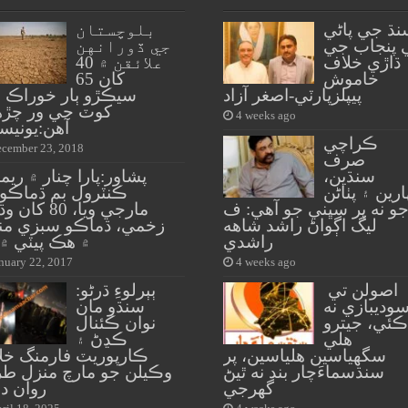
نڌ جي پاڻي
بلوچستان
 پنجاب جي
جي ڏورانهن
ڌاڙي خلاف
علائقن ۾ 40
خاموش
کان 65
پيپلزپارٽي-اصغر آزاد
سيڪڙو ٻار خوراڪ 
کوٽ جي ور چڙه
4 weeks ago
آهن:يونيس
ڪراچي
cember 23, 2018
صرف
سنڌين،
پشاور:پارا چنار ۾ ري
ارين ۽ پٺاڻن
و نه پر سڀني جو آهي: ف
مارجي ويا، 80 ک
ليگ اڳواڻ راشد شاهه
زخمي، ڌماڪو سبزي من
راشدي
۾ هڪ پيٽي ۾ 
nuary 22, 2017
4 weeks ago
اصولن تي
ٻٻرلوءِ ڌرڻو:
وديبازي نه
سنڌو مان
ڪئي، جيترو
نوان ڪئنال
هلي
ڪڍڻ ۽
سگهياسين هلياسين، پر
ڪارپوريٽ فارمنگ خل
سنڌسماءَچار بند نه ٿيڻ
وڪيلن جو مارچ منزل ط
گهرجي
روان د