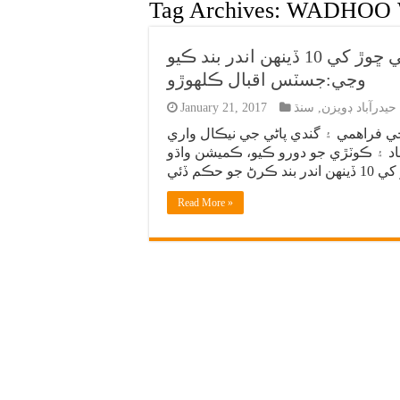
Tag Archives:
WADHOO 
ڪوٽڙي: واڌو واهه ۾ گندي پاڻي جي ڇوڙ کي 10 ڏينهن اندر بند ڪيو
وڃي:جسٽس اقبال ڪلهوڙو
حيدرآباد ڊويزن
,
سنڌ
January 21, 2017
ي فراهمي ۽ گندي پاڻي جي نيڪال واري
آباد ۽ ڪوٽڙي جو دورو ڪيو، ڪميشن واڌو
Read More »