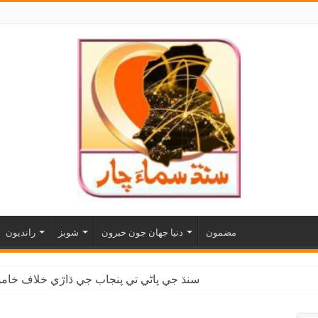
مضمون
دنيا جهان جون خبرون
شوبز
رانديون
سنڌ جي پاڻي تي پنجاب جي ڌاڙي خلاف خاموش