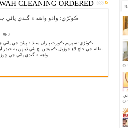
WAH CLEANING ORDERED
R
0
ڪوٽڙي: سپريم ڪورٽ پاران سنڌ ۾ پيئڻ جي پاڻي ج
نظام جي جاچ لاءِ جوڙيل ڪميشن اڄ ٻئي ڏينهن به حيدر 
واهه ۾ گندي پاڻي جي ڇوڙ کي 10 ڏينهن اندر بند ڪرڻ جو حڪم ڏئي …
جي