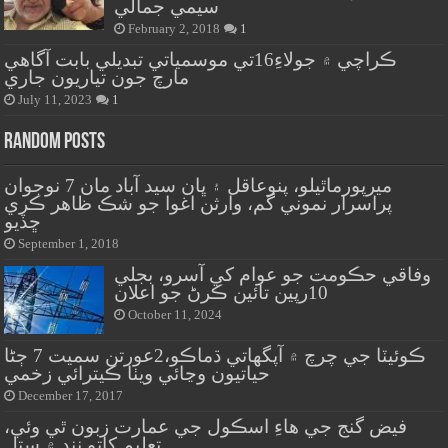
سيمي جمالي
February 2, 2018
1
ڪراچي ۾ جولاءِ16تي موسمياتي تبديلي بابت آگاهي
مارچ جون تياريون جاري
July 11, 2023
1
Random Posts
ميرپورماٿيلو، پنوعاقل ۽ ڀان سيد آباد مان 7 نوجوان
پراسرار نموني گم، وارثن اغوا جو شڪ ظاهر ڪري
ڇڏيو
September 1, 2018
وفاقي حڪومت جو عوام کي آسرو، بجلي
10رپين تائين ڪرڻ جو اعلان
October 11, 2024
ڪوئيٽا جي چرچ ۾ آپگهاتي ڌماڪو،2عورتن سميت 7 ڄڻا
حياتيون وڃائي ويٺا ڪيترائي زخمي
December 17, 2017
فيض گنج جي هاءِ اسڪول جي عمارت زبون ٿي وئي،
تعليم کاتو ننڊ ۾ ستل