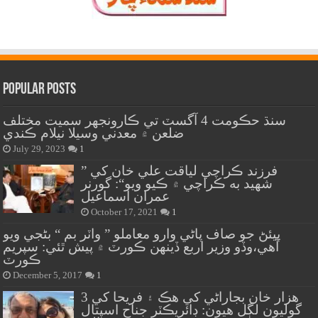
Popular Posts
سنڌ حڪومت 4 آگسٽ تي ڪارونجهر سميت مختلف
ضلعن ۾ معدني وسيلا نيلام ڪندي
July 29, 2023
1
” فرزند ڪراچي لياقت علي خان کي
شهيد به ڪراچي ۾ ڪيو ويو“: گورنر
عمران اسماعيل
October 17, 2021
1
پيئڻ جو صاف پاڻي وارو معاملو ” واٽر بم “ بڻجي ويو
آهي،وڏو وزير اربع ڏينهن ڪورٽ ۾ پيش ٿئي: سپريم
ڪورٽ
December 5, 2017
1
هزار خان بجاراڻي کي هڪ ۽ فريحا کي 3
گوليون لڳل هيون: ڊائريڪٽر جناح اسپتال