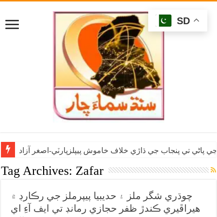
SD
ي پاڻي تي پنجاب جي ڌاڙي خلاف خاموش پيپلزپارٽي-اصغر آزاد
Tag Archives:
Zafar
چوڌري شگر ملز ۽ حديبيا پيپرملز جي رڪارڊ ۾
هيراڦيري ڪندڙ ظفر حجازي رمانڊ تي ايف آءِ اي