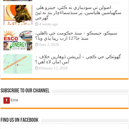
اصولن تي سوديبازي نه ڪئي، جيترو هلي
سگهياسين هلياسين، پر سنڌسماءَچار بند نه ٿيڻ
گهرجي
4 weeks ago
سيپڪو، حيسڪو ۽ سنڌ حڪومت جي نااهلي،
سنڌ جا127 ارب رپيا ٻڏي ويا؟
June 2, 2026
گهوٽڪي جي ڪچي ۾ آپريشن ڏوهارين خلاف ۽
امن امان لاءِ آهي؟
February 12, 2026
Subscribe to our Channel
Find us on Facebook