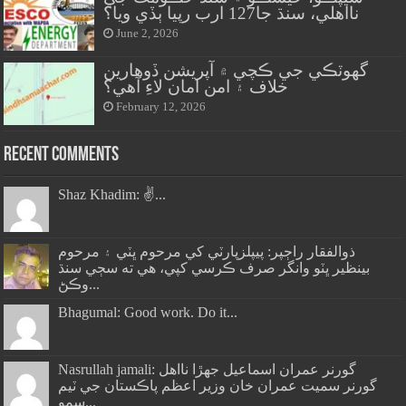
نااهلي، سنڌ جا127 ارب رپيا ٻڏي ويا؟
June 2, 2026
گهوٽڪي جي ڪچي ۾ آپريشن ڏوهارين
خلاف ۽ امن امان لاءِ آهي؟
February 12, 2026
Recent Comments
Shaz Khadim: ✌️...
ذوالفقار راڄپر: پيپلزپارٽي کي مرحوم ڀٽي ۽ مرحوم
بينظير ڀٽو وانگر صرف ڪرسي کپي، هي ته سڄي سنڌ
وڪڻ...
Bhagumal: Good work. Do it...
Nasrullah jamali: گورنر عمران اسماعيل جھڙا نااهل
گورنر سميت عمران خان وزير اعظم پاڪستان جي ٽيم
سمو...