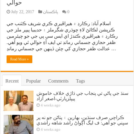
حوالي
0
پاڪستان
July 22, 2017
اسلام آباد: رڪارڊ ۾ هيراڦيري ڪري شريف ڪٽنب جي
ڪرپشن لڪائڻ لاءِ چوڌري شگرملز ۽ حديبيا پيپر ملز جي
رڪارڊ ۾ هيراڦيري ڪندڙ اي ايس سي پي جي جو چيئرمين
ظفر حجازي جسماني رمانڊ تي ايف آءِ حوالي ٿي ويو آهي.
عدالت ظفر حجازي کي چئن ڏينهن جي جسماني رمانڊ …
Read More »
Recent
Popular
Comments
Tags
سنڌ جي پاڻي تي پنجاب جي ڌاڙي خلاف خاموش
پيپلزپارٽي-اصغر آزاد
4 weeks ago
ڪراچي صرف سنڌين، بهارين ۽ پٺاڻن جو نه پر
سڀني جو آهي: ف ليگ اڳواڻ راشد شاهه راشدي
4 weeks ago