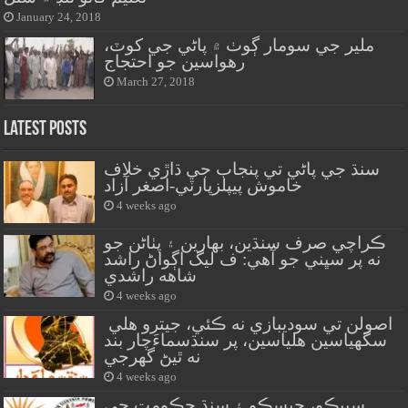
January 24, 2018
ملير جي سومار ڳوٺ ۾ پاڻي جي کوٽ،
رهواسين جو احتجاج
March 27, 2018
Latest Posts
سنڌ جي پاڻي تي پنجاب جي ڌاڙي خلاف
خاموش پيپلزپارٽي-اصغر آزاد
4 weeks ago
ڪراچي صرف سنڌين، بهارين ۽ پٺاڻن جو
نه پر سڀني جو آهي: ف ليگ اڳواڻ راشد
شاهه راشدي
4 weeks ago
اصولن تي سوديبازي نه ڪئي، جيترو هلي
سگهياسين هلياسين، پر سنڌسماءَچار بند
نه ٿيڻ گهرجي
4 weeks ago
سيپڪو، حيسڪو ۽ سنڌ حڪومت جي