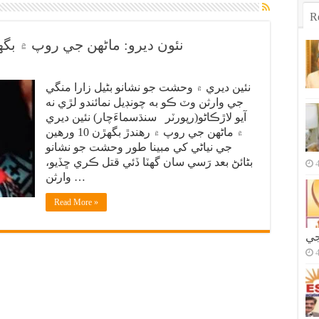
R
نئون ديرو: ماڻهن جي روپ ۾ ب
نئين ديري ۾ وحشت جو نشانو بڻيل زارا منگي
جي وارثن وٽ ڪو به چونڊيل نمائندو لڙي نه
آيو لاڙڪاڻو(رپورٽر سنڌسماءَچار) نئين ديري
۾ ماڻهن جي روپ ۾ رهندڙ بگهڙن 10 ورهين
جي نياڻي کي مبينا طور وحشت جو نشانو
بڻائڻ بعد رَسي سان گهٽا ڏئي قتل ڪري ڇڏيو،
وارثن …
Read More »
جي