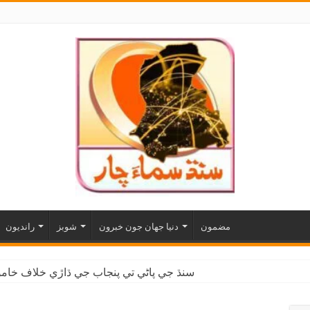
مضمون
دنيا جهان جون خبرون
شوبز
رانديون
سنڌ جي پاڻي تي پنجاب جي ڌاڙي خلاف خاموش