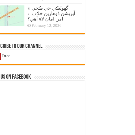
گهوٽڪي جي ڪچي ۾
آپريشن ڏوهارين خلاف ۽
امن امان لاءِ آهي؟
February 12, 2026
cribe to our Channel
 us on Facebook