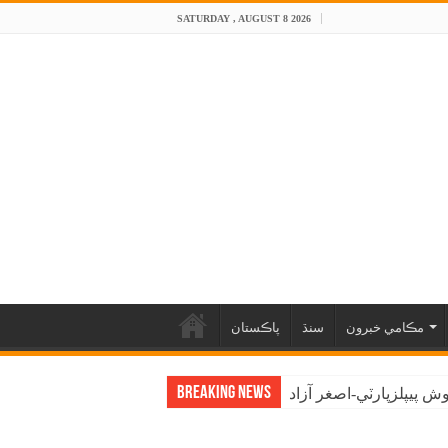
SATURDAY , AUGUST 8 2026
مڪامي خبرون
سنڌ
پاڪستان
Breaking News
 پيپلزپارٽي-اصغر آزاد