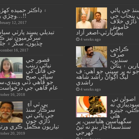
نڌ جي پاڻي
۽ ڊاڪٽر حميده کهڙو
 پنجاب جي
وڇڙي وئي…!!
ڌاڙي خلاف
bruary 12, 2017
خاموش
تبديلي پسند پارٽي سي
پيپلزپارٽي-اصغر آزاد
سرگرميون تيز ڪ
4 weeks ago
ڇڏيون، سکر ۾ جل
ڪراچي
cember 16, 2017
صرف
قصور جي
سنڌين،
نياڻي زينب
ارين ۽ پٺاڻن
جي قاتل کي
و نه پر سڀني جو آهي: ف
سڀاڻي صبح
ليگ اڳواڻ راشد شاهه
جو ڦاهي ڏني ويندي،س
راشدي
عام ڦاهي جي درخواست 
4 weeks ago
tober 16, 2018
اصولن تي
پي ٽي آءِ
وديبازي نه
سرڪار سنڌ
ڪئي، جيترو
جي پاڻي تي
هلي
ڌاڙي جون
سگهياسين هلياسين، پر
تياريون مڪمل ڪري ورتي
سنڌسماءَچار بند نه ٿيڻ
گهرجي
tober 20, 2019