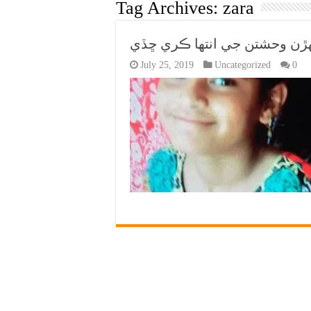
Tag Archives:
zara
گهڙن وحشتن جي انتها ڪري ڇڏي
July 25, 2019
Uncategorized
0