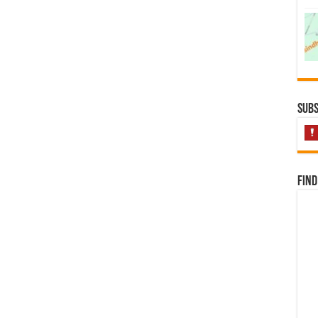
Subs
Find