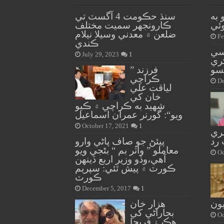
 به
سنڌ حڪومت 4 آگسٽ تي
ڪارونجهر سميت مختلف
ضلعن ۾ معدني وسيلا نيلام
Fe
ڪندي
اسي
July 29, 2023
1
ري
سو
” فرزند
ڪراچي
De
لياقت علي
خان کي
شهيد به ڪراچي ۾ ڪيو
ويو“: گورنر عمران اسماعيل
October 17, 2021
1
ري
رد
پيئڻ جو صاف پاڻي وارو
معاملو ” واٽر بم “ بڻجي ويو
Oc
آهي،وڏو وزير اربع ڏينهن
ڪورٽ ۾ پيش ٿئي: سپريم
ڪورٽ
December 5, 2017
1
ون
هزار خان
بجاراڻي کي
Oc
هڪ ۽ فريحا