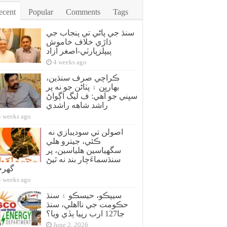
ecent
Popular
Comments
Tags
سنڌ جي پاڻي تي پنجاب جي
ڌاڙي خلاف خاموش
پيپلزپارٽي-اصغر آزاد
4 weeks ago
ڪراچي صرف سنڌين،
بهارين ۽ پٺاڻن جو نه پر
سڀني جو آهي: ف ليگ اڳواڻ
راشد شاهه راشدي
4 weeks ago
اصولن تي سوديبازي نه
ڪئي، جيترو هلي
سگهياسين هلياسين، پر
سنڌسماءَچار بند نه ٿيڻ
گهر
4 weeks ago
سيپڪو، حيسڪو ۽ سنڌ
حڪومت جي نااهلي، سنڌ
جا127 ارب رپيا ٻڏي ويا؟
June 2, 2026