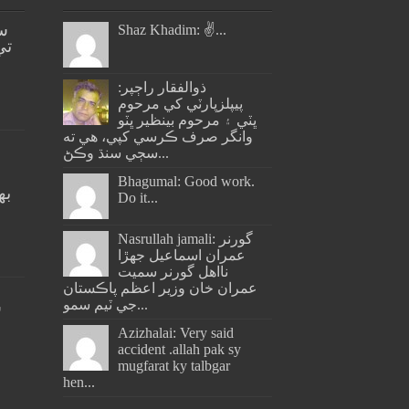
س
Shaz Khadim: ✌️...
تي
ذوالفقار راڄپر:
پيپلزپارٽي کي مرحوم
ڀٽي ۽ مرحوم بينظير ڀٽو
وانگر صرف ڪرسي کپي، هي ته
سڄي سنڌ وڪڻ...
Bhagumal: Good work.
به
Do it...
ج
Nasrullah jamali: گورنر
عمران اسماعيل جھڙا
نااهل گورنر سميت
عمران خان وزير اعظم پاڪستان
جي ٽيم سمو...
س
Azizhalai: Very said
accident .allah pak sy
mugfarat ky talbgar
hen...