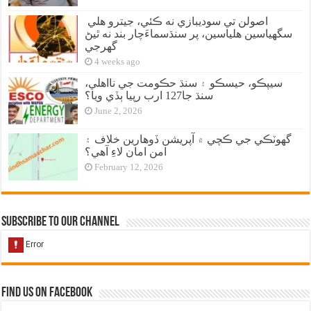
اصولن تي سوديبازي نه ڪئي، جيترو هلي
سگهياسين هلياسين، پر سنڌسماءَچار بند نه ٿيڻ
گهرجي
4 weeks ago
سيپڪو، حيسڪو ۽ سنڌ حڪومت جي نااهلي،
سنڌ جا127 ارب رپيا ٻڏي ويا؟
June 2, 2026
گهوٽڪي جي ڪچي ۾ آپريشن ڏوهارين خلاف ۽
امن امان لاءِ آهي؟
February 12, 2026
Subscribe to our Channel
Find us on Facebook