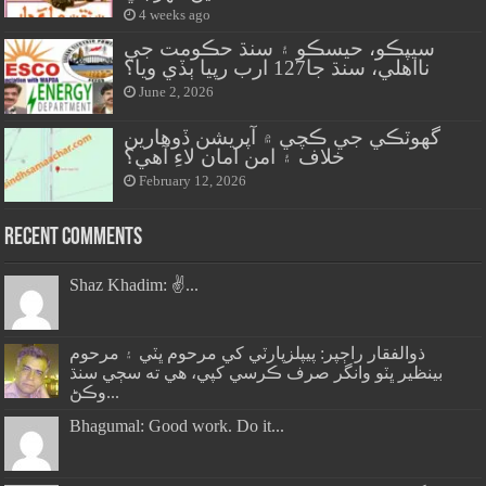
4 weeks ago
سيپڪو، حيسڪو ۽ سنڌ حڪومت جي
نااهلي، سنڌ جا127 ارب رپيا ٻڏي ويا؟
June 2, 2026
گهوٽڪي جي ڪچي ۾ آپريشن ڏوهارين
خلاف ۽ امن امان لاءِ آهي؟
February 12, 2026
Recent Comments
Shaz Khadim: ✌️...
ذوالفقار راڄپر: پيپلزپارٽي کي مرحوم ڀٽي ۽ مرحوم
بينظير ڀٽو وانگر صرف ڪرسي کپي، هي ته سڄي سنڌ
وڪڻ...
Bhagumal: Good work. Do it...