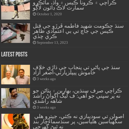
ڪراچي ۾ ڪرونا ڪيس ۾ واڌ، مائڪرو
سمارٽ لاڪ ڊائون لاڳو
October 1, 2020
سنڌ حڪومت شهيد فاطمه ڦرڙو جي قتل
ڪيس جي جاچ تي بي اعتمادي ظاهر
ڪري ڇڏي
September 13, 2023
Latest Posts
سنڌ جي پاڻي تي پنجاب جي ڌاڙي خلاف
خاموش پيپلزپارٽي-اصغر آزاد
3 weeks ago
ڪراچي صرف سنڌين، بهارين ۽ پٺاڻن جو
نه پر سڀني جو آهي: ف ليگ اڳواڻ راشد
شاهه راشدي
3 weeks ago
اصولن تي سوديبازي نه ڪئي، جيترو هلي
سگهياسين هلياسين، پر سنڌسماءَچار بند
نه ٿيڻ گهرجي