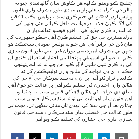
چئلينج ڪيو ويندو. ڪالهه هن ڪاوش سان ڳالهائيندي چيو ته
پائلر جي ڪرامت علي پاران بنيادي طور مشرف واري قانون
پوليس آرڊر 2002ع کي ختم ڪري سنڌ ۾ پوليس ايڪٽ 2011ع
کي لاڳ ڪرڻ خلاف درخواست داخل ڪرائي هئي جنهن کي
عدالت رد ڪري ڇڏيو آهي ۽ اهڙو فيصلو عدالت پاران
پارليامينٽرين جي حق کي تسليم ڪرڻ آهي جيڪو جمهوريت کي
مان ڏيڻ جي برابر آهي. هن چيو ته پوليس صوبائي سبجيڪٽ هو
جنهن تي مشرف ايمرجنسي دوران غير آئيني طور قانون سازي
ڪئي ۽ صوبائي اسيمبلي پنهنجا آئيني اختيار استعمال ڪندي ان
کي رد ڪري نئون قانون لاڳو ڪيو. هن چيو ته عدالت پنهنجي
حڪم ۾ اي ڊي خواجه کي هٽائڻ وارن نوٽيفيڪشن کي ته
ڪالعدم قرار ڏنو آهي پر ان ۾ به سنڌ سرڪار جي آءِ جي کي
هٽائڻ وارن اختيارن کي تسليم ڪيو آهي پر عدالت جو چوڻ آهي
ته اي ڊي خواجه کي هٽائڻ لاءِ ڪي قانوني سبب نه ڄاڻايا ويا
آهن جنهن سان اهو ثابت ٿئي ٿو ته سنڌ سرڪار قانوني سبب
ڄاڻائڻ بعد آءِ جي سنڌ کي عهدي تان هٽائي سگهي ٿي. مجموعي
طور عدالت جي فيصلي سان سنڌ سرڪار ۽ سنڌ جي قانون
سازي اداري جي اختيارن کي تسليم ڪيو ويو آهي.