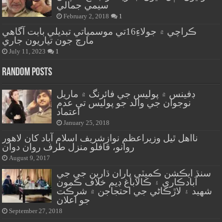
سيمي جمالي
February 2, 2018
1
ڪراچي ۾ جولاءِ16تي موسمياتي تبديلي بابت آگاهي
مارچ جون تياريون جاري
July 11, 2023
1
Random Posts
ڊفينس ۾ پوليس جي فائرنگ ۾ ماريل
نوجوان جي والد جو پوليس تي عدم
اعتماد
January 25, 2018
نااهل ٿيل وزيراعظم نوازشريف اسلام آباد کان لاهور
روانو، قافلو منزل طرف روان دوان
August 9, 2017
سنڌ ايڪشن ڪميٽي پاران ڌارين جي جي
آبادڪاري ۽ ڪالاباغ ڊيم خلاف ڪمون
شهيد ۽ لاڙڪاڻي جي احتجاجن ۾ شرڪت
جو اعلان
September 27, 2018