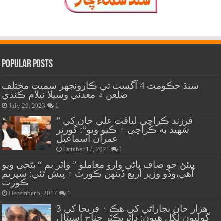
Popular Posts
سنڌ حڪومت 4 آگسٽ تي ڪارونجهر سميت مختلف
ضلعن ۾ معدني وسيلا نيلام ڪندي
July 29, 2023
1
” فرزند ڪراچي لياقت علي خان کي
شهيد به ڪراچي ۾ ڪيو ويو“: گورنر
عمران اسماعيل
October 17, 2021
1
پيئڻ جو صاف پاڻي وارو معاملو ” واٽر بم “ بڻجي ويو
آهي،وڏو وزير اربع ڏينهن ڪورٽ ۾ پيش ٿئي: سپريم
ڪورٽ
December 5, 2017
1
هزار خان بجاراڻي کي هڪ ۽ فريحا کي 3
گوليون لڳل هيون: ڊائريڪٽر جناح اسپتال