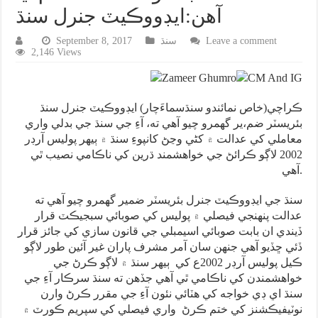
آهن:ايڊووڪيٽ جنرل سنڌ
Leave a comment
سنڌ
September 8, 2017
2,146 Views
ڪراچي(خاص نمائندو سنڌسماءَچار) ايڊووڪيٽ جنرل سنڌ
بئريسٽر ضم،ير گهمرو چيو آهي ته، آءِ جي سنڌ جي بدلي واري
معاملي کي عدالت ۾ کڻي وڃڻ کانپوءِ سنڌ ۾ ٻيهر پوليس آرڊر
2002 لاڳو ڪرائڻ جي خواهشمند ڌرين کي ناڪامي نصيب ٿي
آهي.
سنڌ جي ايڊووڪيٽ جنرل بئريسٽر ضمير گهمرو چيو آهي ته
عدالت پنهنجي فيصلي ۾ پوليس کي صوبائي سبجيڪٽ قرار
ڏيندي ان بابت صوبائي اسيمبلي جي قانون سازي کي جائز قرار
ڏئي ڇڏيو آهي جنهن سان آمر مشرف پاران غير آئين طور لاڳو
ڪيل پوليس آرڊر 2002ع کي ٻيهر سنڌ ۾ لاڳو ڪرڻ جي
خواهشمندن کي ناڪامي ٿي آهي جڏهن ته سنڌ سرڪار آءِ جي
سنڌ اي ڊي خواجه کي هٽائي نئون آءِ جي مقرر ڪرڻ وارن
نوٽيفيڪشنز کي ختم ڪرڻ واري فيصلي کي سپريم ڪورٽ ۾