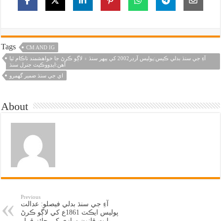
Tags
CM AND IG
آءِ جي سنڌ بدلي ڪيس:پوليس آرڊر2002 کي ٻيهر سنڌ ۾ لاڳو ڪرڻ جا خواهشمند ناڪام ٿيا
آهن:ايڊووڪيٽ جنرل سنڌ
اي جي سنڌ ضمير گهمرو
About
Previous
آءِ جي سنڌ بدلي فيصلو: عدالت
پوليس ايڪٽ 1861ع کي لاڳو ڪرڻ
بابت قانون سازي کي جائز قرار