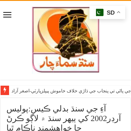
SD
ي پاڻي تي پنجاب جي ڌاڙي خلاف خاموش پيپلزپارٽي-اصغر آزاد
آءِ جي سنڌ بدلي ڪيس:پوليس
آرڊر2002 کي ٻيهر سنڌ ۾ لاڳو ڪرڻ
جا خواهشمند ناڪام ٿيا