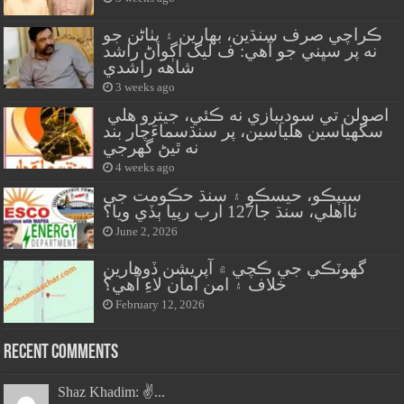
ڪراچي صرف سنڌين، بهارين ۽ پٺاڻن جو
نه پر سڀني جو آهي: ف ليگ اڳواڻ راشد
شاهه راشدي
3 weeks ago
اصولن تي سوديبازي نه ڪئي، جيترو هلي
سگهياسين هلياسين، پر سنڌسماءَچار بند
نه ٿيڻ گهرجي
4 weeks ago
سيپڪو، حيسڪو ۽ سنڌ حڪومت جي
نااهلي، سنڌ جا127 ارب رپيا ٻڏي ويا؟
June 2, 2026
گهوٽڪي جي ڪچي ۾ آپريشن ڏوهارين
خلاف ۽ امن امان لاءِ آهي؟
February 12, 2026
Recent Comments
Shaz Khadim: ✌️...