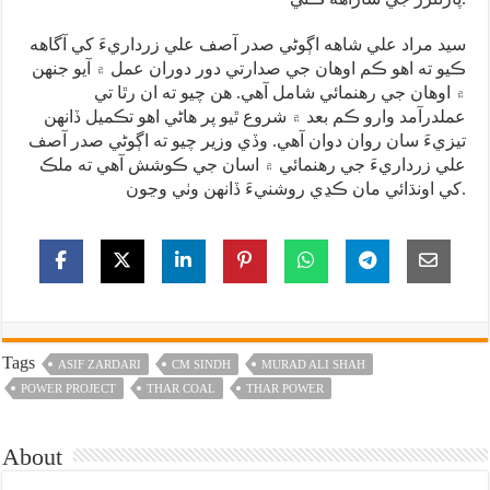
سيد مراد علي شاهه اڳوڻي صدر آصف علي زرداريءَ کي آگاهه
ڪيو ته اهو ڪم اوهان جي صدارتي دور دوران عمل ۾ آيو جنهن
۾ اوهان جي رهنمائي شامل آهي. هن چيو ته ان رٿا تي
عملدرآمد وارو ڪم بعد ۾ شروع ٿيو پر هاڻي اهو تڪميل ڏانهن
تيزيءَ سان روان دوان آهي. وڏي وزير چيو ته اڳوڻي صدر آصف
علي زرداريءَ جي رهنمائي ۾ اسان جي ڪوشش آهي ته ملڪ
کي اونڌائي مان ڪڍي روشنيءَ ڏانهن وٺي وڃون.
Tags
ASIF ZARDARI
CM SINDH
MURAD ALI SHAH
POWER PROJECT
THAR COAL
THAR POWER
About