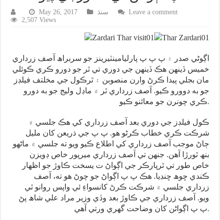
Leave a comment
سنڌ
May 26, 2017
2,507 Views
اڳوڻي صدر ۽ پ پ پ پارليامينٽيرينز جو سربراھ آصف زرداري
خميس ڏينهن هڪ ڏينهن جي دوري تي ٿر جو دورو ڪري ڪوئلي
مان بجلي پيدا ڪرڻ وارن منصوبن ۽ ٿرڪول جي مخلتف فيلڊز
جو به دوورو ڪيو. آصف زرداري ٿر ۾ ماڊل وليج جو به دورو
ڪري چونرن جو معائنو ڪيو.
ڪول فيلڊز جي دوري بعد آصف زرداري کي هڪ جلسي ۾
شرڪت ڪري خطاب ڪرڻو هو. پ پ جي ذريعن کان مليل
ڄاڻ موجب آصف زرداري کي اطلاع ڪيو ويو ته جلسي ۾ ماڻهو
بنھ ٿورڙا آهن. جنهن تي آصف زرداري ميرپور خاص ڊويزن
خاص طور تي ٿرپارڪر جي اڳواڻ ت يسخت ڪاوڙ جو اظهار
ڪندي ڇوھ ڇنڊيا. هڪ پ پ اڳواڻ جو چوڻ هو ته، آصف
زرداري جلسي ۾ شرڪت ڪرڻ کانسواءِ ئي واپس روانو ٿي
ويو. آصف زرداري جي ڪاوڙ بعد وڏي وزير مراد علي شاھ پڻ
پ پ اڳواڻن کان وضاحت گهري ورتي آهي.