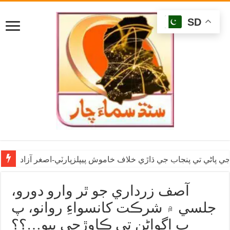
SD
ي پاڻي تي پنجاب جي ڌاڙي خلاف خاموش پيپلزپارٽي-اصغر آزاد
آصف زرداري جو ٿر وارو دورو،
جلسي ۾ شرڪت کانسواءِ روانو، پ
پ اڳواڻن تي ڪاوڙجي پيو…؟؟