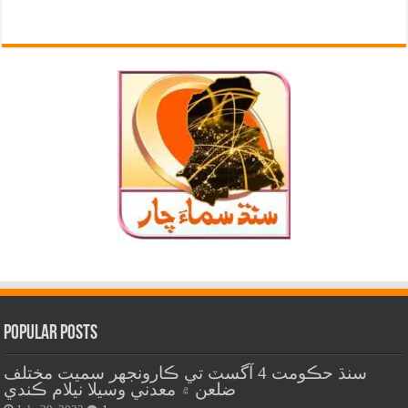
Popular Posts
سنڌ حڪومت 4 آگسٽ تي ڪارونجهر سميت مختلف
ضلعن ۾ معدني وسيلا نيلام ڪندي