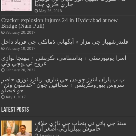
جاري ڪري ڇڏيا
May 26, 2018
Cracker explosion injures 24 in Hyderabad at new
Bridge (Nain Pull)
February 20, 2017
قلندرشهباز جي مزار ۾ آپگهاتي ڌماڪي جي فرياد داخل
February 19, 2017
اسرا يونيورسٽي ۾ بدانتظامي، ڪرپشن ۽ پنهنجا نوازي
عروج تي پهچي وئي
February 20, 2022
پ پ پاران ايندڙ چونڊن جي تياري، رٽائرڊ توڙي حاضر
سروس بيوروڪريٽس ۽ صحافين جون ”خدمتون وٺڻ“
جو فيصلو
July 1, 2017
Latest Posts
سنڌ جي پاڻي تي پنجاب جي ڌاڙي خلاف
خاموش پيپلزپارٽي-اصغر آزاد
3 weeks ago