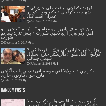
July 29, 2023
1
” فرزند ڪراچي لياقت علي خان کي
شهيد به ڪراچي ۾ ڪيو ويو“: گورنر
عمران اسماعيل
October 17, 2021
1
پيئڻ جو صاف پاڻي وارو معاملو ” واٽر بم “ بڻجي ويو
آهي،وڏو وزير اربع ڏينهن ڪورٽ ۾ پيش ٿئي: سپريم
ڪورٽ
December 5, 2017
1
هزار خان بجاراڻي کي هڪ ۽ فريحا کي 3
گوليون لڳل هيون: ڊائريڪٽر جناح اسپتال
سيمي جمالي
February 2, 2018
1
ڪراچي ۾ جولاءِ16تي موسمياتي تبديلي بابت آگاهي
مارچ جون تياريون جاري
July 11, 2023
1
Random Posts
گهرو وزير وٽ اقامي وارو ڪيس، سنڌ
هاءِ ڪورٽ سهيل انور سيال کي نوٽيس