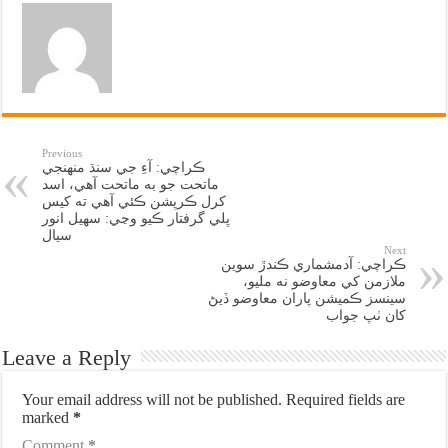
Previous
ڪراچي: آءِ جي سنڌ منهنجي
ماتحت جو به ماتحت آهي، اسد
کرل ڪرپشن ڪئي آهي ته کيس
ڀلي گرفتار ڪيو وڃي: سهيل انور
سيال
Next
ڪراچي: آدمشماري ڪندڙ سوين
ملازمن کي معاوضو نه مليو،
سينسز ڪميشن پاران معاوضو ڏيڻ
کان ٺپ جواب
Leave a Reply
Your email address will not be published.
Required fields are
marked
*
Comment
*