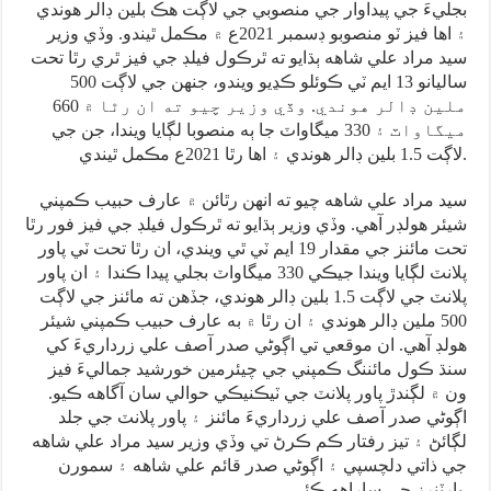
بجليءَ جي پيداوار جي منصوبي جي لاڳت هڪ بلين ڊالر هوندي
۽ اها فيز ٽو منصوبو ڊسمبر 2021ع ۾ مڪمل ٿيندو. وڏي وزير
سيد مراد علي شاهه ٻڌايو ته ٿرڪول فيلڊ جي فيز ٿري رٿا تحت
ساليانو 13 ايم ٽي ڪوئلو ڪڍيو ويندو، جنهن جي لاڳت 500
ملين ڊالر هوندي. وڏي وزير چيو ته ان رٿا ۾ 660
ميگاواٽ ۽ 330 ميگاواٽ جا ٻه منصوبا لڳايا ويندا، جن جي
لاڳت 1.5 بلين ڊالر هوندي ۽ اها رٿا 2021ع مڪمل ٿيندي.
سيد مراد علي شاهه چيو ته انهن رٿائن ۾ عارف حبيب ڪمپني
شيئر هولڊر آهي. وڏي وزير ٻڌايو ته ٿرڪول فيلڊ جي فيز فور رٿا
تحت مائنز جي مقدار 19 ايم ٽي ٿي ويندي، ان رٿا تحت ٽي پاور
پلانٽ لڳايا ويندا جيڪي 330 ميگاواٽ بجلي پيدا ڪندا ۽ ان پاور
پلانٽ جي لاڳت 1.5 بلين ڊالر هوندي، جڏهن ته مائنز جي لاڳت
500 ملين ڊالر هوندي ۽ ان رٿا ۾ به عارف حبيب ڪمپني شيئر
هولڊ آهي. ان موقعي تي اڳوڻي صدر آصف علي زرداريءَ کي
سنڌ ڪول مائننگ ڪمپني جي چيئرمين خورشيد جماليءَ فيز
ون ۾ لڳندڙ پاور پلانٽ جي ٽيڪنيڪي حوالي سان آگاهه ڪيو.
اڳوڻي صدر آصف علي زرداريءَ مائنز ۽ پاور پلانٽ جي جلد
لڳائڻ ۽ تيز رفتار ڪم ڪرڻ تي وڏي وزير سيد مراد علي شاهه
جي ذاتي دلچسپي ۽ اڳوڻي صدر قائم علي شاهه ۽ سمورن
پارٽنرز جي ساراهه ڪئي.