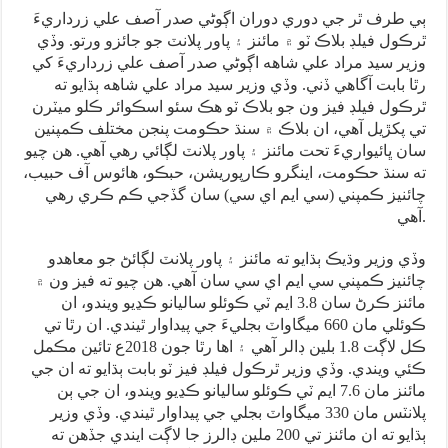
ٻي طرف ٿر جي دوري دوران اڳوڻي صدر آصف علي زرداريءَ
ٿرڪول فيلڊ بلاڪ ٽو ۾ مائنز ۽ پاور پلانٽ جو جائزو ورتو. وڏي
وزير سيد مراد علي شاهه اڳوڻي صدر آصف علي زرداريءَ کي
رٿا بابت آگاهي ڏني. وڏي وزير سيد مراد علي شاهه ٻڌايو ته
ٿرڪول فيلڊ فيز ون جو بلاڪ ٽو هڪ سئو اسڪوائر ڪلو ميٽرن
تي پکڙيل آهي، ان بلاڪ ۾ سنڌ حڪومت پنجن مختلف ڪمپنين
سان ڀائيواريءَ تحت مائنز ۽ پاور پلانٽ لڳائي رهي آهي. هن چيو
ته سنڌ حڪومت، اينگرو ڪارپوريشن، حبڪو، هائوس آف حبيب،
چائنيز ڪمپني (سي ايم اي سي) سان گڏجي ڪم ڪري رهي
آهي.
وڏي وزير وڌيڪ ٻڌايو ته مائنز ۽ پاور پلانٽ لڳائڻ جو معاهدو
چائنيز ڪمپني سي ايم اي سي سان آهي. هن چيو ته فيز ون ۾
مائنز ڪرڻ سان 3.8 ايم ٽي ڪوئلو ساليانو ڪڍيو ويندو، ان
ڪوئلي مان 660 ميگاواٽ بجليءَ جي پيداوار ٿيندي. ان رٿا تي
ڪل لاڳت 1.8 بلين ڊالر آهي ۽ اها رٿا جون 2018ع تائين مڪمل
ڪئي ويندي. وڏي وزير ٿرڪول فيلڊ فيز ٽو بابت ٻڌايو ته ان جي
مائنز مان 7.6 ايم ٽي ڪوئلو ساليانو ڪڍيو ويندو، ان جي ٻن
پلانٽس مان 330 ميگاواٽ بجلي جي پيداوار ٿيندي. وڏي وزير
ٻڌايو ته ان مائنز تي 200 ملين ڊالرز جا لاڳت ايندي جڏهن ته