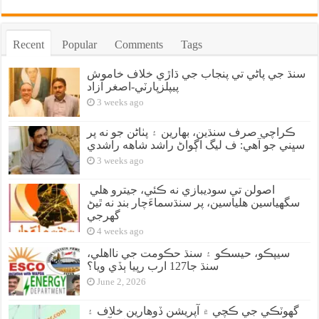
Recent
Popular
Comments
Tags
سنڌ جي پاڻي تي پنجاب جي ڌاڙي خلاف خاموش
پيپلزپارٽي-اصغر آزاد
3 weeks ago
ڪراچي صرف سنڌين، بهارين ۽ پٺاڻن جو نه پر
سڀني جو آهي: ف ليگ اڳواڻ راشد شاهه راشدي
3 weeks ago
اصولن تي سوديبازي نه ڪئي، جيترو هلي
سگهياسين هلياسين، پر سنڌسماءَچار بند نه ٿيڻ
گهرجي
4 weeks ago
سيپڪو، حيسڪو ۽ سنڌ حڪومت جي نااهلي،
سنڌ جا127 ارب رپيا ٻڏي ويا؟
June 2, 2026
گهوٽڪي جي ڪچي ۾ آپريشن ڏوهارين خلاف ۽