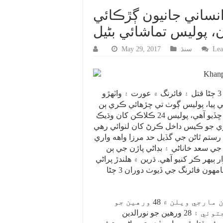
ن پور: ٻن ڌرين ۾ جهيڙي 3 انساني جانيون ڳڙڪائي
، پوليس تماشائي بڻيل
Lea
سنڌ
May 29, 2017
ڌرين ۾ خوني تڪرار تان 3 ڄڻا قتل ۽ فائرنگ ۾ عورت ۽ واٽهڙو
خمي ٿي پيا، پوليس ڳوٺ تي چڙهائي ڪري ٻن
ڄڻن کي حراست ۾ وٺي ڇڏيو آهي، پوليس 24 ڪلاڪن کان وڌيڪ
ي جو ڪيس داخل ڪرڻ کان لنوائي رهي
رستم ٿاڻن جي گڏيل حد مرزا واهه واري
جي سعد خاناڻي ۽ بڊاڻي پاڙن جي ٻن
 ٻيهر ڪر کنيو آهي. ڌرين ۾ هلندڙ پراڻي
تڪرار تان ٻيهر آمهون سامهون فائرنگ جي ڏيوٺ دوران 3 ڄڻا
ڌرين ۾ جهيڙي دوران مارجي ويلن ۾ 48 ورهين جو
عبدالجبار بڊاڻي جتوئي ۽ 28 ورهين جو نورالدين