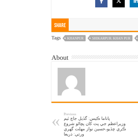
Share
Tags
KHANPUR
SHIKARPUR: KHAN PUR
About
Previous
پاناما ڪيس: گڏيل جاچ ٽيم
وزيراعظم جي پٽ کان پڇاڻو شروع
ڪري ڇڏيو،حسين نواز مهلت گهري
ورتي: ذريعا