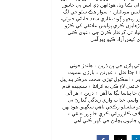
ي ڪيا ويا، هوڏانهن ڊي ايس پي خانپور
واڻي ۾ ضلعي شڪارپور جي مختلف ٿاڻن جي 10 پوليس موبائيلن ۾ سوار هڪ سئو جي لڳ
ر ويجھو ڳوٺ غازي سعد خاناڻي جتوئي،
چڙهايون ڪري پوليس علائقي کي ڪڙو
ياد تي گرفتار ڪرڻ جي دعويٰ ڪئي
اڻي پاڙن جي ٻن ڌرين ۾ هلندڙ خوني
تڪرار دوران هن وقت تائين واٽھڙو سميت ٻنھي ڌرين جا 11 ڄڻا قتل ۽ عورتن ۽ ٻارڙن سميت
جر ۽ اسڪول توڙي صحت مرڪز بند پيل
مي لاءِ ڪي به اثرائتا ۽ سنجيده قدم
ا پياسا لڳا پيا آهن ۽ ڌرين ۾ هر آئي
 واسي عذاب واري زندگي گذارڻ تي
 جو سلسلو رڪجي ناهي سگھيو، هوڏانهن
اف ڪارروائي ڪري خانپور تعلقي ۾