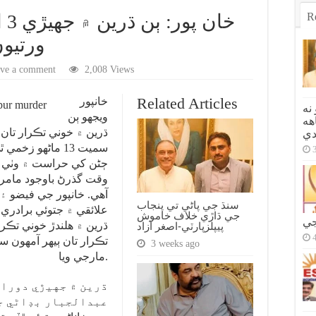
R
خا
ورتيون
ve a comment
2,008 Views
Related Articles
خانپور
نه
ويجهو ٻن
هه
دي
سميت 13 ماڻهو ز
وقت گذرڻ باوجود مامر
آهي. خانپور جي فيضو ۽ 
سنڌ جي پاڻي تي پنجاب
علائقي ۾ جتوئي برادري 
جي ڌاڙي خلاف خاموش
جي
ڌرين ۾ هلندڙ خوني تڪرار
پيپلزپارٽي-اصغر آزاد
3 weeks ago
مارجي ويا.