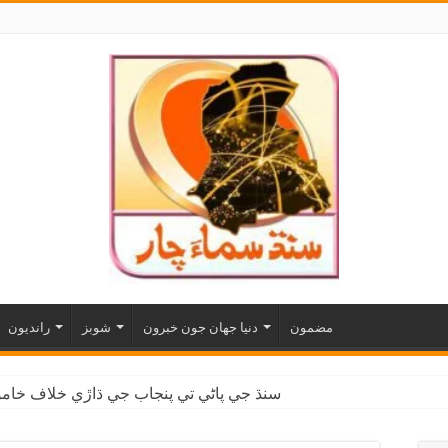
مضمون
دنيا جهان جون خبرون
شوبز
رانديون
سنڌ جي پاڻي تي پنجاب جي ڌاڙي خلاف خاموش