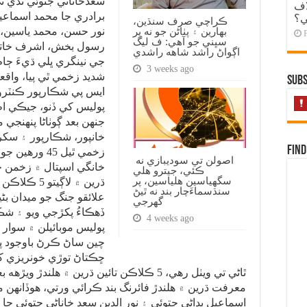
سعدخاناڻي جتوئي ٿڏي تي
اف
برادري جا محمد اسماعيل
ي؟
ڪراچي صرف سنڌين،
بهارين ۽ پٺاڻن جو نه پر
نور حسن، محمد ياسين، 
سڀني جو آهي: ف ليگ
اڳواڻ راشد شاهه راشدي
جي نينگري ڀلي ڌيءَ ڄا
3 weeks ago
شديد زخمي ٿي پيا، واق
Subs
ايس پي شڪارپور ڪنٽرول
پوليس کي ڏنو، جيڪي اطل
جنهن بعد ڳوٺاڻا پنهنجي
خانپور، شڪارپور ۽ سکر 
Find
زخمي ٿيل 45 
اصولن تي سوديبازي نه
خانگي اسپتال ۾ زخمن ج
ڪئي، جيترو هلي
سگهياسين هلياسين، پر
ڌرين ۾ لاڳي
سنڌسماءَچار بند نه ٿيڻ
علائقو جنگ جو ميدان ب
گهرجي
4 weeks ago
پوليس موبائيلن ۾ سوار
چين ساڻ ڪرڻ باوجود پول
ڇڪتاڻ توڙي خونريزي ک
ٿاڻي تي ويٺل رهي، 5 ڪلاڪن تائين ڌرين ۾ هل
معرفت ڌرين ۾ هلندڙ فائرنگ بند ڪرائي ورتي، هوڏانهن م
اسماعيل بڊاڻي جتوئي ۽ نور الدين سعد خاناڻي جتوئي جا