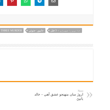
خانپور: جهيڙي ۾ 3 قتل
خانپور: جتوئي
THREE MURDER
Next
اروڙ سان منهنجو عشق آهي – خالد
ٻانڀڻ