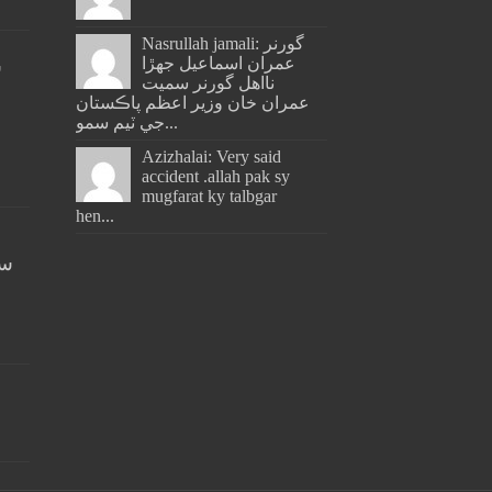
Nasrullah jamali: گورنر
عمران اسماعيل جھڙا
س
نااهل گورنر سميت
عمران خان وزير اعظم پاڪستان
جي ٽيم سمو...
Azizhalai: Very said
accident .allah pak sy
mugfarat ky talbgar
hen...
سن