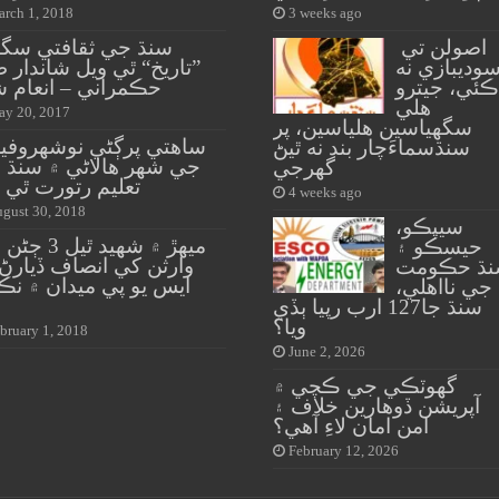
rch 1, 2018
3 weeks ago
اصولن تي
سنڌ جي ثقافتي سگھ
وديبازي نه
”تاريخ“ ٿي ويل شاندار ط
ڪئي، جيترو
حڪمراني – انعام ش
هلي
y 20, 2017
سگهياسين هلياسين، پر
ساهتي پرڳڻي نوشهروفير
سنڌسماءَچار بند نه ٿيڻ
جي شهر هالاڻي ۾ سنڌ 
گهرجي
تعليم رتورت ٿي 
4 weeks ago
gust 30, 2018
سيپڪو،
ميهڙ ۾ شهيد ٿيل
حيسڪو ۽
وارثن کي انصاف ڏيارڻ ل
ڌ حڪومت
ايس يو پي ميدان ۾ نڪ
جي نااهلي،
پ
سنڌ جا127 ارب رپيا ٻڏي
ويا؟
bruary 1, 2018
June 2, 2026
گهوٽڪي جي ڪچي ۾
آپريشن ڏوهارين خلاف ۽
امن امان لاءِ آهي؟
February 12, 2026