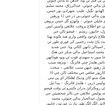
 ئي قتل ٿي ويا، جڏهن ته بڊاڻي جتوئي
 بڊاڻي جتوئي، عبدالرزاق، محمد سليم،
الھڏنو، تڳيل، طيب شھزادو، نور حسن،
رسول بخش، اشرف خاتون بڊاڻي جتوئي،ٻي ڌر جي 12 ورهين
م حليلي جتوئي ۽ واٽھڙو گل حسن بروهي
عي جو اطلاع بروقت علائقي واسين ايس
، خانپور، رستم ۽ فيضو ٿاڻن جي
اع باوجود واقعي واري هنڌ ڪونه پھتا.
 مدد پاڻ تحت زخمين کي فوري طور تي
اسپتالن ڏانهن کڻائي ويا، جتي شديد
ورهين جو محمد اسماعيل بڊاڻي سکر جي هڪ
ا سور نه سھندي فوت ٿي ويو، هوڏانهن
تو 5 ڪلاڪن تائين هلندڙ ڇتي فائرنگ ۽ ويڙهه سبب
ڻيل رهيو، جنهن سبب علائقي ۾ سخت
ڏهڪاءُ پکڙجي ويو ۽ شڪارپور ضلعي جي مختلف ٿاڻن جي 10
 هڪ سئو کان وڌيڪ اهلڪار اي پي سي
يس ڌرين ۾ هلندڙ فائرنگ ۽ پيدا ٿيل
ي روڪرائڻ بدران ڪيترو ئي وقت فيضو
ندڙ ويڙهه بعد پوليس علائقي جي بااثر شخصيتن جي
قتول عبدالجبار بڊاڻي جتوئي، محمد
 لاش الڳ الڳ طور وارث عورتون خانپور