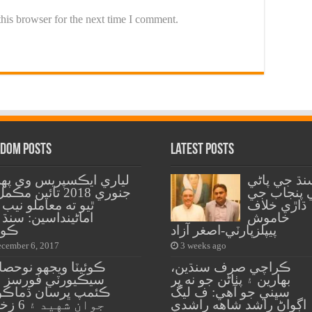
his browser for the next time I comment.
dom Posts
Latest Posts
نڌ جي پاڻي
لياري ايڪسپريس وي پهر
 پنجاب جي
جنوري 2018 تائين مڪ
ڌاڙي خلاف
ٿيو ته معاملو نيب
خاموش
اماڻينداسين: سنڌ ه
پيپلزپارٽي-اصغر آزاد
ڪور
cember 6, 2017
3 weeks ago
ڪراچي صرف سنڌين،
ڪوئيٽا ويجهو نوحصا
بهارين ۽ پٺاڻن جو نه پر
سيڪيورٽي فورسز 
سڀني جو آهي: ف ليگ
اڳواڻ راشد شاهه راشدي
جوان شهيد ۽ 6 زخمي