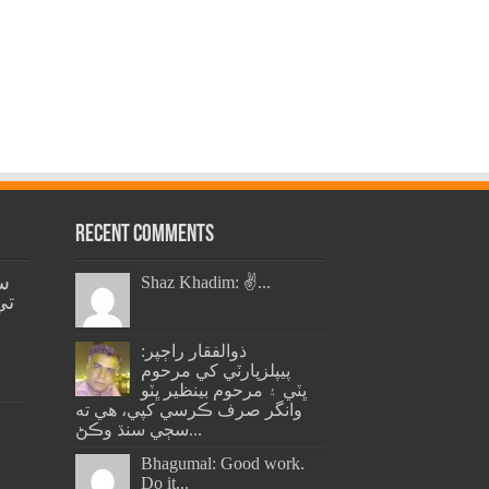
Recent Comments
س
Shaz Khadim: ✌️...
تي
ذوالفقار راڄپر:
پيپلزپارٽي کي مرحوم
ڀٽي ۽ مرحوم بينظير ڀٽو
وانگر صرف ڪرسي کپي، هي ته
سڄي سنڌ وڪڻ...
Bhagumal: Good work.
Do it...