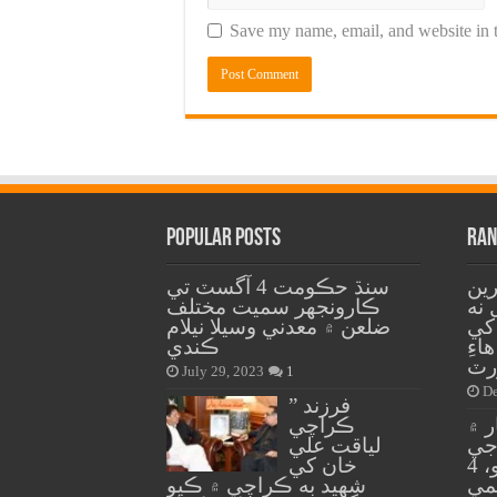
Save my name, email, and website in t
Popular Posts
Ran
ين
سنڌ حڪومت 4 آگسٽ تي
مل نه
ڪارونجهر سميت مختلف
 کي
ضلعن ۾ معدني وسيلا نيلام
اءِ
ڪندي
ٽ
July 29, 2023
1
De
” فرزند
ر ۾
ڪراچي
جي
لياقت علي
ڪئمپ ڀرسان ڌماڪو، 4
خان کي
شهيد به ڪراچي ۾ ڪيو