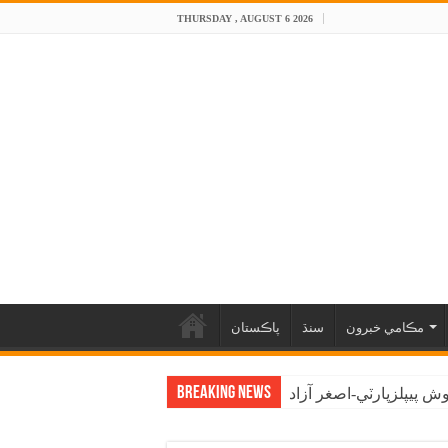
THURSDAY , AUGUST 6 2026
مڪامي خبرون
سنڌ
پاڪستان
Breaking News
 پيپلزپارٽي-اصغر آزاد