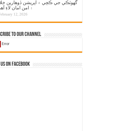
گهوٽڪي جي ڪچي ۾ آپريشن ڏوهارين خل
۽ امن امان لاءِ آه
February 12, 2026
cribe to our Channel
 us on Facebook