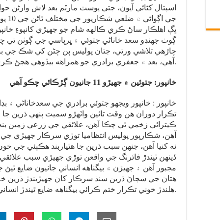
اسپتال کڻائي آيون، جتي پوسٽ مارٽم بعد لاش وارثن حوال
جي اڳ
ڀڳ اهلڪار ساڻ ڪري ڪالهه شام جو جھيڙي کانپوءِ خانپو
ڳوٺ جھنڊو سعد خاناڻي جتوئي ۽ ڀرپاسي جي ڳوٺن تي 
چاڙهي تلاشي ورتي، جتان پوليس ٻن ڄڻن کي شڪ جي بن
آهي، بعد ۾ جعفري برادري جو همراهه بيڏوهي هجڻ ڪري کيس آزاد ڪيو ويو آهي.
خانپور: جتوئين ۾ جهيڙو 11 جانيون ڳڙڪائي چڪو آهي
خانپور : خانپور ويجھو جتوئي برادري جي سعدخاناڻي ۽ بڊ
ڪيترائي زخمي ٿي چڪا آهن، علائقي جي زرعي زمين بن
آهن، شڪارپور پوليس انتظاميا توڙي سرڪار جھيڙي جي خات
نه کنيا آهن، جنهن سبب ڌرين جا هٿياربند هڪٻئي جي خون ج
ڏينهن ٿيندڙ فائرنگ جي واقعن توڙي جھيڙي سبب علائقي
مجبور آهن ۽ جھيڙن ۾ بيگناهه انساني جانيون ضايع ٿيڻ
هتان جي سڄاڻ ڌرين سنڌ سرڪار کان جھيڙيندڙ ڌرين خل
هلندڙ خوني تڪرار ختم ڪرائي بيگناهه ضايع ٿيندڙ انساني جانيون بچائڻ جي گھر ڪئي آهي.