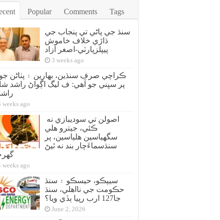
ecent
Popular
Comments
Tags
سنڌ جي پاڻي تي پنجاب جي
ڌاڙي خلاف خاموش
پيپلزپارٽي-اصغر آزاد
3 weeks ago
ڪراچي صرف سنڌين، بهارين ۽ پٺاڻن جو 
پر سڀني جو آهي: ف ليگ اڳواڻ راشد شا
راش
3 weeks ago
اصولن تي سوديبازي نه
ڪئي، جيترو هلي
سگهياسين هلياسين، پر
سنڌسماءَچار بند نه ٿيڻ
گهر
4 weeks ago
سيپڪو، حيسڪو ۽ سنڌ
حڪومت جي نااهلي، سنڌ
جا127 ارب رپيا ٻڏي ويا؟
June 2, 2026