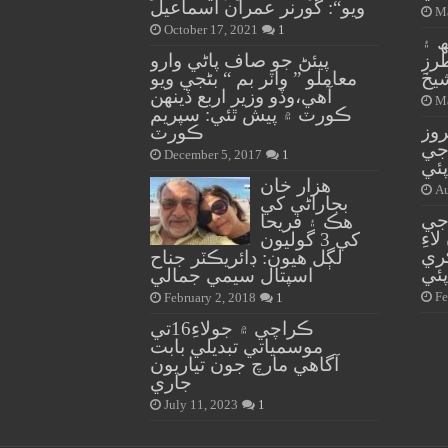
ويو“: گورنر عمران اسماعيل
Ma
October 17, 2021
1
 ۽
رزِ
پيئڻ جو صاف پاڻي وارو
يخ
معاملو ” واٽر بم “ بڻجي ويو
آهي،وڏو وزير اربع ڏينهن
Ma
ڪورٽ ۾ پيش ٿئي: سپريم
وز
ڪورٽ
جي
December 5, 2017
1
پئي
هزار خان
Au
بجاراڻي کي
 3 ڄڻن جي
هڪ ۽ فريحا
اءِ
کي 3 گوليون
ري
لڳل هيون: ڊائريڪٽر جناح
ئي
اسپتال سيمي جمالي
Fe
February 2, 2018
1
ڪراچي ۾ جولاءِ16تي
موسمياتي تبديلي بابت
آگاهي مارچ جون تياريون
جاري
July 11, 2023
1