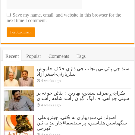
Save my name, email, and website in this browser for the
next time I comment.
Recent
Popular
Comments
Tags
سنڌ جي پاڻي تي پنجاب جي ڌاڙي خلاف خاموش
پيپلزپارٽي-اصغر آزاد
4 weeks ago
ڪراچي صرف سنڌين، بهارين ۽ پٺاڻن جو نه پر
سڀني جو آهي: ف ليگ اڳواڻ راشد شاهه راشدي
4 weeks ago
اصولن تي سوديبازي نه ڪئي، جيترو هلي
سگهياسين هلياسين، پر سنڌسماءَچار بند نه ٿيڻ
گهرجي