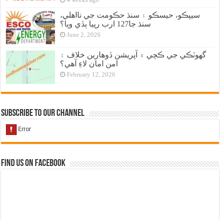
4 weeks ago
سيپڪو، حيسڪو ۽ سنڌ حڪومت جي نااهلي،
سنڌ جا127 ارب رپيا ٻڏي ويا؟
June 2, 2026
گهوٽڪي جي ڪچي ۾ آپريشن ڏوهارين خلاف ۽
امن امان لاءِ آهي؟
February 12, 2026
Subscribe to our Channel
Find us on Facebook