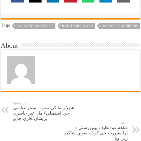
Tags
LARKANO RATODERO
RATODERO CLASH
RATODERO MURDERS
About
Previous
شهلا رضا کي نصرت سحر عباسي
جي اسيمبليءَ مان غير حاضري
پريشان ڪري ڇڏيو
Next
شاهه عبدالطيف يونيورسٽي ۾
ٽرانسپورٽ جي کوٽ، سوين شاگرد
رلي ويا