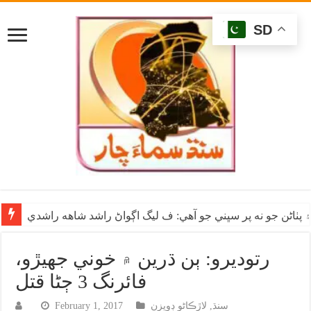
SD
ٺاڻن جو نه پر سڀني جو آهي: ف ليگ اڳواڻ راشد شاهه راشدي
رتوديرو: ٻن ڌرين ۾ خوني جهيڙو،
فائرنگ 3 ڄڻا قتل
سنڌ
,
لاڙڪاڻو ڊويزن
February 1, 2017