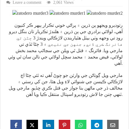
Leave a comment
2,061 Views
رتوديرو ويجهو ٻن ڌرين ۾ پراڻي خوني تڪرار ٻيهر ڪر کنيون
آهي، لولائي برادري جي ٻن ڌرين ۾ هلندڙ تڪريار تان بنگل ديرو
روڊ تي وجهه وٺي بيٺل هٿياربندن لاڙڪاڻي ويندڙ 3 ڄڻن تي
فائرنگ ڪري ڏني، جنهن جي نتيجي ۾ 3 ڄڻا ٿڏي تي
مارجي ويا. فائرنگ ۾ قتل ٿي ويلن جي سڃاڻپ محمد بخش
لولائي، فيض محمد ۽ محمد سچل لولائي جي نالن سان ٿي وئي
آهي.
مارجي ويل ڳوٺاڻن جي وارثن جو چوڻ آهي ته ٽئي ڄڻا اڄ
لاڙڪاڻي ڪيسن جي شنوائي لاءِ ويل هئا، جن کي رستي ۾
مخالف ڌر جي ماڻهن بنا جواز جي قتل ڪري ڇڏيو. مارجي ويل
ٽنهي ڄنن جا لاش رتوديرو اسپتال منتقل ڪيا ويا آهن.