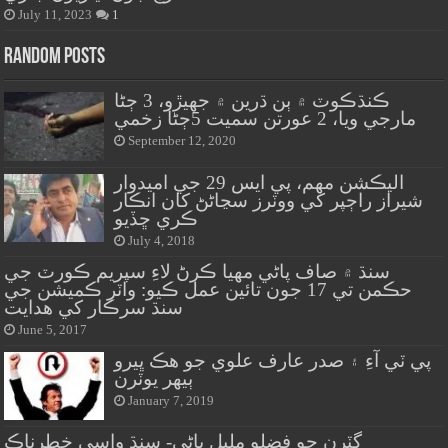
July 11, 2023
1
Random Posts
ڪنڌڪوٽ ۾ ٻن ڌرين ۾ جهيڙو، 3 ڄڻا
مارجي ويا، 2 عورتن سميت 5ڄڻا زخمي
September 12, 2020
اليڪشن مهم، پي ايس 29 جي اميدوار
شيراز راڄپر کي ووٽرز سڃاڻڻ کان انڪار
ڪري ڇڏيو
July 4, 2018
سنڌ ۾ صاف پاڻي مهيا ڪرڻ لاءِ سپريم ڪورٽ جي
حڪمن تي 17 جون تائين عمل ڪيو: واٽر ڪميشن جي
سنڌ سرڪار کي هدايت
June 5, 2017
پي ٽي آءِ ۽ صدر عارف علوي جو هڪ ڀيرو
ٻيهر يوٽرن
January 7, 2019
گٽرن جو فضلو مليل پاڻي- سنڌ واسي خطرناڪ