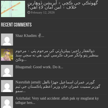
گهوٽڪي جي ڪچي ۾ آپريشن ڏوهارين
خلاف ۽ امن امان لاءِ آهي؟
February 12, 2026
Recent Comments
Shaz Khadim: ✌️...
ذوالفقار راڄپر: پيپلزپارٽي کي مرحوم ڀٽي ۽ مرحوم
بينظير ڀٽو وانگر صرف ڪرسي کپي، هي ته سڄي سنڌ
وڪڻ...
Bhagumal: Good work. Do it...
Nasrullah jamali: گورنر عمران اسماعيل جھڙا نااهل
گورنر سميت عمران خان وزير اعظم پاڪستان جي ٽيم
سمو...
Azizhalai: Very said accident .allah pak sy mugfarat ky
talbgar hen...