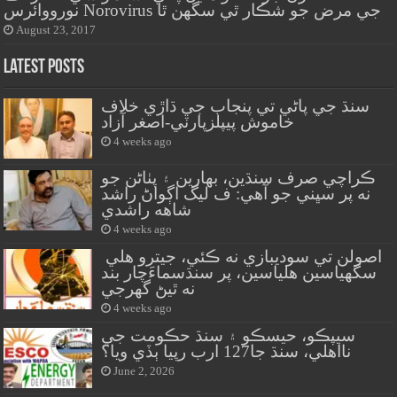
نورووائرس Norovirus جي مرض جو شڪار ٿي سگهن ٿا
August 23, 2017
Latest Posts
سنڌ جي پاڻي تي پنجاب جي ڌاڙي خلاف
خاموش پيپلزپارٽي-اصغر آزاد
4 weeks ago
ڪراچي صرف سنڌين، بهارين ۽ پٺاڻن جو
نه پر سڀني جو آهي: ف ليگ اڳواڻ راشد
شاهه راشدي
4 weeks ago
اصولن تي سوديبازي نه ڪئي، جيترو هلي
سگهياسين هلياسين، پر سنڌسماءَچار بند
نه ٿيڻ گهرجي
4 weeks ago
سيپڪو، حيسڪو ۽ سنڌ حڪومت جي
نااهلي، سنڌ جا127 ارب رپيا ٻڏي ويا؟
June 2, 2026