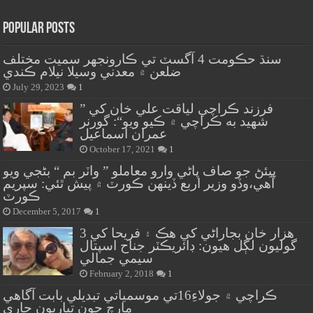
Popular Posts
سنڌ حڪومت 4 آگسٽ تي ڪارونجهر سميت مختلف
ضلعن ۾ معدني وسيلا نيلام ڪندي
July 29, 2023
1
” فرزند ڪراچي لياقت علي خان کي
شهيد به ڪراچي ۾ ڪيو ويو“: گورنر
عمران اسماعيل
October 17, 2021
1
پيئڻ جو صاف پاڻي وارو معاملو ” واٽر بم “ بڻجي ويو
آهي،وڏو وزير اربع ڏينهن ڪورٽ ۾ پيش ٿئي: سپريم
ڪورٽ
December 5, 2017
1
هزار خان بجاراڻي کي هڪ ۽ فريحا کي 3
گوليون لڳل هيون: ڊائريڪٽر جناح اسپتال
سيمي جمالي
February 2, 2018
1
ڪراچي ۾ جولاءِ16تي موسمياتي تبديلي بابت آگاهي
مارچ جون تياريون جاري