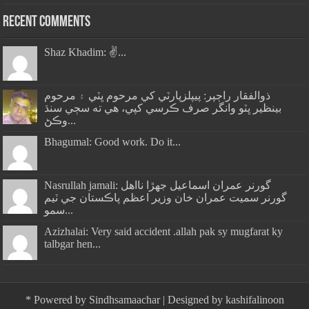
Recent Comments
Shaz Khadim: ✌️...
ذوالفقار راڄپر: پيپلزپارٽي کي مرحوم ڀٽي ۽ مرحوم
بينظير ڀٽو وانگر صرف ڪرسي کپي، هي ته سڄي سنڌ
وڪڻ...
Bhagumal: Good work. Do it...
Nasrullah jamali: گورنر عمران اسماعيل جھڙا نااهل
گورنر سميت عمران خان وزير اعظم پاڪستان جي ٽيم
سمو...
Azizhalai: Very said accident .allah pak sy mugfarat ky
talbgar hen...
*
Powered by
Sindhsamaachar
| Designed by
kashifalinoon