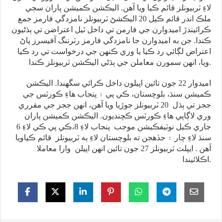
لاءِ ٽربيونلز قائم ڪيا ويا آهن. اليڪشن ڪميشن پاران سڄي
ملڪ اندر قائم ڪيل 20 اليڪشڻ ٽربيونلز نامزدگي فارمز جمع
ڪرائيندڙ اميدوارن جي فارمن تي داخل ٿيل اعتراضن تي ٻڌڻيون
ڪندا. جن به اميدوارن جا نامزدگي فارمز رٽرننگ آفيسرز پاڻ
اعتراض لڳائي رد ڪيا يا وري ڪنهن جي درخواست تي رد ڪيا
ويا، انهن سمورن معاملن جي ٻڌڻي اليڪشن ٽربيونلز ڪندا.
اميدوار 22 جون تائين اپيلون داخل ڪرائي سگهندا. اليڪشن
ڪميشن سنڌ، بلوچستان، ڪي پي ۽ پنجاب هاءِ ڪورٽس جي
ججز تي ٻڌل 20 ٽربيونلز جوڙيا ويا آهن، انهن ججز جي مقرري
وري لاڳاپي هاءِ ڪورٽس ڪچنديون. اليڪشن ڪميشن پاران
جاري ڪيل نوٽيفڪيشن موجب پنجاب لاءِ 8،ڪي پي ڪي لاءِ 6
سنڌ لاءِ چار ۽ جڏهجن ته بلوچستان لاءِ ٻه ٽربيونلز قائم ڪياويا
آهن . ايپلٽ ٽربيونلز 27 جون تائين انهن اپيلن وارا معاملا
اڪلائيندا.