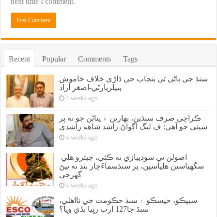
next time I comment.
Recent
Popular
Comments
Tags
سنڌ جي پاڻي تي پنجاب جي ڌاڙي خلاف خاموش
پيپلزپارٽي-اصغر آزاد
4 weeks ago
ڪراچي صرف سنڌين، بهارين ۽ پٺاڻن جو نه پر
سڀني جو آهي: ف ليگ اڳواڻ راشد شاهه راشدي
4 weeks ago
اصولن تي سوديبازي نه ڪئي، جيترو هلي
سگهياسين هلياسين، پر سنڌسماءَچار بند نه ٿيڻ
گهرجي
4 weeks ago
سيپڪو، حيسڪو ۽ سنڌ حڪومت جي نااهلي،
سنڌ جا127 ارب رپيا ٻڏي ويا؟