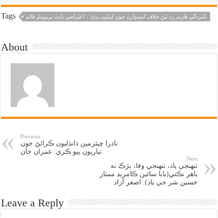
Tags
نامزدگي فارمز رد ٿيڻ خلاف اميدوارن جون اپيلون ٻڌڻ ۽ اعتراضن بابت ٽربيونلز قائم
About
Previous
نادرا چيئرمين ڌانڌليون ڪرائڻ جون
تياريون پيو ڪري: عمران خان
Next
تنهنجي ياد، تنهنجي وفا، ٻڙڪ نه
ٻاهر نڪتي(بابا سائين ڪامريڊ ممتاز
حسين شر جي ياد): اصغر آزاد
Leave a Reply