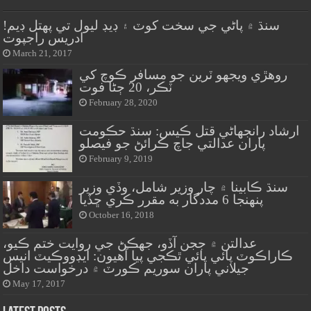
سنڌ ۾ پاڻي جي سخت کوٽ ۽ ڊيڊ ليول تي پهتل ڊيم!
ادريس راجپوت
March 21, 2017
روهڙي ويجهو ٽرين جو مسافر ڪوچ کي
ٽڪر، 20 ڄڻا فوت
February 28, 2020
ارشاد رانجهاڻي قتل ڪيس: سنڌ حڪومت
پاران عدالتي جاچ ڪرائڻ جو فيصلو
February 9, 2019
سنڌ ڪابينا ۾ چار وزير شامل، وڏي وزير
پنهنجا 6 مددگار به مقرر ڪري ڇڏيا
October 16, 2018
عدالتن ۾ ججن آڏو، جهڪڻ جي روايت ختم ڪيو،
ڪاراڪوٽ پائي پائي ٿڪجي پيا آهيون: ايڊووڪيٽ انيس
جيلاني پاران سوريم ڪورٽ ۾ درخواست داخل
May 17, 2017