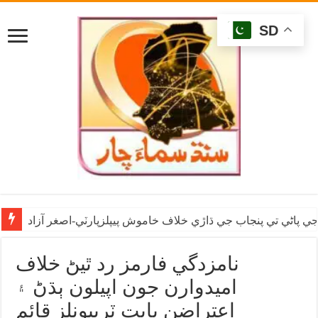
SD
ي پاڻي تي پنجاب جي ڌاڙي خلاف خاموش پيپلزپارٽي-اصغر آزاد
نامزدگي فارمز رد ٿيڻ خلاف
اميدوارن جون اپيلون ٻڌڻ ۽
اعتراضن بابت ٽربيونلز قائم