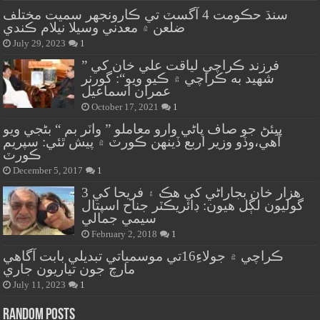
سنڌ حڪومت 4 آگسٽ تي ڪارونجهر سميت مختلف
ضلعن ۾ معدني وسيلا نيلام ڪندي
July 29, 2023
1
” فرزند ڪراچي لياقت علي خان کي
شهيد به ڪراچي ۾ ڪيو ويو“: گورنر
عمران اسماعيل
October 17, 2021
1
پيئڻ جو صاف پاڻي وارو معاملو ” واٽر بم “ بڻجي ويو
آهي،وڏو وزير اربع ڏينهن ڪورٽ ۾ پيش ٿئي: سپريم
ڪورٽ
December 5, 2017
1
هزار خان بجاراڻي کي هڪ ۽ فريحا کي 3
گوليون لڳل هيون: ڊائريڪٽر جناح اسپتال
سيمي جمالي
February 2, 2018
1
ڪراچي ۾ جولاءِ16تي موسمياتي تبديلي بابت آگاهي
مارچ جون تياريون جاري
July 11, 2023
1
Random Posts