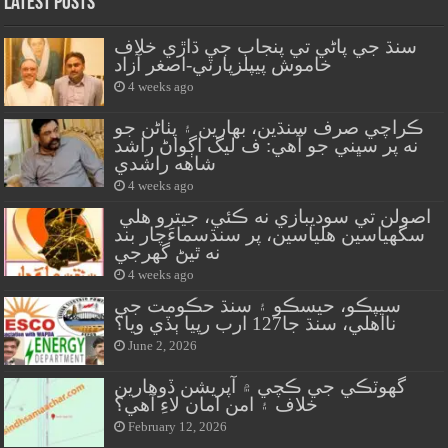
Latest Posts
سنڌ جي پاڻي تي پنجاب جي ڌاڙي خلاف
خاموش پيپلزپارٽي-اصغر آزاد
4 weeks ago
ڪراچي صرف سنڌين، بهارين ۽ پٺاڻن جو
نه پر سڀني جو آهي: ف ليگ اڳواڻ راشد
شاهه راشدي
4 weeks ago
اصولن تي سوديبازي نه ڪئي، جيترو هلي
سگهياسين هلياسين، پر سنڌسماءَچار بند
نه ٿيڻ گهرجي
4 weeks ago
سيپڪو، حيسڪو ۽ سنڌ حڪومت جي
نااهلي، سنڌ جا127 ارب رپيا ٻڏي ويا؟
June 2, 2026
گهوٽڪي جي ڪچي ۾ آپريشن ڏوهارين
خلاف ۽ امن امان لاءِ آهي؟
February 12, 2026