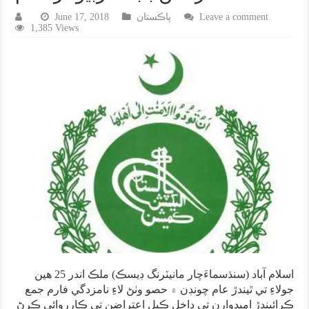
Leave a comment
پاڪستان
June 17, 2018
1,385 Views
اسلام آباد (سنڌسماءَچار مانيٽرنگ ڊيسڪ) ملڪ اندر 25 هين
جولاءِ تي ٿيندڙ عام چونڊن ۾ حصو وٺڻ لاءِ نامزدگي فارم جمع
ڪرائيندڙ اميدوارن تي داخل ڪيل اعتراضن تي ڪارروائي ڪرڻ