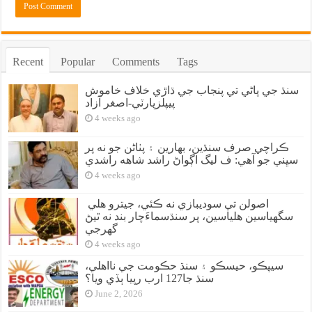
Recent
Popular
Comments
Tags
سنڌ جي پاڻي تي پنجاب جي ڌاڙي خلاف خاموش
پيپلزپارٽي-اصغر آزاد
4 weeks ago
ڪراچي صرف سنڌين، بهارين ۽ پٺاڻن جو نه پر
سڀني جو آهي: ف ليگ اڳواڻ راشد شاهه راشدي
4 weeks ago
اصولن تي سوديبازي نه ڪئي، جيترو هلي
سگهياسين هلياسين، پر سنڌسماءَچار بند نه ٿيڻ
گهرجي
4 weeks ago
سيپڪو، حيسڪو ۽ سنڌ حڪومت جي نااهلي،
سنڌ جا127 ارب رپيا ٻڏي ويا؟
June 2, 2026