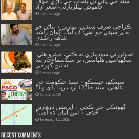
سنڌ جي پاڻي تي پنجاب جي ڌاڙي خلاف
خاموش پيپلزپارٽي-اصغر آزاد
4 weeks ago
ڪراچي صرف سنڌين، بهارين ۽ پٺاڻن جو
نه پر سڀني جو آهي: ف ليگ اڳواڻ راشد
شاهه راشدي
4 weeks ago
اصولن تي سوديبازي نه ڪئي، جيترو هلي
سگهياسين هلياسين، پر سنڌسماءَچار بند
نه ٿيڻ گهرجي
4 weeks ago
سيپڪو، حيسڪو ۽ سنڌ حڪومت جي
نااهلي، سنڌ جا127 ارب رپيا ٻڏي ويا؟
June 2, 2026
گهوٽڪي جي ڪچي ۾ آپريشن ڏوهارين
خلاف ۽ امن امان لاءِ آهي؟
February 12, 2026
Recent Comments