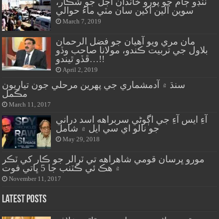
ٽنڊو ڄام جو پورو خاندان اجل جو شڪار،
سوين آلين اکين سان مٽي ماءُ حوالي
March 7, 2019
مان مري ويو آهيان جو فضل الرحمان
بلاول جي تربيت ڪندو، مولانا صاحب وڏو
ڦڏو ٿيندو…!!
April 2, 2019
سنڌ ۾ آدمشماري جي پهرين مرحلي جون تياريون
مڪمل
March 11, 2017
آءِ ايس آءِ جي اڳوڻي سربراهه اسد دراني
جو نالو اي سي ايل ۾ شامل
May 29, 2018
مورو ڀرسان قومي شاهراهه تي ٽرالر جو ڪار کي ٽڪر
۾ هڪ ئي ڪٽنب جا 5 ڀاتي فوت
November 11, 2017
Latest Posts