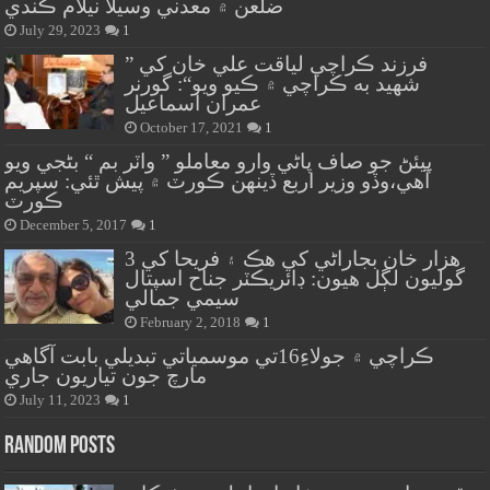
ضلعن ۾ معدني وسيلا نيلام ڪندي
July 29, 2023
1
” فرزند ڪراچي لياقت علي خان کي
شهيد به ڪراچي ۾ ڪيو ويو“: گورنر
عمران اسماعيل
October 17, 2021
1
پيئڻ جو صاف پاڻي وارو معاملو ” واٽر بم “ بڻجي ويو
آهي،وڏو وزير اربع ڏينهن ڪورٽ ۾ پيش ٿئي: سپريم
ڪورٽ
December 5, 2017
1
هزار خان بجاراڻي کي هڪ ۽ فريحا کي 3
گوليون لڳل هيون: ڊائريڪٽر جناح اسپتال
سيمي جمالي
February 2, 2018
1
ڪراچي ۾ جولاءِ16تي موسمياتي تبديلي بابت آگاهي
مارچ جون تياريون جاري
July 11, 2023
1
Random Posts