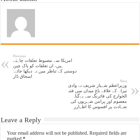
Previous
امریکا سے مضبوط تعلقات چاہتے
ہیں، ان تعلقات کو پاک چین
دوستی کے تناظر میں نہ دیکھا جائے:
اسحاق ڈار
Next
وزیراعظم شہباز شریف نے وادی
تیراہ کے علاقے باغ میدان میں فتنہ
الخوارج کی فائرنگ سے بےگناہ
معصوم اور پرامن شہریوں کی
شہادت پر افسوس کا اظہارر
Leave a Reply
Your email address will not be published.
Required fields are
marked
*