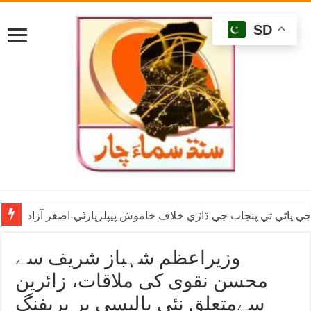
SD
ي پاڻي تي پنجاب جي ڌاڙي خلاف خاموش پيپلزپارٽي-اصغر آزاد
وزیراعظم شہباز شریف سے
محسن نقوی کی ملاقات، زائرین
سےمتعلق نئی پالیسی پر بریفنگ