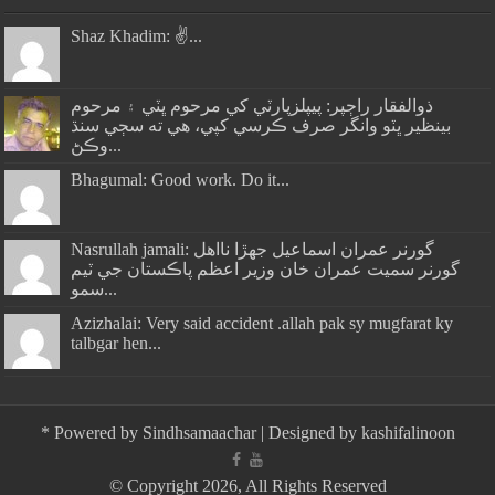
Shaz Khadim: ✌️...
ذوالفقار راڄپر: پيپلزپارٽي کي مرحوم ڀٽي ۽ مرحوم
بينظير ڀٽو وانگر صرف ڪرسي کپي، هي ته سڄي سنڌ
وڪڻ...
Bhagumal: Good work. Do it...
Nasrullah jamali: گورنر عمران اسماعيل جھڙا نااهل
گورنر سميت عمران خان وزير اعظم پاڪستان جي ٽيم
سمو...
Azizhalai: Very said accident .allah pak sy mugfarat ky
talbgar hen...
*
Powered by
Sindhsamaachar
| Designed by
kashifalinoon
© Copyright 2026, All Rights Reserved