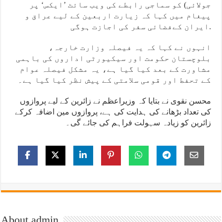
جولائی) کو سماجی رابطے کی ویب سائٹ ’ایکس‘ پر
پیغام میں کہا کہ زیارت اربعین کے لیے عراق و
ایران کےفضائی سفر کی اجازت ہوگی.
انہوں نے کہا کہ یہ فیصلہ وزارت خارجہ،
بلوچستان حکومت اور سیکیورٹی اداروں کی باہمی
مشاورت کے بعد کیا گیا ہے، یہ مشکل فیصلہ عوام
کے تحفط اور قومی سلامتی کے پیش نظر کیا گیا ہے۔
محسن نقوی نے بتایا کہ وزیراعظم نے زائرین کے لیے پروازوں
کی تعداد بڑھانے کی ہدایت کی ہے، پروازوں مین اضافہ کرکے
زائرین کو زیادہ سہولت فراہم کی جائے گی۔
About admin