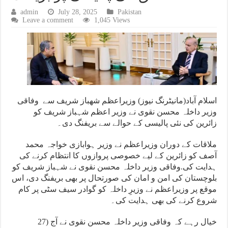
admin
July 28, 2025
Pakistan
Leave a comment
1,045 Views
اسلام آباد(مانيڻرنگ نيوز) وزيراعظم شهباز شريف سے وفاقی
وزیر داخلہ محسن نقوی نے وزیر اعظم شہباز شریف کو
زائرین کی نئی پالیسی کے حوالے سے بریفنگ دی۔
ملاقات کے دوران وزیراعظم نے وزیر ہوابازی خواجہ محمد
آصف کو زائرین کے لیے خصوصی پروازوں کا انتظام کرنے کی
ہدایت کی.وفاقی وزیر داخلہ محسن نقوی نے شہباز شریف کو
بلوچستان کی امن و امان کی صورتحال پر بھی بریفنگ دی، اس
موقع پر وزیراعظم نے وزیرِ داخلہ کو گوادر سیف سٹی پر کام
شروع کرنے کی بھی ہدایت کی۔
خیال رہے کہ وفاقی وزیر داخلہ محسن نقوی نے آج (27