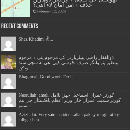
خلاف ۽ امن امان لاءِ آهي؟
February 12, 2026
Recent Comments
Shaz Khadim: ✌️...
ذوالفقار راڄپر: پيپلزپارٽي کي مرحوم ڀٽي ۽ مرحوم
بينظير ڀٽو وانگر صرف ڪرسي کپي، هي ته سڄي سنڌ
وڪڻ...
Bhagumal: Good work. Do it...
Nasrullah jamali: گورنر عمران اسماعيل جھڙا نااهل
گورنر سميت عمران خان وزير اعظم پاڪستان جي ٽيم
سمو...
Azizhalai: Very said accident .allah pak sy mugfarat ky
talbgar hen...