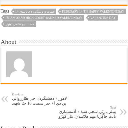
Tags
FEBRUARY 14 TH HAPPY VALENTINEDAY
14 فيبروري ويلنٽائين ڊي پابندي
ISLAM ABAD HIGH COURT BANNED VALENTINDAY
VALENTINE DAY
محبت جو عالمي ڏينهن
About
Previous
لاهور ۾ دهشتگردن جي ڪارروائي
ٻن ڊي آءِ جيز سميت 16 ڄڻا شهيد
Next
پيپلز پارٽي سڄي سنڌ ۾ آدمشماري
بابت جاڳرتا مهم هلائيندي: نثار کهڙو