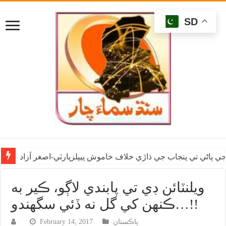
SD
ي پاڻي تي پنجاب جي ڌاڙي خلاف خاموش پيپلزپارٽي-اصغر آزاد
ويلنٽائن ڊي تي پابندي لاڳو، ڪير به
ڪنهن کي گل نه ڏئي سگهندو…!!
پاڪستان
February 14, 2017