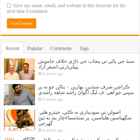
Save my name, email, and website in this browser for the
next time I comment.
Recent
Popular
Comments
Tags
سنڌ جي پاڻي تي پنجاب جي ڌاڙي خلاف خاموش
پيپلزپارٽي-اصغر آزاد
4 weeks ago
ڪراچي صرف سنڌين، بهارين ۽ پٺاڻن جو نه پر
سڀني جو آهي: ف ليگ اڳواڻ راشد شاهه راشدي
4 weeks ago
اصولن تي سوديبازي نه ڪئي، جيترو هلي
سگهياسين هلياسين، پر سنڌسماءَچار بند نه ٿيڻ
گهرجي
4 weeks ago
سيپڪو، حيسڪو ۽ سنڌ حڪومت جي نااهلي،