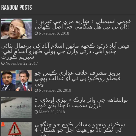
Random Posts
قومي اسيمبلي ۾ شازيه مري جي تقرير ۽
ان تي ٿيل هُل هنگامي جي اصل ڪهاڻي!!
November 6, 2018
فيض آباد ڌرڻو: ڪجهه ماڻهن اسلام آباد کي يرغمال بڻائي
ڇڏيو آهي، ڌرڻي وارن جي ٻولي ڪهڙو اسلام آهي-
سپريم ڪورٽ
November 22, 2017
پرويز مشرف خلاف غداري ڪيس جو
فيصلو روڪيو؛ پي ٽي آءِ عدالت پهچي
وئي
November 26, 2019
نوابشاهه جي واٽر پارڪ ۾ ٻيڙي اونڌي، 5
ٻارڙن سميت 6 ڄڻا ٻڏي فوت
March 30, 2018
سڪرنڊ ويجهو مسافر ڪوچ جو چنگچي
کي ٽڪر 10 پورهيت اجل جو شڪار، 4
زخمي