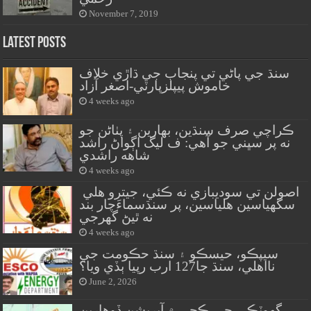
November 7, 2019
Latest Posts
سنڌ جي پاڻي تي پنجاب جي ڌاڙي خلاف
خاموش پيپلزپارٽي-اصغر آزاد
4 weeks ago
ڪراچي صرف سنڌين، بهارين ۽ پٺاڻن جو
نه پر سڀني جو آهي: ف ليگ اڳواڻ راشد
شاهه راشدي
4 weeks ago
اصولن تي سوديبازي نه ڪئي، جيترو هلي
سگهياسين هلياسين، پر سنڌسماءَچار بند
نه ٿيڻ گهرجي
4 weeks ago
سيپڪو، حيسڪو ۽ سنڌ حڪومت جي
نااهلي، سنڌ جا127 ارب رپيا ٻڏي ويا؟
June 2, 2026
گهوٽڪي جي ڪچي ۾ آپريشن ڏوهارين