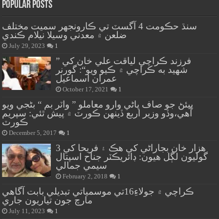
Popular Posts
سنڌ حڪومت 4 آگسٽ تي ڪارونجهر سميت مختلف
ضلعن ۾ معدني وسيلا نيلام ڪندي
July 29, 2023
1
” فرزند ڪراچي لياقت علي خان کي
شهيد به ڪراچي ۾ ڪيو ويو“: گورنر
عمران اسماعيل
October 17, 2021
1
پيئڻ جو صاف پاڻي وارو معاملو ” واٽر بم “ بڻجي ويو
آهي،وڏو وزير اربع ڏينهن ڪورٽ ۾ پيش ٿئي: سپريم
ڪورٽ
December 5, 2017
1
هزار خان بجاراڻي کي هڪ ۽ فريحا کي 3
گوليون لڳل هيون: ڊائريڪٽر جناح اسپتال
سيمي جمالي
February 2, 2018
1
ڪراچي ۾ جولاءِ16تي موسمياتي تبديلي بابت آگاهي
مارچ جون تياريون جاري
July 11, 2023
1