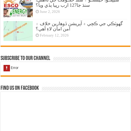
سنڌ جا127 ارب رپيا ٻڏي ويا؟
June 2, 2026
گهوٽڪي جي ڪچي ۾ آپريشن ڏوهارين خلاف ۽
امن امان لاءِ آهي؟
February 12, 2026
Subscribe to our Channel
Find us on Facebook