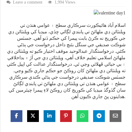
Leave a comment
1,994 Views
اسلام آباد هائيڪورٽ سرڪاري سطح ۽ عوامي هنڌن تي
ويلنٽائن ڊي ملهائڻ تي پابندي لڳائي ڇڏي، ميڊيا کي ويلنٽائن ڊي
جي ڪوريج نه ڪرڻ بابت پيمرا کي حڪم ڏنو آهي. جسٽس
شوڪت صديقي جي سنگل بئنچ داخل درخواست جي ٻڌڻي
ڪئي. درخواستگذار عبدالوحيد موقف اختيار ڪيو ته ويلنٽائن ڊي
ملهائڻ اسلامي تعليم خلاف آهي، ويلنٽائن ڊي جي آڙ ۾ بداخلاقي
۽ بي حيائي ڦهلائي وڃي ٿي. درخواستگذار عدالت کي اپيل ڪئي
ته ويلنٽائن ڊي ملهائڻ کان روڪڻ جو حڪم جاري ڪيو وڃي.
جسٽس شوڪت صديقي درخواست جي ٻڌڻي ڪندي سرڪاري
سطح ۽ عوامي هنڌن تي ويلنٽائن ڊي ملهائڻ تي پابندي لڳائڻ
سان گڏوگڏ ميڊيا کي ڪوريج کان روڪڻ لاءِ پيمرا چيئرمين کي
هدايتون پڻ جاري ڪيون آهن.