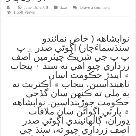
Leave a comment
سنڌ
June 16, 2018
1,658 Views
نوابشاهه ( خاص نمائندو
سنڌسماءَچار) اڳوڻي صدر ۽ پ
پ پ جي شريڪ چيئرمين آصف
زرداري چيو آهي ته سنڌ ۽ پنجاب
۾ ايندڙ حڪومت اسان
ٺاهينداسين، پنجاب ۾ اڪثريت نه
به ملي ته ڪنهن سان گڏجي
حڪومت جوڙينداسين. نوابشاهه
۾ پارٽي اڳواڻن سان ملاقات
دوران، ڳالهائيندي اڳوڻي صدر
آصف زرداري چيو ته، سنڌ جي