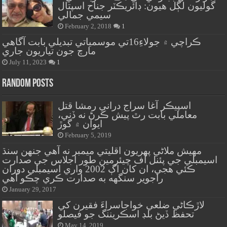
گوليون لڳل هيون: ڊائريڪٽر جناح اسپتال
سيمي جمالي
February 2, 2018
1
ڪراچي ۾ جولاءِ16تي موسمياتي تبديلي بابت آگاهي
مارچ جون تياريون جاري
July 11, 2023
1
Random Posts
اسپيڪر آغا سراج دراني رمشا قتل
معاملي بابت رٿ پيش ڪرڻ نه ڏني،
ايوان ۾ گوڙ
February 5, 2019
مهيش ملاڻي پهريون اقليتي ميمبر نه آهي جنهن سنڌ
اسيمبلي جي پئنل آف چيئرمين طور اجلاس جي صدارت
ڪئي هجي، ان کان اڳ 2002 واري اسيمبلي دوران
راجوير سنگهه به صدارت ڪري چڪو آهي
January 29, 2017
لاڙڪاڻي ضلعي خواجاسراءَ فقيرن کي
تحفظ ڏيڻ بلڊ اسڪريننگ جو فيصلو
May 14, 2019