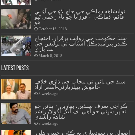
نوابشاهه ڌماڪي جي جاچ لاءِ جي آءِ ٽي
قائم، ڌماڪي ۾ فرزانا جو ڀاءُ زخمي ٿيو
هو
October 16, 2018
سنڌ حڪومت جي روايت برقرار، احتجاج
ڪندڙ پيراميڊيڪل اسٽاف تي پوليس جي
لٺ بازي
March 8, 2018
Latest Posts
سنڌ جي پاڻي تي پنجاب جي ڌاڙي خلاف
خاموش پيپلزپارٽي-اصغر آزاد
3 weeks ago
ڪراچي صرف سنڌين، بهارين ۽ پٺاڻن جو
نه پر سڀني جو آهي: ف ليگ اڳواڻ راشد
شاهه راشدي
3 weeks ago
اصولن تي سوديبازي نه ڪئي، جيترو هلي