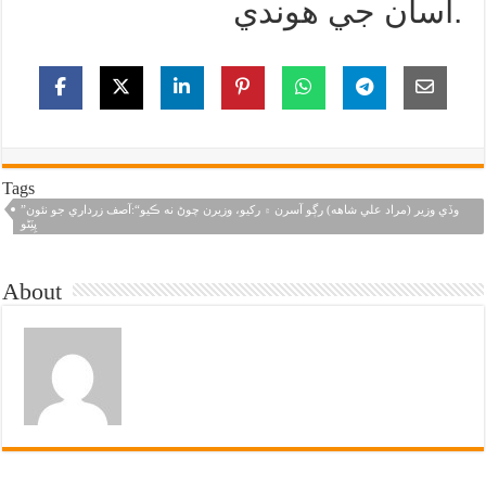
اسان جي هوندي.
Tags
”وڏي وزير (مراد علي شاهه) رڳو آسرن ۾ رکيو، وزيرن چوڻ نه ڪيو“:آصف زرداري جو نئون
پِٽِڻو
About