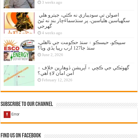
3 weeks ago
اصولن تي سوديبازي نه ڪئي، جيترو هلي
سگهياسين هلياسين، پر سنڌسماءَچار بند نه ٿيڻ
گهرجي
4 weeks ago
سيپڪو، حيسڪو ۽ سنڌ حڪومت جي نااهلي،
سنڌ جا127 ارب رپيا ٻڏي ويا؟
June 2, 2026
گهوٽڪي جي ڪچي ۾ آپريشن ڏوهارين خلاف ۽
امن امان لاءِ آهي؟
February 12, 2026
Subscribe to our Channel
Find us on Facebook