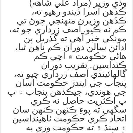
وڏي وزير (مراد علي شاهه)
ڪڏهن آسرا ڏيندو رهيو ته،
ڪڏهن وزيرن منهنجي چوڻ تي
ڪم نه ڪيو. آصف زرداري جو ته،
مونکي خبر آهي ته گذريل ٻن
اڍائن سالن دوران ڪم ناهن ٿيا،
هاڻي حڪومت ۾ اچي ڪم
ڪنداسين. تقريب دوران
ڳالهائيندي آصف زرداري چيو ته،
پنجاب جي ايندڙ حڪومت اسان
جي هوندي، جيڪڏهن پنجاب ۾ پ
پ اڪثريت حاصل نه ڪري
سگهي ته پوءِ ڪنهن ڪنهن سان
اتحاد ڪري حڪومت ٺاهينداسين
۽ سنڌ ۾ ته حڪومت وري به