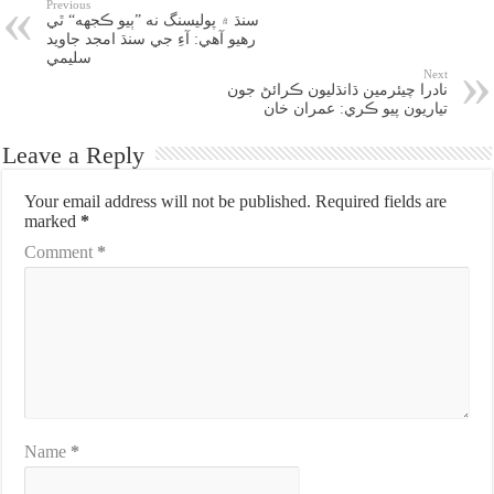
Previous
سنڌ ۾ پوليسنگ نه ”ٻيو ڪجهه“ ٿي
رهيو آهي: آءِ جي سنڌ امجد جاويد
سليمي
Next
نادرا چيئرمين ڌانڌليون ڪرائڻ جون
تياريون پيو ڪري: عمران خان
Leave a Reply
Your email address will not be published.
Required fields are
marked
*
Comment
*
Name
*