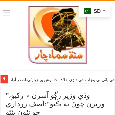
SD
ي پاڻي تي پنجاب جي ڌاڙي خلاف خاموش پيپلزپارٽي-اصغر آزاد
”وڏي وزير رڳو آسرن ۾ رکيو،
وزيرن چوڻ نه ڪيو“:آصف زرداري
جو نئون پِٽِڻو