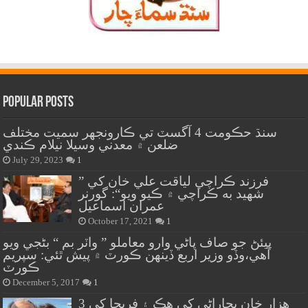
Popular Posts
سنڌ حڪومت 4 آگسٽ تي ڪارونجهر سميت مختلف
ضلعن ۾ معدني وسيلا نيلام ڪندي
July 29, 2023
1
” فرزند ڪراچي لياقت علي خان کي
شهيد به ڪراچي ۾ ڪيو ويو“: گورنر
عمران اسماعيل
October 17, 2021
1
پيئڻ جو صاف پاڻي وارو معاملو ” واٽر بم “ بڻجي ويو
آهي،وڏو وزير اربع ڏينهن ڪورٽ ۾ پيش ٿئي: سپريم
ڪورٽ
December 5, 2017
1
هزار خان بجاراڻي کي هڪ ۽ فريحا کي 3