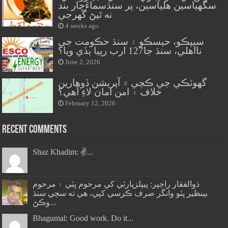
سگهياسين هلياسين، پر سنڌسماءَچار بند
نه ٿيڻ گهرجي
4 weeks ago
سيپڪو، حيسڪو ۽ سنڌ حڪومت جي
نااهلي، سنڌ جا127 ارب رپيا ٻڏي ويا؟
June 2, 2026
گهوٽڪي جي ڪچي ۾ آپريشن ڏوهارين
خلاف ۽ امن امان لاءِ آهي؟
February 12, 2026
Recent Comments
Shaz Khadim: ✌️...
ذوالفقار راڄپر: پيپلزپارٽي کي مرحوم ڀٽي ۽ مرحوم
بينظير ڀٽو وانگر صرف ڪرسي کپي، هي ته سڄي سنڌ
وڪڻ...
Bhagumal: Good work. Do it...