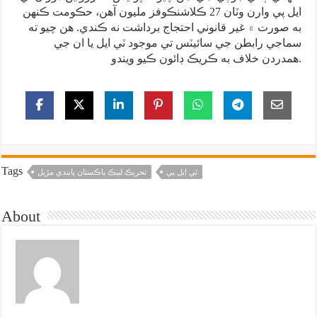
ايل پي وارن وٽان 27 ڪلاشنڪوفز مليون آهن، حڪومت ڪنهن
به صورت ۾ غير قانوني احتجاج برداشت نه ڪندي. هن چيو ته
سماجي رابطن جي سائيٽس تي موجود ٽي ايل يا ان جي
همدردن خلاف به ڪريڪ ڊائون ڪيو ويندو.
Tags
ٽي ايل پي
تحريڪ لبيڪ پاڪستان پابندي مڙيل
About