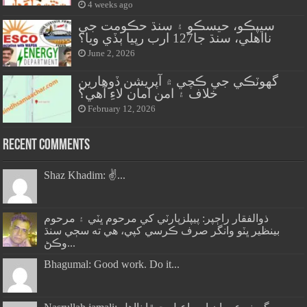
4 weeks ago
سيپڪو، حيسڪو ۽ سنڌ حڪومت جي
نااهلي، سنڌ جا127 ارب رپيا ٻڏي ويا؟
June 2, 2026
گهوٽڪي جي ڪچي ۾ آپريشن ڏوهارين
خلاف ۽ امن امان لاءِ آهي؟
February 12, 2026
Recent Comments
Shaz Khadim: ✌️...
ذوالفقار راڄپر: پيپلزپارٽي کي مرحوم ڀٽي ۽ مرحوم
بينظير ڀٽو وانگر صرف ڪرسي کپي، هي ته سڄي سنڌ
وڪڻ...
Bhagumal: Good work. Do it...