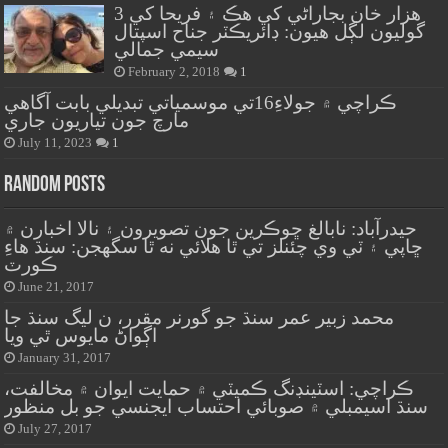
هزار خان بجاراڻي کي هڪ ۽ فريحا کي 3
گوليون لڳل هيون: ڊائريڪٽر جناح اسپتال
سيمي جمالي
February 2, 2018
1
ڪراچي ۾ جولاءِ16تي موسمياتي تبديلي بابت آگاهي
مارچ جون تياريون جاري
July 11, 2023
1
Random Posts
حيدرآباد: نابالغ ڇوڪرين جون تصويرون ۽ نالا اخبارن ۾
ڇاپي ۽ ٽي وي چئنلز تي ٿا هلائي نه ٿا سگهجن: سنڌ هاءِ
ڪورٽ
June 21, 2017
محمد زبير عمر سنڌ جو گورنر مقرر، ن ليگ سنڌ جا
اڳواڻ مايوس ٿي ويا
January 31, 2017
ڪراچي: اسٽينڊنگ ڪميٽي ۾ حمايت ايوان ۾ مخالفت،
سنڌ اسيمبلي ۾ صوبائي احتساب ايجنسي جو بل منظور
July 27, 2017