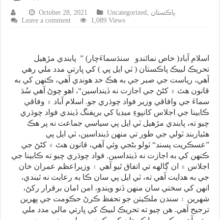
پاڪستان
,
Uncategorized
October 28, 2021
Leave a comment
1,089 Views
اسلام آباد( خاص نمائندو سنڌسماءَچار) ” پابندي مڙهيل
تحريڪ لبيڪ پاڪستان ( ٽي ايل پي ) کي ڀارتي مدد ملي رهي
آهي، رياست جي صبر جي به هڪ حد هوندي آهي، ڪنهن کي به
قانون هٿ ۾ کڻڻ جي اجازت نه ڏينداسين“، اهو چوڻ آهي سُڌ
سماءَ جي وافاقي وزير فواد چوڌري جو. اسلام آباد ۾ وفاقي
ڪابينا جي اجلاس کانپوءِ ميڊيا کي بريفنگ ڏيندي فواد چوڌري
چيو ته، پابندي مڙهيل ٽي ايل پي سياسي جماعت نه پر هڪ
هٿياربند ٽولي جي طور تي منهن ڏينداسين، ٽي ايل پي
”عسڪريت پسند“ ٽولو بڻجي وئي آهي، قانون هٿ ۾ کڻڻ جي
ڪنهن کي به اجازت نه ڏينداسين. فواد چوڌري چيو ته ڪابينا جي
اجلاس ۾ ان ڳالهه تي اتفاق ٿيو آهي ۽ وزيراعظم عمران خان
جي به هدايت آهي ته، ٽي ايل پي سان ڪا به رعايت نه ٿيندي،
انهن کي سختي سان منهن ڏنو ويندو، امن امان برقرار رکڻ،
شهرين ۽ سندن ملڪيتن جو تحفظ ڪرڻ حڪومت جي پهرين
ترجيح آهي. هن چيو ته تحريڪ لبيڪ کي ڀارتي مالي مدد ملي