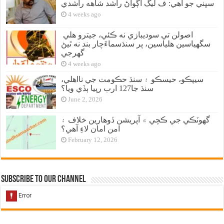
سڀني جو آهي: ف ليگ اڳواڻ راشد شاهه راشدي
4 weeks ago
اصولن تي سوديبازي نه ڪئي، جيترو هلي
سگهياسين هلياسين، پر سنڌسماءَچار بند نه ٿيڻ
گهرجي
4 weeks ago
سيپڪو، حيسڪو ۽ سنڌ حڪومت جي نااهلي،
سنڌ جا127 ارب رپيا ٻڏي ويا؟
June 2, 2026
گهوٽڪي جي ڪچي ۾ آپريشن ڏوهارين خلاف ۽
امن امان لاءِ آهي؟
February 12, 2026
Subscribe to our Channel