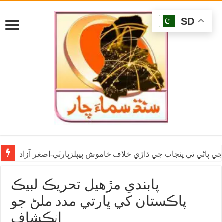
SD
ي پاڻي تي پنجاب جي ڌاڙي خلاف خاموش پيپلزپارٽي-اصغر آزاد
پابندي مڙهيل تحريڪ لبيڪ
پاڪستان کي ڀارتي مدد ملڻ جو
انڪشاف