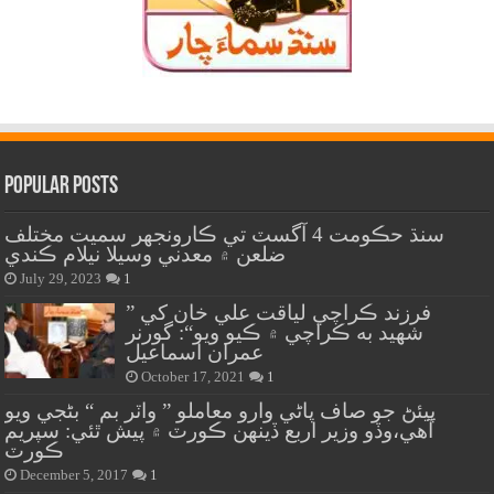
Popular Posts
سنڌ حڪومت 4 آگسٽ تي ڪارونجهر سميت مختلف
ضلعن ۾ معدني وسيلا نيلام ڪندي
July 29, 2023
1
” فرزند ڪراچي لياقت علي خان کي
شهيد به ڪراچي ۾ ڪيو ويو“: گورنر
عمران اسماعيل
October 17, 2021
1
پيئڻ جو صاف پاڻي وارو معاملو ” واٽر بم “ بڻجي ويو
آهي،وڏو وزير اربع ڏينهن ڪورٽ ۾ پيش ٿئي: سپريم
ڪورٽ
December 5, 2017
1