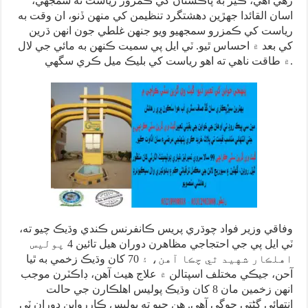
رهي آهي، ڪير به پاڪستان کي ڪمزور رياست نه سمجهي،
اسان القائدا جهڙين دهشتگرد تنظيمن کي منهن ڏنو، ان وقت به
رياست کي ڪمزرو سمجهيو ويو جنهن غلطي جون انهن ڌرين
کي بعد ۾ احساس ٿيو. ٽي ايل پي سميت ڪنهن به مائي جي لال
۾ طاقت ناهي ته اهو رياست کي بليڪ ميل ڪري سگهي.
وفاقي وزير فواد چوڌري پريس ڪانفرنس ڪندي وڌيڪ چيو ته،
ٽي ايل پي جي احتجاجي مظاهرن دوران هيل تائين 4 پوليس
اهلڪار شهيد ٿي چڪا آهن، ۽ 70 کان وڌيڪ زخمي به ٿيا
آحن، جيڪي مختلف اسپتالن ۾ علاج هيٺ آهن، ڊاڪٽرن موجب
انهن زخمين مان 8 کان وڌيڪ پوليس اهلڪارن جي حالت
انتهائي ڳڻتي جوڳي آهي. هن چيو ته پوليس ڪاررواين دوران ٽي