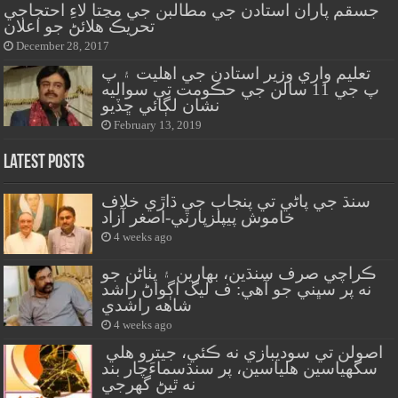
جسقم پاران استادن جي مطالبن جي مڃتا لاءِ احتجاجي
تحريڪ هلائڻ جو اعلان
December 28, 2017
تعليم واري وزير استادن جي اهليت ۽ پ
پ جي 11 سالن جي حڪومت تي سواليه
نشان لڳائي ڇڏيو
February 13, 2019
Latest Posts
سنڌ جي پاڻي تي پنجاب جي ڌاڙي خلاف
خاموش پيپلزپارٽي-اصغر آزاد
4 weeks ago
ڪراچي صرف سنڌين، بهارين ۽ پٺاڻن جو
نه پر سڀني جو آهي: ف ليگ اڳواڻ راشد
شاهه راشدي
4 weeks ago
اصولن تي سوديبازي نه ڪئي، جيترو هلي
سگهياسين هلياسين، پر سنڌسماءَچار بند
نه ٿيڻ گهرجي