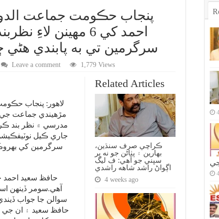
R
پنجاب حڪومت جماعت الدوه
احمد کي 6 مهينن لاء
سرگرمين تي به پابندي هڻي 
Leave a comment
1,779 Views
Related Articles
لاهور: پنجاب حڪومت
مڙهيندي جماعت جي ا
مدرسي ۾ نظر بند ڪري
جاري ڪيل نوٽيفڪيشن 
ڪراچي صرف سنڌين،
سرگرمين کي بهروڪي
بهارين ۽ پٺاڻن جو نه پر
سڀني جو آهي: ف ليگ
جي
اڳواڻ راشد شاهه راشدي
حافظ سعيد احمد جي
4 weeks ago
آهي.سومر ڏينهن اسل
سوالن جا جواب ڏيندي 
حافظ سعيد ۽ ان جي