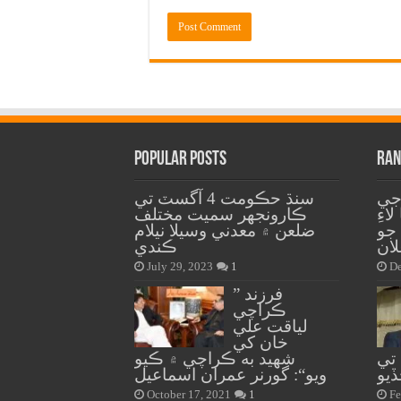
Popular Posts
Ran
جي
سنڌ حڪومت 4 آگسٽ تي
اءِ
ڪارونجهر سميت مختلف
جو
ضلعن ۾ معدني وسيلا نيلام
لان
ڪندي
July 29, 2023
1
De
” فرزند
ڪراچي
لياقت علي
خان کي
تي
شهيد به ڪراچي ۾ ڪيو
ڏيو
ويو“: گورنر عمران اسماعيل
October 17, 2021
1
Fe