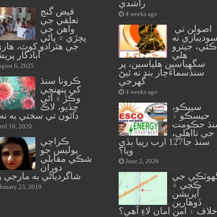
راشدي
فيض گنج
4 weeks ago
تعلقي جي
اصولن تي
واهن جي
وديبازي نه
پڇڙي ۾ پاڻي
ڪئي، جيترو
جي هٿرادو کوٽ، هاري
هلي
آبادگار پري
سگهياسين هلياسين، پر
gust 6, 2025
سنڌسماءَچار بند نه ٿيڻ
ڪرونا سنڌ
گهرجي
کي پنهنجي
4 weeks ago
وڪڙ ۾ آڻي
سيپڪو،
ڇڏيو، لاڪ
حيسڪو ۽
ڊائون تي سختي به نه
ڌ حڪومت
ril 16, 2020
جي نااهلي،
ڪراچي
سنڌ جا127 ارب رپيا ٻڏي
پوليس جو
ويا؟
شڪي مقابلي
June 2, 2026
دوران
هوٽڪي جي
شاگردياڻي به مارجي 
ڪچي ۾
bruary 23, 2019
آپريشن
ڏوهارين
لاف ۽ امن امان لاءِ آهي؟