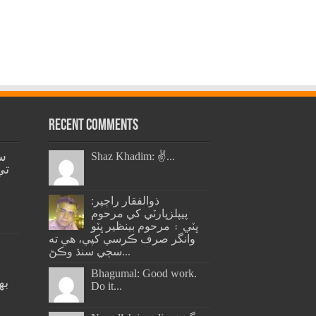
Recent Comments
س
Shaz Khadim: ✌️...
تي
ذوالفقار راڄپر:
پيپلزپارٽي کي مرحوم
ڀٽي ۽ مرحوم بينظير ڀٽو
وانگر صرف ڪرسي کپي، هي ته
سڄي سنڌ وڪڻ...
Bhagumal: Good work.
به
Do it...
ج