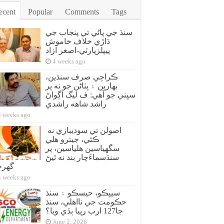
ecent
Popular
Comments
Tags
سنڌ جي پاڻي تي پنجاب جي
ڌاڙي خلاف خاموش
پيپلزپارٽي-اصغر آزاد
4 weeks ago
ڪراچي صرف سنڌين،
بهارين ۽ پٺاڻن جو نه پر
سڀني جو آهي: ف ليگ اڳواڻ
راشد شاهه راشدي
4 weeks ago
اصولن تي سوديبازي نه
ڪئي، جيترو هلي
سگهياسين هلياسين، پر
سنڌسماءَچار بند نه ٿيڻ
گهر
4 weeks ago
سيپڪو، حيسڪو ۽ سنڌ
حڪومت جي نااهلي، سنڌ
جا127 ارب رپيا ٻڏي ويا؟
June 2, 2026