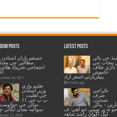
dom Posts
Latest Posts
نڌ جي پاڻي
جسقم پاران استادن 
 پنجاب جي
مطالبن جي مڃتا ل
ڌاڙي خلاف
احتجاجي تحريڪ هلائڻ 
خاموش
اع
پيپلزپارٽي-اصغر آزاد
cember 28, 2017
4 weeks ago
تعليم واري
ڪراچي
وزير استادن
صرف
جي اهليت ۽
سنڌين،
پ پ جي 11
ارين ۽ پٺاڻن
سالن جي حڪومت 
و نه پر سڀني جو آهي: ف
سواليه نشان لڳائي ڇ
ليگ اڳواڻ راشد شاهه
bruary 13, 2019