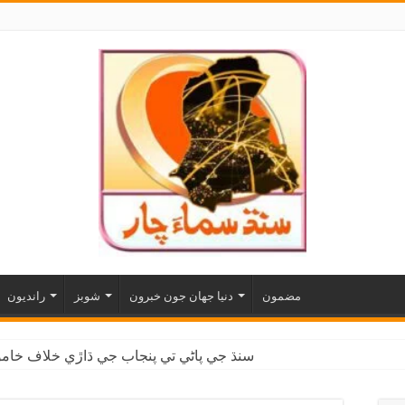
مضمون
دنيا جهان جون خبرون
شوبز
رانديون
سنڌ جي پاڻي تي پنجاب جي ڌاڙي خلاف خاموش