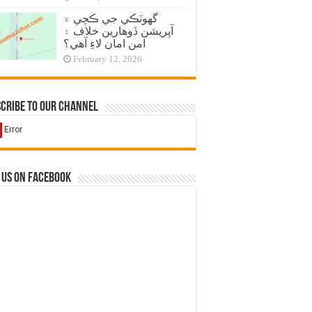
گهوٽڪي جي ڪچي ۾
آپريشن ڏوهارين خلاف ۽
امن امان لاءِ آهي؟
February 12, 2026
cribe to our Channel
 us on Facebook