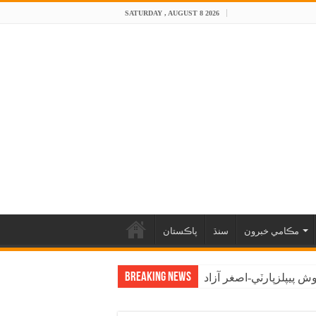
SATURDAY , AUGUST 8 2026
مڪامي خبرون
سنڌ
پاڪستان
Breaking News
 پيپلزپارٽي-اصغر آزاد