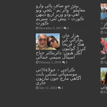
پيئڻ جو صاف پاڻي وارو
معاملو ” واٽر بم “ بڻجي ويو
آهي،وڏو وزير اربع ڏينهن
ڪورٽ ۾ پيش ٿئي: سپريم
 ۽
ڪورٽ
شان
December 5, 2017
1
Au
هزار خان
بجاراڻي کي
هڪ ۽ فريحا
کي 3 گوليون
لڳل هيون: ڊائريڪٽر جناح
 ٿي
اسپتال سيمي جمالي
February 2, 2018
1
Ap
ڪراچي ۾ جولاءِ16تي
موسمياتي تبديلي بابت
آگاهي مارچ جون تياريون
جاري
وئي
July 11, 2023
1
Fe