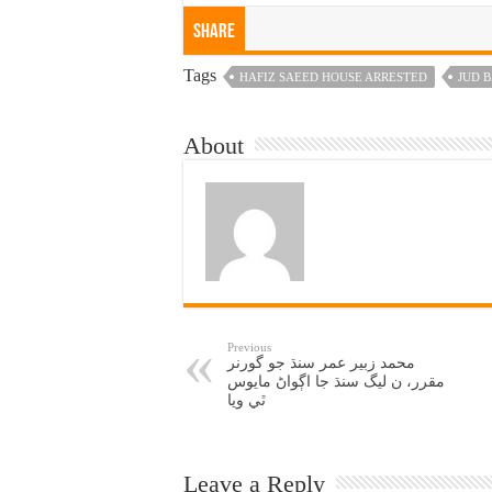
Share
Tags
HAFIZ SAEED HOUSE ARRESTED
JUD 
About
Previous
محمد زبير عمر سنڌ جو گورنر
مقرر، ن ليگ سنڌ جا اڳواڻ مايوس
ٿي ويا
Leave a Reply