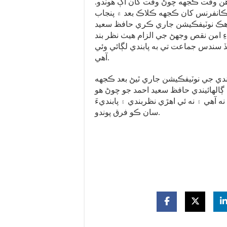
هن وقت ڪجهه چوڻ وقت کان اڳ هوندو.
ڪانفرنس کان ڪجهه ڪلاڪ بعد ۾ پنجاب
 هڪ نوٽيفڪيشن جاري ڪري حافظ سعيد
مهينن لاءِ امن نقص وجهڻ جي الزام هيٺ نظر بند
ڏ سندس جماعت تي به پابندي لڳائي وئي
آهي.
ي جي نوٽيفڪيشن جاري ٿيڻ بعد ڪجهه
الهائيندي حافظ سعيد احمد جو چوڻ هو
ه نه آهي ۽ نه ئي اهڙي نظربندي ۽ پابنديءَ
سان ڪو فرق پوندو.