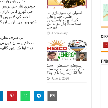
ڪاررواين بابت 
چوڌري نثار جي پريس 
جي گهرو کاتي پاران
اصولن تي سوديبازي نه
ڪئي، جيترو هلي
احمد کي 6 
سگهياسين هلياسين، پر
ڪيو ويو آهي، ان سان گ
سنڌسماءَچار بند نه ٿيڻ
گهرجي
4 weeks ago
Subs
ٻي طرف نظربند
صحافين سان فون تي ڳ
ته ” اها ڪا نئين ڳاله
Find
سيپڪو، حيسڪو ۽ سنڌ
حڪومت جي نااهلي، سنڌ
جا127 ارب رپيا ٻڏي ويا؟
June 2, 2026