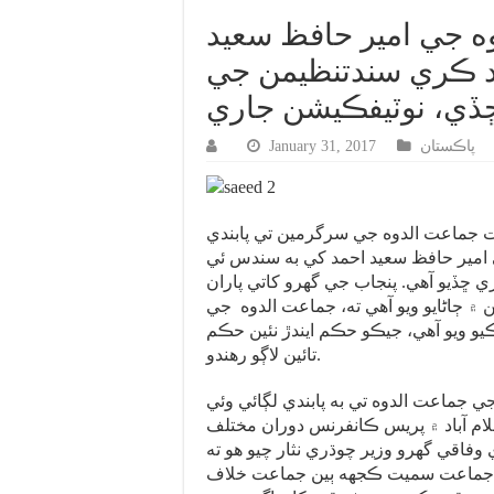
 جي امير حافظ سعيد
ِ نظربند ڪري سندتنظيمن جي
ڇڏي، نوٽيفڪيشن جاري
پاڪستان
January 31, 2017
 جماعت الدوه جي سرگرمين تي پابندي
مير حافظ سعيد احمد کي به سندس ئي
 ڇڏيو آهي. پنجاب جي گهرو کاتي پاران
۾ ڄاڻايو ويو آهي ته، جماعت الدوه جي
و ويو آهي، جيڪو حڪم ايندڙ نئين حڪم
تائين لاڳو رهندو.
 جماعت الدوه تي به پابندي لڳائي وئي
ام آباد ۾ پريس ڪانفرنس دوران مختلف
وفاقي گهرو وزير چوڌري نثار چيو هو ته
 جماعت سميت ڪجهه ٻين جماعت خلاف