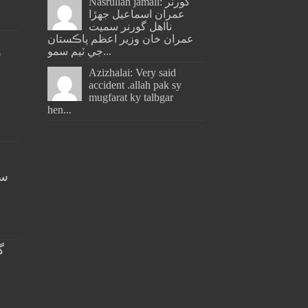
Nasrullah jamali: گورنر
عمران اسماعيل جھڙا
نااهل گورنر سميت
عمران خان وزير اعظم پاڪستان
جي ٽيم سمو...
س
Azizhalai: Very said
accident .allah pak sy
mugfarat ky talbgar
hen...
سن
گ
خ