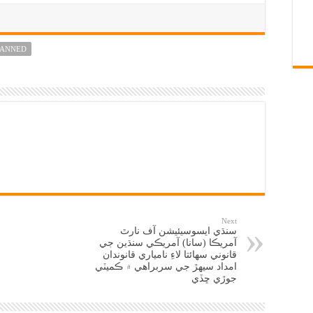
BANNED
Next
سنڌي ايسوسيئيشن آف نارٿ
آمريڪا (سانا) آمريڪي سنڌين جي
قانوني سهائتا لاءِ نامياري قانوندان
امداد سيهڙ جي سربراهي ۾ ڪميٽي
جوڙي ڇڏي