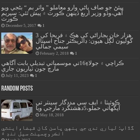
پيئڻ جو صاف پاڻي وارو معاملو ” واٽر بم “ بڻجي ويو
آهي،وڏو وزير اربع ڏينهن ڪورٽ ۾ پيش ٿئي: سپريم
ڪورٽ
December 5, 2017
1
هزار خان بجاراڻي کي هڪ ۽ فريحا کي 3
گوليون لڳل هيون: ڊائريڪٽر جناح اسپتال
سيمي جمالي
February 2, 2018
1
ڪراچي ۾ جولاءِ16تي موسمياتي تبديلي بابت آگاهي
مارچ جون تياريون جاري
July 11, 2023
1
Random Posts
ڪوئيٽا ۾ ايف سي مددگار سينٽر تي
آپگهاتي حملو،5دهشتگرد مارجي ويا
May 18, 2018
گڏاپ: لياري ندي جي ٻنهي پاسن کان قبضا،اينٽي
انڪروچمينٽ سيل ننڊ ۾