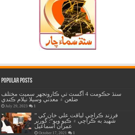
Popular Posts
سنڌ حڪومت 4 آگسٽ تي ڪارونجهر سميت مختلف
ضلعن ۾ معدني وسيلا نيلام ڪندي
July 29, 2023
1
” فرزند ڪراچي لياقت علي خان کي
شهيد به ڪراچي ۾ ڪيو ويو“: گورنر
عمران اسماعيل
October 17, 2021
1