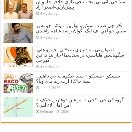
سنڌ جي پاڻي تي پنجاب جي ڌاڙي خلاف خاموش
پيپلزپارٽي-اصغر آزاد
4 weeks ago
ڪراچي صرف سنڌين، بهارين ۽ پٺاڻن جو نه پر
سڀني جو آهي: ف ليگ اڳواڻ راشد شاهه راشدي
4 weeks ago
اصولن تي سوديبازي نه ڪئي، جيترو هلي
سگهياسين هلياسين، پر سنڌسماءَچار بند نه ٿيڻ
گهرجي
4 weeks ago
سيپڪو، حيسڪو ۽ سنڌ حڪومت جي نااهلي،
سنڌ جا127 ارب رپيا ٻڏي ويا؟
June 2, 2026
گهوٽڪي جي ڪچي ۾ آپريشن ڏوهارين خلاف ۽
امن امان لاءِ آهي؟
February 12, 2026