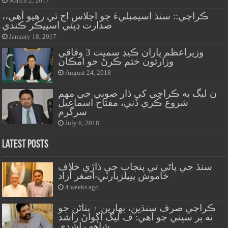
March 2, 2017
ڪراچي:: سنڌ اسيمبليءَ جو اجلاس اڄ ٿي رهيو آهي،،
صدارت ڊپٽي اسپيڪر ڪندي
January 18, 2017
وزيراعظم پاران ڪيڊ سميت 3 وفاقي
وزارتون ختم ڪرڻ جو امڪان
August 24, 2018
ن ليگ به ڪراچي کي ڌار صوبي جي مهم
شروع ڪري ڏني، مفتاح اسماعيل
سرگرم
July 6, 2018
Latest Posts
سنڌ جي پاڻي تي پنجاب جي ڌاڙي خلاف
خاموش پيپلزپارٽي-اصغر آزاد
4 weeks ago
ڪراچي صرف سنڌين، بهارين ۽ پٺاڻن جو
نه پر سڀني جو آهي: ف ليگ اڳواڻ راشد
شاهه راشدي