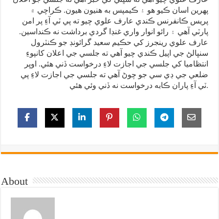
پهرين اسان ڪيو هو ۽ ڪيمپس به هنيون هيون. ڪراچي ۾
پريس ڪانفرنس ڪندي عارف علوي چيو ته پي ٽي آءِ پر امن
پارٽي آهي ۽ رائو انوار واري غنڊا گردي برداشت نه ڪنداسين.
عارف علوي رينجرز کي حڪيم سعيد گرائونڊ جو ڪنٽرول
سنڀالڻ جي اپيل ڪندي چيو آهي ته جلسي جي اعلان کانپوءِ
انتظاميا کي جلسي جي اجازت لاءِ درخواست ڏني هئي. اوڀر
ضلعي جي ڊي سي جو چوڻ آهي ته جلسي جي اجازت لاءِ پي
ٽي آءِ پاران ڪابه درخواست نه ڏني وئي هئي.
About