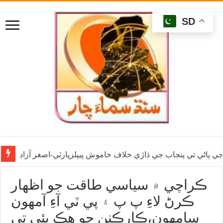
SD
ي پاڻي تي پنجاب جي ڌاڙي خلاف خاموش پيپلزپارٽي-اصغر آزاد
ڪراچي ۾ سياسي طاقت جو اظهار
ڪرڻ لاءِ پ پ ۽ پي ٽي آءِ آمهون
سامهون،ڪارڪنن جو هڪ ٻئي تي