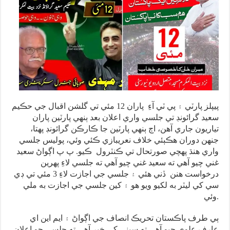
پيپلز پارٽي ۽ پي ٽي آءِ پاران 12 مئي تي گلشن اقبال جي حڪيم
سعيد گرائونڊ تي جلسي واري اعلان بعد ٻنهي پارٽين پاران
تياريون جاري آهن، اڄ ٻنهي پارٽين جا ڪارڪن گرائونڊ پهتا،
جنهن دوران هڪٻئي خلاف نعريبازي ڪئي وئي، پوليس جلسي
واري هنڌ پهچي صورتحال تي ڪنٽرول ڪيو. پ پ اڳواڻ سعيد
غني چيو آهي ته سعيد غني چيو آهي ته جلسي لاءِ پهرين
درخواست هنن ڏني هئي ۽ جلسي جي اجازت لاءِ 3 مئي تي ڊي
سي کي ليٽر به لکيو ويو هو ۽ کين جلسي جي اجازت به ملي
وئي.
ٻي طرف پاڪستان تحريڪ انصاف جي اڳواڻ ۽ ايم اين اي
عارف علوي چيو آهي ته سڀني کي خبر آهي ته جلسي جو اعلان