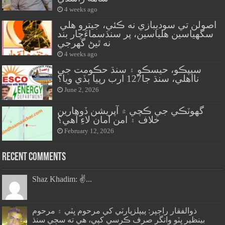
4 weeks ago
اصولن تي سوديبازي نه ڪئي، جيترو هلي
سگهياسين هلياسين، پر سنڌسماءَچار بند
نه ٿيڻ گهرجي
4 weeks ago
سيپڪو، حيسڪو ۽ سنڌ حڪومت جي
نااهلي، سنڌ جا127 ارب رپيا ٻڏي ويا؟
June 2, 2026
گهوٽڪي جي ڪچي ۾ آپريشن ڏوهارين
خلاف ۽ امن امان لاءِ آهي؟
February 12, 2026
Recent Comments
Shaz Khadim: ✌️...
ذوالفقار راڄپر: پيپلزپارٽي کي مرحوم ڀٽي ۽ مرحوم
بينظير ڀٽو وانگر صرف ڪرسي کپي، هي ته سڄي سنڌ