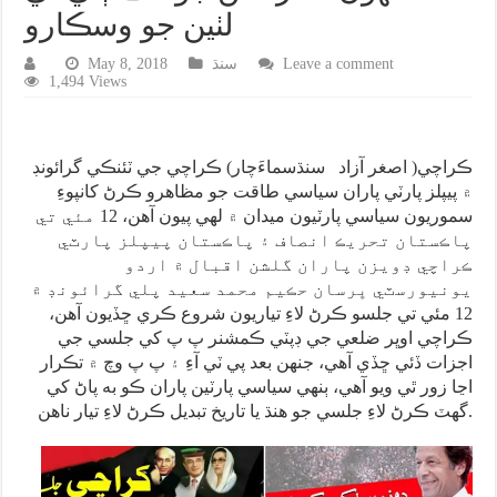
لٺين جو وسڪارو
Leave a comment
سنڌ
May 8, 2018
1,494 Views
ڪراچي( اصغر آزاد سنڌسماءَچار) ڪراچي جي ٽئنڪي گرائونڊ
۾ پيپلز پارٽي پاران سياسي طاقت جو مظاهرو ڪرڻ کانپوءِ
سموريون سياسي پارٽيون ميدان ۾ لهي پيون آهن، 12 مئي تي
پاڪستان تحريڪ انصاف ۽ پاڪستان پيپلز پارٽي
ڪراچي ڊويزن پاران گلشن اقبال ۾ اردو
يونيورسٽي ڀرسان حڪيم محمد سعيد پلي گرائونڊ ۾
12 مئي تي جلسو ڪرڻ لاءِ تياريون شروع ڪري ڇڏيون آهن،
ڪراچي اوڀر ضلعي جي ڊپٽي ڪمشنر پ پ کي جلسي جي
اجزات ڏئي ڇڏي آهي، جنهن بعد پي ٽي آءِ ۽ پ پ وچ ۾ تڪرار
اڃا زور ٿي ويو آهي، ٻنهي سياسي پارٽين پاران ڪو به پاڻ کي
گهٽ ڪرڻ لاءِ جلسي جو هنڌ يا تاريخ تبديل ڪرڻ لاءِ تيار ناهن.