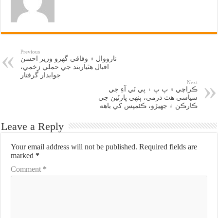
Previous
نارووال ۾ وفاقي گهرو وزير احسن
اقبال هٿياربند جي حملي زخمي،
جوابدار گرفتار
Next
ڪراچي ۾ پ پ ۽ پي ٽي آءِ جي
سياسي هٺ ڌرمي، ٻنهي پارٽين جي
ڪارڪن ۾ جهيڙو، ڪئمپس کي باهه
Leave a Reply
Your email address will not be published.
Required fields are
marked
*
Comment
*