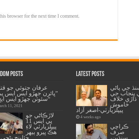
his browser for the next time I comment.
dom Posts
Latest Posts
نڌ جي پاڻي
عرفان جتوئي جو قتل
 پنجاب جي
”ڀائرن جهڙو ايس ايس پ
ڌاڙي خلاف
سئوٽن جهڙو ايس ايڇ او“
خاموش
rch 11, 2021
پيپلزپارٽي-اصغر آزاد
لاڙڪاڻي جو
4 weeks ago
پي ايس 11
ڪراچي
پيپلزپارٽي لاءِ
صرف
هڪ ڀيرو ٻيهر
سنڌين،
چئلينج بڻجي 