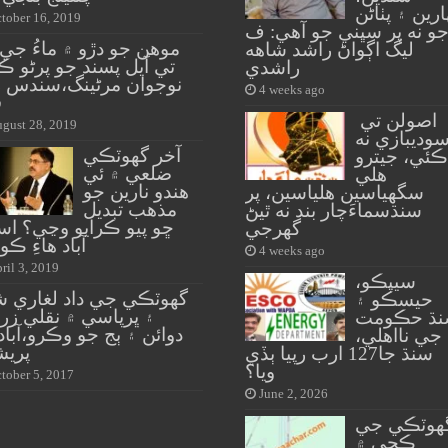
ارين ۽ پٺاڻن
tober 16, 2019
و نه پر سڀني جو آهي: ف
موهن جو دڙو ۾ ماءُ جي 
ليگ اڳواڻ راشد شاهه
تي آيل پسند جو پرڻو ڪ
راشدي
نوجوان مرڻينگ،سندس ز
4 weeks ago
ق
اصولن تي
gust 28, 2019
وديبازي نه
آخر گهوٽڪي
ڪئي، جيترو
ضلعي ۾ ئي
هلي
هندو نارين جو
سگهياسين هلياسين، پر
مذهب تبديل
سنڌسماءَچار بند نه ٿيڻ
ڇو پيو ڪرايو وڃي؟ اس
گهرجي
آباد هاءِ ڪ
4 weeks ago
ril 3, 2019
سيپڪو،
گهوٽڪي جي داد لغاري ش
حيسڪو ۽
۽ ڀرپاسي ۾ نقلي زر
ڌ حڪومت
دوائن ۽ ٻج جو وڪرو،آباد
جي نااهلي،
پريش
سنڌ جا127 ارب رپيا ٻڏي
ويا؟
tober 5, 2017
June 2, 2026
هوٽڪي جي
ڪچي ۾