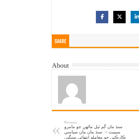
Share
About
Previous
سنڌ مان گم ٿيل ماڻهن جو مامرو
سينيٽ ۾: سنڌ مان مان سياسي
ڪارڪنن جو معاملو انتهائي سنگين