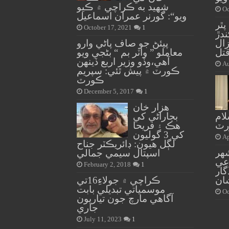
شهيد به ڪراچي ۾ ڪيو
Oc
ويو“: گورنر عمران اسماعيل
پٿر
October 17, 2021
1
ندڙ
ال
پيئڻ جو صاف پاڻي وارو
تل
معاملو ” واٽر بم “ بڻجي ويو
آهي،وڏو وزير اربع ڏينهن
Au
ڪورٽ ۾ پيش ٿئي: سپريم
ڪورٽ
December 5, 2017
1
هزار خان
لام
بجاراڻي کي
ورٽ
هڪ ۽ فريحا
کي 3 گوليون
Ap
لڳل هيون: ڊائريڪٽر جناح
هر
اسپتال سيمي جمالي
عي
February 2, 2018
1
گار
ان
ڪراچي ۾ جولاءِ16تي
موسمياتي تبديلي بابت
Oc
آگاهي مارچ جون تياريون
جاري
July 11, 2023
1