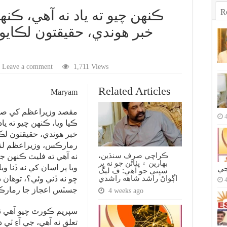
R
ڪنهن چيو ته ياد نه آهي، ڪنه
خبر هوندي، حقيقتون لڪاي
Leave a comment
1,711 Views
Related Articles
مقصد وزيراعظم کي صفائ
ڪيا ويا، ڪنهن چيو ته يا
خبر هوندي، حقيقتون لڪ
رمارڪس، وزيراعظم لنڊ
ڪراچي صرف سنڌين،
نه آهي ته فليٽ ڪنهن ج
بهارين ۽ پٺاڻن جو نه پر
ويا پر اسان کي نه ڏنا ويا
جي
سڀني جو آهي: ف ليگ
اڳواڻ راشد شاهه راشدي
ڇو نه ڏني وئي؟، توهان دس
جسٽس اعجاز جا رمار
4 weeks ago
سپريم ڪورٽ چيو آهي ته
تعلق نه آهي، جي آءِ ٽي