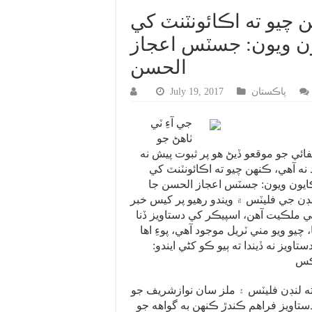
ن چيو ته اڪائونٽنٽ کي
ون ويون: جسٽس اعجاز
الحسن
پاڪستان
July 19, 2017
جي آءِ ٽي
ٺاهڻ جو
ي جو موقعو ڏيڻ هو پر ثبوت پيش نه
د نه آهي، ڪنهن چيو ته اڪائونٽنٽ کي
ايون ويون: جسٽس اعجاز الحسن جا
ن جي فليٽس ۾ ويندو رهيو پر کيس خبر
ي ملڪيت آهن، اسپيڪر کي دستاويز ڏنا
، چيو ويو مني ٽريل موجود آهي، پوءِ اها
تاويز نه ڏيندا ته ٻيو ڪو کڻي ايندو:
ڪس
 لنڊن فليٽس ۽ ملز سان نوازشريف جو
 دستاويز فراهم ڪندڙ ڪنهن به گواهه جو