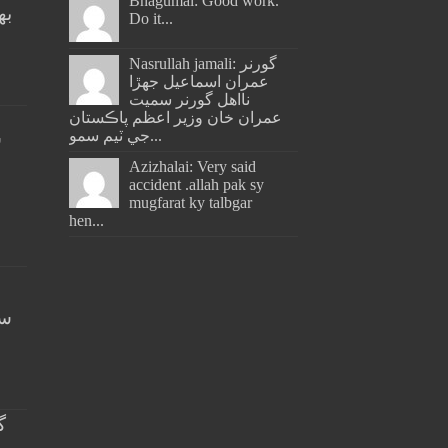
Bhagumal: Good work.
به
Do it...
ج
Nasrullah jamali: گورنر
عمران اسماعيل جھڙا
نااهل گورنر سميت
عمران خان وزير اعظم پاڪستان
جي ٽيم سمو...
س
Azizhalai: Very said
accident .allah pak sy
mugfarat ky talbgar
hen...
سن
گ