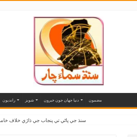
مضمون
دنيا جهان جون خبرون
شوبز
رانديون
سنڌ جي پاڻي تي پنجاب جي ڌاڙي خلاف خاموش