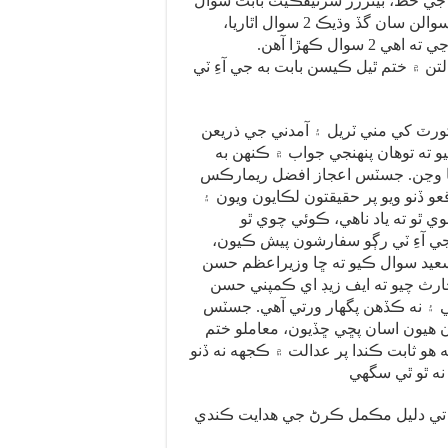
جي خط، بيئررز سرٽيفڪيٽ بابت سوال
پڇا ۽ جواب به گهريا ويا ها.جڏهن ته جي آءِ جي آءِ ٽي 13 سوالن سان گڏ وڌيڪ 2 سوال اٿاريا،
جنهن تي جسٽس عظمت سعيد چيو ته عدالت کي ٻڌايو وڃي ته اهي 2 سوال ڪهڙا آهن.
ن ۾ ختم ٿيل ڪيسن بابت به جي آءِ ٽي
رٽ کي مني ٽريل ۽ آمدني جي ذريعن
 ته توهان پنهنجي جواب ۾ ڪنهن به
ا ڪيا وڃن. جسٽس اعجاز افضل ريمارڪس
 ڏنو ويو پر حقيقتون لڪايون ويون ۽
ي ٿو ته ياد ناهي، ڪوئي چوي ٿو
ي آءِ ٽي رڳو سفارشون پيش ڪيون،
يد سوال ڪيو ته ڇا وزيراعظم حسن
ارث چيو ته ايف زيڊ اي ڪمپني حسن
ي ۽ نه ڪڏهن پگهار ورتي آهي. جسٽس
 هيون اسان پڇي ڇڏيون، معاملو ختم
هو ثابت ڪندا پر عدالت ۾ ڪجهه نه ڏنو
 تي دليل مڪمل ڪرڻ جي هدايت ڪندي