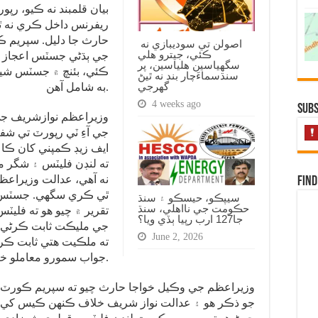
بيان قلمبند نه ڪيو، رپ
ريفرنس داخل ڪري نه ٿ
حارث جا دليل. سپريم 
اصولن تي سوديبازي نه
ڪئي، جيترو هلي
جي ٻڌڻي جسٽس اعجاز ا
سگهياسين هلياسين، پر
ڪئي، بئنچ ۾ جسٽس شي
سنڌسماءَچار بند نه ٿيڻ
گهرجي
به شامل آهن.
4 weeks ago
Subs
وزيراعظم نوازشريف جي 
جي آءِ ٽي رپورٽ تي شف
ايف زيڊ ڪمپني کان ڪا ب
ته لنڊن فليٽس ۽ شگر م
نه آهي، عدالت وزيراعظ
Find
ٿي ڪري سگهي. جسٽس اع
سيپڪو، حيسڪو ۽ سنڌ
حڪومت جي نااهلي، سنڌ
تقرير ۾ چيو هو ته فليٽ
جا127 ارب رپيا ٻڏي ويا؟
جي مليڪت ثابت ڪرڻي پو
June 2, 2026
ته ملڪيت هتي ثابت ڪر
جواب سمورو معاملو ختم ڪري ڇڏيندو.
وزيراعظم جي وڪيل خواجا حارث چيو ته سپريم ڪورٽ 
جو ذڪر هو ۽ عدالت نواز شريف خلاف ڪنهن ڪيس کي ٻي