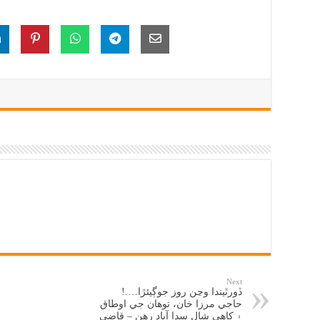
Next
ڏورٿيندا وڃن روز جوڳيئڙا….!
حاجي مرزا خان، توهان جي اوطاق
۽ کاهي شال سدا آباد رهن – قاضي