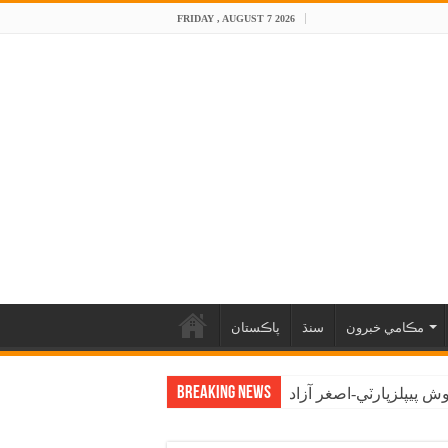
FRIDAY , AUGUST 7 2026
مڪامي خبرون
سنڌ
پاڪستان
Breaking News
 پيپلزپارٽي-اصغر آزاد