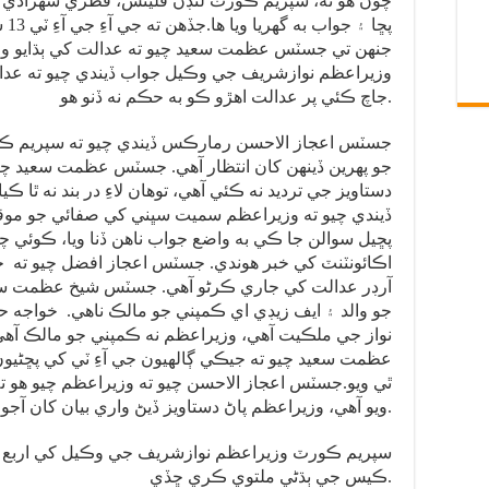
چوڻ هو ته، سپريم ڪورٽ لنڊن فليٽس، قطري شهزادي 
وزيراعظم نوازشريف جي وڪيل جواب ڏيندي چيو ته عدالت
جاچ ڪئي پر عدالت اهڙو ڪو به حڪم نه ڏنو هو.
جسٽس اعجاز الاحسن رمارڪس ڏيندي چيو ته سپريم ڪو
جو پهرين ڏينهن کان انتظار آهي. جسٽس عظمت سعيد چيو
دستاويز جي ترديد نه ڪئي آهي، توهان لاءِ در بند نه ٿ
ڏيندي چيو ته وزيراعظم سميت سڀني کي صفائي جو موقعو
پڇيل سوالن جا ڪي به واضع جواب ناهن ڏنا ويا، ڪوئي چو
اڪائونٽنٽ کي خبر هوندي. جسٽس اعجاز افضل چيو ته ج
آرڊر عدالت کي جاري ڪرڻو آهي. جسٽس شيخ عظمت سع
جو والد ۽ ايف زيڊي اي ڪمپني جو مالڪ ناهي. خواجه ح
نواز جي ملڪيت آهي، وزيراعظم نه ڪمپني جو مالڪ آه
عظمت سعيد چيو ته جيڪي ڳالهيون جي آءِ ٽي کي پڇڻيون
ٿي ويو.جسٽس اعجاز الاحسن چيو ته وزيراعظم چيو هو ته 
ويو آهي، وزيراعظم پاڻ دستاويز ڏيڻ واري بيان کان آجو نه ٿو ٿي سگهي.
سپريم ڪورٽ وزيراعظم نوازشريف جي وڪيل کي اربع
ڪيس جي ٻڌڻي ملتوي ڪري ڇڏي.