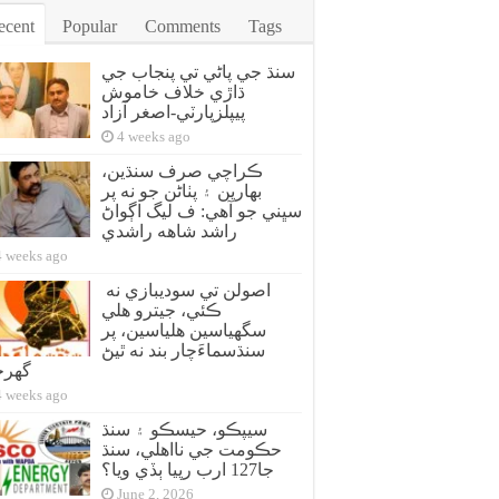
ecent
Popular
Comments
Tags
سنڌ جي پاڻي تي پنجاب جي
ڌاڙي خلاف خاموش
پيپلزپارٽي-اصغر آزاد
4 weeks ago
ڪراچي صرف سنڌين،
بهارين ۽ پٺاڻن جو نه پر
سڀني جو آهي: ف ليگ اڳواڻ
راشد شاهه راشدي
4 weeks ago
اصولن تي سوديبازي نه
ڪئي، جيترو هلي
سگهياسين هلياسين، پر
سنڌسماءَچار بند نه ٿيڻ
گهر
4 weeks ago
سيپڪو، حيسڪو ۽ سنڌ
حڪومت جي نااهلي، سنڌ
جا127 ارب رپيا ٻڏي ويا؟
June 2, 2026