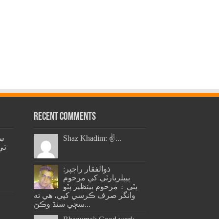
Recent Comments
س
Shaz Khadim: ✌️...
تي
ذوالفقار راڄپر:
پيپلزپارٽي کي مرحوم
ڀٽي ۽ مرحوم بينظير ڀٽو
وانگر صرف ڪرسي کپي، هي ته
سڄي سنڌ وڪڻ...