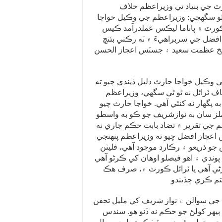
ورٽ جي بنياد تي وزيراعظم خلاف
و سگهجي: وزيراعظم جي وڪيل خواجا
ڪورٽ ۾ پاناما ليڪس عملدرآمد ڪيس
فضل جي سربراهيءَ ۾ ٽه رڪني بئنچ
خ عظمت سعيد ۽ جسٽس اعجاز الحسن
وڪيل خواجا حارث دليل ڏيندي چيو ته
اف ٽرائل نه ٿو ٿي سگهي، وزيراعظم
ه پگهار نه کنئي آهي. خواجا حارث چيو
لز سان به نوازشريف جو ڪو به واسطو
م جي تقرير ۾ تضاد بابت حڪم جاري نه
جاز افضل چيو ته وزيراعظم پنهنجي
س جو ذريعو ۽ رڪارڊ موجود آهي، فليٽن
ندي ۽ اهو فيصلو اوهان کي ڪرڻو آهي
ڻي آهي يا ٽرائل ڪورٽ ۾، صرف هڪ
جي سوالن ۾ نواز شريف کي مليل تحفن
هر کولڻ جو حڪم نه ڏنو هو. سندس