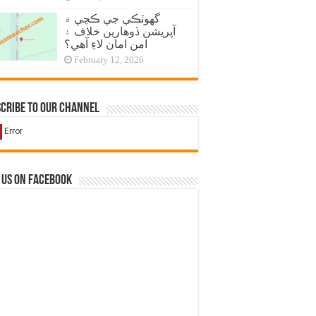
گهوٽڪي جي ڪچي ۾
آپريشن ڏوهارين خلاف ۽
امن امان لاءِ آهي؟
February 12, 2026
cribe to our Channel
 us on Facebook