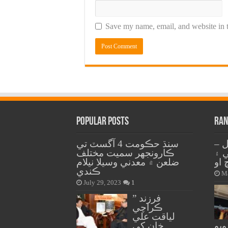
Save my name, email, and website in t
Popular Posts
Ran
 –
سنڌ حڪومت 4 آگسٽ تي
ي ۽
ڪارونجهر سميت مختلف
ضلعن ۾ معدني وسيلا نيلام
ڪندي
Ma
July 29, 2023
1
” فرزند
ڪراچي
لياقت علي
ويو
خان کي